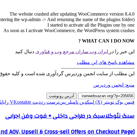
The website crashed after updating WooCommerce version 8.4.0
entering the wp-admin -> And returning the name of the plugins folder)
I started to activate all the Plugins one by one
As soon as I activate WooCommerce, the WordPress system crashes
WHAT CAN I DO NOW ?
این خبر را در
ایران وب سازان مرجع وب و فناوری
دنبال کنید
مشاهده پاسخ های این مطلب
———————————————
این مطلب از سایت انجمن وردپرس گردآوری شده است و کلیه حقوق 
منبع: انجمن وردپرس
آدرس رونوشت
فیس بوک
توییتر (X)
لینکدین
‫تامبلر
‫پین‌ترست
‫رددیت
‫VKontakte
رایان
سبک نئوکلاسیک در طراحی داخلی + فوت وفن اجرایی
d AOV, Upsell & Cross-sell Offers on Checkout Page]