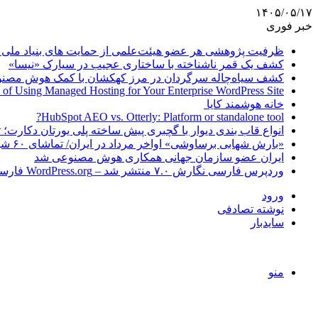
۱۴۰۵/۰۵/۱۷
خبر فوری
ظرفیت پژوهشی هر عضو هیئت‌علمی از حمایت های بنیاد ملی 
کشف یک قمر ناشناخته با ساختاری عجیب در سیارک «نیسا»
کشف سیاه‌چاله سرگردان در مرز کهکشان با کمک هوش مصن
 of Using Managed Hosting for Your Enterprise WordPress Site
خانه هوشمند کایا
HubSpot AEO vs. Otterly: Platform or standalone tool?
انواع قاب بندی دیوار با گچبری پیش ساخته پلی یورتان دکارت
«بارش شهابی برساوشی» اواخر مرداد در ایران/ تماشای ۶۰ شهاب در هر ساعت!
ایران عضو سازمان جهانی همکاری هوش مصنوعی شد
وردپرس فارسی نگارش ۷.۰ منتشر شد – WordPress.org فارسی
ورود
نوشته تصادفی
سایدبار
منو