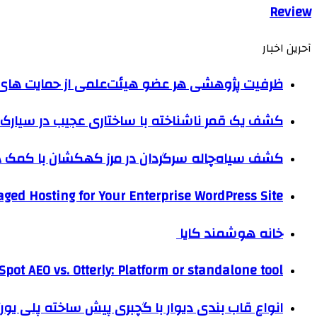
Review
آحرین اخبار
ظرفیت پژوهشی هر عضو هیئت‌علمی از حمایت های ب
کشف یک قمر ناشناخته با ساختاری عجیب در سیارک 
کشف سیاه‌چاله سرگردان در مرز کهکشان با کم
ged Hosting for Your Enterprise WordPress Site
خانه هوشمند کایا
pot AEO vs. Otterly: Platform or standalone tool?
انواع قاب بندی دیوار با گچبری پیش ساخته پلی یو