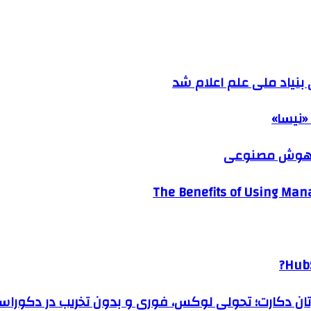
نیاد ملی علم اعلام شد
«نیسا»
ک هوش مصنوعی
The Benefits of Using Mana
HubS
رتان دکارت؛ تحولی لوکس، فوری و بدون تخریب در دکوراس