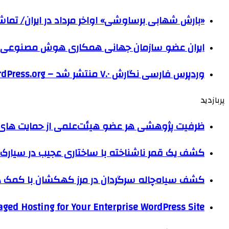
«بارش شهابی برساوشی» اواخر مرداد در ایران/ تماشای ۶۰ شهاب در هر 
ایران عضو سازمان جهانی همکاری هوش مصنوعی
وردپرس فارسی نگارش ۷.۰ منتشر شد – WordPress.org فارسی
پربازدید
ظرفیت پژوهشی هر عضو هیئت‌علمی از حمایت های ب
کشف یک قمر ناشناخته با ساختاری عجیب در سیارک 
کشف سیاه‌چاله سرگردان در مرز کهکشان با کم
ged Hosting for Your Enterprise WordPress Site