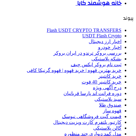
خانه هوشمند کایا
پیوند
Flash USDT CRYPTO TRANSFERS
USDT Flash Crypto
اخبار ارز دیجیتال
اخبار خودرو
بررسی بروکر ترندو در ایران بروکر
بشکه پلاستیکی
ثبت نام بروکر ایکس چیف
خرید بهترین قهوه | خرید قهوه | قهوه گرنیکا کافی
خرید کانتینر
خرید کانتینر 40 فوت
درج آگهی ویژه
دوره فرانت اند پارسا قربانیان
سبد پلاستیکی
صندوق طلا
قهوه ساز
قیمت گیت فروشگاهی نیوسک
کارتیو، پلتفرم کارت ویزیت دیجیتال
گالن پلاستیکی
مدل کمد دیواری چند منظوره