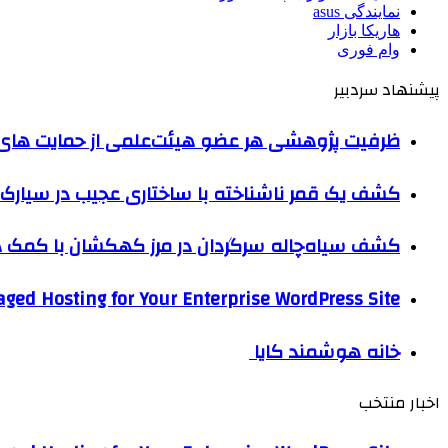
نمایندگی asus
هاریکا بازار
وام فوری
پیشنهاد سردبیر
ظرفیت پژوهشی هر عضو هیئت‌علمی از حمایت های ب
کشف یک قمر ناشناخته با ساختاری عجیب در سیارک 
کشف سیاه‌چاله سرگردان در مرز کهکشان با کم
ged Hosting for Your Enterprise WordPress Site
خانه هوشمند کایا
اخبار منتخب