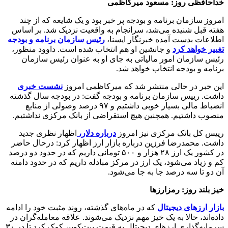
خداحافظی روز: مسعود میرکاظمی
امروز سازمان برنامه و بودجه پر خبر بود و یک شایعه که از چند
هفته قبل شنیده می‌شد، سرانجام به واقعیت نزدیک شد. بر اساس
اطلاعات بدست آمده خبرنگار ایسنا،
رئیس سازمان برنامه و بودجه
تغییر خواهد کرد
و جانشین او هم انتخاب شده است. داوود منظور،
رئیس سازمان امور مالیاتی به جای او به عنوان رئیس سازمان
برنامه و بودجه انتخاب خواهد شد.
این خبر در حالی منتشر شد که میرکاظمی امروز
نشست خبری
داشت. رییس سازمان برنامه و بودجه گفت: در بودجه سال گذشته
انضباط مالی بسیار خوبی داشتیم و ۹۷ درصد وصولی از منابع
منصوب داشتیم. همچنین هیچ استقراضی از بانک مرکزی نداشتیم.
رییس کل بانک مرکزی نیز امروز
درباره دلار،
اظهار نظری جدید
داشت. محمدرضا فرزین درباره بازار ارز اظهار کرد: درحال حاضر
در کشور یک ارز ۲۸ هزار و ۵۰۰ تومانی داریم که در حدود دو درصد
کم و زیاد می‌شود، یک ارز در مرکز مبادله داریم که در حدود دامنه
آن دو تا سه درصد جا به جا می‌شود.
خیز بلند روز: رمزارزها
بازار ارزهای دیجیتال
که در ماه‌های گذشته، روند مثبت خود را ادامه
داده‌اند، حالا به یک خیز مهم نزدیک می‌شوند. علاقه معامله‌گران در
سرمایه‌گذاری ارزهای دیجیتال به قیمت بیت‌کوین کمک کرد تا در ۳۰