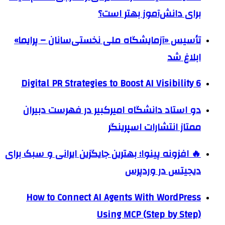
برای دانش‌آموز بهتر است؟
تأسیس «آزمایشگاه ملی نخستی‌سانان – پرایما»
ابلاغ شد
6 Digital PR Strategies to Boost AI Visibility
دو استاد دانشگاه امیرکبیر در فهرست دبیران
ممتاز انتشارات اسپرینگر
🔥 افزونه پینوا؛ بهترین جایگزین ایرانی و سبک برای
دیجیتس در وردپرس
How to Connect AI Agents With WordPress
Using MCP (Step by Step)