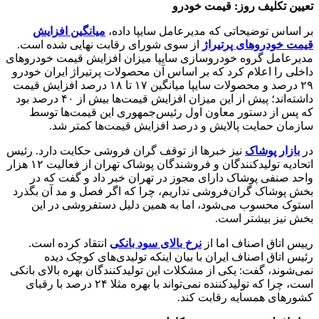
تعیین تکلیف روز: قیمت خودرو
بر اساس توضیحاتی که مدیرعامل سایپا داده،
میانگین افزایش
قیمت خودروهای پرتیراژ
از سوی شورای رقابت نهایی شده است.
مدیرعامل گروه خودروسازی سایپا میزان افزایش قیمت‌ خودروهای
داخلی را اعلام کرد که بر اساس آن محصولات پرتیراژ ایران خودرو
۲۹ درصد و محصولات سایپا میانگین ۱۷ تا ۱۸ درصد افزایش قیمت
داشته‌اند؛ پیش از این میزان افزایش قیمت‌ها بیش از ۴۰ درصد بود
که پس از دستور معاون اول رئیس‌جمهوری این قیمت‌ها توسط
سازمان حمایت پالایش و درصد افزایش قیمت‌ها کمتر شد.
در
بازار پوشاک
نیز خبرها از توقف گران فروشی حکایت دارد. رئیس
اتحادیه تولیدکنندگان و فروشندگان پوشاک تهران از فعالیت ۱۲ هزار
واحد صنفی پوشاک دارای مجوز در تهران خبر داد و گفت که در
بخش پوشاک گران‌فروشی نداریم، چرا که اگر فصل و مد آن بگذرد
استوک محسوب می‌شود، اما به همین دلیل دستفروشی در این
بخش نیز بیشتر است.
رییس اتاق اصناف اما از
نرخ بالای سود بانکی
انتقاد کرده است.
رئیس اتاق اصناف ایران با بیان اینکه تولیدی‌های کوچک دیده
نمی‌شوند، گفت: یکی از مشکلات این تولیدکنندگان بهره بالای بانکی
است، چرا که تولیدکننده نمی‌تواند با بهره مثلا ۲۴ درصد با رقبای
کشورهای همسایه رقابت کند.