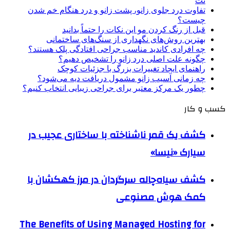
نت
تفاوت درد جلوی زانو، پشت زانو و درد هنگام خم شدن
چیست؟
قبل از رنگ کردن مو این نکات را حتماً بدانید
بهترین روش‌های نگهداری از سنگ‌های ساختمانی
چه افرادی کاندید مناسب جراحی افتادگی پلک هستند؟
چگونه علت اصلی درد زانو را تشخیص دهیم؟
راهنمای ایجاد تغییرات بزرگ با جزئیات کوچک
چه زمانی آسیب زانو مشمول دریافت دیه می‌شود؟
چطور یک مرکز معتبر برای جراحی زیبایی انتخاب کنیم؟
کسب و کار
کشف یک قمر ناشناخته با ساختاری عجیب در
سیارک «نیسا»
کشف سیاه‌چاله سرگردان در مرز کهکشان با
کمک هوش مصنوعی
The Benefits of Using Managed Hosting for