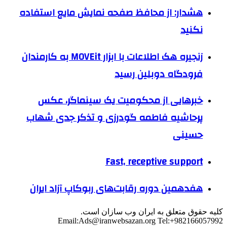
هشدار: از محافظ صفحه نمایش مایع استفاده
نکنید
زنجیره هک اطلاعات با ابزار MOVEit به کارمندان
فرودگاه دوبلین رسید
خبرهایی از محکومیت یک سینماگر، عکس
پرحاشیه فاطمه گودرزی و تذکر جدی شهاب
حسینی
Fast, receptive support
هفدهمین دوره رقابت‌های ربوکاپ آزاد ایران
کلیه حقوق متعلق به ایران وب سازان است.
Email:
Ads@iranwebsazan.org
Tel:+982166057992