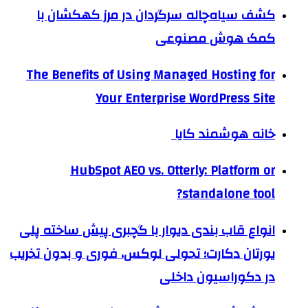
کشف سیاه‌چاله سرگردان در مرز کهکشان با
کمک هوش مصنوعی
The Benefits of Using Managed Hosting for
Your Enterprise WordPress Site
خانه هوشمند کایا
HubSpot AEO vs. Otterly: Platform or
standalone tool?
انواع قاب بندی دیوار با گچبری پیش ساخته پلی
یورتان دکارت؛ تحولی لوکس، فوری و بدون تخریب
در دکوراسیون داخلی