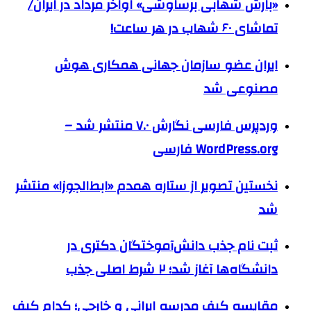
«بارش شهابی برساوشی» اواخر مرداد در ایران/
تماشای ۶۰ شهاب در هر ساعت!
ایران عضو سازمان جهانی همکاری هوش
مصنوعی شد
وردپرس فارسی نگارش ۷.۰ منتشر شد –
WordPress.org فارسی
نخستین تصویر از ستاره همدم «ابط‌الجوزا» منتشر
شد
ثبت نام جذب دانش‌آموختگان دکتری در
دانشگاه‌ها آغاز شد؛ ۲ شرط اصلی جذب
مقایسه کیف مدرسه ایرانی و خارجی؛ کدام کیف