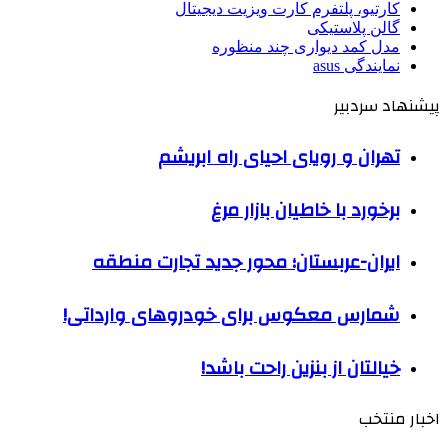
کارتیو، پلتفرم کارت ویزیت دیجیتال
گالن پلاستیکی
مدل کمد دیواری چند منظوره
نمایندگی asus
پیشنهاد سردبیر
تهران و رویای احیای راه ابریشم
برخورد با خاطیان بازار مرغ
ایران-عربستان؛ محور جدید تجارت منطقه
شمارس معکوس برای خودروهای وارداتی!
خیالتان از بنزین راحت باشد!
اخبار منتخب