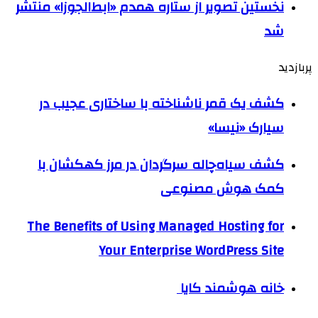
نخستین تصویر از ستاره همدم «ابط‌الجوزا» منتشر
شد
پربازدید
کشف یک قمر ناشناخته با ساختاری عجیب در
سیارک «نیسا»
کشف سیاه‌چاله سرگردان در مرز کهکشان با
کمک هوش مصنوعی
The Benefits of Using Managed Hosting for
Your Enterprise WordPress Site
خانه هوشمند کایا