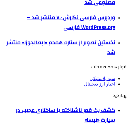
مصنوعی شد
وردپرس فارسی نگارش ۷.۰ منتشر شد –
WordPress.org فارسی
نخستین تصویر از ستاره همدم «ابط‌الجوزا» منتشر
شد
فوتر همه صفحات
سبد پلاستیکی
اخبار ارز دیجیتال
پربازدید
کشف یک قمر ناشناخته با ساختاری عجیب در
سیارک «نیسا»