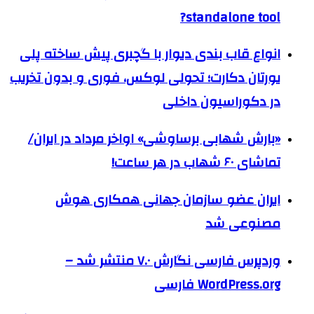
standalone tool?
انواع قاب بندی دیوار با گچبری پیش ساخته پلی
یورتان دکارت؛ تحولی لوکس، فوری و بدون تخریب
در دکوراسیون داخلی
«بارش شهابی برساوشی» اواخر مرداد در ایران/
تماشای ۶۰ شهاب در هر ساعت!
ایران عضو سازمان جهانی همکاری هوش
مصنوعی شد
وردپرس فارسی نگارش ۷.۰ منتشر شد –
WordPress.org فارسی