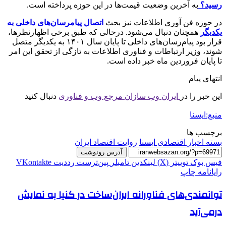
رسید؟
به آخرین وضعیت قیمت‌ها در این حوزه پرداخته است.
در حوزه فن آوری اطلاعات نیز بحث
اتصال پیامرسان‌های داخلی به
یکدیگر
همچنان دنبال می‌شود. درحالی که طبق برخی اظهارنظرها،
قرار بود پیام‌رسان‌های داخلی تا پایان سال ۱۴۰۱ به یکدیگر متصل
شوند، وزیر ارتباطات و فناوری اطلاعات به تازگی از تحقق این امر
تا پایان فروردین ماه خبر داده است.
انتهای پیام
این خبر را در
ایران وب سازان مرجع وب و فناوری
دنبال کنید
منبع:ایسنا
برچسب ها
بسته اخبار اقتصادی ایسنا
روایت اقتصاد ایران
آدرس رونوشت
فیس بوک
توییتر (X)
لینکدین
‫تامبلر
‫پین‌ترست
‫رددیت
‫VKontakte
رایانامه
چاپ
توانمندی‌های فناورانه ایران‌ساخت در کنیا به نمایش
درمی‌آید