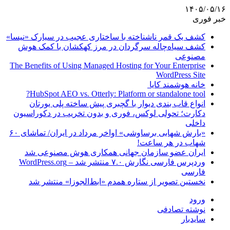
۱۴۰۵/۰۵/۱۶
خبر فوری
کشف یک قمر ناشناخته با ساختاری عجیب در سیارک «نیسا»
کشف سیاه‌چاله سرگردان در مرز کهکشان با کمک هوش
مصنوعی
The Benefits of Using Managed Hosting for Your Enterprise
WordPress Site
خانه هوشمند کایا
HubSpot AEO vs. Otterly: Platform or standalone tool?
انواع قاب بندی دیوار با گچبری پیش ساخته پلی یورتان
دکارت؛ تحولی لوکس، فوری و بدون تخریب در دکوراسیون
داخلی
«بارش شهابی برساوشی» اواخر مرداد در ایران/ تماشای ۶۰
شهاب در هر ساعت!
ایران عضو سازمان جهانی همکاری هوش مصنوعی شد
وردپرس فارسی نگارش ۷.۰ منتشر شد – WordPress.org
فارسی
نخستین تصویر از ستاره همدم «ابط‌الجوزا» منتشر شد
ورود
نوشته تصادفی
سایدبار