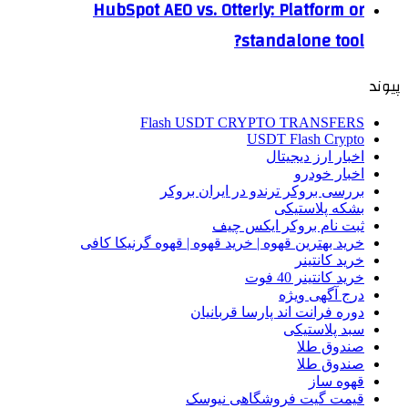
HubSpot AEO vs. Otterly: Platform or
standalone tool?
پیوند
Flash USDT CRYPTO TRANSFERS
USDT Flash Crypto
اخبار ارز دیجیتال
اخبار خودرو
بررسی بروکر ترندو در ایران بروکر
بشکه پلاستیکی
ثبت نام بروکر ایکس چیف
خرید بهترین قهوه | خرید قهوه | قهوه گرنیکا کافی
خرید کانتینر
خرید کانتینر 40 فوت
درج آگهی ویژه
دوره فرانت اند پارسا قربانیان
سبد پلاستیکی
صندوق طلا
صندوق طلا
قهوه ساز
قیمت گیت فروشگاهی نیوسک