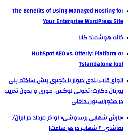
The Benefits of Using Managed Hosting for
Your Enterprise WordPress Site
خانه هوشمند کایا
HubSpot AEO vs. Otterly: Platform or
standalone tool?
انواع قاب بندی دیوار با گچبری پیش ساخته پلی
یورتان دکارت؛ تحولی لوکس، فوری و بدون تخریب
در دکوراسیون داخلی
«بارش شهابی برساوشی» اواخر مرداد در ایران/
تماشای ۶۰ شهاب در هر ساعت!