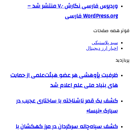
وردپرس فارسی نگارش ۷.۰ منتشر شد –
WordPress.org فارسی
فوتر همه صفحات
سبد پلاستیکی
اخبار ارز دیجیتال
پربازدید
ظرفیت پژوهشی هر عضو هیئت‌علمی از حمایت
های بنیاد ملی علم اعلام شد
کشف یک قمر ناشناخته با ساختاری عجیب در
سیارک «نیسا»
کشف سیاه‌چاله سرگردان در مرز کهکشان با