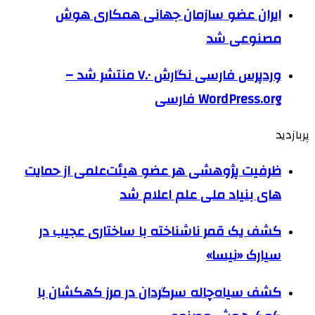
ایران عضو سازمان جهانی همکاری هوش
مصنوعی شد
وردپرس فارسی نگارش ۷.۰ منتشر شد –
WordPress.org فارسی
پربازدید
ظرفیت پژوهشی هر عضو هیئت‌علمی از حمایت
های بنیاد ملی علم اعلام شد
کشف یک قمر ناشناخته با ساختاری عجیب در
سیارک «نیسا»
کشف سیاه‌چاله سرگردان در مرز کهکشان با