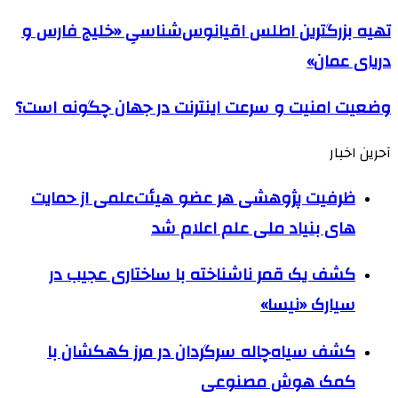
تهیه بزرگترین اطلس اقیانوس‌شناسیِ «خلیج فارس و
دریای عمان»
وضعیت امنیت و سرعت اینترنت در جهان چگونه است؟
آحرین اخبار
ظرفیت پژوهشی هر عضو هیئت‌علمی از حمایت
های بنیاد ملی علم اعلام شد
کشف یک قمر ناشناخته با ساختاری عجیب در
سیارک «نیسا»
کشف سیاه‌چاله سرگردان در مرز کهکشان با
کمک هوش مصنوعی