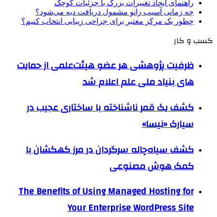
راهنمای ایجاد تغییرات بزرگ با جزئیات کوچک
چه زمانی آسیب زانو مشمول دریافت دیه می‌شود؟
چطور یک مرکز معتبر برای جراحی زیبایی انتخاب کنیم؟
کسب و کار
ظرفیت پژوهشی هر عضو هیئت‌علمی از حمایت
های بنیاد ملی علم اعلام شد
کشف یک قمر ناشناخته با ساختاری عجیب در
سیارک «نیسا»
کشف سیاه‌چاله سرگردان در مرز کهکشان با
کمک هوش مصنوعی
The Benefits of Using Managed Hosting for
Your Enterprise WordPress Site