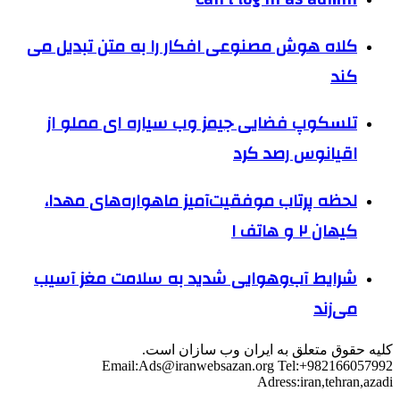
کلاه هوش مصنوعی افکار را به متن تبدیل می
کند
تلسکوپ فضایی جیمز وب سیاره ای مملو از
اقیانوس رصد کرد
لحظه پرتاب موفقیت‌آمیز ماهواره‌های مهدا،
کیهان ۲ و هاتف ۱
شرایط آب‌و‌هوایی شدید به سلامت مغز آسیب
می‌زند
کلیه حقوق متعلق به ایران وب سازان است.
Email:
Ads@iranwebsazan.org
Tel:+982166057992
Adress:iran,tehran,azadi