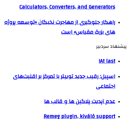
Calculators, Converters, and Generators
راهکار جلوگیری از مهاجرت نخبگان «توسعه پروژه
های بزرگ مقیاس» است
پیشنهاد سردبیر
At last!
اسپیل: رقیب جدید توییتر با تمرکز بر اقلیت‌های
اجتماعی
عدم آپدیت پلاگین ها و قالب ها
Remeg plugin, kiváló support