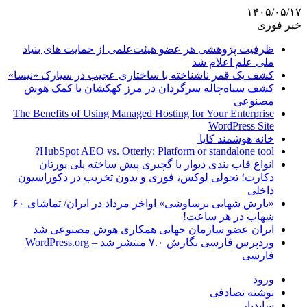
۱۴۰۵/۰۵/۱۷
خبر فوری
ظرفیت پژوهشی هر عضو هیئت‌علمی از حمایت های بنیاد
ملی علم اعلام شد
کشف یک قمر ناشناخته با ساختاری عجیب در سیارک «نیسا»
کشف سیاه‌چاله سرگردان در مرز کهکشان با کمک هوش
مصنوعی
The Benefits of Using Managed Hosting for Your Enterprise
WordPress Site
خانه هوشمند کایا
HubSpot AEO vs. Otterly: Platform or standalone tool?
انواع قاب بندی دیوار با گچبری پیش ساخته پلی یورتان
دکارت؛ تحولی لوکس، فوری و بدون تخریب در دکوراسیون
داخلی
«بارش شهابی برساوشی» اواخر مرداد در ایران/ تماشای ۶۰
شهاب در هر ساعت!
ایران عضو سازمان جهانی همکاری هوش مصنوعی شد
وردپرس فارسی نگارش ۷.۰ منتشر شد – WordPress.org
فارسی
ورود
نوشته تصادفی
سایدبار