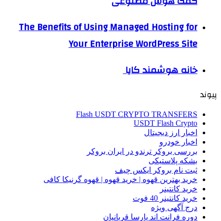
کمک هوش مصنوعی
The Benefits of Using Managed Hosting for
Your Enterprise WordPress Site
خانه هوشمند کایا
پیوند
Flash USDT CRYPTO TRANSFERS
USDT Flash Crypto
اخبار ارز دیجیتال
اخبار خودرو
بررسی بروکر ترندو در ایران بروکر
بشکه پلاستیکی
ثبت نام بروکر ایکس چیف
خرید بهترین قهوه | خرید قهوه | قهوه گرنیکا کافی
خرید کانتینر
خرید کانتینر 40 فوت
درج آگهی ویژه
دوره فرانت اند پارسا قربانیان