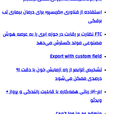
استفاده از فناوری «کریسپر» برای درمان بیماری تب
برفکی
FTC نظارت بر رقابت در حوزه ابری را به عرصه هوش
مصنوعی مولد گسترش می‌دهد
Export with custom field
تشخیص آلزایمر از راه آزمایش خون با دقت ۹۱
درصدی ممکن می‌شود
ام-۴؛ رباتی همه‌کاره با قابلیت رانندگی و پرواز +
ویدئو
Can’t log in as admin