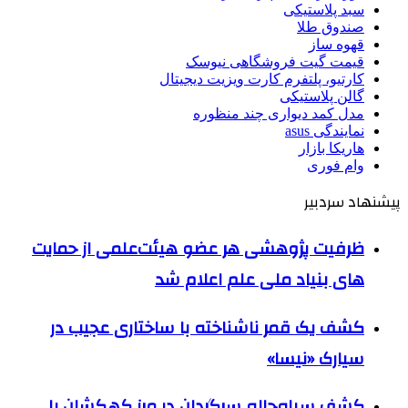
سبد پلاستیکی
صندوق طلا
قهوه ساز
قیمت گیت فروشگاهی نیوسک
کارتیو، پلتفرم کارت ویزیت دیجیتال
گالن پلاستیکی
مدل کمد دیواری چند منظوره
نمایندگی asus
هاریکا بازار
وام فوری
پیشنهاد سردبیر
ظرفیت پژوهشی هر عضو هیئت‌علمی از حمایت
های بنیاد ملی علم اعلام شد
کشف یک قمر ناشناخته با ساختاری عجیب در
سیارک «نیسا»
کشف سیاه‌چاله سرگردان در مرز کهکشان با