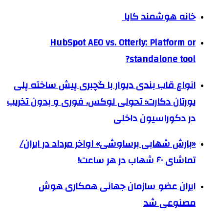
خانه هوشمند کایا
HubSpot AEO vs. Otterly: Platform or
standalone tool?
انواع قاب بندی دیوار با گچبری پیش ساخته پلی
یورتان دکارت؛ تحولی لوکس، فوری و بدون تخریب
در دکوراسیون داخلی
«بارش شهابی برساوشی» اواخر مرداد در ایران/
تماشای ۶۰ شهاب در هر ساعت!
ایران عضو سازمان جهانی همکاری هوش
مصنوعی شد