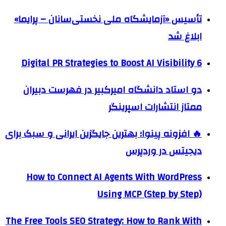
تأسیس «آزمایشگاه ملی نخستی‌سانان – پرایما»
ابلاغ شد
6 Digital PR Strategies to Boost AI Visibility
دو استاد دانشگاه امیرکبیر در فهرست دبیران
ممتاز انتشارات اسپرینگر
🔥 افزونه پینوا؛ بهترین جایگزین ایرانی و سبک برای
دیجیتس در وردپرس
How to Connect AI Agents With WordPress
Using MCP (Step by Step)
The Free Tools SEO Strategy: How to Rank With