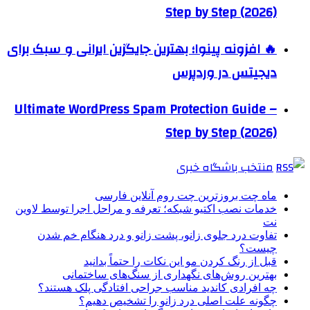
Step by Step (2026)
🔥 افزونه پینوا؛ بهترین جایگزین ایرانی و سبک برای
دیجیتس در وردپرس
Ultimate WordPress Spam Protection Guide –
Step by Step (2026)
منتخب باشگاه خبری
ماه چت بروزترین چت روم آنلاین فارسی
خدمات نصب اکتیو شبکه؛ تعرفه و مراحل اجرا توسط لاوین
نت
تفاوت درد جلوی زانو، پشت زانو و درد هنگام خم شدن
چیست؟
قبل از رنگ کردن مو این نکات را حتماً بدانید
بهترین روش‌های نگهداری از سنگ‌های ساختمانی
چه افرادی کاندید مناسب جراحی افتادگی پلک هستند؟
چگونه علت اصلی درد زانو را تشخیص دهیم؟