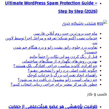
Ultimate WordPress Spam Protection Guide –
Step by Step (2026)
منتخب باشگاه خبری
ماه چت بروزترین چت روم آنلاین فارسی
خدمات نصب اکتیو شبکه؛ تعرفه و مراحل اجرا توسط لاوین
نت
تفاوت درد جلوی زانو، پشت زانو و درد هنگام خم شدن
چیست؟
قبل از رنگ کردن مو این نکات را حتماً بدانید
بهترین روش‌های نگهداری از سنگ‌های ساختمانی
چه افرادی کاندید مناسب جراحی افتادگی پلک هستند؟
چگونه علت اصلی درد زانو را تشخیص دهیم؟
راهنمای ایجاد تغییرات بزرگ با جزئیات کوچک
چه زمانی آسیب زانو مشمول دریافت دیه می‌شود؟
چطور یک مرکز معتبر برای جراحی زیبایی انتخاب کنیم؟
کسب و کار
ظرفیت پژوهشی هر عضو هیئت‌علمی از حمایت