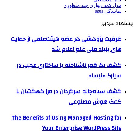
مدل کمد دیواری چند منظوره
نمایندگی asus
پیشنهاد سردبیر
ظرفیت پژوهشی هر عضو هیئت‌علمی از حمایت
های بنیاد ملی علم اعلام شد
کشف یک قمر ناشناخته با ساختاری عجیب در
سیارک «نیسا»
کشف سیاه‌چاله سرگردان در مرز کهکشان با
کمک هوش مصنوعی
The Benefits of Using Managed Hosting for
Your Enterprise WordPress Site