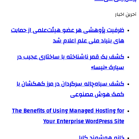
آحرین اخبار
ظرفیت پژوهشی هر عضو هیئت‌علمی از حمایت
های بنیاد ملی علم اعلام شد
کشف یک قمر ناشناخته با ساختاری عجیب در
سیارک «نیسا»
کشف سیاه‌چاله سرگردان در مرز کهکشان با
کمک هوش مصنوعی
The Benefits of Using Managed Hosting for
Your Enterprise WordPress Site
خانه هوشمند کایا