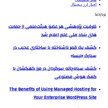
اخبار ارز دیجیتال
پربازدید
ظرفیت پژوهشی هر عضو هیئت‌علمی از حمایت
های بنیاد ملی علم اعلام شد
کشف یک قمر ناشناخته با ساختاری عجیب در
سیارک «نیسا»
کشف سیاه‌چاله سرگردان در مرز کهکشان با
کمک هوش مصنوعی
The Benefits of Using Managed Hosting for
Your Enterprise WordPress Site