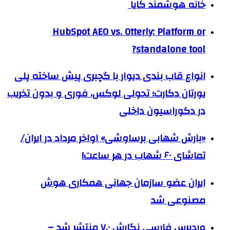
خانه هوشمند کایا
HubSpot AEO vs. Otterly: Platform or
standalone tool?
انواع قاب بندی دیوار با گچبری پیش ساخته پلی
یورتان دکارت؛ تحولی لوکس، فوری و بدون تخریب
در دکوراسیون داخلی
«بارش شهابی برساوشی» اواخر مرداد در ایران/
تماشای ۶۰ شهاب در هر ساعت!
ایران عضو سازمان جهانی همکاری هوش
مصنوعی شد
وردپرس فارسی نگارش ۷.۰ منتشر شد –