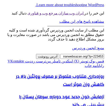
Learn more about troubleshooting WordPress.
این خبر را در
ایران وب سازان مرجع وب و فناوری
دنبال کنید
مشاهده پاسخ های این مطلب
———————————————
این مطلب از سایت انجمن وردپرس گردآوری شده است و کلیه
حقوق مطلق به انجمن وردپرس می باشد در صورت مغایرت و یا
بروز مشکل اطلاع دهید تا حذف گردد
منبع: انجمن وردپرس
آدرس رونوشت
فیس بوک
توییتر (X)
لینکدین
‫تامبلر
‫پین‌ترست
‫رددیت
‫VKontakte
رایانامه
چاپ
روزه‌داری متناوب متمرکز بر مصرف پروتئین بالا در
کاهش وزن موثر است
آزمایش خون جدید عود دوباره سرطان پستان را
پیش‌بینی می‌کند