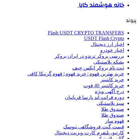
خانه هوشمند کایا
پیوند
Flash USDT CRYPTO TRANSFERS
USDT Flash Crypto
اخبار ارز دیجیتال
اخبار خودرو
بررسی بروکر ترندو در ایران بروکر
بشکه پلاستیکی
ثبت نام بروکر ایکس چیف
خرید بهترین قهوه | خرید قهوه | قهوه گرنیکا کافی
خرید کانتینر
خرید کانتینر 40 فوت
درج آگهی ویژه
دوره فرانت اند پارسا قربانیان
سبد پلاستیکی
صندوق طلا
صندوق طلا
قهوه ساز
قیمت گیت فروشگاهی نیوسک
کارتیو، پلتفرم کارت ویزیت دیجیتال
گالن پلاستیکی