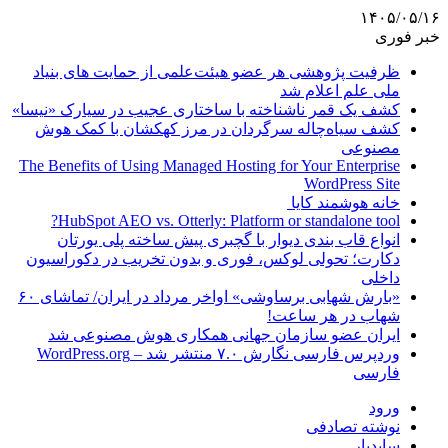
۱۴۰۵/۰۵/۱۶
خبر فوری
ظرفیت پژوهشی هر عضو هیئت‌علمی از حمایت های بنیاد
ملی علم اعلام شد
کشف یک قمر ناشناخته با ساختاری عجیب در سیارک «نیسا»
کشف سیاه‌چاله سرگردان در مرز کهکشان با کمک هوش
مصنوعی
The Benefits of Using Managed Hosting for Your Enterprise
WordPress Site
خانه هوشمند کایا
HubSpot AEO vs. Otterly: Platform or standalone tool?
انواع قاب بندی دیوار با گچبری پیش ساخته پلی یورتان
دکارت؛ تحولی لوکس، فوری و بدون تخریب در دکوراسیون
داخلی
«بارش شهابی برساوشی» اواخر مرداد در ایران/ تماشای ۶۰
شهاب در هر ساعت!
ایران عضو سازمان جهانی همکاری هوش مصنوعی شد
وردپرس فارسی نگارش ۷.۰ منتشر شد – WordPress.org
فارسی
ورود
نوشته تصادفی
سایدبار