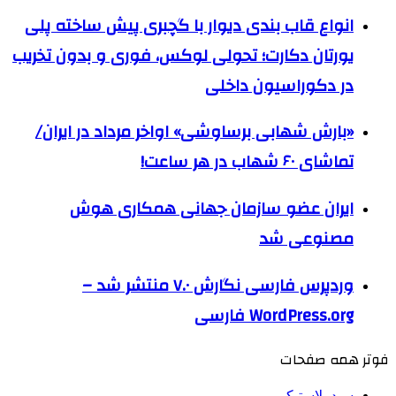
انواع قاب بندی دیوار با گچبری پیش ساخته پلی
یورتان دکارت؛ تحولی لوکس، فوری و بدون تخریب
در دکوراسیون داخلی
«بارش شهابی برساوشی» اواخر مرداد در ایران/
تماشای ۶۰ شهاب در هر ساعت!
ایران عضو سازمان جهانی همکاری هوش
مصنوعی شد
وردپرس فارسی نگارش ۷.۰ منتشر شد –
WordPress.org فارسی
فوتر همه صفحات
سبد پلاستیکی