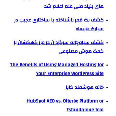
های بنیاد ملی علم اعلام شد
کشف یک قمر ناشناخته با ساختاری عجیب در
سیارک «نیسا»
کشف سیاه‌چاله سرگردان در مرز کهکشان با
کمک هوش مصنوعی
The Benefits of Using Managed Hosting for
Your Enterprise WordPress Site
خانه هوشمند کایا
HubSpot AEO vs. Otterly: Platform or
standalone tool?