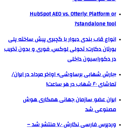
HubSpot AEO vs. Otterly: Platform or
standalone tool?
انواع قاب بندی دیوار با گچبری پیش ساخته پلی
یورتان دکارت؛ تحولی لوکس، فوری و بدون تخریب
در دکوراسیون داخلی
«بارش شهابی برساوشی» اواخر مرداد در ایران/
تماشای ۶۰ شهاب در هر ساعت!
ایران عضو سازمان جهانی همکاری هوش
مصنوعی شد
وردپرس فارسی نگارش ۷.۰ منتشر شد –