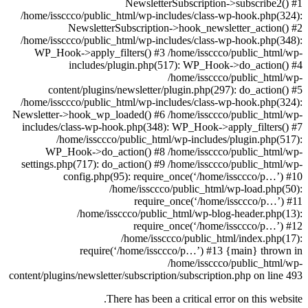
NewsletterSubscription->subscribe2() #1
/home/issccco/public_html/wp-includes/class-wp-hook.php(324):
NewsletterSubscription->hook_newsletter_action() #2
/home/issccco/public_html/wp-includes/class-wp-hook.php(348):
WP_Hook->apply_filters() #3 /home/issccco/public_html/wp-
includes/plugin.php(517): WP_Hook->do_action() #4
/home/issccco/public_html/wp-
content/plugins/newsletter/plugin.php(297): do_action() #5
/home/issccco/public_html/wp-includes/class-wp-hook.php(324):
Newsletter->hook_wp_loaded() #6 /home/issccco/public_html/wp-
includes/class-wp-hook.php(348): WP_Hook->apply_filters() #7
/home/issccco/public_html/wp-includes/plugin.php(517):
WP_Hook->do_action() #8 /home/issccco/public_html/wp-
settings.php(717): do_action() #9 /home/issccco/public_html/wp-
config.php(95): require_once(‘/home/issccco/p…’) #10
/home/issccco/public_html/wp-load.php(50):
require_once(‘/home/issccco/p…’) #11
/home/issccco/public_html/wp-blog-header.php(13):
require_once(‘/home/issccco/p…’) #12
/home/issccco/public_html/index.php(17):
require(‘/home/issccco/p…’) #13 {main} thrown in
/home/issccco/public_html/wp-
content/plugins/newsletter/subscription/subscription.php on line 493
There has been a critical error on this website.