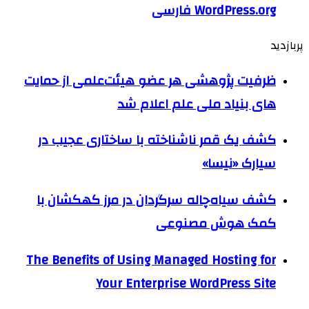
WordPress.org فارسی
پربازدید
ظرفیت پژوهشی هر عضو هیئت‌علمی از حمایت
های بنیاد ملی علم اعلام شد
کشف یک قمر ناشناخته با ساختاری عجیب در
سیارک «نیسا»
کشف سیاه‌چاله سرگردان در مرز کهکشان با
کمک هوش مصنوعی
The Benefits of Using Managed Hosting for
Your Enterprise WordPress Site