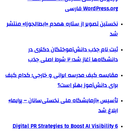
WordPress.org فارسی
نخستین تصویر از ستاره همدم «ابط‌الجوزا» منتشر
شد
ثبت نام جذب دانش‌آموختگان دکتری در
دانشگاه‌ها آغاز شد؛ ۲ شرط اصلی جذب
مقایسه کیف مدرسه ایرانی و خارجی؛ کدام کیف
برای دانش‌آموز بهتر است؟
تأسیس «آزمایشگاه ملی نخستی‌سانان – پرایما»
ابلاغ شد
6 Digital PR Strategies to Boost AI Visibility