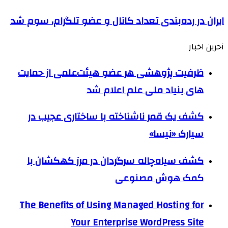
ایران در رده‌بندی تعداد کانال و عضو تلگرام، سوم شد
آحرین اخبار
ظرفیت پژوهشی هر عضو هیئت‌علمی از حمایت
های بنیاد ملی علم اعلام شد
کشف یک قمر ناشناخته با ساختاری عجیب در
سیارک «نیسا»
کشف سیاه‌چاله سرگردان در مرز کهکشان با
کمک هوش مصنوعی
The Benefits of Using Managed Hosting for
Your Enterprise WordPress Site