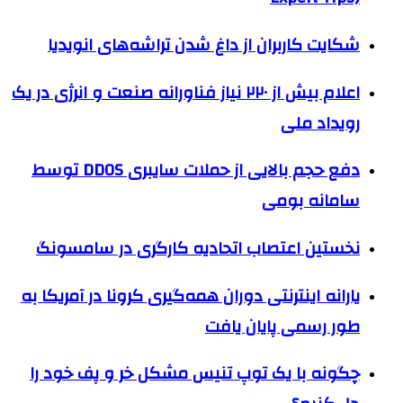
شکایت کاربران از داغ شدن تراشه‌های انویدیا
اعلام بیش از ۲۲۰ نیاز فناورانه صنعت و انرژی در یک
رویداد ملی
دفع حجم بالایی از حملات سایبری DDOS توسط
سامانه بومی
نخستین اعتصاب اتحادیه کارگری در سامسونگ
یارانه اینترنتی دوران همه‌گیری کرونا در آمریکا به
طور رسمی پایان یافت
چگونه با یک توپ تنیس مشکل خر و پف خود را