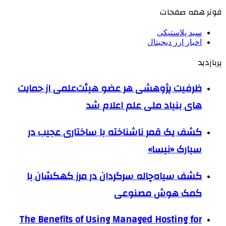
فوتر همه صفحات
سبد پلاستیکی
اخبار ارز دیجیتال
پربازدید
ظرفیت پژوهشی هر عضو هیئت‌علمی از حمایت
های بنیاد ملی علم اعلام شد
کشف یک قمر ناشناخته با ساختاری عجیب در
سیارک «نیسا»
کشف سیاه‌چاله سرگردان در مرز کهکشان با
کمک هوش مصنوعی
The Benefits of Using Managed Hosting for