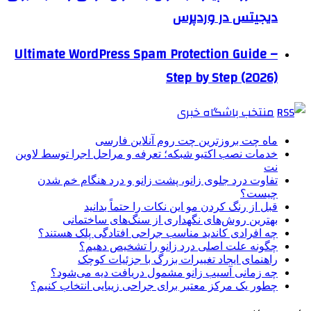
دیجیتس در وردپرس
Ultimate WordPress Spam Protection Guide –
Step by Step (2026)
منتخب باشگاه خبری
ماه چت بروزترین چت روم آنلاین فارسی
خدمات نصب اکتیو شبکه؛ تعرفه و مراحل اجرا توسط لاوین
نت
تفاوت درد جلوی زانو، پشت زانو و درد هنگام خم شدن
چیست؟
قبل از رنگ کردن مو این نکات را حتماً بدانید
بهترین روش‌های نگهداری از سنگ‌های ساختمانی
چه افرادی کاندید مناسب جراحی افتادگی پلک هستند؟
چگونه علت اصلی درد زانو را تشخیص دهیم؟
راهنمای ایجاد تغییرات بزرگ با جزئیات کوچک
چه زمانی آسیب زانو مشمول دریافت دیه می‌شود؟
چطور یک مرکز معتبر برای جراحی زیبایی انتخاب کنیم؟