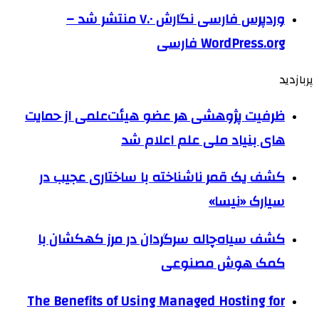
وردپرس فارسی نگارش ۷.۰ منتشر شد –
WordPress.org فارسی
پربازدید
ظرفیت پژوهشی هر عضو هیئت‌علمی از حمایت
های بنیاد ملی علم اعلام شد
کشف یک قمر ناشناخته با ساختاری عجیب در
سیارک «نیسا»
کشف سیاه‌چاله سرگردان در مرز کهکشان با
کمک هوش مصنوعی
The Benefits of Using Managed Hosting for