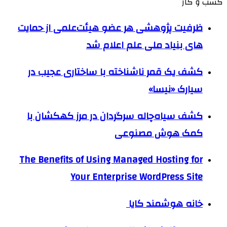
کسب و کار
ظرفیت پژوهشی هر عضو هیئت‌علمی از حمایت
های بنیاد ملی علم اعلام شد
کشف یک قمر ناشناخته با ساختاری عجیب در
سیارک «نیسا»
کشف سیاه‌چاله سرگردان در مرز کهکشان با
کمک هوش مصنوعی
The Benefits of Using Managed Hosting for
Your Enterprise WordPress Site
خانه هوشمند کایا