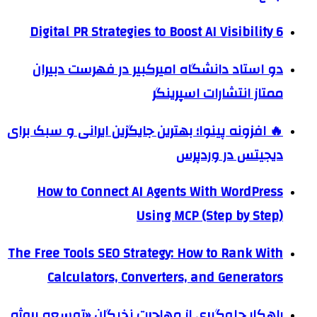
6 Digital PR Strategies to Boost AI Visibility
دو استاد دانشگاه امیرکبیر در فهرست دبیران
ممتاز انتشارات اسپرینگر
🔥 افزونه پینوا؛ بهترین جایگزین ایرانی و سبک برای
دیجیتس در وردپرس
How to Connect AI Agents With WordPress
Using MCP (Step by Step)
The Free Tools SEO Strategy: How to Rank With
Calculators, Converters, and Generators
راهکار جلوگیری از مهاجرت نخبگان «توسعه پروژه