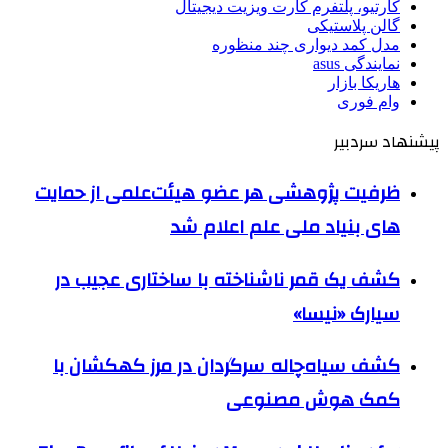
کارتیو، پلتفرم کارت ویزیت دیجیتال
گالن پلاستیکی
مدل کمد دیواری چند منظوره
نمایندگی asus
هاریکا بازار
وام فوری
پیشنهاد سردبیر
ظرفیت پژوهشی هر عضو هیئت‌علمی از حمایت
های بنیاد ملی علم اعلام شد
کشف یک قمر ناشناخته با ساختاری عجیب در
سیارک «نیسا»
کشف سیاه‌چاله سرگردان در مرز کهکشان با
کمک هوش مصنوعی