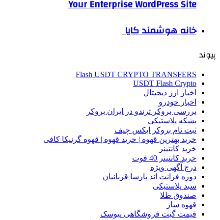
Your Enterprise WordPress Site
خانه هوشمند کایا
پیوند
Flash USDT CRYPTO TRANSFERS
USDT Flash Crypto
اخبار ارز دیجیتال
اخبار خودرو
بررسی بروکر ترندو در ایران بروکر
بشکه پلاستیکی
ثبت نام بروکر ایکس چیف
خرید بهترین قهوه | خرید قهوه | قهوه گرنیکا کافی
خرید کانتینر
خرید کانتینر 40 فوت
درج آگهی ویژه
دوره فرانت اند پارسا قربانیان
سبد پلاستیکی
صندوق طلا
قهوه ساز
قیمت گیت فروشگاهی نیوسک