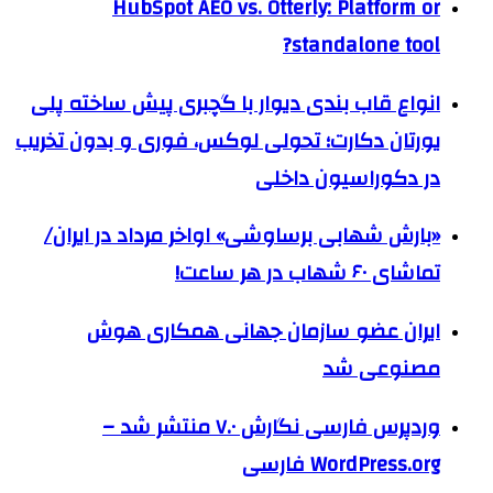
HubSpot AEO vs. Otterly: Platform or
standalone tool?
انواع قاب بندی دیوار با گچبری پیش ساخته پلی
یورتان دکارت؛ تحولی لوکس، فوری و بدون تخریب
در دکوراسیون داخلی
«بارش شهابی برساوشی» اواخر مرداد در ایران/
تماشای ۶۰ شهاب در هر ساعت!
ایران عضو سازمان جهانی همکاری هوش
مصنوعی شد
وردپرس فارسی نگارش ۷.۰ منتشر شد –
WordPress.org فارسی