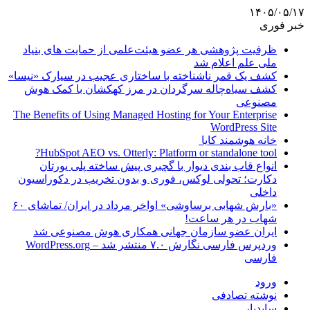
۱۴۰۵/۰۵/۱۷
خبر فوری
ظرفیت پژوهشی هر عضو هیئت‌علمی از حمایت های بنیاد
ملی علم اعلام شد
کشف یک قمر ناشناخته با ساختاری عجیب در سیارک «نیسا»
کشف سیاه‌چاله سرگردان در مرز کهکشان با کمک هوش
مصنوعی
The Benefits of Using Managed Hosting for Your Enterprise
WordPress Site
خانه هوشمند کایا
HubSpot AEO vs. Otterly: Platform or standalone tool?
انواع قاب بندی دیوار با گچبری پیش ساخته پلی یورتان
دکارت؛ تحولی لوکس، فوری و بدون تخریب در دکوراسیون
داخلی
«بارش شهابی برساوشی» اواخر مرداد در ایران/ تماشای ۶۰
شهاب در هر ساعت!
ایران عضو سازمان جهانی همکاری هوش مصنوعی شد
وردپرس فارسی نگارش ۷.۰ منتشر شد – WordPress.org
فارسی
ورود
نوشته تصادفی
سایدبار