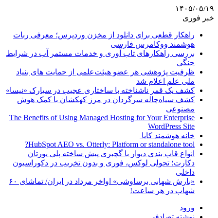
۱۴۰۵/۰۵/۱۹
خبر فوری
راهکار قطعی برای دانلود از مخزن وردپرس؛ معرفی ربات
هوشمند ووکامرس فارسی
بررسی راهکارهای تاب آوری و خدمات مستمر آب در شرایط
جنگی
ظرفیت پژوهشی هر عضو هیئت‌علمی از حمایت های بنیاد
ملی علم اعلام شد
کشف یک قمر ناشناخته با ساختاری عجیب در سیارک «نیسا»
کشف سیاه‌چاله سرگردان در مرز کهکشان با کمک هوش
مصنوعی
The Benefits of Using Managed Hosting for Your Enterprise
WordPress Site
خانه هوشمند کایا
HubSpot AEO vs. Otterly: Platform or standalone tool?
انواع قاب بندی دیوار با گچبری پیش ساخته پلی یورتان
دکارت؛ تحولی لوکس، فوری و بدون تخریب در دکوراسیون
داخلی
«بارش شهابی برساوشی» اواخر مرداد در ایران/ تماشای ۶۰
شهاب در هر ساعت!
ورود
نوشته تصادفی