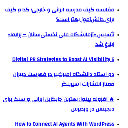
مقایسه کیف مدرسه ایرانی و خارجی؛ کدام کیف
برای دانش‌آموز بهتر است؟
تأسیس «آزمایشگاه ملی نخستی‌سانان – پرایما»
ابلاغ شد
6 Digital PR Strategies to Boost AI Visibility
دو استاد دانشگاه امیرکبیر در فهرست دبیران
ممتاز انتشارات اسپرینگر
🔥 افزونه پینوا؛ بهترین جایگزین ایرانی و سبک برای
دیجیتس در وردپرس
How to Connect AI Agents With WordPress