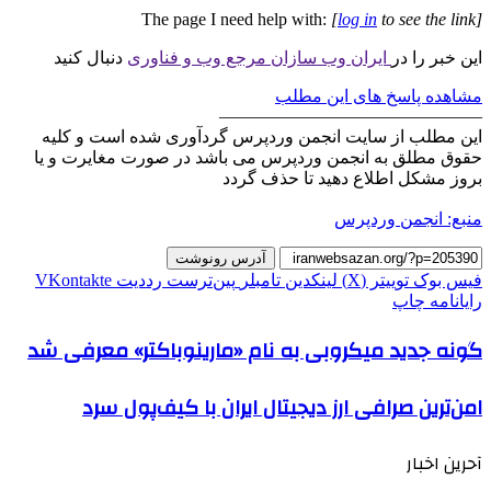
The page I need help with:
[
log in
to see the link]
این خبر را در
ایران وب سازان مرجع وب و فناوری
دنبال کنید
مشاهده پاسخ های این مطلب
———————————————
این مطلب از سایت انجمن وردپرس گردآوری شده است و کلیه
حقوق مطلق به انجمن وردپرس می باشد در صورت مغایرت و یا
بروز مشکل اطلاع دهید تا حذف گردد
منبع: انجمن وردپرس
آدرس رونوشت
فیس بوک
توییتر (X)
لینکدین
‫تامبلر
‫پین‌ترست
‫رددیت
‫VKontakte
رایانامه
چاپ
گونه جدید میکروبی به نام «مارینوباکتر» معرفی شد
امن‌ترین صرافی ارز دیجیتال ایران با کیف‌پول سرد
آحرین اخبار