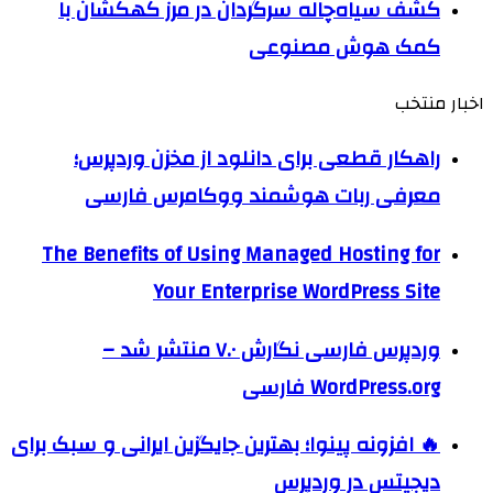
کشف سیاه‌چاله سرگردان در مرز کهکشان با
کمک هوش مصنوعی
اخبار منتخب
راهکار قطعی برای دانلود از مخزن وردپرس؛
معرفی ربات هوشمند ووکامرس فارسی
The Benefits of Using Managed Hosting for
Your Enterprise WordPress Site
وردپرس فارسی نگارش ۷.۰ منتشر شد –
WordPress.org فارسی
🔥 افزونه پینوا؛ بهترین جایگزین ایرانی و سبک برای
دیجیتس در وردپرس