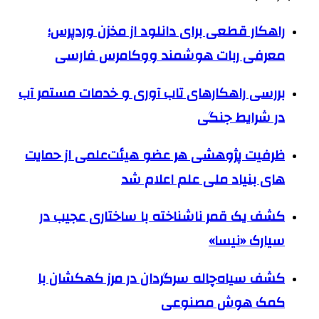
راهکار قطعی برای دانلود از مخزن وردپرس؛
معرفی ربات هوشمند ووکامرس فارسی
بررسی راهکارهای تاب آوری و خدمات مستمر آب
در شرایط جنگی
ظرفیت پژوهشی هر عضو هیئت‌علمی از حمایت
های بنیاد ملی علم اعلام شد
کشف یک قمر ناشناخته با ساختاری عجیب در
سیارک «نیسا»
کشف سیاه‌چاله سرگردان در مرز کهکشان با
کمک هوش مصنوعی