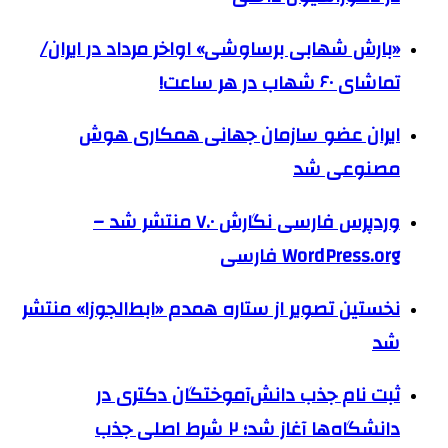
«بارش شهابی برساوشی» اواخر مرداد در ایران/
تماشای ۶۰ شهاب در هر ساعت!
ایران عضو سازمان جهانی همکاری هوش
مصنوعی شد
وردپرس فارسی نگارش ۷.۰ منتشر شد –
WordPress.org فارسی
نخستین تصویر از ستاره همدم «ابط‌الجوزا» منتشر
شد
ثبت نام جذب دانش‌آموختگان دکتری در
دانشگاه‌ها آغاز شد؛ ۲ شرط اصلی جذب