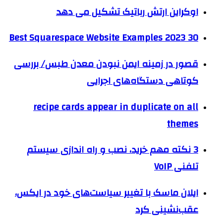
اوکراین ارتش رباتیک تشکیل می دهد
30 Best Squarespace Website Examples 2023
قصور در زمینه ایمن نبودن معدن طبس/ بررسی
کوتاهی دستگاه‌های اجرایی
recipe cards appear in duplicate on all
themes
3 نکته مهم خرید، نصب و راه اندازی سیستم
تلفنی VoIP
ایلان ماسک با تغییر سیاست‌های خود در ایکس،
عقب‌نشینی کرد