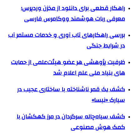
راهکار قطعی برای دانلود از مخزن وردپرس؛
معرفی ربات هوشمند ووکامرس فارسی
بررسی راهکارهای تاب آوری و خدمات مستمر آب
در شرایط جنگی
ظرفیت پژوهشی هر عضو هیئت‌علمی از حمایت
های بنیاد ملی علم اعلام شد
کشف یک قمر ناشناخته با ساختاری عجیب در
سیارک «نیسا»
کشف سیاه‌چاله سرگردان در مرز کهکشان با
کمک هوش مصنوعی