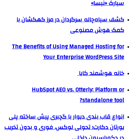
سیارک «نیسا»
کشف سیاه‌چاله سرگردان در مرز کهکشان با
کمک هوش مصنوعی
The Benefits of Using Managed Hosting for
Your Enterprise WordPress Site
خانه هوشمند کایا
HubSpot AEO vs. Otterly: Platform or
standalone tool?
انواع قاب بندی دیوار با گچبری پیش ساخته پلی
یورتان دکارت؛ تحولی لوکس، فوری و بدون تخریب
در دکوراسیون داخلی