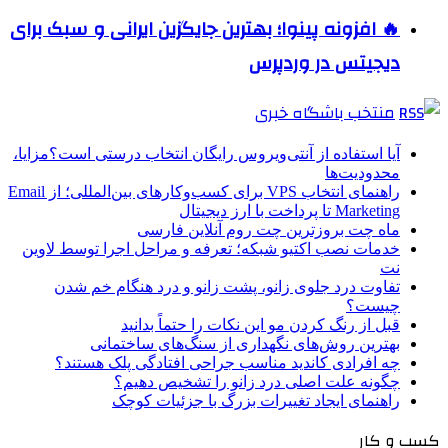
🔥 افزونه پینوا؛ بهترین جایگزین ایرانی و سبک برای
دیجیتس در وردپرس
منتخب باشگاه خبری
آیا استفاده از آنتی‌ویروس رایگان انتخاب درستی است؟مزایا،
محدودیت‌ها
راهنمای انتخاب VPS برای کسب‌وکارهای بین‌المللی؛ از Email
Marketing تا پرداخت با ارز دیجیتال
ماه چت بروزترین چت روم آنلاین فارسی
خدمات نصب اکتیو شبکه؛ تعرفه و مراحل اجرا توسط لاوین
نت
تفاوت درد جلوی زانو، پشت زانو و درد هنگام خم شدن
چیست؟
قبل از رنگ کردن مو این نکات را حتماً بدانید
بهترین روش‌های نگهداری از سنگ‌های ساختمانی
چه افرادی کاندید مناسب جراحی افتادگی پلک هستند؟
چگونه علت اصلی درد زانو را تشخیص دهیم؟
راهنمای ایجاد تغییرات بزرگ با جزئیات کوچک
کسب و کار