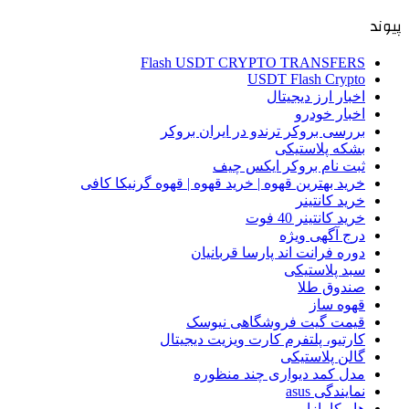
پیوند
Flash USDT CRYPTO TRANSFERS
USDT Flash Crypto
اخبار ارز دیجیتال
اخبار خودرو
بررسی بروکر ترندو در ایران بروکر
بشکه پلاستیکی
ثبت نام بروکر ایکس چیف
خرید بهترین قهوه | خرید قهوه | قهوه گرنیکا کافی
خرید کانتینر
خرید کانتینر 40 فوت
درج آگهی ویژه
دوره فرانت اند پارسا قربانیان
سبد پلاستیکی
صندوق طلا
قهوه ساز
قیمت گیت فروشگاهی نیوسک
کارتیو، پلتفرم کارت ویزیت دیجیتال
گالن پلاستیکی
مدل کمد دیواری چند منظوره
نمایندگی asus
هاریکا بازار