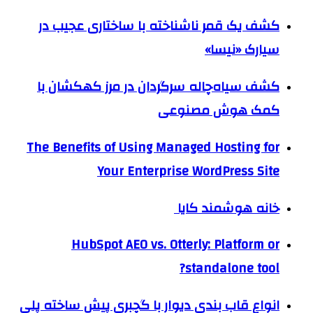
کشف یک قمر ناشناخته با ساختاری عجیب در
سیارک «نیسا»
کشف سیاه‌چاله سرگردان در مرز کهکشان با
کمک هوش مصنوعی
The Benefits of Using Managed Hosting for
Your Enterprise WordPress Site
خانه هوشمند کایا
HubSpot AEO vs. Otterly: Platform or
standalone tool?
انواع قاب بندی دیوار با گچبری پیش ساخته پلی