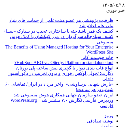
۱۴۰۵/۰۵/۱۸
خبر فوری
ظرفیت پژوهشی هر عضو هیئت‌علمی از حمایت های بنیاد
ملی علم اعلام شد
کشف یک قمر ناشناخته با ساختاری عجیب در سیارک «نیسا»
کشف سیاه‌چاله سرگردان در مرز کهکشان با کمک هوش
مصنوعی
The Benefits of Using Managed Hosting for Your Enterprise
WordPress Site
خانه هوشمند کایا
HubSpot AEO vs. Otterly: Platform or standalone tool?
انواع قاب بندی دیوار با گچبری پیش ساخته پلی یورتان
دکارت؛ تحولی لوکس، فوری و بدون تخریب در دکوراسیون
داخلی
«بارش شهابی برساوشی» اواخر مرداد در ایران/ تماشای ۶۰
شهاب در هر ساعت!
ایران عضو سازمان جهانی همکاری هوش مصنوعی شد
وردپرس فارسی نگارش ۷.۰ منتشر شد – WordPress.org
فارسی
ورود
نوشته تصادفی
سایدبار