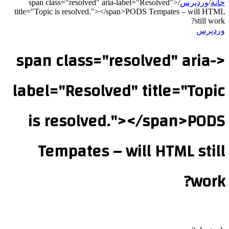
خانه
/
وردپرس
/
<span class="resolved" aria-label="Resolved"
title="Topic is resolved."></span>PODS Tempates – will HTML
still work?
وردپرس
<span class="resolved" aria-
label="Resolved" title="Topic
is resolved."></span>PODS
Tempates – will HTML still
work?