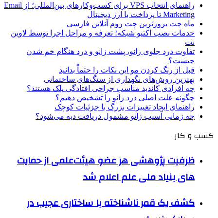
راهنمای انتخاب VPS برای کسب‌وکارهای بین‌المللی؛ از Email
Marketing تا پرداخت با ارز دیجیتال
ماه چت بروزترین چت روم آنلاین فارسی
خدمات نصب اکتیو شبکه؛ تعرفه و مراحل اجرا توسط لاوین
نت
تفاوت درد جلوی زانو، پشت زانو و درد هنگام خم شدن
چیست؟
قبل از رنگ کردن مو این نکات را حتماً بدانید
بهترین روش‌های نگهداری از سنگ‌های ساختمانی
چه افرادی کاندید مناسب جراحی افتادگی پلک هستند؟
چگونه علت اصلی درد زانو را تشخیص دهیم؟
راهنمای ایجاد تغییرات بزرگ با جزئیات کوچک
چه زمانی آسیب زانو مشمول دریافت دیه می‌شود؟
کسب و کار
ظرفیت پژوهشی هر عضو هیئت‌علمی از حمایت
های بنیاد ملی علم اعلام شد
کشف یک قمر ناشناخته با ساختاری عجیب در