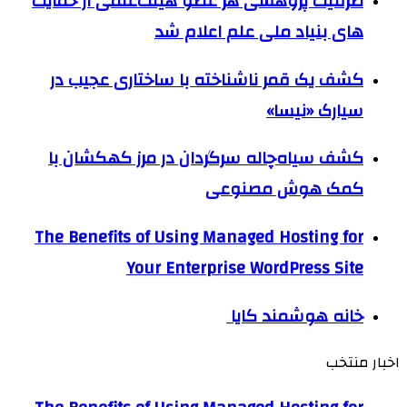
ظرفیت پژوهشی هر عضو هیئت‌علمی از حمایت
های بنیاد ملی علم اعلام شد
کشف یک قمر ناشناخته با ساختاری عجیب در
سیارک «نیسا»
کشف سیاه‌چاله سرگردان در مرز کهکشان با
کمک هوش مصنوعی
The Benefits of Using Managed Hosting for
Your Enterprise WordPress Site
خانه هوشمند کایا
اخبار منتخب