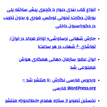
انواع قاب بندی دیوار با گچبری پیش ساخته پلی
یورتان دکارت؛ تحولی لوکس، فوری و بدون تخریب
در دکوراسیون داخلی
«بارش شهابی برساوشی» اواخر مرداد در ایران/
تماشای ۶۰ شهاب در هر ساعت!
ایران عضو سازمان جهانی همکاری هوش
مصنوعی شد
وردپرس فارسی نگارش ۷.۰ منتشر شد –
WordPress.org فارسی
نخستین تصویر از ستاره همدم «ابط‌الجوزا» منتشر