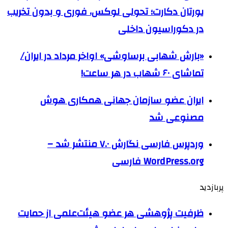
یورتان دکارت؛ تحولی لوکس، فوری و بدون تخریب
در دکوراسیون داخلی
«بارش شهابی برساوشی» اواخر مرداد در ایران/
تماشای ۶۰ شهاب در هر ساعت!
ایران عضو سازمان جهانی همکاری هوش
مصنوعی شد
وردپرس فارسی نگارش ۷.۰ منتشر شد –
WordPress.org فارسی
پربازدید
ظرفیت پژوهشی هر عضو هیئت‌علمی از حمایت