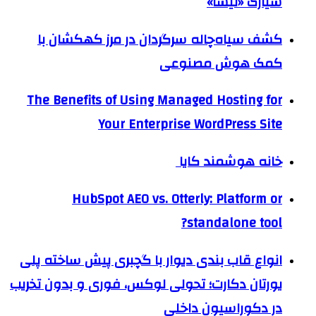
سیارک «نیسا»
کشف سیاه‌چاله سرگردان در مرز کهکشان با
کمک هوش مصنوعی
The Benefits of Using Managed Hosting for
Your Enterprise WordPress Site
خانه هوشمند کایا
HubSpot AEO vs. Otterly: Platform or
standalone tool?
انواع قاب بندی دیوار با گچبری پیش ساخته پلی
یورتان دکارت؛ تحولی لوکس، فوری و بدون تخریب
در دکوراسیون داخلی