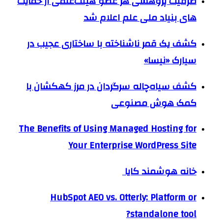
ظرفیت پژوهشی هر عضو هیئت‌علمی از حمایت
های بنیاد ملی علم اعلام شد
کشف یک قمر ناشناخته با ساختاری عجیب در
سیارک «نیسا»
کشف سیاه‌چاله سرگردان در مرز کهکشان با
کمک هوش مصنوعی
The Benefits of Using Managed Hosting for
Your Enterprise WordPress Site
خانه هوشمند کایا
HubSpot AEO vs. Otterly: Platform or
standalone tool?