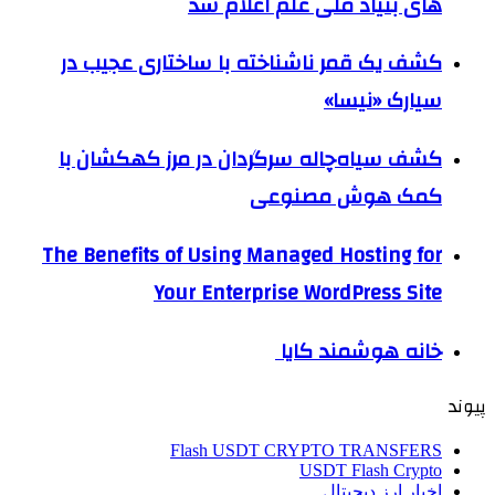
های بنیاد ملی علم اعلام شد
کشف یک قمر ناشناخته با ساختاری عجیب در
سیارک «نیسا»
کشف سیاه‌چاله سرگردان در مرز کهکشان با
کمک هوش مصنوعی
The Benefits of Using Managed Hosting for
Your Enterprise WordPress Site
خانه هوشمند کایا
پیوند
Flash USDT CRYPTO TRANSFERS
USDT Flash Crypto
اخبار ارز دیجیتال