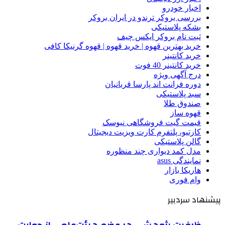
اخبار خودرو
بررسی بروکر ترندو در ایران بروکر
بشکه پلاستیکی
ثبت نام بروکر ایکس چیف
خرید بهترین قهوه | خرید قهوه | قهوه گرنیکا کافی
خرید کانتینر
خرید کانتینر 40 فوت
درج آگهی ویژه
دوره فرانت اند پارسا قربانیان
سبد پلاستیکی
صندوق طلا
قهوه ساز
قیمت گیت فروشگاهی نیوسک
کارتیو، پلتفرم کارت ویزیت دیجیتال
گالن پلاستیکی
مدل کمد دیواری چند منظوره
نمایندگی asus
هاریکا بازار
وام فوری
پیشنهاد سردبیر