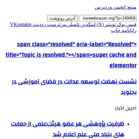
منبع: انجمن وردپرس
آدرس رونوشت
فیس بوک
توییتر (X)
لینکدین
‫تامبلر
‫پین‌ترست
‫رددیت
‫VKontakte
رایانامه
چاپ
<span class="resolved" aria-label="Resolved"
title="Topic is resolved."></span>super cache and
elementor
نشست نهضت توسعه عدالت در فضای آموزشی در
بجنورد
آحرین اخبار
ظرفیت پژوهشی هر عضو هیئت‌علمی از حمایت
های بنیاد ملی علم اعلام شد