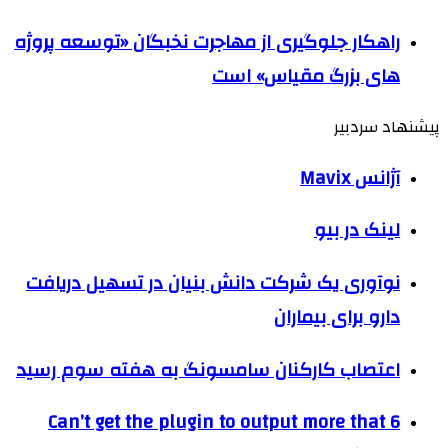
راهکار جلوگیری از مهاجرت نخبگان «توسعه پروژه
های بزرگ مقیاس» است
پیشنهاد سردبیر
آژانس Mavix
لینک در بیو
نوآوری یک شرکت دانش بنیان در تسهیل دریافت
دارو برای بیماران
اعتصاب کارکنان سامسونگ به هفته سوم رسید
Can’t get the plugin to output more that 6