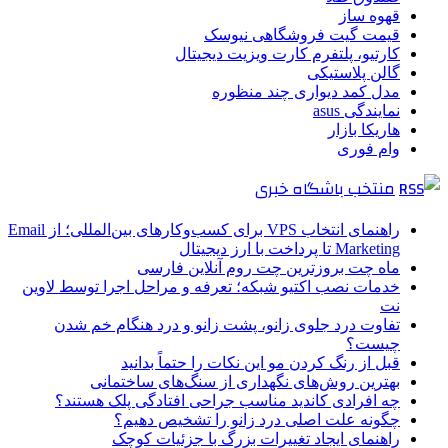
قهوه ساز
قیمت گیت فروشگاهی نیوسک
کارتیو، پلتفرم کارت ویزیت دیجیتال
گالن پلاستیکی
مدل کمد دیواری چند منظوره
نمایندگی asus
هاریکا بازار
وام فوری
منتخب باشگاه خبری
راهنمای انتخاب VPS برای کسب‌وکارهای بین‌المللی؛ از Email
Marketing تا پرداخت با ارز دیجیتال
ماه چت بروزترین چت روم آنلاین فارسی
خدمات نصب اکتیو شبکه؛ تعرفه و مراحل اجرا توسط لاوین
نت
تفاوت درد جلوی زانو، پشت زانو و درد هنگام خم شدن
چیست؟
قبل از رنگ کردن مو این نکات را حتماً بدانید
بهترین روش‌های نگهداری از سنگ‌های ساختمانی
چه افرادی کاندید مناسب جراحی افتادگی پلک هستند؟
چگونه علت اصلی درد زانو را تشخیص دهیم؟
راهنمای ایجاد تغییرات بزرگ با جزئیات کوچک