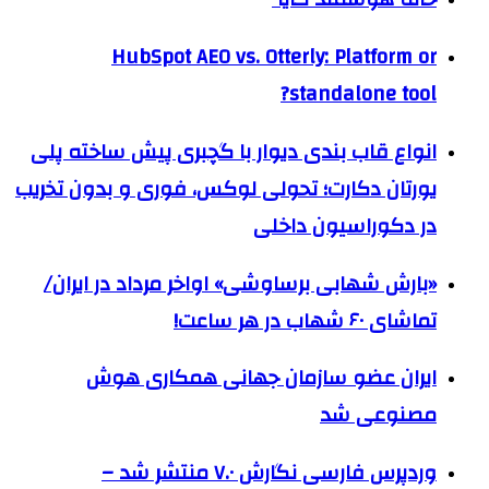
HubSpot AEO vs. Otterly: Platform or
standalone tool?
انواع قاب بندی دیوار با گچبری پیش ساخته پلی
یورتان دکارت؛ تحولی لوکس، فوری و بدون تخریب
در دکوراسیون داخلی
«بارش شهابی برساوشی» اواخر مرداد در ایران/
تماشای ۶۰ شهاب در هر ساعت!
ایران عضو سازمان جهانی همکاری هوش
مصنوعی شد
وردپرس فارسی نگارش ۷.۰ منتشر شد –