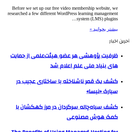
Before we set up our free video membership website, we
researched a few different WordPress learning management
system (LMS) plugins…
بیشتر بخوانید »
آحرین اخبار
ظرفیت پژوهشی هر عضو هیئت‌علمی از حمایت
های بنیاد ملی علم اعلام شد
کشف یک قمر ناشناخته با ساختاری عجیب در
سیارک «نیسا»
کشف سیاه‌چاله سرگردان در مرز کهکشان با
کمک هوش مصنوعی