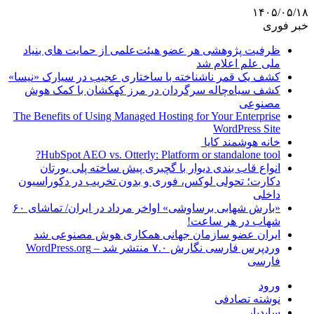
۱۴۰۵/۰۵/۱۸
خبر فوری
ظرفیت پژوهشی هر عضو هیئت‌علمی از حمایت های بنیاد
ملی علم اعلام شد
کشف یک قمر ناشناخته با ساختاری عجیب در سیارک «نیسا»
کشف سیاه‌چاله سرگردان در مرز کهکشان با کمک هوش
مصنوعی
The Benefits of Using Managed Hosting for Your Enterprise
WordPress Site
خانه هوشمند کایا
HubSpot AEO vs. Otterly: Platform or standalone tool?
انواع قاب بندی دیوار با گچبری پیش ساخته پلی یورتان
دکارت؛ تحولی لوکس، فوری و بدون تخریب در دکوراسیون
داخلی
«بارش شهابی برساوشی» اواخر مرداد در ایران/ تماشای ۶۰
شهاب در هر ساعت!
ایران عضو سازمان جهانی همکاری هوش مصنوعی شد
وردپرس فارسی نگارش ۷.۰ منتشر شد – WordPress.org
فارسی
ورود
نوشته تصادفی
سایدبار