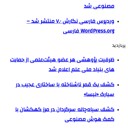
مصنوعی شد
وردپرس فارسی نگارش ۷.۰ منتشر شد –
WordPress.org فارسی
پربازدید
ظرفیت پژوهشی هر عضو هیئت‌علمی از حمایت
های بنیاد ملی علم اعلام شد
کشف یک قمر ناشناخته با ساختاری عجیب در
سیارک «نیسا»
کشف سیاه‌چاله سرگردان در مرز کهکشان با
کمک هوش مصنوعی