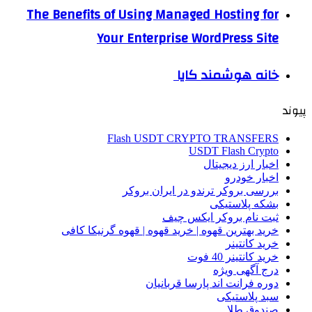
The Benefits of Using Managed Hosting for
Your Enterprise WordPress Site
خانه هوشمند کایا
پیوند
Flash USDT CRYPTO TRANSFERS
USDT Flash Crypto
اخبار ارز دیجیتال
اخبار خودرو
بررسی بروکر ترندو در ایران بروکر
بشکه پلاستیکی
ثبت نام بروکر ایکس چیف
خرید بهترین قهوه | خرید قهوه | قهوه گرنیکا کافی
خرید کانتینر
خرید کانتینر 40 فوت
درج آگهی ویژه
دوره فرانت اند پارسا قربانیان
سبد پلاستیکی
صندوق طلا