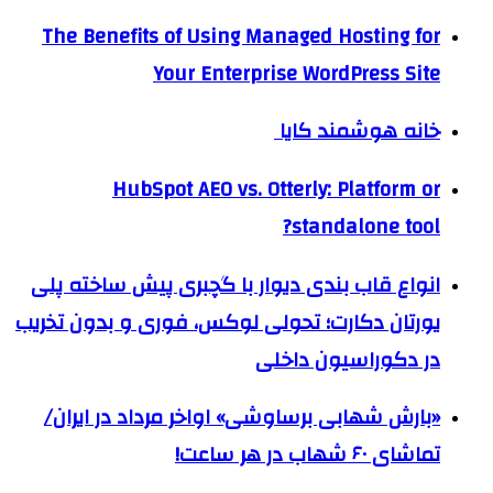
The Benefits of Using Managed Hosting for
Your Enterprise WordPress Site
خانه هوشمند کایا
HubSpot AEO vs. Otterly: Platform or
standalone tool?
انواع قاب بندی دیوار با گچبری پیش ساخته پلی
یورتان دکارت؛ تحولی لوکس، فوری و بدون تخریب
در دکوراسیون داخلی
«بارش شهابی برساوشی» اواخر مرداد در ایران/
تماشای ۶۰ شهاب در هر ساعت!