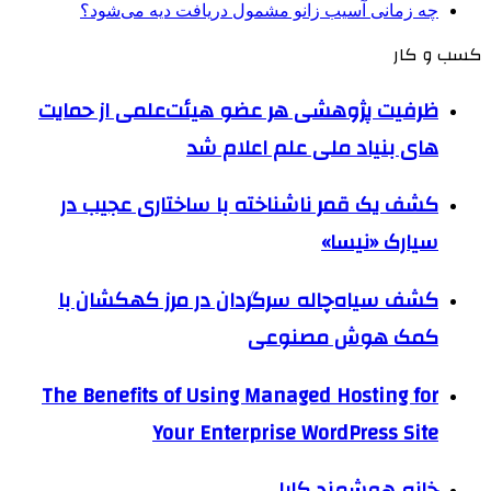
چه زمانی آسیب زانو مشمول دریافت دیه می‌شود؟
کسب و کار
ظرفیت پژوهشی هر عضو هیئت‌علمی از حمایت
های بنیاد ملی علم اعلام شد
کشف یک قمر ناشناخته با ساختاری عجیب در
سیارک «نیسا»
کشف سیاه‌چاله سرگردان در مرز کهکشان با
کمک هوش مصنوعی
The Benefits of Using Managed Hosting for
Your Enterprise WordPress Site
خانه هوشمند کایا