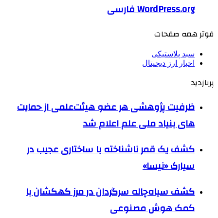
WordPress.org فارسی
فوتر همه صفحات
سبد پلاستیکی
اخبار ارز دیجیتال
پربازدید
ظرفیت پژوهشی هر عضو هیئت‌علمی از حمایت
های بنیاد ملی علم اعلام شد
کشف یک قمر ناشناخته با ساختاری عجیب در
سیارک «نیسا»
کشف سیاه‌چاله سرگردان در مرز کهکشان با
کمک هوش مصنوعی