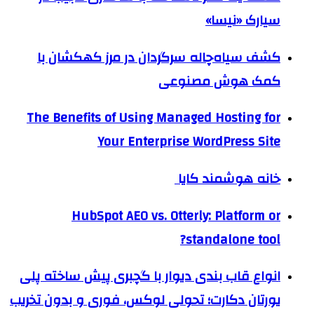
سیارک «نیسا»
کشف سیاه‌چاله سرگردان در مرز کهکشان با
کمک هوش مصنوعی
The Benefits of Using Managed Hosting for
Your Enterprise WordPress Site
خانه هوشمند کایا
HubSpot AEO vs. Otterly: Platform or
standalone tool?
انواع قاب بندی دیوار با گچبری پیش ساخته پلی
یورتان دکارت؛ تحولی لوکس، فوری و بدون تخریب