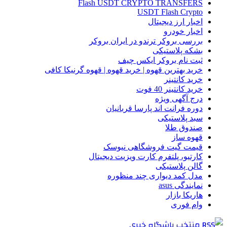
Flash USDT CRYPTO TRANSFERS
USDT Flash Crypto
اخبار ارز دیجیتال
اخبار خودرو
بررسی بروکر ترندو در ایران بروکر
بشکه پلاستیکی
ثبت نام بروکر ایکس چیف
خرید بهترین قهوه | خرید قهوه | قهوه گرنیکا کافی
خرید کانتینر
خرید کانتینر 40 فوت
درج آگهی ویژه
دوره فرانت اند پارسا قربانیان
سبد پلاستیکی
صندوق طلا
قهوه ساز
قیمت گیت فروشگاهی نیوسک
کارتیو، پلتفرم کارت ویزیت دیجیتال
گالن پلاستیکی
مدل کمد دیواری چند منظوره
نمایندگی asus
هاریکا بازار
وام فوری
منتخب باشگاه خبری