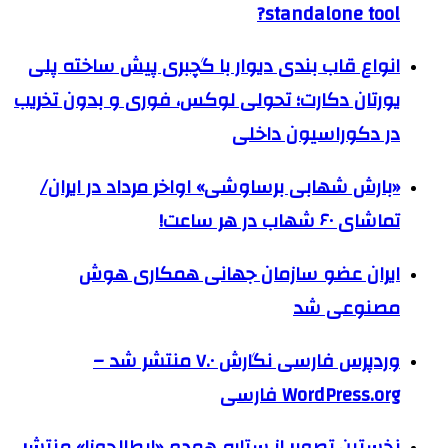
standalone tool?
انواع قاب بندی دیوار با گچبری پیش ساخته پلی
یورتان دکارت؛ تحولی لوکس، فوری و بدون تخریب
در دکوراسیون داخلی
«بارش شهابی برساوشی» اواخر مرداد در ایران/
تماشای ۶۰ شهاب در هر ساعت!
ایران عضو سازمان جهانی همکاری هوش
مصنوعی شد
وردپرس فارسی نگارش ۷.۰ منتشر شد –
WordPress.org فارسی
نخستین تصویر از ستاره همدم «ابط‌الجوزا» منتشر