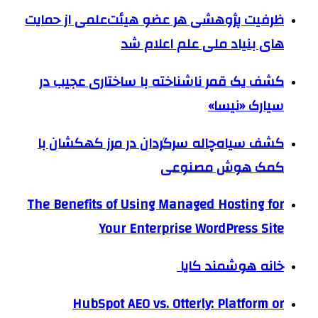
ظرفیت پژوهشی هر عضو هیئت‌علمی از حمایت
های بنیاد ملی علم اعلام شد
کشف یک قمر ناشناخته با ساختاری عجیب در
سیارک «نیسا»
کشف سیاه‌چاله سرگردان در مرز کهکشان با
کمک هوش مصنوعی
The Benefits of Using Managed Hosting for
Your Enterprise WordPress Site
خانه هوشمند کایا
HubSpot AEO vs. Otterly: Platform or