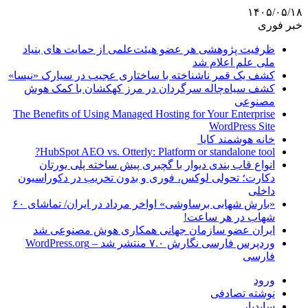
۱۴۰۵/۰۵/۱۸
خبر فوری
ظرفیت پژوهشی هر عضو هیئت‌علمی از حمایت های بنیاد
ملی علم اعلام شد
کشف یک قمر ناشناخته با ساختاری عجیب در سیارک «نیسا»
کشف سیاه‌چاله سرگردان در مرز کهکشان با کمک هوش
مصنوعی
The Benefits of Using Managed Hosting for Your Enterprise
WordPress Site
خانه هوشمند کایا
HubSpot AEO vs. Otterly: Platform or standalone tool?
انواع قاب بندی دیوار با گچبری پیش ساخته پلی یورتان
دکارت؛ تحولی لوکس، فوری و بدون تخریب در دکوراسیون
داخلی
«بارش شهابی برساوشی» اواخر مرداد در ایران/ تماشای ۶۰
شهاب در هر ساعت!
ایران عضو سازمان جهانی همکاری هوش مصنوعی شد
وردپرس فارسی نگارش ۷.۰ منتشر شد – WordPress.org
فارسی
ورود
نوشته تصادفی
سایدبار