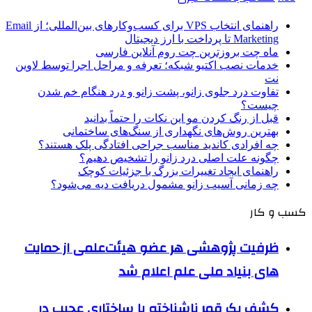
راهنمای انتخاب VPS برای کسب‌وکارهای بین‌المللی؛ از Email
Marketing تا پرداخت با ارز دیجیتال
ماه چت بروزترین چت روم آنلاین فارسی
خدمات نصب اکتیو شبکه؛ تعرفه و مراحل اجرا توسط لاوین
نت
تفاوت درد جلوی زانو، پشت زانو و درد هنگام خم شدن
چیست؟
قبل از رنگ کردن مو این نکات را حتماً بدانید
بهترین روش‌های نگهداری از سنگ‌های ساختمانی
چه افرادی کاندید مناسب جراحی افتادگی پلک هستند؟
چگونه علت اصلی درد زانو را تشخیص دهیم؟
راهنمای ایجاد تغییرات بزرگ با جزئیات کوچک
چه زمانی آسیب زانو مشمول دریافت دیه می‌شود؟
کسب و کار
ظرفیت پژوهشی هر عضو هیئت‌علمی از حمایت
های بنیاد ملی علم اعلام شد
کشف یک قمر ناشناخته با ساختاری عجیب در