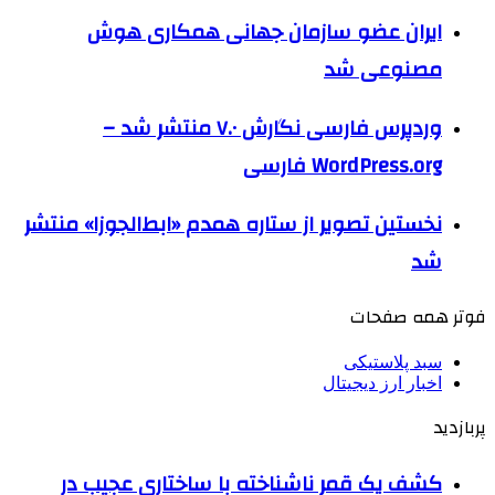
ایران عضو سازمان جهانی همکاری هوش
مصنوعی شد
وردپرس فارسی نگارش ۷.۰ منتشر شد –
WordPress.org فارسی
نخستین تصویر از ستاره همدم «ابط‌الجوزا» منتشر
شد
فوتر همه صفحات
سبد پلاستیکی
اخبار ارز دیجیتال
پربازدید
کشف یک قمر ناشناخته با ساختاری عجیب در