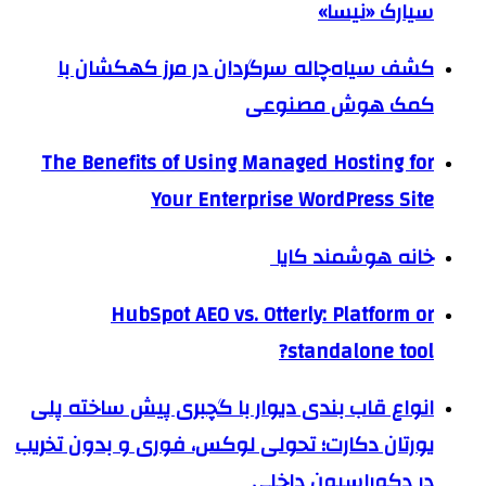
سیارک «نیسا»
کشف سیاه‌چاله سرگردان در مرز کهکشان با
کمک هوش مصنوعی
The Benefits of Using Managed Hosting for
Your Enterprise WordPress Site
خانه هوشمند کایا
HubSpot AEO vs. Otterly: Platform or
standalone tool?
انواع قاب بندی دیوار با گچبری پیش ساخته پلی
یورتان دکارت؛ تحولی لوکس، فوری و بدون تخریب
در دکوراسیون داخلی