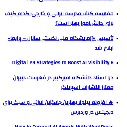
مقایسه کیف مدرسه ایرانی و خارجی؛ کدام کیف
برای دانش‌آموز بهتر است؟
تأسیس «آزمایشگاه ملی نخستی‌سانان – پرایما»
ابلاغ شد
6 Digital PR Strategies to Boost AI Visibility
دو استاد دانشگاه امیرکبیر در فهرست دبیران
ممتاز انتشارات اسپرینگر
🔥 افزونه پینوا؛ بهترین جایگزین ایرانی و سبک برای
دیجیتس در وردپرس
How to Connect AI Agents With WordPress