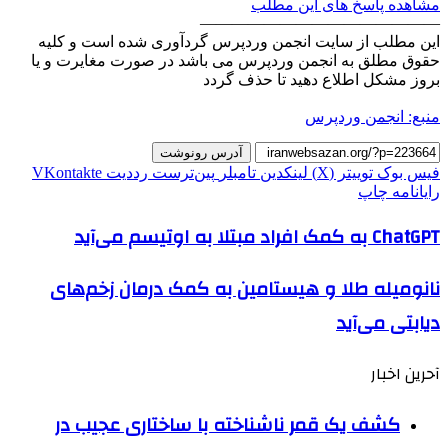
مشاهده پاسخ های این مطلب
———————————————
این مطلب از سایت انجمن وردپرس گردآوری شده است و کلیه
حقوق مطلق به انجمن وردپرس می باشد در صورت مغایرت و یا
بروز مشکل اطلاع دهید تا حذف گردد
منبع: انجمن وردپرس
آدرس رونوشت
فیس بوک
توییتر (X)
لینکدین
‫تامبلر
‫پین‌ترست
‫رددیت
‫VKontakte
رایانامه
چاپ
ChatGPT به کمک افراد مبتلا به اوتیسم می‌آید
نانومیله طلا و هیستامین به کمک درمان زخم‌های
دیابتی می‌آید
آحرین اخبار
کشف یک قمر ناشناخته با ساختاری عجیب در