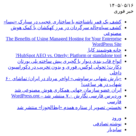
۱۴۰۵/۰۵/۱۶
خبر فوری
کشف یک قمر ناشناخته با ساختاری عجیب در سیارک «نیسا»
کشف سیاه‌چاله سرگردان در مرز کهکشان با کمک هوش
مصنوعی
The Benefits of Using Managed Hosting for Your Enterprise
WordPress Site
خانه هوشمند کایا
HubSpot AEO vs. Otterly: Platform or standalone tool?
انواع قاب بندی دیوار با گچبری پیش ساخته پلی یورتان
دکارت؛ تحولی لوکس، فوری و بدون تخریب در دکوراسیون
داخلی
«بارش شهابی برساوشی» اواخر مرداد در ایران/ تماشای ۶۰
شهاب در هر ساعت!
ایران عضو سازمان جهانی همکاری هوش مصنوعی شد
وردپرس فارسی نگارش ۷.۰ منتشر شد – WordPress.org
فارسی
نخستین تصویر از ستاره همدم «ابط‌الجوزا» منتشر شد
ورود
نوشته تصادفی
سایدبار