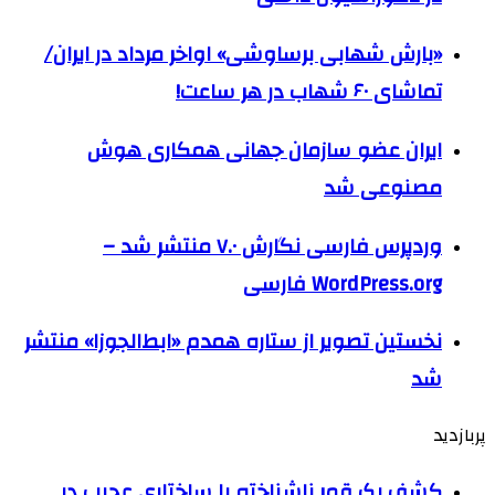
«بارش شهابی برساوشی» اواخر مرداد در ایران/
تماشای ۶۰ شهاب در هر ساعت!
ایران عضو سازمان جهانی همکاری هوش
مصنوعی شد
وردپرس فارسی نگارش ۷.۰ منتشر شد –
WordPress.org فارسی
نخستین تصویر از ستاره همدم «ابط‌الجوزا» منتشر
شد
پربازدید
کشف یک قمر ناشناخته با ساختاری عجیب در