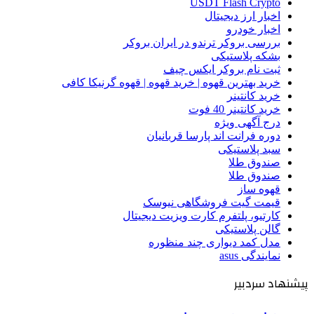
USDT Flash Crypto
اخبار ارز دیجیتال
اخبار خودرو
بررسی بروکر ترندو در ایران بروکر
بشکه پلاستیکی
ثبت نام بروکر ایکس چیف
خرید بهترین قهوه | خرید قهوه | قهوه گرنیکا کافی
خرید کانتینر
خرید کانتینر 40 فوت
درج آگهی ویژه
دوره فرانت اند پارسا قربانیان
سبد پلاستیکی
صندوق طلا
صندوق طلا
قهوه ساز
قیمت گیت فروشگاهی نیوسک
کارتیو، پلتفرم کارت ویزیت دیجیتال
گالن پلاستیکی
مدل کمد دیواری چند منظوره
نمایندگی asus
پیشنهاد سردبیر