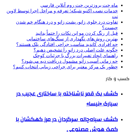
ماه چت بروزترین چت روم آنلاین فارسی
خدمات نصب اکتیو شبکه؛ تعرفه و مراحل اجرا توسط لاوین
نت
تفاوت درد جلوی زانو، پشت زانو و درد هنگام خم شدن
چیست؟
قبل از رنگ کردن مو این نکات را حتماً بدانید
بهترین روش‌های نگهداری از سنگ‌های ساختمانی
چه افرادی کاندید مناسب جراحی افتادگی پلک هستند؟
چگونه علت اصلی درد زانو را تشخیص دهیم؟
راهنمای ایجاد تغییرات بزرگ با جزئیات کوچک
چه زمانی آسیب زانو مشمول دریافت دیه می‌شود؟
چطور یک مرکز معتبر برای جراحی زیبایی انتخاب کنیم؟
کسب و کار
کشف یک قمر ناشناخته با ساختاری عجیب در
سیارک «نیسا»
کشف سیاه‌چاله سرگردان در مرز کهکشان با
کمک هوش مصنوعی