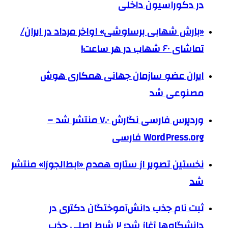
در دکوراسیون داخلی
«بارش شهابی برساوشی» اواخر مرداد در ایران/
تماشای ۶۰ شهاب در هر ساعت!
ایران عضو سازمان جهانی همکاری هوش
مصنوعی شد
وردپرس فارسی نگارش ۷.۰ منتشر شد –
WordPress.org فارسی
نخستین تصویر از ستاره همدم «ابط‌الجوزا» منتشر
شد
ثبت نام جذب دانش‌آموختگان دکتری در
دانشگاه‌ها آغاز شد؛ ۲ شرط اصلی جذب