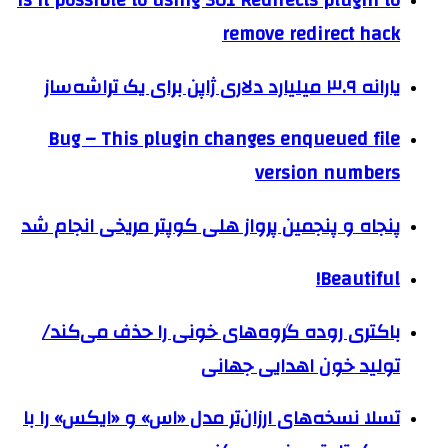
remove redirect hack
یارانه ۳.۹ میلیارد دلاری ژاپن برای یک تراشه‌ساز
Bug – This plugin changes enqueued file
version numbers
پنجاه و پنجمین پرواز هلی کوپتر مریخی انجام شد
Beautiful!
باکتری روده گروه‌های خونی را حذف می‌کند/
تولید خون اهدایی جهانی
تسلا نسخه‌های ارزان‌تر مدل «اس» و «ایکس» را با