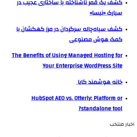
کشف یک قمر ناشناخته با ساختاری عجیب در
سیارک «نیسا»
کشف سیاه‌چاله سرگردان در مرز کهکشان با
کمک هوش مصنوعی
The Benefits of Using Managed Hosting for
Your Enterprise WordPress Site
خانه هوشمند کایا
HubSpot AEO vs. Otterly: Platform or
standalone tool?
اخبار منتخب