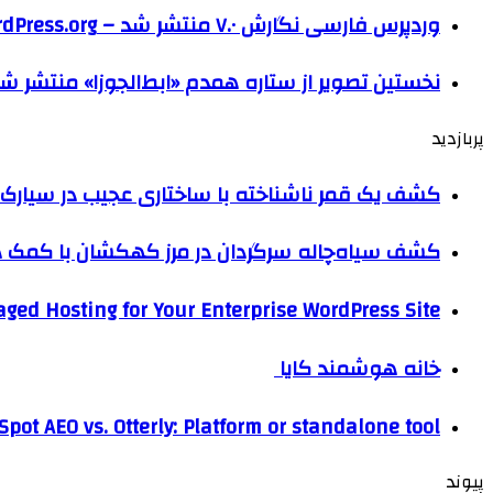
وردپرس فارسی نگارش ۷.۰ منتشر شد – WordPress.org فارسی
نخستین تصویر از ستاره همدم «ابط‌الجوزا» منتشر ش
پربازدید
کشف یک قمر ناشناخته با ساختاری عجیب در سیارک 
کشف سیاه‌چاله سرگردان در مرز کهکشان با کم
ged Hosting for Your Enterprise WordPress Site
خانه هوشمند کایا
pot AEO vs. Otterly: Platform or standalone tool?
پیوند