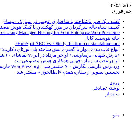
۱۴۰۵/۰۵/۱۶
خبر فوری
کشف یک قمر ناشناخته با ساختاری عجیب در سیارک «نیسا»
کشف سیاه‌چاله سرگردان در مرز کهکشان با کمک هوش مصن
 of Using Managed Hosting for Your Enterprise WordPress Site
خانه هوشمند کایا
HubSpot AEO vs. Otterly: Platform or standalone tool?
انواع قاب بندی دیوار با گچبری پیش ساخته پلی یورتان دکارت
«بارش شهابی برساوشی» اواخر مرداد در ایران/ تماشای ۶۰ شهاب در هر ساعت!
ایران عضو سازمان جهانی همکاری هوش مصنوعی شد
وردپرس فارسی نگارش ۷.۰ منتشر شد – WordPress.org فارسی
نخستین تصویر از ستاره همدم «ابط‌الجوزا» منتشر شد
ورود
نوشته تصادفی
سایدبار
منو