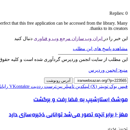
Replies: 0
perfect that this free application can be accessed from the library. Many
thanks to its creators.
این خبر را در
ایران وب سازان مرجع وب و فناوری
دنبال کنید
مشاهده پاسخ های این مطلب
———————————————
این مطلب از سایت انجمن وردپرس گردآوری شده است و کلیه حقوق 
منبع: انجمن وردپرس
آدرس رونوشت
فیس بوک
توییتر (X)
لینکدین
‫تامبلر
‫پین‌ترست
‫رددیت
‫VKontakte
رایان
موشک استارشیپ به فضا رفت و برگشت
مغز ۱۰ برابر آنچه تصور می‌شد توانایی ذخیره‌سازی دارد
آحرین اخبار