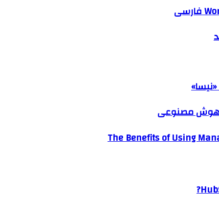
د
«نیسا»
ک هوش مصنوعی
The Benefits of Using Mana
HubS