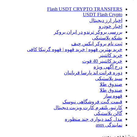
Flash USDT CRYPTO TRANSFERS
USDT Flash Crypto
اخبار ارز دیجیتال
اخبار خودرو
بررسی بروکر ترندو در ایران بروکر
بشکه پلاستیکی
ثبت نام بروکر ایکس چیف
خرید بهترین قهوه | خرید قهوه | قهوه گرنیکا کافی
خرید کانتینر
خرید کانتینر 40 فوت
درج آگهی ویژه
دوره فرانت اند پارسا قربانیان
سبد پلاستیکی
صندوق طلا
صندوق طلا
قهوه ساز
قیمت گیت فروشگاهی نیوسک
کارتیو، پلتفرم کارت ویزیت دیجیتال
گالن پلاستیکی
مدل کمد دیواری چند منظوره
نمایندگی asus