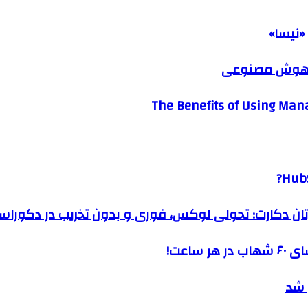
«نیسا»
ک هوش مصنوعی
The Benefits of Using Mana
HubS
رتان دکارت؛ تحولی لوکس، فوری و بدون تخریب در دکوراس
ساعت!
 شد