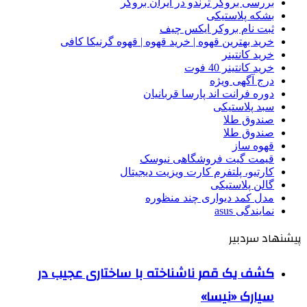
بررسی بروکر ترندو در ایران بروکر
بشکه پلاستیکی
ثبت نام بروکر ایکس چیف
خرید بهترین قهوه | خرید قهوه | قهوه گرنیکا کافی
خرید کانتینر
خرید کانتینر 40 فوت
درج آگهی ویژه
دوره فرانت اند پارسا قربانیان
سبد پلاستیکی
صندوق طلا
صندوق طلا
قهوه ساز
قیمت گیت فروشگاهی نیوسک
کارتیو، پلتفرم کارت ویزیت دیجیتال
گالن پلاستیکی
مدل کمد دیواری چند منظوره
نمایندگی asus
پیشنهاد سردبیر
کشف یک قمر ناشناخته با ساختاری عجیب در
سیارک «نیسا»