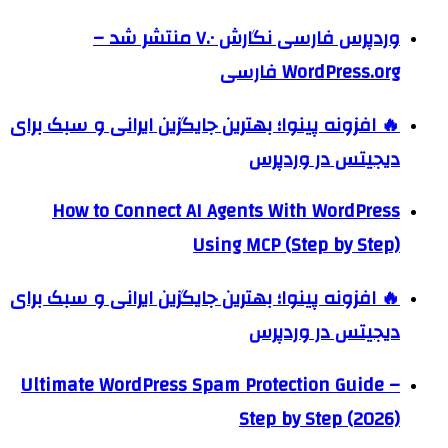
وردپرس فارسی نگارش ۷.۰ منتشر شد –
WordPress.org فارسی
🔥 افزونه پینوا؛ بهترین جایگزین ایرانی و سبک برای
دیجیتس در وردپرس
How to Connect AI Agents With WordPress
Using MCP (Step by Step)
🔥 افزونه پینوا؛ بهترین جایگزین ایرانی و سبک برای
دیجیتس در وردپرس
Ultimate WordPress Spam Protection Guide –
Step by Step (2026)