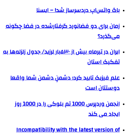
باگ واتس‌اپ دردسرساز شد! – ایسنا
زمان برای دو فضانورد گرفتارشده در فضا چگونه
می‌گذرد؟
ایران در تیرماه بیش از ۵۳۰بار لرزید/ جدول زلزله‌ها به
تفکیک استان
علم فیزیک تایید کرد؛ دشمنِ دشمن شما واقعا
دوستتان است
انجمن وردپرس 1000 تم بلوکی را در 1000 روز
ایجاد می کند
Incompatibility with the latest version of