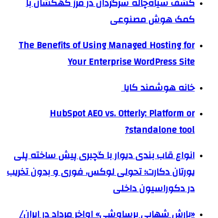
کشف سیاه‌چاله سرگردان در مرز کهکشان با
کمک هوش مصنوعی
The Benefits of Using Managed Hosting for
Your Enterprise WordPress Site
خانه هوشمند کایا
HubSpot AEO vs. Otterly: Platform or
standalone tool?
انواع قاب بندی دیوار با گچبری پیش ساخته پلی
یورتان دکارت؛ تحولی لوکس، فوری و بدون تخریب
در دکوراسیون داخلی
«بارش شهابی برساوشی» اواخر مرداد در ایران/