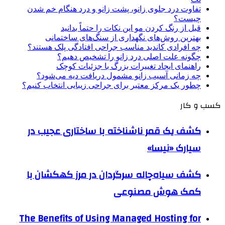
تفاوت درد جلوی زانو، پشت زانو و درد هنگام خم شدن
چیست؟
قبل از رنگ کردن مو این نکات را حتماً بدانید
بهترین روش‌های نگهداری از سنگ‌های ساختمانی
چه افرادی کاندید مناسب جراحی افتادگی پلک هستند؟
چگونه علت اصلی درد زانو را تشخیص دهیم؟
راهنمای ایجاد تغییرات بزرگ با جزئیات کوچک
چه زمانی آسیب زانو مشمول دریافت دیه می‌شود؟
چطور یک مرکز معتبر برای جراحی زیبایی انتخاب کنیم؟
کسب و کار
کشف یک قمر ناشناخته با ساختاری عجیب در
سیارک «نیسا»
کشف سیاه‌چاله سرگردان در مرز کهکشان با
کمک هوش مصنوعی
The Benefits of Using Managed Hosting for