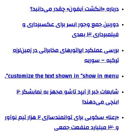
درباره «انگشت آیفون» چقدر می‌دانید؟
دوربین جمع وجور ایسر برای عکسبرداری و
فیلمبرداری ۳ بعدی
بررسی عملکرد اپراتورهای مخابراتی در زمین‌لرزه‌
ترکیه – سوریه
customize the text shown in “show in menu”.
شایعات خبر از آیپد تاشو مجهز به نمایشگر ۲۰
اینچی می‌دهند!
«رعنا» سکویی برای توانمندسازی ۲ هزار تیم نوآور
و ۳۰ میلیارد منفعت جمعی