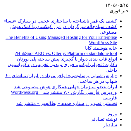
۱۴۰۵/۰۵/۱۵
خبر فوری
کشف یک قمر ناشناخته با ساختاری عجیب در سیارک «نیسا»
کشف سیاه‌چاله سرگردان در مرز کهکشان با کمک هوش
مصنوعی
The Benefits of Using Managed Hosting for Your Enterprise
WordPress Site
خانه هوشمند کایا
HubSpot AEO vs. Otterly: Platform or standalone tool?
انواع قاب بندی دیوار با گچبری پیش ساخته پلی یورتان
دکارت؛ تحولی لوکس، فوری و بدون تخریب در دکوراسیون
داخلی
«بارش شهابی برساوشی» اواخر مرداد در ایران/ تماشای ۶۰
شهاب در هر ساعت!
ایران عضو سازمان جهانی همکاری هوش مصنوعی شد
وردپرس فارسی نگارش ۷.۰ منتشر شد – WordPress.org
فارسی
نخستین تصویر از ستاره همدم «ابط‌الجوزا» منتشر شد
ورود
نوشته تصادفی
سایدبار