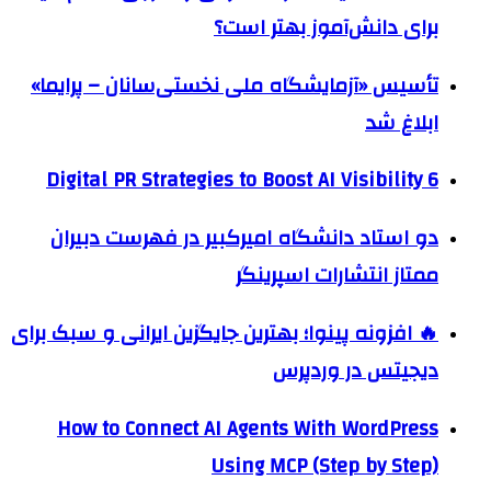
برای دانش‌آموز بهتر است؟
تأسیس «آزمایشگاه ملی نخستی‌سانان – پرایما»
ابلاغ شد
6 Digital PR Strategies to Boost AI Visibility
دو استاد دانشگاه امیرکبیر در فهرست دبیران
ممتاز انتشارات اسپرینگر
🔥 افزونه پینوا؛ بهترین جایگزین ایرانی و سبک برای
دیجیتس در وردپرس
How to Connect AI Agents With WordPress
Using MCP (Step by Step)