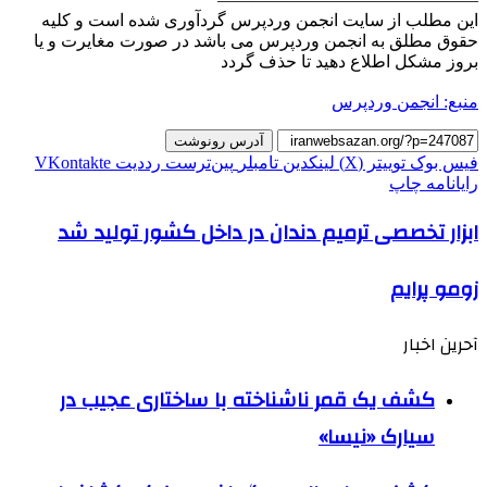
این مطلب از سایت انجمن وردپرس گردآوری شده است و کلیه
حقوق مطلق به انجمن وردپرس می باشد در صورت مغایرت و یا
بروز مشکل اطلاع دهید تا حذف گردد
منبع: انجمن وردپرس
آدرس رونوشت
فیس بوک
توییتر (X)
لینکدین
‫تامبلر
‫پین‌ترست
‫رددیت
‫VKontakte
رایانامه
چاپ
ابزار تخصصی ترمیم دندان در داخل کشور تولید شد
زومو پرایم
آحرین اخبار
کشف یک قمر ناشناخته با ساختاری عجیب در
سیارک «نیسا»