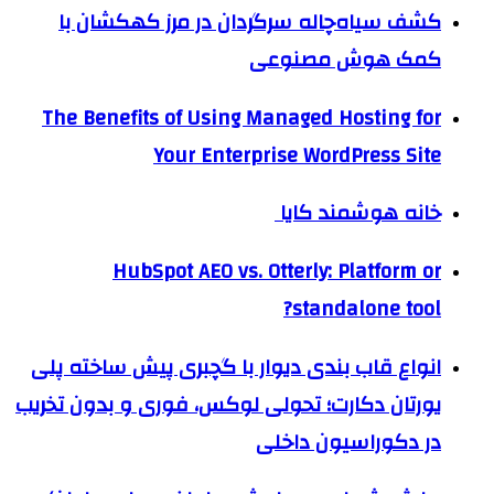
کشف سیاه‌چاله سرگردان در مرز کهکشان با
کمک هوش مصنوعی
The Benefits of Using Managed Hosting for
Your Enterprise WordPress Site
خانه هوشمند کایا
HubSpot AEO vs. Otterly: Platform or
standalone tool?
انواع قاب بندی دیوار با گچبری پیش ساخته پلی
یورتان دکارت؛ تحولی لوکس، فوری و بدون تخریب
در دکوراسیون داخلی