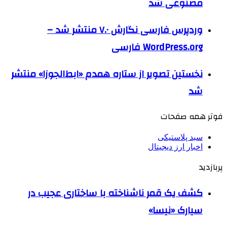
مصنوعی شد
وردپرس فارسی نگارش ۷.۰ منتشر شد –
WordPress.org فارسی
نخستین تصویر از ستاره همدم «ابط‌الجوزا» منتشر
شد
فوتر همه صفحات
سبد پلاستیکی
اخبار ارز دیجیتال
پربازدید
کشف یک قمر ناشناخته با ساختاری عجیب در
سیارک «نیسا»