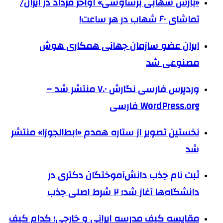
«بارش شهابی برساوشی» اواخر مرداد در ایران/
تماشای ۶۰ شهاب در هر ساعت!
ایران عضو سازمان جهانی همکاری هوش
مصنوعی شد
وردپرس فارسی نگارش ۷.۰ منتشر شد –
WordPress.org فارسی
نخستین تصویر از ستاره همدم «ابط‌الجوزا» منتشر
شد
ثبت نام جذب دانش‌آموختگان دکتری در
دانشگاه‌ها آغاز شد؛ ۲ شرط اصلی جذب
مقایسه کیف مدرسه ایرانی و خارجی؛ کدام کیف