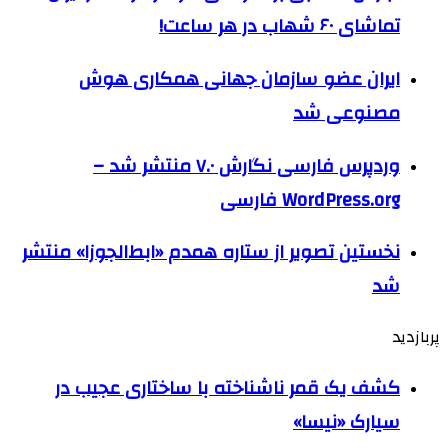
تماشای ۶۰ شهاب در هر ساعت!
ایران عضو سازمان جهانی همکاری هوش
مصنوعی شد
وردپرس فارسی نگارش ۷.۰ منتشر شد –
WordPress.org فارسی
نخستین تصویر از ستاره همدم «ابط‌الجوزا» منتشر
شد
پربازدید
کشف یک قمر ناشناخته با ساختاری عجیب در
سیارک «نیسا»