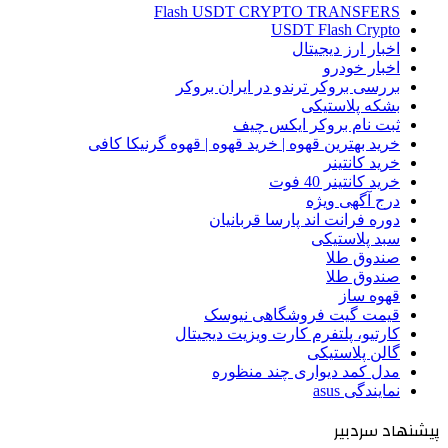
Flash USDT CRYPTO TRANSFERS
USDT Flash Crypto
اخبار ارز دیجیتال
اخبار خودرو
بررسی بروکر ترندو در ایران بروکر
بشکه پلاستیکی
ثبت نام بروکر ایکس چیف
خرید بهترین قهوه | خرید قهوه | قهوه گرنیکا کافی
خرید کانتینر
خرید کانتینر 40 فوت
درج آگهی ویژه
دوره فرانت اند پارسا قربانیان
سبد پلاستیکی
صندوق طلا
صندوق طلا
قهوه ساز
قیمت گیت فروشگاهی نیوسک
کارتیو، پلتفرم کارت ویزیت دیجیتال
گالن پلاستیکی
مدل کمد دیواری چند منظوره
نمایندگی asus
پیشنهاد سردبیر