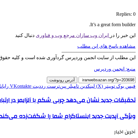
Replies: 0
It’s a great form builder.
این خبر را در
ایران وب سازان مرجع وب و فناوری
دنبال کنید
مشاهده پاسخ های این مطلب
———————————————
این مطلب از سایت انجمن وردپرس گردآوری شده است و کلیه حقوق 
منبع: انجمن وردپرس
آدرس رونوشت
فیس بوک
توییتر (X)
لینکدین
‫تامبلر
‫پین‌ترست
‫رددیت
‫VKontakte
رایان
تحقیقات جدید نشان می‌دهد چربی شکم با آلزایمر در ارتب
ویژگی آپدیت جدید اینستاگرام شما را شگفت‌زده می‌کند
آحرین اخبار