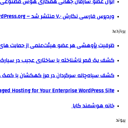
ایران عضو سازمان جهانی همکاری هوش مصنوعی
وردپرس فارسی نگارش ۷.۰ منتشر شد – WordPress.org فارسی
پربازدید
ظرفیت پژوهشی هر عضو هیئت‌علمی از حمایت های ب
کشف یک قمر ناشناخته با ساختاری عجیب در سیارک 
کشف سیاه‌چاله سرگردان در مرز کهکشان با کم
ged Hosting for Your Enterprise WordPress Site
خانه هوشمند کایا
پیوند