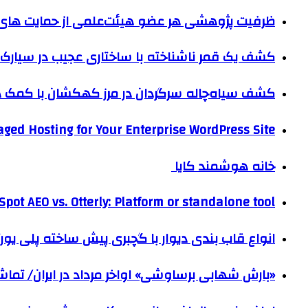
ظرفیت پژوهشی هر عضو هیئت‌علمی از حمایت های ب
کشف یک قمر ناشناخته با ساختاری عجیب در سیارک 
کشف سیاه‌چاله سرگردان در مرز کهکشان با کم
ged Hosting for Your Enterprise WordPress Site
خانه هوشمند کایا
pot AEO vs. Otterly: Platform or standalone tool?
انواع قاب بندی دیوار با گچبری پیش ساخته پلی یو
«بارش شهابی برساوشی» اواخر مرداد در ایران/ تماشای ۶۰ شهاب در هر 