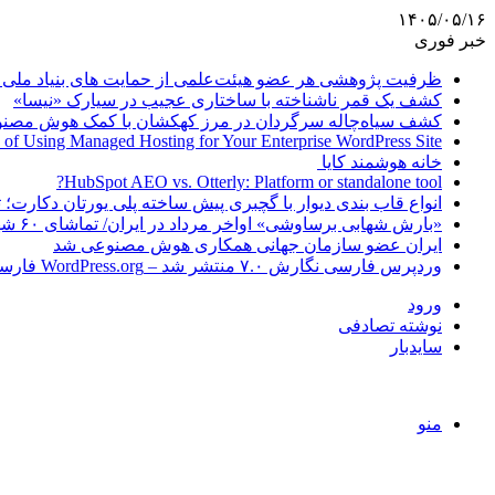
۱۴۰۵/۰۵/۱۶
خبر فوری
ظرفیت پژوهشی هر عضو هیئت‌علمی از حمایت های بنیاد ملی 
کشف یک قمر ناشناخته با ساختاری عجیب در سیارک «نیسا»
کشف سیاه‌چاله سرگردان در مرز کهکشان با کمک هوش مصن
 of Using Managed Hosting for Your Enterprise WordPress Site
خانه هوشمند کایا
HubSpot AEO vs. Otterly: Platform or standalone tool?
انواع قاب بندی دیوار با گچبری پیش ساخته پلی یورتان دکارت
«بارش شهابی برساوشی» اواخر مرداد در ایران/ تماشای ۶۰ شهاب در هر ساعت!
ایران عضو سازمان جهانی همکاری هوش مصنوعی شد
وردپرس فارسی نگارش ۷.۰ منتشر شد – WordPress.org فارسی
ورود
نوشته تصادفی
سایدبار
منو