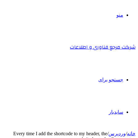
منو
شرکت مرجع فناوری و اطلاعات
جستجو برای
سایدبار
خانه
/
وردپرس
/
Every time I add the shortcode to my header, the