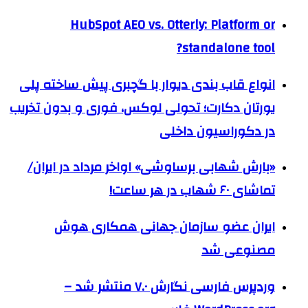
HubSpot AEO vs. Otterly: Platform or
standalone tool?
انواع قاب بندی دیوار با گچبری پیش ساخته پلی
یورتان دکارت؛ تحولی لوکس، فوری و بدون تخریب
در دکوراسیون داخلی
«بارش شهابی برساوشی» اواخر مرداد در ایران/
تماشای ۶۰ شهاب در هر ساعت!
ایران عضو سازمان جهانی همکاری هوش
مصنوعی شد
وردپرس فارسی نگارش ۷.۰ منتشر شد –