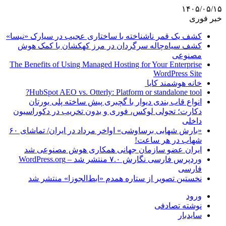
۱۴۰۵/۰۵/۱۵
خبر فوری
کشف یک قمر ناشناخته با ساختاری عجیب در سیارک «نیسا»
کشف سیاه‌چاله سرگردان در مرز کهکشان با کمک هوش
مصنوعی
The Benefits of Using Managed Hosting for Your Enterprise
WordPress Site
خانه هوشمند کایا
HubSpot AEO vs. Otterly: Platform or standalone tool?
انواع قاب بندی دیوار با گچبری پیش ساخته پلی یورتان
دکارت؛ تحولی لوکس، فوری و بدون تخریب در دکوراسیون
داخلی
«بارش شهابی برساوشی» اواخر مرداد در ایران/ تماشای ۶۰
شهاب در هر ساعت!
ایران عضو سازمان جهانی همکاری هوش مصنوعی شد
وردپرس فارسی نگارش ۷.۰ منتشر شد – WordPress.org
فارسی
نخستین تصویر از ستاره همدم «ابط‌الجوزا» منتشر شد
ورود
نوشته تصادفی
سایدبار