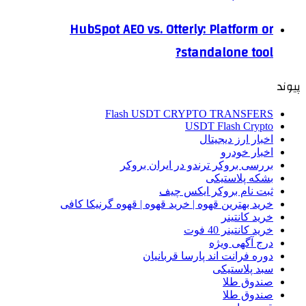
HubSpot AEO vs. Otterly: Platform or
standalone tool?
پیوند
Flash USDT CRYPTO TRANSFERS
USDT Flash Crypto
اخبار ارز دیجیتال
اخبار خودرو
بررسی بروکر ترندو در ایران بروکر
بشکه پلاستیکی
ثبت نام بروکر ایکس چیف
خرید بهترین قهوه | خرید قهوه | قهوه گرنیکا کافی
خرید کانتینر
خرید کانتینر 40 فوت
درج آگهی ویژه
دوره فرانت اند پارسا قربانیان
سبد پلاستیکی
صندوق طلا
صندوق طلا