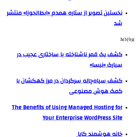
نخستین تصویر از ستاره همدم «ابط‌الجوزا» منتشر
شد
پربازدید
کشف یک قمر ناشناخته با ساختاری عجیب در
سیارک «نیسا»
کشف سیاه‌چاله سرگردان در مرز کهکشان با
کمک هوش مصنوعی
The Benefits of Using Managed Hosting for
Your Enterprise WordPress Site
خانه هوشمند کایا