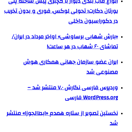
انواع قاب بندی دیوار با گچبری پیش ساخته پلی
یورتان دکارت؛ تحولی لوکس، فوری و بدون تخریب
در دکوراسیون داخلی
«بارش شهابی برساوشی» اواخر مرداد در ایران/
تماشای ۶۰ شهاب در هر ساعت!
ایران عضو سازمان جهانی همکاری هوش
مصنوعی شد
وردپرس فارسی نگارش ۷.۰ منتشر شد –
WordPress.org فارسی
نخستین تصویر از ستاره همدم «ابط‌الجوزا» منتشر
شد