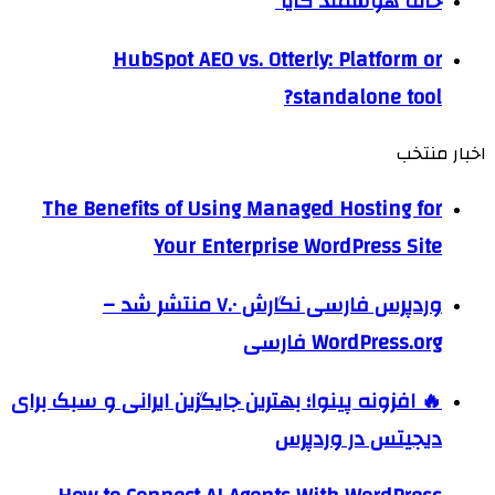
خانه هوشمند کایا
HubSpot AEO vs. Otterly: Platform or
standalone tool?
اخبار منتخب
The Benefits of Using Managed Hosting for
Your Enterprise WordPress Site
وردپرس فارسی نگارش ۷.۰ منتشر شد –
WordPress.org فارسی
🔥 افزونه پینوا؛ بهترین جایگزین ایرانی و سبک برای
دیجیتس در وردپرس