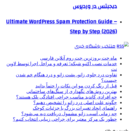
دیجیتس در وردپرس
Ultimate WordPress Spam Protection Guide –
Step by Step (2026)
منتخب باشگاه خبری
ماه چت بروزترین چت روم آنلاین فارسی
خدمات نصب اکتیو شبکه؛ تعرفه و مراحل اجرا توسط لاوین
نت
تفاوت درد جلوی زانو، پشت زانو و درد هنگام خم شدن
چیست؟
قبل از رنگ کردن مو این نکات را حتماً بدانید
بهترین روش‌های نگهداری از سنگ‌های ساختمانی
چه افرادی کاندید مناسب جراحی افتادگی پلک هستند؟
چگونه علت اصلی درد زانو را تشخیص دهیم؟
راهنمای ایجاد تغییرات بزرگ با جزئیات کوچک
چه زمانی آسیب زانو مشمول دریافت دیه می‌شود؟
چطور یک مرکز معتبر برای جراحی زیبایی انتخاب کنیم؟