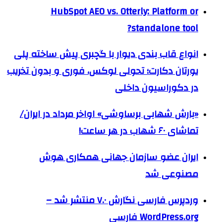
HubSpot AEO vs. Otterly: Platform or
standalone tool?
انواع قاب بندی دیوار با گچبری پیش ساخته پلی
یورتان دکارت؛ تحولی لوکس، فوری و بدون تخریب
در دکوراسیون داخلی
«بارش شهابی برساوشی» اواخر مرداد در ایران/
تماشای ۶۰ شهاب در هر ساعت!
ایران عضو سازمان جهانی همکاری هوش
مصنوعی شد
وردپرس فارسی نگارش ۷.۰ منتشر شد –
WordPress.org فارسی