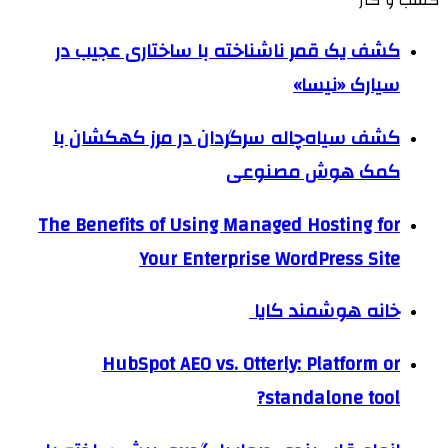
کسب و کار
کشف یک قمر ناشناخته با ساختاری عجیب در
سیارک «نیسا»
کشف سیاه‌چاله سرگردان در مرز کهکشان با
کمک هوش مصنوعی
The Benefits of Using Managed Hosting for
Your Enterprise WordPress Site
خانه هوشمند کایا
HubSpot AEO vs. Otterly: Platform or
standalone tool?