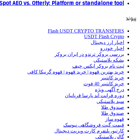
pot AEO vs. Otterly: Platform or standalone tool?
پیوند
Flash USDT CRYPTO TRANSFERS
USDT Flash Crypto
اخبار ارز دیجیتال
اخبار خودرو
بررسی بروکر ترندو در ایران بروکر
بشکه پلاستیکی
ثبت نام بروکر ایکس چیف
خرید بهترین قهوه | خرید قهوه | قهوه گرنیکا کافی
خرید کانتینر
خرید کانتینر 40 فوت
درج آگهی ویژه
دوره فرانت اند پارسا قربانیان
سبد پلاستیکی
صندوق طلا
صندوق طلا
قهوه ساز
قیمت گیت فروشگاهی نیوسک
کارتیو، پلتفرم کارت ویزیت دیجیتال
گالن پلاستیکی