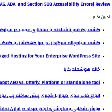
AG, ADA, and Section 508 Accessibility Errors] Review
آحرین اخبار
کشف یک قمر ناشناخته با ساختاری عجیب در سیارک 
کشف سیاه‌چاله سرگردان در مرز کهکشان با کم
ged Hosting for Your Enterprise WordPress Site
خانه هوشمند کایا
pot AEO vs. Otterly: Platform or standalone tool?
انواع قاب بندی دیوار با گچبری پیش ساخته پلی یو
«بارش شهابی برساوشی» اواخر مرداد در ایران/ تماشای ۶۰ شهاب در هر 