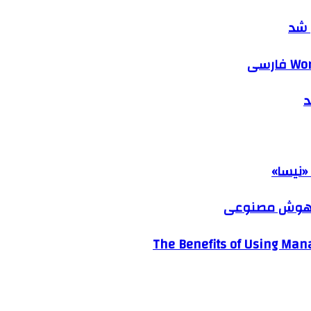
 شد
د
«نیسا»
ک هوش مصنوعی
The Benefits of Using Mana