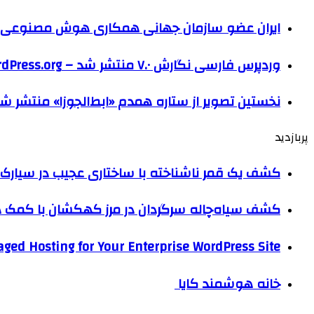
ایران عضو سازمان جهانی همکاری هوش مصنوعی
وردپرس فارسی نگارش ۷.۰ منتشر شد – WordPress.org فارسی
نخستین تصویر از ستاره همدم «ابط‌الجوزا» منتشر ش
پربازدید
کشف یک قمر ناشناخته با ساختاری عجیب در سیارک 
کشف سیاه‌چاله سرگردان در مرز کهکشان با کم
ged Hosting for Your Enterprise WordPress Site
خانه هوشمند کایا