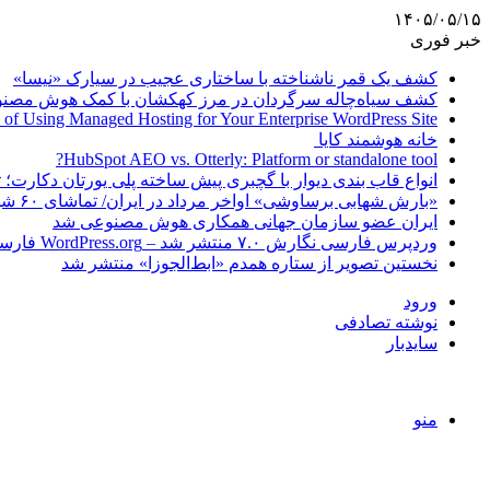
۱۴۰۵/۰۵/۱۵
خبر فوری
کشف یک قمر ناشناخته با ساختاری عجیب در سیارک «نیسا»
کشف سیاه‌چاله سرگردان در مرز کهکشان با کمک هوش مصن
 of Using Managed Hosting for Your Enterprise WordPress Site
خانه هوشمند کایا
HubSpot AEO vs. Otterly: Platform or standalone tool?
انواع قاب بندی دیوار با گچبری پیش ساخته پلی یورتان دکارت
«بارش شهابی برساوشی» اواخر مرداد در ایران/ تماشای ۶۰ شهاب در هر ساعت!
ایران عضو سازمان جهانی همکاری هوش مصنوعی شد
وردپرس فارسی نگارش ۷.۰ منتشر شد – WordPress.org فارسی
نخستین تصویر از ستاره همدم «ابط‌الجوزا» منتشر شد
ورود
نوشته تصادفی
سایدبار
منو