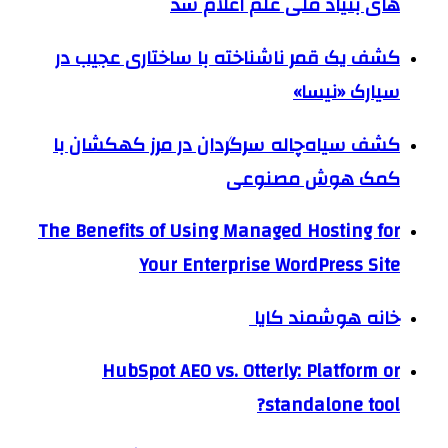
های بنیاد ملی علم اعلام شد
کشف یک قمر ناشناخته با ساختاری عجیب در
سیارک «نیسا»
کشف سیاه‌چاله سرگردان در مرز کهکشان با
کمک هوش مصنوعی
The Benefits of Using Managed Hosting for
Your Enterprise WordPress Site
خانه هوشمند کایا
HubSpot AEO vs. Otterly: Platform or
standalone tool?