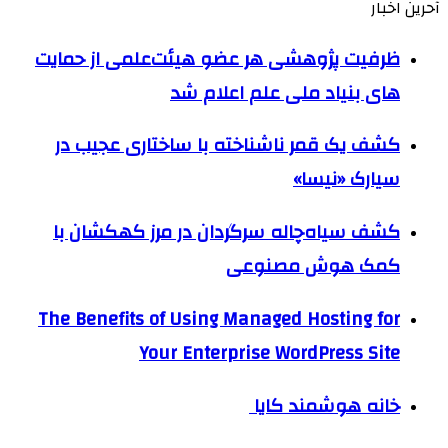
آحرین اخبار
ظرفیت پژوهشی هر عضو هیئت‌علمی از حمایت
های بنیاد ملی علم اعلام شد
کشف یک قمر ناشناخته با ساختاری عجیب در
سیارک «نیسا»
کشف سیاه‌چاله سرگردان در مرز کهکشان با
کمک هوش مصنوعی
The Benefits of Using Managed Hosting for
Your Enterprise WordPress Site
خانه هوشمند کایا