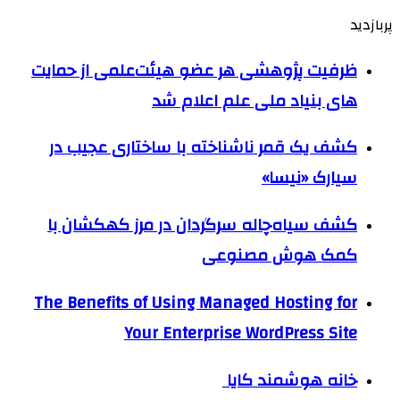
پربازدید
ظرفیت پژوهشی هر عضو هیئت‌علمی از حمایت
های بنیاد ملی علم اعلام شد
کشف یک قمر ناشناخته با ساختاری عجیب در
سیارک «نیسا»
کشف سیاه‌چاله سرگردان در مرز کهکشان با
کمک هوش مصنوعی
The Benefits of Using Managed Hosting for
Your Enterprise WordPress Site
خانه هوشمند کایا