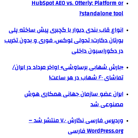
HubSpot AEO vs. Otterly: Platform or
standalone tool?
انواع قاب بندی دیوار با گچبری پیش ساخته پلی
یورتان دکارت؛ تحولی لوکس، فوری و بدون تخریب
در دکوراسیون داخلی
«بارش شهابی برساوشی» اواخر مرداد در ایران/
تماشای ۶۰ شهاب در هر ساعت!
ایران عضو سازمان جهانی همکاری هوش
مصنوعی شد
وردپرس فارسی نگارش ۷.۰ منتشر شد –
WordPress.org فارسی