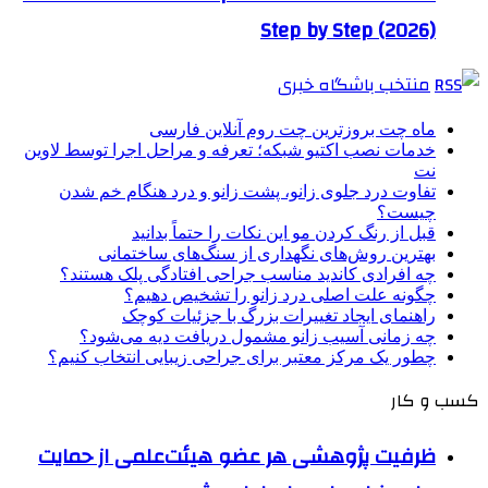
Step by Step (2026)
منتخب باشگاه خبری
ماه چت بروزترین چت روم آنلاین فارسی
خدمات نصب اکتیو شبکه؛ تعرفه و مراحل اجرا توسط لاوین
نت
تفاوت درد جلوی زانو، پشت زانو و درد هنگام خم شدن
چیست؟
قبل از رنگ کردن مو این نکات را حتماً بدانید
بهترین روش‌های نگهداری از سنگ‌های ساختمانی
چه افرادی کاندید مناسب جراحی افتادگی پلک هستند؟
چگونه علت اصلی درد زانو را تشخیص دهیم؟
راهنمای ایجاد تغییرات بزرگ با جزئیات کوچک
چه زمانی آسیب زانو مشمول دریافت دیه می‌شود؟
چطور یک مرکز معتبر برای جراحی زیبایی انتخاب کنیم؟
کسب و کار
ظرفیت پژوهشی هر عضو هیئت‌علمی از حمایت