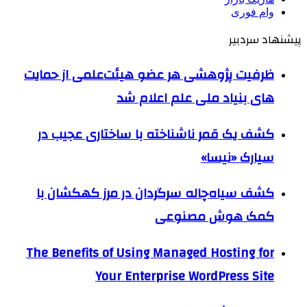
وام فوری
پیشنهاد سردبیر
ظرفیت پژوهشی هر عضو هیئت‌علمی از حمایت
های بنیاد ملی علم اعلام شد
کشف یک قمر ناشناخته با ساختاری عجیب در
سیارک «نیسا»
کشف سیاه‌چاله سرگردان در مرز کهکشان با
کمک هوش مصنوعی
The Benefits of Using Managed Hosting for
Your Enterprise WordPress Site