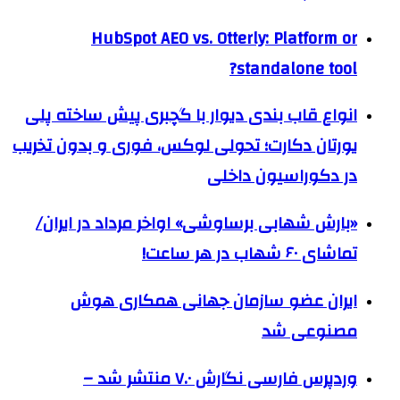
HubSpot AEO vs. Otterly: Platform or
standalone tool?
انواع قاب بندی دیوار با گچبری پیش ساخته پلی
یورتان دکارت؛ تحولی لوکس، فوری و بدون تخریب
در دکوراسیون داخلی
«بارش شهابی برساوشی» اواخر مرداد در ایران/
تماشای ۶۰ شهاب در هر ساعت!
ایران عضو سازمان جهانی همکاری هوش
مصنوعی شد
وردپرس فارسی نگارش ۷.۰ منتشر شد –