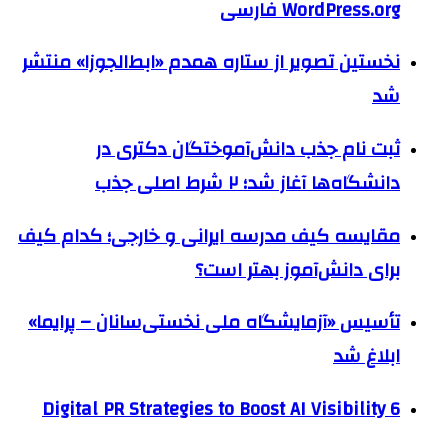
WordPress.org فارسی
نخستین تصویر از ستاره همدم «ابط‌الجوزا» منتشر
شد
ثبت نام جذب دانش‌آموختگان دکتری در
دانشگاه‌ها آغاز شد؛ ۲ شرط اصلی جذب
مقایسه کیف مدرسه ایرانی و خارجی؛ کدام کیف
برای دانش‌آموز بهتر است؟
تأسیس «آزمایشگاه ملی نخستی‌سانان – پرایما»
ابلاغ شد
6 Digital PR Strategies to Boost AI Visibility