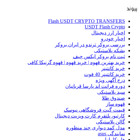
پیوند
Flash USDT CRYPTO TRANSFERS
USDT Flash Crypto
اخبار ارز دیجیتال
اخبار خودرو
بررسی بروکر ترندو در ایران بروکر
بشکه پلاستیکی
ثبت نام بروکر ایکس چیف
خرید بهترین قهوه | خرید قهوه | قهوه گرنیکا کافی
خرید کانتینر
خرید کانتینر 40 فوت
درج آگهی ویژه
دوره فرانت اند پارسا قربانیان
سبد پلاستیکی
صندوق طلا
قهوه ساز
قیمت گیت فروشگاهی نیوسک
کارتیو، پلتفرم کارت ویزیت دیجیتال
گالن پلاستیکی
مدل کمد دیواری چند منظوره
نمایندگی asus
هاریکا بازار