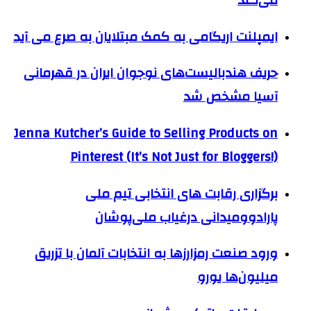
ایمپلنت اریگامی به کمک مبتلایان به صرع می آید
حریف هندبالیست‌های نوجوان ایران در قهرمانی
آسیا مشخص شد
Jenna Kutcher’s Guide to Selling Products on
Pinterest (It’s Not Just for Bloggers!)
برگزاری رقابت های انتخابی تیم ملی
پارادوومیدانی درغیاب ملی‌پوشان
ورود صنعت رمزارزها به انتخابات آلمان با تزریق
میلیون‌ها یورو