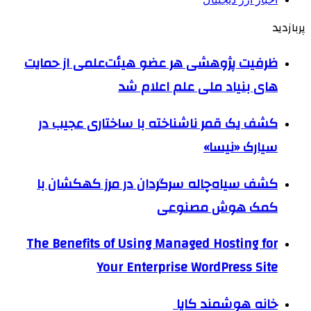
پربازدید
ظرفیت پژوهشی هر عضو هیئت‌علمی از حمایت
های بنیاد ملی علم اعلام شد
کشف یک قمر ناشناخته با ساختاری عجیب در
سیارک «نیسا»
کشف سیاه‌چاله سرگردان در مرز کهکشان با
کمک هوش مصنوعی
The Benefits of Using Managed Hosting for
Your Enterprise WordPress Site
خانه هوشمند کایا