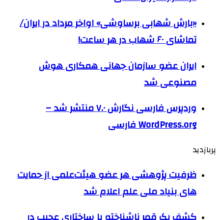
«بارش شهابی برساوشی» اواخر مرداد در ایران/
تماشای ۶۰ شهاب در هر ساعت!
ایران عضو سازمان جهانی همکاری هوش
مصنوعی شد
وردپرس فارسی نگارش ۷.۰ منتشر شد –
WordPress.org فارسی
پربازدید
ظرفیت پژوهشی هر عضو هیئت‌علمی از حمایت
های بنیاد ملی علم اعلام شد
کشف یک قمر ناشناخته با ساختاری عجیب در