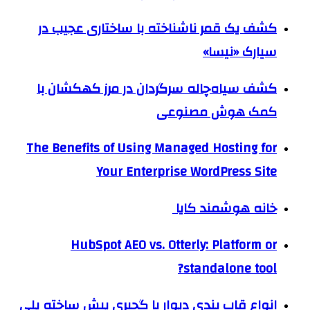
کشف یک قمر ناشناخته با ساختاری عجیب در
سیارک «نیسا»
کشف سیاه‌چاله سرگردان در مرز کهکشان با
کمک هوش مصنوعی
The Benefits of Using Managed Hosting for
Your Enterprise WordPress Site
خانه هوشمند کایا
HubSpot AEO vs. Otterly: Platform or
standalone tool?
انواع قاب بندی دیوار با گچبری پیش ساخته پلی