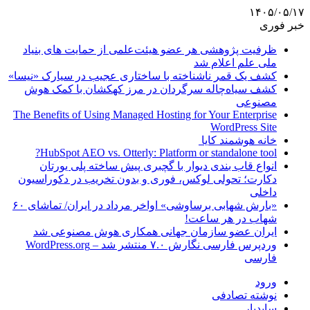
۱۴۰۵/۰۵/۱۷
خبر فوری
ظرفیت پژوهشی هر عضو هیئت‌علمی از حمایت های بنیاد
ملی علم اعلام شد
کشف یک قمر ناشناخته با ساختاری عجیب در سیارک «نیسا»
کشف سیاه‌چاله سرگردان در مرز کهکشان با کمک هوش
مصنوعی
The Benefits of Using Managed Hosting for Your Enterprise
WordPress Site
خانه هوشمند کایا
HubSpot AEO vs. Otterly: Platform or standalone tool?
انواع قاب بندی دیوار با گچبری پیش ساخته پلی یورتان
دکارت؛ تحولی لوکس، فوری و بدون تخریب در دکوراسیون
داخلی
«بارش شهابی برساوشی» اواخر مرداد در ایران/ تماشای ۶۰
شهاب در هر ساعت!
ایران عضو سازمان جهانی همکاری هوش مصنوعی شد
وردپرس فارسی نگارش ۷.۰ منتشر شد – WordPress.org
فارسی
ورود
نوشته تصادفی
سایدبار