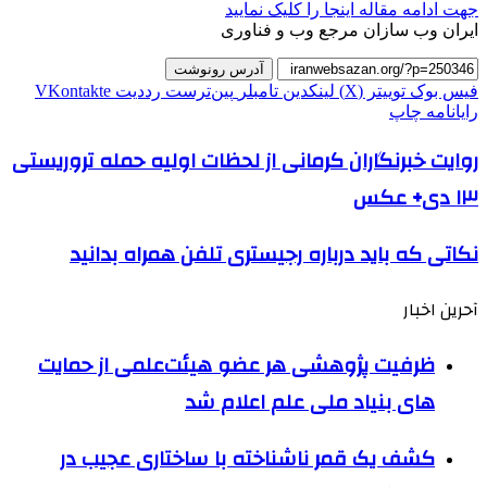
جهت ادامه مقاله اینجا را کلیک نمایید
ایران وب سازان مرجع وب و فناوری
آدرس رونوشت
فیس بوک
توییتر (X)
لینکدین
‫تامبلر
‫پین‌ترست
‫رددیت
‫VKontakte
رایانامه
چاپ
روایت خبرنگاران کرمانی از لحظات اولیه حمله تروریستی
۱۳ دی+ عکس
نکاتی که باید درباره رجیستری تلفن همراه بدانید
آحرین اخبار
ظرفیت پژوهشی هر عضو هیئت‌علمی از حمایت
های بنیاد ملی علم اعلام شد
کشف یک قمر ناشناخته با ساختاری عجیب در