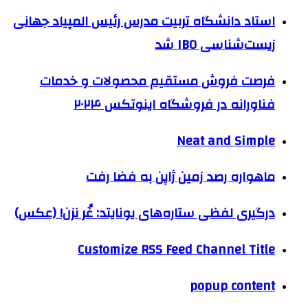
استاد دانشگاه تربیت مدرس رئیس المپیاد جهانی
زیست‌شناسی IBO شد
فرصت فروش مستقیم محصولات و خدمات
فناورانه در فروشگاه اینوتکس ۲۰۲۴
Neat and Simple
ماهواره رصد زمین ژاپن به فضا رفت
درگیری لفظی ستاره‌های یونایتد: غُر نزن! (عکس)
Customize RSS Feed Channel Title
popup content