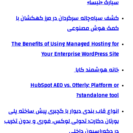
سیارک «نیسا»
کشف سیاه‌چاله سرگردان در مرز کهکشان با
کمک هوش مصنوعی
The Benefits of Using Managed Hosting for
Your Enterprise WordPress Site
خانه هوشمند کایا
HubSpot AEO vs. Otterly: Platform or
standalone tool?
انواع قاب بندی دیوار با گچبری پیش ساخته پلی
یورتان دکارت؛ تحولی لوکس، فوری و بدون تخریب
در دکوراسیون داخلی