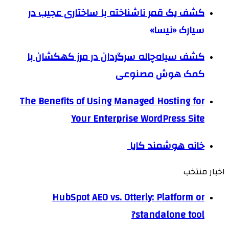
کشف یک قمر ناشناخته با ساختاری عجیب در
سیارک «نیسا»
کشف سیاه‌چاله سرگردان در مرز کهکشان با
کمک هوش مصنوعی
The Benefits of Using Managed Hosting for
Your Enterprise WordPress Site
خانه هوشمند کایا
اخبار منتخب
HubSpot AEO vs. Otterly: Platform or
standalone tool?