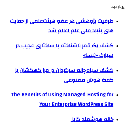
پربازدید
ظرفیت پژوهشی هر عضو هیئت‌علمی از حمایت
های بنیاد ملی علم اعلام شد
کشف یک قمر ناشناخته با ساختاری عجیب در
سیارک «نیسا»
کشف سیاه‌چاله سرگردان در مرز کهکشان با
کمک هوش مصنوعی
The Benefits of Using Managed Hosting for
Your Enterprise WordPress Site
خانه هوشمند کایا