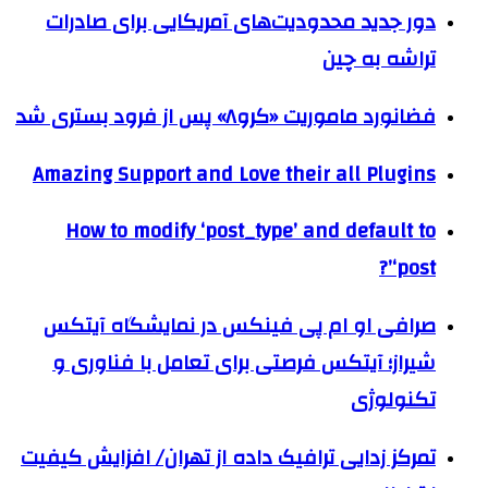
دور جدید محدودیت‌های آمریکایی برای صادرات
تراشه به چین
فضانورد ماموریت «کرو۸» پس از فرود بستری شد
Amazing Support and Love their all Plugins
How to modify ‘post_type’ and default to
‘post’?
صرافی او ام پی فینکس در نمایشگاه آیتکس
شیراز؛ آیتکس فرصتی برای تعامل با فناوری و
تکنولوژی
تمرکز زدایی ترافیک داده از تهران/ افزایش کیفیت