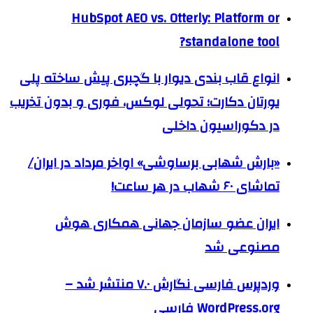
HubSpot AEO vs. Otterly: Platform or
standalone tool?
انواع قاب بندی دیوار با گچبری پیش ساخته پلی
یورتان دکارت؛ تحولی لوکس، فوری و بدون تخریب
در دکوراسیون داخلی
«بارش شهابی برساوشی» اواخر مرداد در ایران/
تماشای ۶۰ شهاب در هر ساعت!
ایران عضو سازمان جهانی همکاری هوش
مصنوعی شد
وردپرس فارسی نگارش ۷.۰ منتشر شد –
WordPress.org فارسی