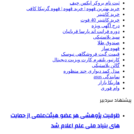
ثبت نام بروکر ایکس چیف
خرید بهترین قهوه | خرید قهوه | قهوه گرنیکا کافی
خرید کانتینر
خرید کانتینر 40 فوت
درج آگهی ویژه
دوره فرانت اند پارسا قربانیان
سبد پلاستیکی
صندوق طلا
قهوه ساز
قیمت گیت فروشگاهی نیوسک
کارتیو، پلتفرم کارت ویزیت دیجیتال
گالن پلاستیکی
مدل کمد دیواری چند منظوره
نمایندگی asus
هاریکا بازار
وام فوری
پیشنهاد سردبیر
ظرفیت پژوهشی هر عضو هیئت‌علمی از حمایت
های بنیاد ملی علم اعلام شد