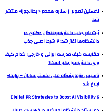
نخستین تصویر از ستاره همدم «ابط‌الجوزا» منتشر
شد
ثبت نام جذب دانش‌آموختگان دکتری در
دانشگاه‌ها آغاز شد؛ ۲ شرط اصلی جذب
مقایسه کیف مدرسه ایرانی و خارجی؛ کدام کیف
برای دانش‌آموز بهتر است؟
تأسیس «آزمایشگاه ملی نخستی‌سانان – پرایما»
ابلاغ شد
6 Digital PR Strategies to Boost AI Visibility
دو استاد دانشگاه امیرکبیر در فهرست دبیران