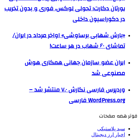
یورتان دکارت؛ تحولی لوکس، فوری و بدون تخریب
در دکوراسیون داخلی
«بارش شهابی برساوشی» اواخر مرداد در ایران/
تماشای ۶۰ شهاب در هر ساعت!
ایران عضو سازمان جهانی همکاری هوش
مصنوعی شد
وردپرس فارسی نگارش ۷.۰ منتشر شد –
WordPress.org فارسی
فوتر همه صفحات
سبد پلاستیکی
اخبار ارز دیجیتال