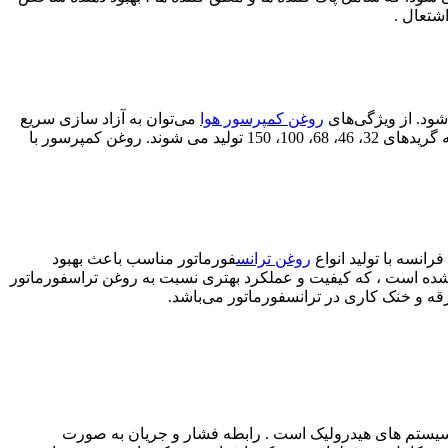
شتعال .
روغن کمپرسور هوا
می‌توان به آزاد سازی سریع
هوا بدون ایجاد کف در نام برد . که به این دلیل نیاز به افزودنی های ضد کف در این روغن حائز اهمیت می باشد. روغن کمپرسور در ویسکوزیته گریدهای 32، 46، 68، 100، 150 تولید می شوند. روغن کمپرسور با
انسه با تولید انواع
روغن ترانس
فورماتور مناسب باعث بهبود
لید شده است ، که کیفیت و عملکرد بهتری نسبت به روغن تراسفورماتور
قه و خنک ‌کاری در ترانسفورماتور می‌باشد.
ی سیستم های هیدرولیک است . رابطه فشار و جریان به صورت