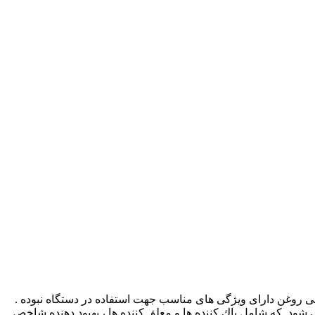
دنی روغن دارای ویژگی های مناسب جهت استفاده در دستگاه نبوده .
 شود. که شامل پاك كننده ها و معلق كننده ها ، بهبود دهنده شاخص