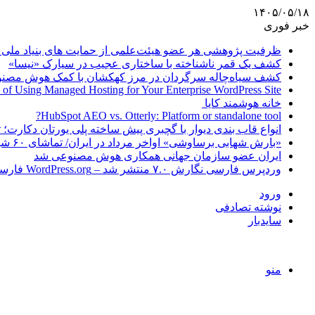
۱۴۰۵/۰۵/۱۸
خبر فوری
ظرفیت پژوهشی هر عضو هیئت‌علمی از حمایت های بنیاد ملی 
کشف یک قمر ناشناخته با ساختاری عجیب در سیارک «نیسا»
کشف سیاه‌چاله سرگردان در مرز کهکشان با کمک هوش مصن
 of Using Managed Hosting for Your Enterprise WordPress Site
خانه هوشمند کایا
HubSpot AEO vs. Otterly: Platform or standalone tool?
انواع قاب بندی دیوار با گچبری پیش ساخته پلی یورتان دکارت
«بارش شهابی برساوشی» اواخر مرداد در ایران/ تماشای ۶۰ شهاب در هر ساعت!
ایران عضو سازمان جهانی همکاری هوش مصنوعی شد
وردپرس فارسی نگارش ۷.۰ منتشر شد – WordPress.org فارسی
ورود
نوشته تصادفی
سایدبار
منو