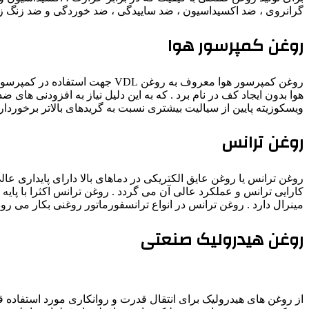
گرانروی ، ضد اكسيداسيون ، ضد ساییدگی ، ضد خوردگی و ضد زنگ زدگی 
روغن کمپرسور هوا
روغن کمپرسور هوا معروف به روغن VDL جهت استفاده در کمپرسور هوای پیستونی و انواع کمپرسور مارپیچی ، اسکرو و تیغهای تولید می‌شود. از ویژگی‌های
ویسکوزیته پایین از سیالیت بیشتری نسبت به گریدهای بالاتر برخوردارن
روغن ترانس
روغن ترانس یا روغن عایق الکتریکی در دماهای بالا دارای پایداری عا
کارایی ترانس و عملکرد عالی آن می گردد . روغن ترانس اکثرا با پایه
مینرال دارد . روغن ترانس در انواع ترانسفورماتور روغنی بکار می رو
روغن هیدرولیک صنعتی
از روغن های هیدرولیک برای انتقال قدرت و روانکاری مورد استفاده