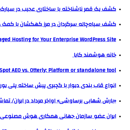
کشف یک قمر ناشناخته با ساختاری عجیب در سیارک 
کشف سیاه‌چاله سرگردان در مرز کهکشان با کم
ged Hosting for Your Enterprise WordPress Site
خانه هوشمند کایا
pot AEO vs. Otterly: Platform or standalone tool?
انواع قاب بندی دیوار با گچبری پیش ساخته پلی یو
«بارش شهابی برساوشی» اواخر مرداد در ایران/ تماشای ۶۰ شهاب در هر 
ایران عضو سازمان جهانی همکاری هوش مصنوعی