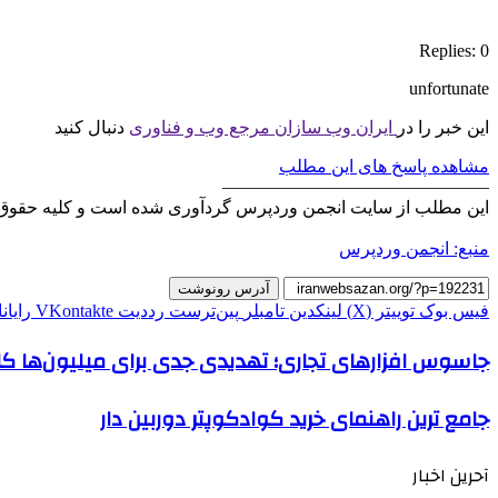
Replies: 0
unfortunate
این خبر را در
ایران وب سازان مرجع وب و فناوری
دنبال کنید
مشاهده پاسخ های این مطلب
———————————————
این مطلب از سایت انجمن وردپرس گردآوری شده است و کلیه حقوق 
منبع: انجمن وردپرس
آدرس رونوشت
فیس بوک
توییتر (X)
لینکدین
‫تامبلر
‫پین‌ترست
‫رددیت
‫VKontakte
رایان
جاسوس افزارهای تجاری؛ تهدیدی جدی برای میلیون‌ها کار
جامع ترین راهنمای خرید کوادکوپتر دوربین دار
آحرین اخبار