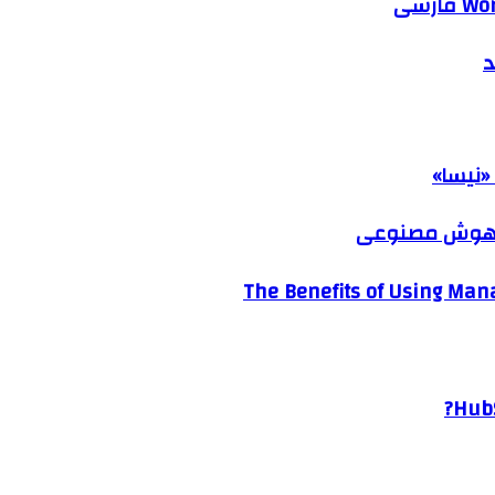
د
«نیسا»
ک هوش مصنوعی
The Benefits of Using Mana
HubS