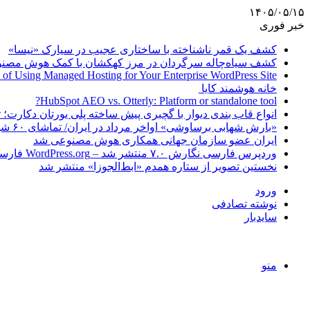
۱۴۰۵/۰۵/۱۵
خبر فوری
کشف یک قمر ناشناخته با ساختاری عجیب در سیارک «نیسا»
کشف سیاه‌چاله سرگردان در مرز کهکشان با کمک هوش مصن
 of Using Managed Hosting for Your Enterprise WordPress Site
خانه هوشمند کایا
HubSpot AEO vs. Otterly: Platform or standalone tool?
انواع قاب بندی دیوار با گچبری پیش ساخته پلی یورتان دکارت
«بارش شهابی برساوشی» اواخر مرداد در ایران/ تماشای ۶۰ شهاب در هر ساعت!
ایران عضو سازمان جهانی همکاری هوش مصنوعی شد
وردپرس فارسی نگارش ۷.۰ منتشر شد – WordPress.org فارسی
نخستین تصویر از ستاره همدم «ابط‌الجوزا» منتشر شد
ورود
نوشته تصادفی
سایدبار
منو