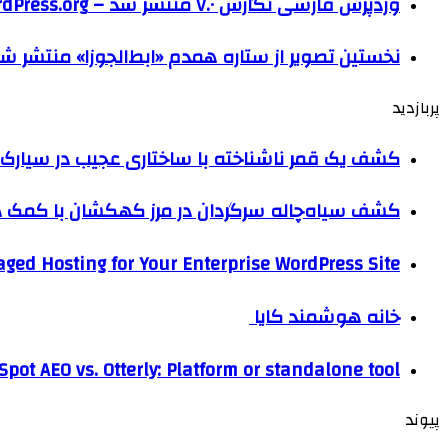
وردپرس فارسی نگارش ۷.۰ منتشر شد – WordPress.org فارسی
نخستین تصویر از ستاره همدم «ابط‌الجوزا» منتشر ش
پربازدید
کشف یک قمر ناشناخته با ساختاری عجیب در سیارک 
کشف سیاه‌چاله سرگردان در مرز کهکشان با کم
ged Hosting for Your Enterprise WordPress Site
خانه هوشمند کایا
pot AEO vs. Otterly: Platform or standalone tool?
پیوند