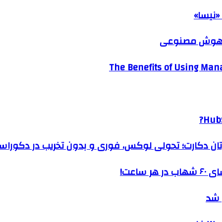
«نیسا»
ک هوش مصنوعی
The Benefits of Using Mana
HubS
رتان دکارت؛ تحولی لوکس، فوری و بدون تخریب در دکوراس
ساعت!
 شد