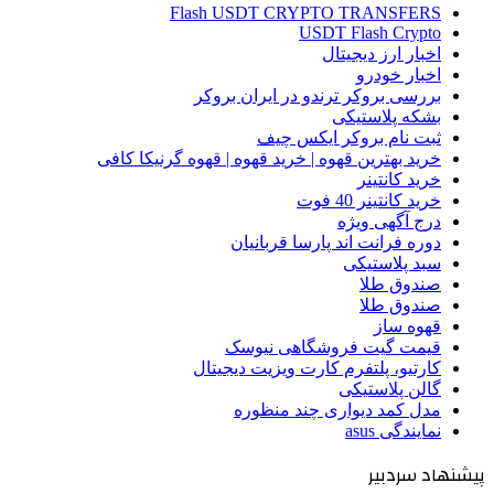
Flash USDT CRYPTO TRANSFERS
USDT Flash Crypto
اخبار ارز دیجیتال
اخبار خودرو
بررسی بروکر ترندو در ایران بروکر
بشکه پلاستیکی
ثبت نام بروکر ایکس چیف
خرید بهترین قهوه | خرید قهوه | قهوه گرنیکا کافی
خرید کانتینر
خرید کانتینر 40 فوت
درج آگهی ویژه
دوره فرانت اند پارسا قربانیان
سبد پلاستیکی
صندوق طلا
صندوق طلا
قهوه ساز
قیمت گیت فروشگاهی نیوسک
کارتیو، پلتفرم کارت ویزیت دیجیتال
گالن پلاستیکی
مدل کمد دیواری چند منظوره
نمایندگی asus
پیشنهاد سردبیر