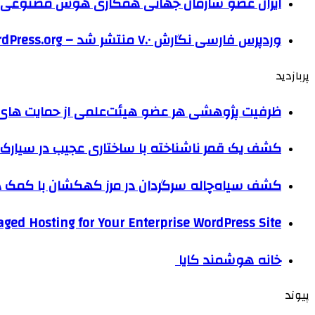
ایران عضو سازمان جهانی همکاری هوش مصنوعی
وردپرس فارسی نگارش ۷.۰ منتشر شد – WordPress.org فارسی
پربازدید
ظرفیت پژوهشی هر عضو هیئت‌علمی از حمایت های ب
کشف یک قمر ناشناخته با ساختاری عجیب در سیارک 
کشف سیاه‌چاله سرگردان در مرز کهکشان با کم
ged Hosting for Your Enterprise WordPress Site
خانه هوشمند کایا
پیوند