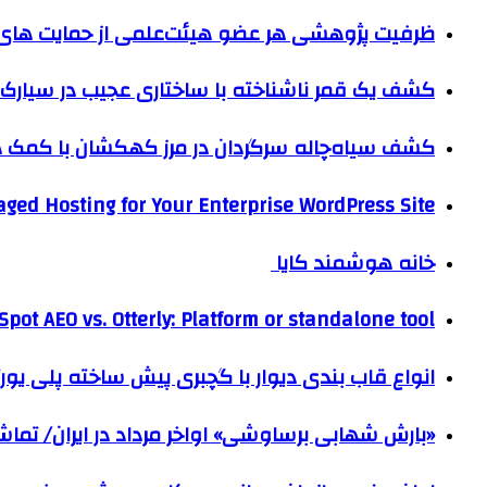
ظرفیت پژوهشی هر عضو هیئت‌علمی از حمایت های ب
کشف یک قمر ناشناخته با ساختاری عجیب در سیارک 
کشف سیاه‌چاله سرگردان در مرز کهکشان با کم
ged Hosting for Your Enterprise WordPress Site
خانه هوشمند کایا
pot AEO vs. Otterly: Platform or standalone tool?
انواع قاب بندی دیوار با گچبری پیش ساخته پلی یو
«بارش شهابی برساوشی» اواخر مرداد در ایران/ تماشای ۶۰ شهاب در هر 