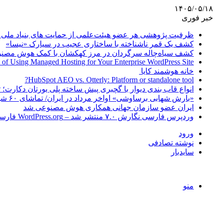
۱۴۰۵/۰۵/۱۸
خبر فوری
ظرفیت پژوهشی هر عضو هیئت‌علمی از حمایت های بنیاد ملی 
کشف یک قمر ناشناخته با ساختاری عجیب در سیارک «نیسا»
کشف سیاه‌چاله سرگردان در مرز کهکشان با کمک هوش مصن
 of Using Managed Hosting for Your Enterprise WordPress Site
خانه هوشمند کایا
HubSpot AEO vs. Otterly: Platform or standalone tool?
انواع قاب بندی دیوار با گچبری پیش ساخته پلی یورتان دکارت
«بارش شهابی برساوشی» اواخر مرداد در ایران/ تماشای ۶۰ شهاب در هر ساعت!
ایران عضو سازمان جهانی همکاری هوش مصنوعی شد
وردپرس فارسی نگارش ۷.۰ منتشر شد – WordPress.org فارسی
ورود
نوشته تصادفی
سایدبار
منو