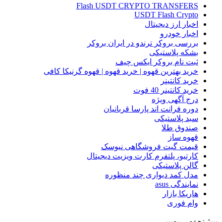
Flash USDT CRYPTO TRANSFERS
USDT Flash Crypto
اخبار ارز دیجیتال
اخبار خودرو
بررسی بروکر ترندو در ایران بروکر
بشکه پلاستیکی
ثبت نام بروکر ایکس چیف
خرید بهترین قهوه | خرید قهوه | قهوه گرنیکا کافی
خرید کانتینر
خرید کانتینر 40 فوت
درج آگهی ویژه
دوره فرانت اند پارسا قربانیان
سبد پلاستیکی
صندوق طلا
قهوه ساز
قیمت گیت فروشگاهی نیوسک
کارتیو، پلتفرم کارت ویزیت دیجیتال
گالن پلاستیکی
مدل کمد دیواری چند منظوره
نمایندگی asus
هاریکا بازار
وام فوری