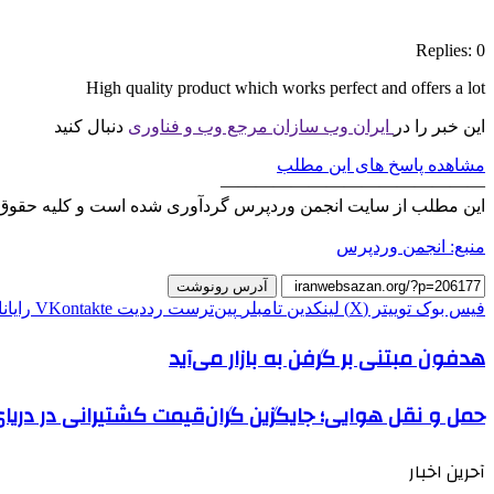
Replies: 0
High quality product which works perfect and offers a lot
این خبر را در
ایران وب سازان مرجع وب و فناوری
دنبال کنید
مشاهده پاسخ های این مطلب
———————————————
این مطلب از سایت انجمن وردپرس گردآوری شده است و کلیه حقوق 
منبع: انجمن وردپرس
آدرس رونوشت
فیس بوک
توییتر (X)
لینکدین
‫تامبلر
‫پین‌ترست
‫رددیت
‫VKontakte
رایان
هدفون مبتنی بر گرفن به بازار می‌آید
حمل و نقل هوایی؛ جایگزین گران‌قیمت کشتیرانی در دریا
آحرین اخبار