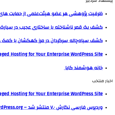
پیشنهاد سردبیر
ظرفیت پژوهشی هر عضو هیئت‌علمی از حمایت های ب
کشف یک قمر ناشناخته با ساختاری عجیب در سیارک 
کشف سیاه‌چاله سرگردان در مرز کهکشان با کم
ged Hosting for Your Enterprise WordPress Site
خانه هوشمند کایا
اخبار منتخب
ged Hosting for Your Enterprise WordPress Site
وردپرس فارسی نگارش ۷.۰ منتشر شد – WordPress.org فارسی