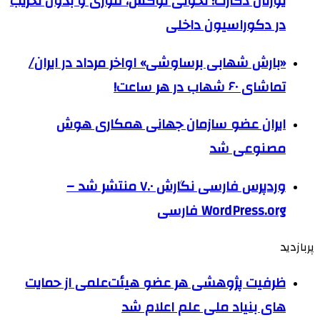
یورتان دکارت؛ تحولی لوکس، فوری و بدون تخریب
در دکوراسیون داخلی
«بارش شهابی برساوشی» اواخر مرداد در ایران/
تماشای ۶۰ شهاب در هر ساعت!
ایران عضو سازمان جهانی همکاری هوش
مصنوعی شد
وردپرس فارسی نگارش ۷.۰ منتشر شد –
WordPress.org فارسی
پربازدید
ظرفیت پژوهشی هر عضو هیئت‌علمی از حمایت
های بنیاد ملی علم اعلام شد