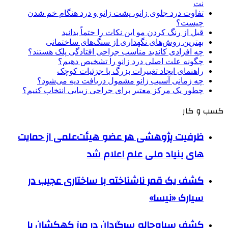
نت
تفاوت درد جلوی زانو، پشت زانو و درد هنگام خم شدن
چیست؟
قبل از رنگ کردن مو این نکات را حتماً بدانید
بهترین روش‌های نگهداری از سنگ‌های ساختمانی
چه افرادی کاندید مناسب جراحی افتادگی پلک هستند؟
چگونه علت اصلی درد زانو را تشخیص دهیم؟
راهنمای ایجاد تغییرات بزرگ با جزئیات کوچک
چه زمانی آسیب زانو مشمول دریافت دیه می‌شود؟
چطور یک مرکز معتبر برای جراحی زیبایی انتخاب کنیم؟
کسب و کار
ظرفیت پژوهشی هر عضو هیئت‌علمی از حمایت
های بنیاد ملی علم اعلام شد
کشف یک قمر ناشناخته با ساختاری عجیب در
سیارک «نیسا»
کشف سیاه‌چاله سرگردان در مرز کهکشان با