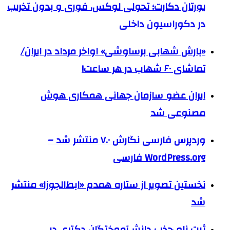
یورتان دکارت؛ تحولی لوکس، فوری و بدون تخریب
در دکوراسیون داخلی
«بارش شهابی برساوشی» اواخر مرداد در ایران/
تماشای ۶۰ شهاب در هر ساعت!
ایران عضو سازمان جهانی همکاری هوش
مصنوعی شد
وردپرس فارسی نگارش ۷.۰ منتشر شد –
WordPress.org فارسی
نخستین تصویر از ستاره همدم «ابط‌الجوزا» منتشر
شد
ثبت نام جذب دانش‌آموختگان دکتری در