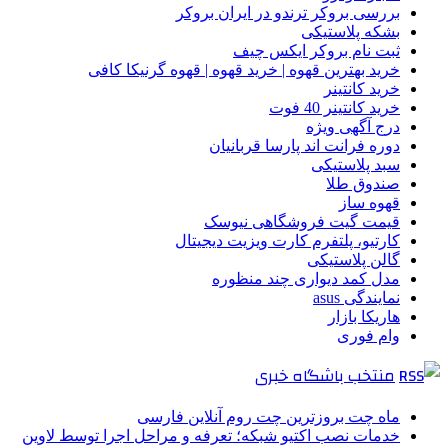
بررسی بروکر ترندو در ایران بروکر
بشکه پلاستیکی
ثبت نام بروکر ایکس چیف
خرید بهترین قهوه | خرید قهوه | قهوه گرنیکا کافی
خرید کانتینر
خرید کانتینر 40 فوت
درج آگهی ویژه
دوره فرانت اند پارسا قربانیان
سبد پلاستیکی
صندوق طلا
قهوه ساز
قیمت گیت فروشگاهی نیوسک
کارتیو، پلتفرم کارت ویزیت دیجیتال
گالن پلاستیکی
مدل کمد دیواری چند منظوره
نمایندگی asus
هاریکا بازار
وام فوری
منتخب باشگاه خبری
ماه چت بروزترین چت روم آنلاین فارسی
خدمات نصب اکتیو شبکه؛ تعرفه و مراحل اجرا توسط لاوین