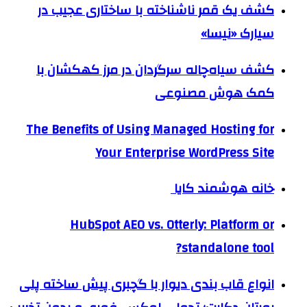
کشف یک قمر ناشناخته با ساختاری عجیب در
سیارک «نیسا»
کشف سیاه‌چاله سرگردان در مرز کهکشان با
کمک هوش مصنوعی
The Benefits of Using Managed Hosting for
Your Enterprise WordPress Site
خانه هوشمند کایا
HubSpot AEO vs. Otterly: Platform or
standalone tool?
انواع قاب بندی دیوار با گچبری پیش ساخته پلی