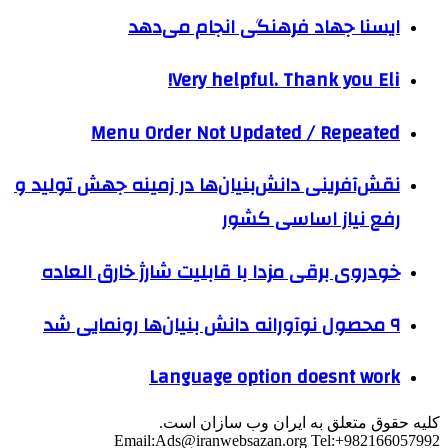
ایسنا جهاد فرهنگی انجام می‌دهد
Very helpful. Thank you Eli!
Menu Order Not Updated / Repeated
نقش‌آفرینی دانش‌بنیان‌ها در زمینه جهش تولید و
رفع نیاز اساسی کشور
خودروی برقی مزدا با قابلیت شارژ خارق العاده
۹ محصول نوآورانه دانش بنیان‌ها رونمایی شد
Language option doesnt work
کلیه حقوق متعلق به ایران وب سازان است.
Email:
Ads@iranwebsazan.org
Tel:+982166057992