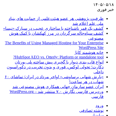
۱۴۰۵/۰۵/۱۸
خبر فوری
ظرفیت پژوهشی هر عضو هیئت‌علمی از حمایت های بنیاد
ملی علم اعلام شد
کشف یک قمر ناشناخته با ساختاری عجیب در سیارک «نیسا»
کشف سیاه‌چاله سرگردان در مرز کهکشان با کمک هوش
مصنوعی
The Benefits of Using Managed Hosting for Your Enterprise
WordPress Site
خانه هوشمند کایا
HubSpot AEO vs. Otterly: Platform or standalone tool?
انواع قاب بندی دیوار با گچبری پیش ساخته پلی یورتان
دکارت؛ تحولی لوکس، فوری و بدون تخریب در دکوراسیون
داخلی
«بارش شهابی برساوشی» اواخر مرداد در ایران/ تماشای ۶۰
شهاب در هر ساعت!
ایران عضو سازمان جهانی همکاری هوش مصنوعی شد
وردپرس فارسی نگارش ۷.۰ منتشر شد – WordPress.org
فارسی
ورود
نوشته تصادفی
سایدبار