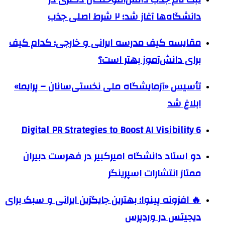
دانشگاه‌ها آغاز شد؛ ۲ شرط اصلی جذب
مقایسه کیف مدرسه ایرانی و خارجی؛ کدام کیف
برای دانش‌آموز بهتر است؟
تأسیس «آزمایشگاه ملی نخستی‌سانان – پرایما»
ابلاغ شد
6 Digital PR Strategies to Boost AI Visibility
دو استاد دانشگاه امیرکبیر در فهرست دبیران
ممتاز انتشارات اسپرینگر
🔥 افزونه پینوا؛ بهترین جایگزین ایرانی و سبک برای
دیجیتس در وردپرس