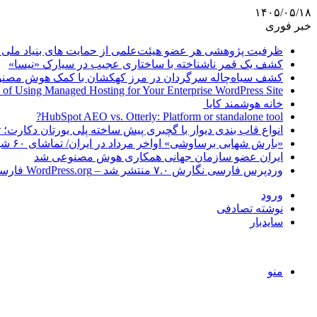
۱۴۰۵/۰۵/۱۸
خبر فوری
ظرفیت پژوهشی هر عضو هیئت‌علمی از حمایت های بنیاد ملی 
کشف یک قمر ناشناخته با ساختاری عجیب در سیارک «نیسا»
کشف سیاه‌چاله سرگردان در مرز کهکشان با کمک هوش مصن
 of Using Managed Hosting for Your Enterprise WordPress Site
خانه هوشمند کایا
HubSpot AEO vs. Otterly: Platform or standalone tool?
انواع قاب بندی دیوار با گچبری پیش ساخته پلی یورتان دکارت
«بارش شهابی برساوشی» اواخر مرداد در ایران/ تماشای ۶۰ شهاب در هر ساعت!
ایران عضو سازمان جهانی همکاری هوش مصنوعی شد
وردپرس فارسی نگارش ۷.۰ منتشر شد – WordPress.org فارسی
ورود
نوشته تصادفی
سایدبار
منو