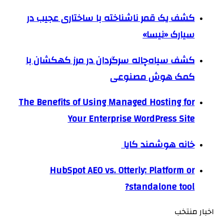
کشف یک قمر ناشناخته با ساختاری عجیب در
سیارک «نیسا»
کشف سیاه‌چاله سرگردان در مرز کهکشان با
کمک هوش مصنوعی
The Benefits of Using Managed Hosting for
Your Enterprise WordPress Site
خانه هوشمند کایا
HubSpot AEO vs. Otterly: Platform or
standalone tool?
اخبار منتخب