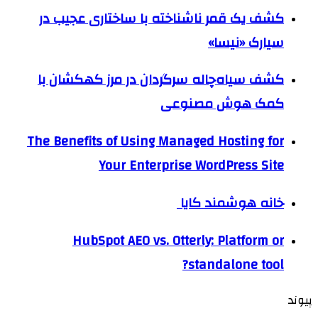
کشف یک قمر ناشناخته با ساختاری عجیب در
سیارک «نیسا»
کشف سیاه‌چاله سرگردان در مرز کهکشان با
کمک هوش مصنوعی
The Benefits of Using Managed Hosting for
Your Enterprise WordPress Site
خانه هوشمند کایا
HubSpot AEO vs. Otterly: Platform or
standalone tool?
پیوند