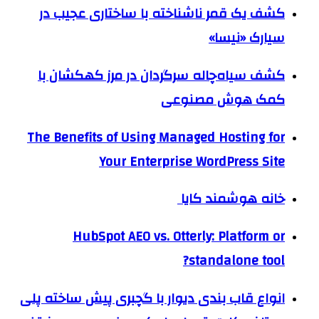
کشف یک قمر ناشناخته با ساختاری عجیب در
سیارک «نیسا»
کشف سیاه‌چاله سرگردان در مرز کهکشان با
کمک هوش مصنوعی
The Benefits of Using Managed Hosting for
Your Enterprise WordPress Site
خانه هوشمند کایا
HubSpot AEO vs. Otterly: Platform or
standalone tool?
انواع قاب بندی دیوار با گچبری پیش ساخته پلی