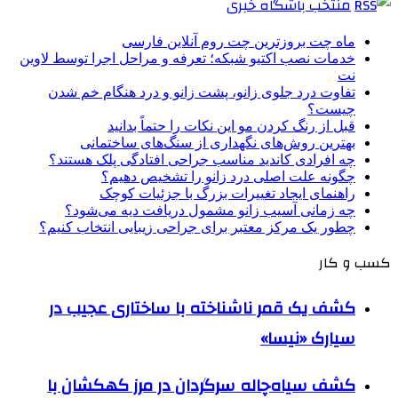
منتخب باشگاه خبری
ماه چت بروزترین چت روم آنلاین فارسی
خدمات نصب اکتیو شبکه؛ تعرفه و مراحل اجرا توسط لاوین
نت
تفاوت درد جلوی زانو، پشت زانو و درد هنگام خم شدن
چیست؟
قبل از رنگ کردن مو این نکات را حتماً بدانید
بهترین روش‌های نگهداری از سنگ‌های ساختمانی
چه افرادی کاندید مناسب جراحی افتادگی پلک هستند؟
چگونه علت اصلی درد زانو را تشخیص دهیم؟
راهنمای ایجاد تغییرات بزرگ با جزئیات کوچک
چه زمانی آسیب زانو مشمول دریافت دیه می‌شود؟
چطور یک مرکز معتبر برای جراحی زیبایی انتخاب کنیم؟
کسب و کار
کشف یک قمر ناشناخته با ساختاری عجیب در
سیارک «نیسا»
کشف سیاه‌چاله سرگردان در مرز کهکشان با