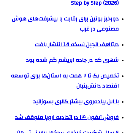
Step by Step (2026)
دورخیز پوتین برای رقابت با پیشرفت‌های هوش
مصنوعی در غرب
دیتالایف انجین نسخه 14 انتشار یافت
شهری که در جاده ابریشم گم شده بود
تخصیص یک تا ۲ همت به استان‌ها برای توسعه
اقتصاد دانش‌بنیان
با این پیاده‌روی بیشتر کالری بسوزانید
فروش آیفون ۱۴ در اتحادیه اروپا متوقف شد
5 سال شکست ناپذیری سرخ‌ها برابر تی‌تی‌ها/