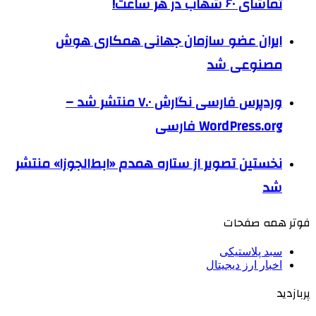
تماشای ۶۰ شهاب در هر ساعت!
ایران عضو سازمان جهانی همکاری هوش
مصنوعی شد
وردپرس فارسی نگارش ۷.۰ منتشر شد –
WordPress.org فارسی
نخستین تصویر از ستاره همدم «ابط‌الجوزا» منتشر
شد
فوتر همه صفحات
سبد پلاستیکی
اخبار ارز دیجیتال
پربازدید