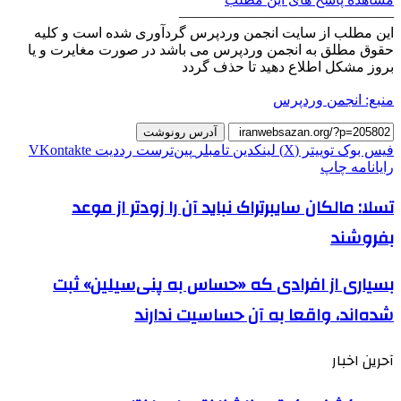
———————————————
این مطلب از سایت انجمن وردپرس گردآوری شده است و کلیه
حقوق مطلق به انجمن وردپرس می باشد در صورت مغایرت و یا
بروز مشکل اطلاع دهید تا حذف گردد
منبع: انجمن وردپرس
آدرس رونوشت
فیس بوک
توییتر (X)
لینکدین
‫تامبلر
‫پین‌ترست
‫رددیت
‫VKontakte
رایانامه
چاپ
تسلا: مالکان سایبرتراک نباید آن را زودتر از موعد
بفروشند
بسیاری از افرادی که «حساس به پنی‌سیلین» ثبت
شده‌اند، واقعا به آن حساسیت ندارند
آحرین اخبار