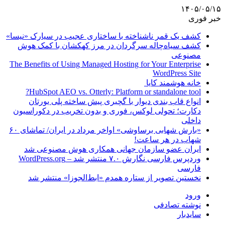
۱۴۰۵/۰۵/۱۵
خبر فوری
کشف یک قمر ناشناخته با ساختاری عجیب در سیارک «نیسا»
کشف سیاه‌چاله سرگردان در مرز کهکشان با کمک هوش
مصنوعی
The Benefits of Using Managed Hosting for Your Enterprise
WordPress Site
خانه هوشمند کایا
HubSpot AEO vs. Otterly: Platform or standalone tool?
انواع قاب بندی دیوار با گچبری پیش ساخته پلی یورتان
دکارت؛ تحولی لوکس، فوری و بدون تخریب در دکوراسیون
داخلی
«بارش شهابی برساوشی» اواخر مرداد در ایران/ تماشای ۶۰
شهاب در هر ساعت!
ایران عضو سازمان جهانی همکاری هوش مصنوعی شد
وردپرس فارسی نگارش ۷.۰ منتشر شد – WordPress.org
فارسی
نخستین تصویر از ستاره همدم «ابط‌الجوزا» منتشر شد
ورود
نوشته تصادفی
سایدبار