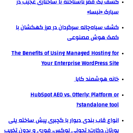
کشف یک قمر ناشناخته با ساختاری عجیب در
سیارک «نیسا»
کشف سیاه‌چاله سرگردان در مرز کهکشان با
کمک هوش مصنوعی
The Benefits of Using Managed Hosting for
Your Enterprise WordPress Site
خانه هوشمند کایا
HubSpot AEO vs. Otterly: Platform or
standalone tool?
انواع قاب بندی دیوار با گچبری پیش ساخته پلی
یورتان دکارت؛ تحولی لوکس، فوری و بدون تخریب