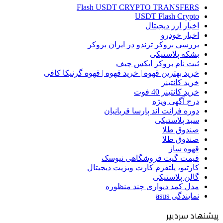
Flash USDT CRYPTO TRANSFERS
USDT Flash Crypto
اخبار ارز دیجیتال
اخبار خودرو
بررسی بروکر ترندو در ایران بروکر
بشکه پلاستیکی
ثبت نام بروکر ایکس چیف
خرید بهترین قهوه | خرید قهوه | قهوه گرنیکا کافی
خرید کانتینر
خرید کانتینر 40 فوت
درج آگهی ویژه
دوره فرانت اند پارسا قربانیان
سبد پلاستیکی
صندوق طلا
صندوق طلا
قهوه ساز
قیمت گیت فروشگاهی نیوسک
کارتیو، پلتفرم کارت ویزیت دیجیتال
گالن پلاستیکی
مدل کمد دیواری چند منظوره
نمایندگی asus
پیشنهاد سردبیر