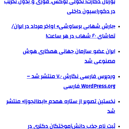
یورتان دکارت؛ تحولی لوکس، فوری و بدون تخریب
در دکوراسیون داخلی
«بارش شهابی برساوشی» اواخر مرداد در ایران/
تماشای ۶۰ شهاب در هر ساعت!
ایران عضو سازمان جهانی همکاری هوش
مصنوعی شد
وردپرس فارسی نگارش ۷.۰ منتشر شد –
WordPress.org فارسی
نخستین تصویر از ستاره همدم «ابط‌الجوزا» منتشر
شد
ثبت نام جذب دانش‌آموختگان دکتری در