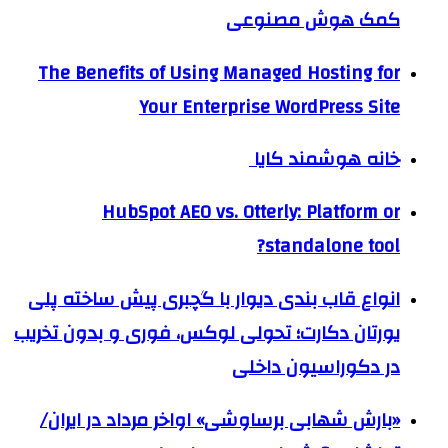
کمک هوش مصنوعی
The Benefits of Using Managed Hosting for
Your Enterprise WordPress Site
خانه هوشمند کایا
HubSpot AEO vs. Otterly: Platform or
standalone tool?
انواع قاب بندی دیوار با گچبری پیش ساخته پلی
یورتان دکارت؛ تحولی لوکس، فوری و بدون تخریب
در دکوراسیون داخلی
«بارش شهابی برساوشی» اواخر مرداد در ایران/