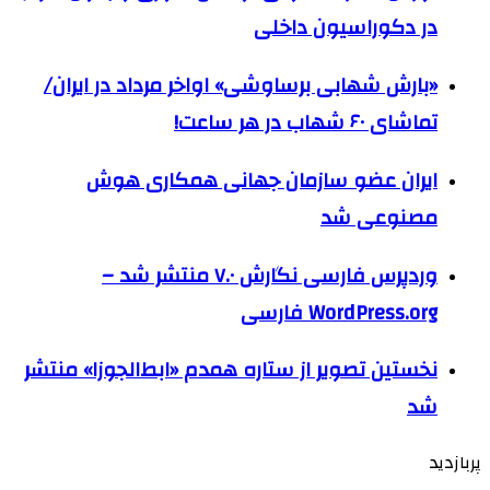
در دکوراسیون داخلی
«بارش شهابی برساوشی» اواخر مرداد در ایران/
تماشای ۶۰ شهاب در هر ساعت!
ایران عضو سازمان جهانی همکاری هوش
مصنوعی شد
وردپرس فارسی نگارش ۷.۰ منتشر شد –
WordPress.org فارسی
نخستین تصویر از ستاره همدم «ابط‌الجوزا» منتشر
شد
پربازدید