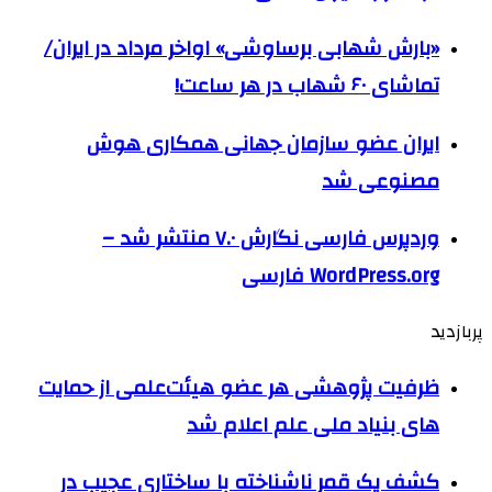
«بارش شهابی برساوشی» اواخر مرداد در ایران/
تماشای ۶۰ شهاب در هر ساعت!
ایران عضو سازمان جهانی همکاری هوش
مصنوعی شد
وردپرس فارسی نگارش ۷.۰ منتشر شد –
WordPress.org فارسی
پربازدید
ظرفیت پژوهشی هر عضو هیئت‌علمی از حمایت
های بنیاد ملی علم اعلام شد
کشف یک قمر ناشناخته با ساختاری عجیب در