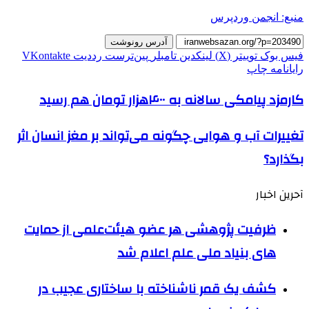
منبع: انجمن وردپرس
آدرس رونوشت
فیس بوک
توییتر (X)
لینکدین
‫تامبلر
‫پین‌ترست
‫رددیت
‫VKontakte
رایانامه
چاپ
کارمزد پیامکی سالانه به ۴۰۰هزار تومان هم رسید
تغییرات آب و هوایی چگونه می‌تواند بر مغز انسان اثر
بگذارد؟
آحرین اخبار
ظرفیت پژوهشی هر عضو هیئت‌علمی از حمایت
های بنیاد ملی علم اعلام شد
کشف یک قمر ناشناخته با ساختاری عجیب در