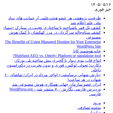
۱۴۰۵/۰۵/۱۶
خبر فوری
ظرفیت پژوهشی هر عضو هیئت‌علمی از حمایت های بنیاد
ملی علم اعلام شد
کشف یک قمر ناشناخته با ساختاری عجیب در سیارک «نیسا»
کشف سیاه‌چاله سرگردان در مرز کهکشان با کمک هوش
مصنوعی
The Benefits of Using Managed Hosting for Your Enterprise
WordPress Site
خانه هوشمند کایا
HubSpot AEO vs. Otterly: Platform or standalone tool?
انواع قاب بندی دیوار با گچبری پیش ساخته پلی یورتان
دکارت؛ تحولی لوکس، فوری و بدون تخریب در دکوراسیون
داخلی
«بارش شهابی برساوشی» اواخر مرداد در ایران/ تماشای ۶۰
شهاب در هر ساعت!
ایران عضو سازمان جهانی همکاری هوش مصنوعی شد
وردپرس فارسی نگارش ۷.۰ منتشر شد – WordPress.org
فارسی
ورود
نوشته تصادفی
سایدبار