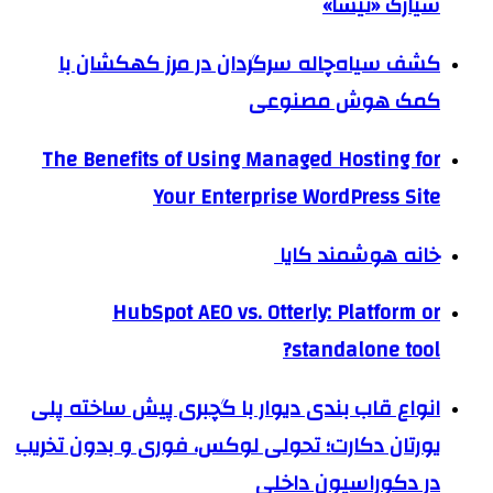
سیارک «نیسا»
کشف سیاه‌چاله سرگردان در مرز کهکشان با
کمک هوش مصنوعی
The Benefits of Using Managed Hosting for
Your Enterprise WordPress Site
خانه هوشمند کایا
HubSpot AEO vs. Otterly: Platform or
standalone tool?
انواع قاب بندی دیوار با گچبری پیش ساخته پلی
یورتان دکارت؛ تحولی لوکس، فوری و بدون تخریب
در دکوراسیون داخلی