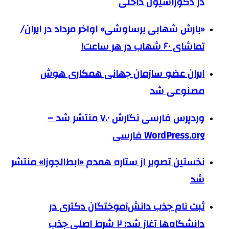
در دکوراسیون داخلی
«بارش شهابی برساوشی» اواخر مرداد در ایران/
تماشای ۶۰ شهاب در هر ساعت!
ایران عضو سازمان جهانی همکاری هوش
مصنوعی شد
وردپرس فارسی نگارش ۷.۰ منتشر شد –
WordPress.org فارسی
نخستین تصویر از ستاره همدم «ابط‌الجوزا» منتشر
شد
ثبت نام جذب دانش‌آموختگان دکتری در
دانشگاه‌ها آغاز شد؛ ۲ شرط اصلی جذب