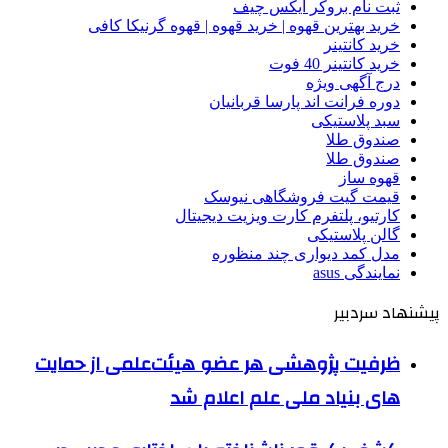
ثبت نام بروکر ایکس چیف
خرید بهترین قهوه | خرید قهوه | قهوه گرنیکا کافی
خرید کانتینر
خرید کانتینر 40 فوت
درج آگهی ویژه
دوره فرانت اند پارسا قربانیان
سبد پلاستیکی
صندوق طلا
صندوق طلا
قهوه ساز
قیمت گیت فروشگاهی نیوسک
کارتیو، پلتفرم کارت ویزیت دیجیتال
گالن پلاستیکی
مدل کمد دیواری چند منظوره
نمایندگی asus
پیشنهاد سردبیر
ظرفیت پژوهشی هر عضو هیئت‌علمی از حمایت
های بنیاد ملی علم اعلام شد