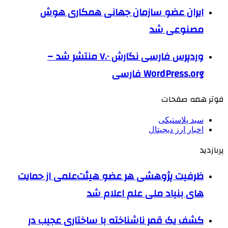
ایران عضو سازمان جهانی همکاری هوش
مصنوعی شد
وردپرس فارسی نگارش ۷.۰ منتشر شد –
WordPress.org فارسی
فوتر همه صفحات
سبد پلاستیکی
اخبار ارز دیجیتال
پربازدید
ظرفیت پژوهشی هر عضو هیئت‌علمی از حمایت
های بنیاد ملی علم اعلام شد
کشف یک قمر ناشناخته با ساختاری عجیب در