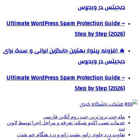
دیجیتس در وردپرس
Ultimate WordPress Spam Protection Guide –
Step by Step (2026)
🔥 افزونه پینوا؛ بهترین جایگزین ایرانی و سبک برای
دیجیتس در وردپرس
Ultimate WordPress Spam Protection Guide –
Step by Step (2026)
منتخب باشگاه خبری
ماه چت بروزترین چت روم آنلاین فارسی
خدمات نصب اکتیو شبکه؛ تعرفه و مراحل اجرا توسط لاوین
نت
تفاوت درد جلوی زانو، پشت زانو و درد هنگام خم شدن