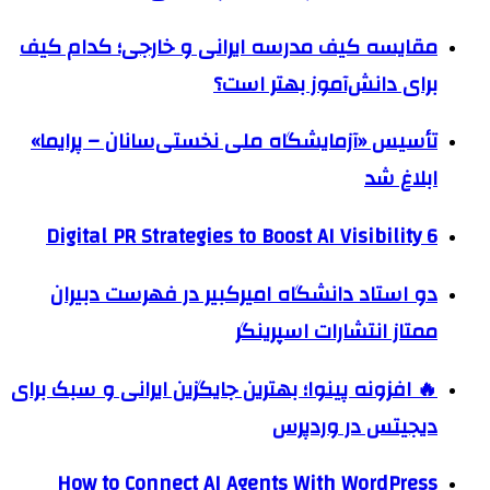
مقایسه کیف مدرسه ایرانی و خارجی؛ کدام کیف
برای دانش‌آموز بهتر است؟
تأسیس «آزمایشگاه ملی نخستی‌سانان – پرایما»
ابلاغ شد
6 Digital PR Strategies to Boost AI Visibility
دو استاد دانشگاه امیرکبیر در فهرست دبیران
ممتاز انتشارات اسپرینگر
🔥 افزونه پینوا؛ بهترین جایگزین ایرانی و سبک برای
دیجیتس در وردپرس
How to Connect AI Agents With WordPress