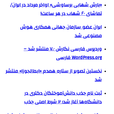
«بارش شهابی برساوشی» اواخر مرداد در ایران/
تماشای ۶۰ شهاب در هر ساعت!
ایران عضو سازمان جهانی همکاری هوش
مصنوعی شد
وردپرس فارسی نگارش ۷.۰ منتشر شد –
WordPress.org فارسی
نخستین تصویر از ستاره همدم «ابط‌الجوزا» منتشر
شد
ثبت نام جذب دانش‌آموختگان دکتری در
دانشگاه‌ها آغاز شد؛ ۲ شرط اصلی جذب