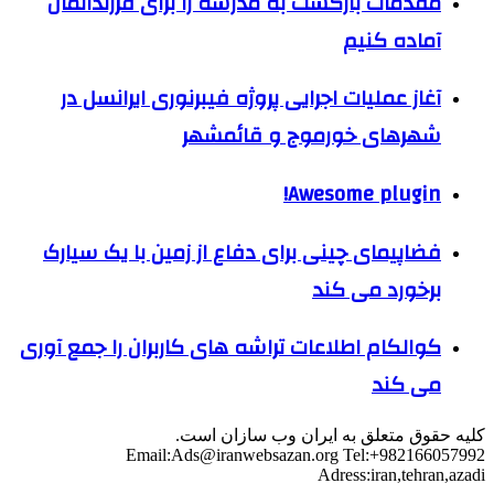
مقدمات بازگشت به مدرسه را برای فرزندانمان
آماده کنیم
آغاز عملیات اجرایی پروژه فیبرنوری ایرانسل در
شهرهای خورموج و قائمشهر
Awesome plugin!
فضاپیمای چینی برای دفاع از زمین با یک سیارک
برخورد می کند
کوالکام اطلاعات تراشه های کاربران را جمع آوری
می کند
کلیه حقوق متعلق به ایران وب سازان است.
Email:
Ads@iranwebsazan.org
Tel:+982166057992
Adress:iran,tehran,azadi