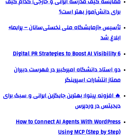
مقایسه کیف مدرسه ایرانی و خارجی؛ کدام کیف
برای دانش‌آموز بهتر است؟
تأسیس «آزمایشگاه ملی نخستی‌سانان – پرایما»
ابلاغ شد
6 Digital PR Strategies to Boost AI Visibility
دو استاد دانشگاه امیرکبیر در فهرست دبیران
ممتاز انتشارات اسپرینگر
🔥 افزونه پینوا؛ بهترین جایگزین ایرانی و سبک برای
دیجیتس در وردپرس
How to Connect AI Agents With WordPress
Using MCP (Step by Step)