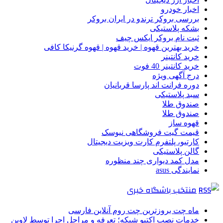
اخبار خودرو
بررسی بروکر ترندو در ایران بروکر
بشکه پلاستیکی
ثبت نام بروکر ایکس چیف
خرید بهترین قهوه | خرید قهوه | قهوه گرنیکا کافی
خرید کانتینر
خرید کانتینر 40 فوت
درج آگهی ویژه
دوره فرانت اند پارسا قربانیان
سبد پلاستیکی
صندوق طلا
صندوق طلا
قهوه ساز
قیمت گیت فروشگاهی نیوسک
کارتیو، پلتفرم کارت ویزیت دیجیتال
گالن پلاستیکی
مدل کمد دیواری چند منظوره
نمایندگی asus
منتخب باشگاه خبری
ماه چت بروزترین چت روم آنلاین فارسی
خدمات نصب اکتیو شبکه؛ تعرفه و مراحل اجرا توسط لاوین