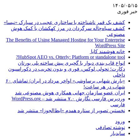
۱۴۰۵/۰۵/۱۵
خبر فوری
کشف یک قمر ناشناخته با ساختاری عجیب در سیارک «نیسا»
کشف سیاه‌چاله سرگردان در مرز کهکشان با کمک هوش
مصنوعی
The Benefits of Using Managed Hosting for Your Enterprise
WordPress Site
خانه هوشمند کایا
HubSpot AEO vs. Otterly: Platform or standalone tool?
انواع قاب بندی دیوار با گچبری پیش ساخته پلی یورتان
دکارت؛ تحولی لوکس، فوری و بدون تخریب در دکوراسیون
داخلی
«بارش شهابی برساوشی» اواخر مرداد در ایران/ تماشای ۶۰
شهاب در هر ساعت!
ایران عضو سازمان جهانی همکاری هوش مصنوعی شد
وردپرس فارسی نگارش ۷.۰ منتشر شد – WordPress.org
فارسی
نخستین تصویر از ستاره همدم «ابط‌الجوزا» منتشر شد
ورود
نوشته تصادفی
سایدبار