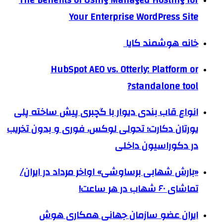
The Benefits of Using Managed Hosting for
Your Enterprise WordPress Site
خانه هوشمند کایا
HubSpot AEO vs. Otterly: Platform or
standalone tool?
انواع قاب بندی دیوار با گچبری پیش ساخته پلی
یورتان دکارت؛ تحولی لوکس، فوری و بدون تخریب
در دکوراسیون داخلی
«بارش شهابی برساوشی» اواخر مرداد در ایران/
تماشای ۶۰ شهاب در هر ساعت!
ایران عضو سازمان جهانی همکاری هوش