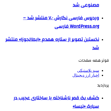
مصنوعی شد
وردپرس فارسی نگارش ۷.۰ منتشر شد –
WordPress.org فارسی
نخستین تصویر از ستاره همدم «ابط‌الجوزا» منتشر
شد
فوتر همه صفحات
سبد پلاستیکی
اخبار ارز دیجیتال
پربازدید
کشف یک قمر ناشناخته با ساختاری عجیب در
سیارک «نیسا»