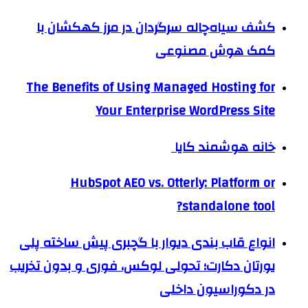
کشف سیاه‌چاله سرگردان در مرز کهکشان با
کمک هوش مصنوعی
The Benefits of Using Managed Hosting for
Your Enterprise WordPress Site
خانه هوشمند کایا
HubSpot AEO vs. Otterly: Platform or
standalone tool?
انواع قاب بندی دیوار با گچبری پیش ساخته پلی
یورتان دکارت؛ تحولی لوکس، فوری و بدون تخریب
در دکوراسیون داخلی