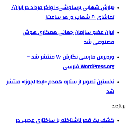
«بارش شهابی برساوشی» اواخر مرداد در ایران/
تماشای ۶۰ شهاب در هر ساعت!
ایران عضو سازمان جهانی همکاری هوش
مصنوعی شد
وردپرس فارسی نگارش ۷.۰ منتشر شد –
WordPress.org فارسی
نخستین تصویر از ستاره همدم «ابط‌الجوزا» منتشر
شد
پربازدید
کشف یک قمر ناشناخته با ساختاری عجیب در