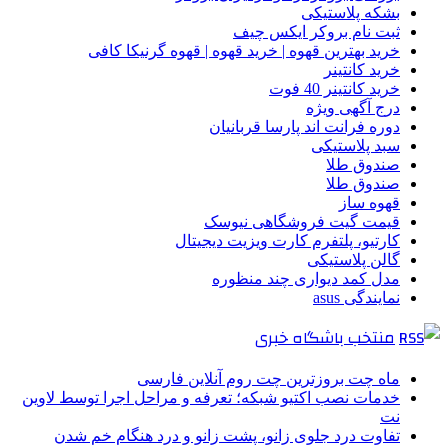
بشکه پلاستیکی
ثبت نام بروکر ایکس چیف
خرید بهترین قهوه | خرید قهوه | قهوه گرنیکا کافی
خرید کانتینر
خرید کانتینر 40 فوت
درج آگهی ویژه
دوره فرانت اند پارسا قربانیان
سبد پلاستیکی
صندوق طلا
صندوق طلا
قهوه ساز
قیمت گیت فروشگاهی نیوسک
کارتیو، پلتفرم کارت ویزیت دیجیتال
گالن پلاستیکی
مدل کمد دیواری چند منظوره
نمایندگی asus
منتخب باشگاه خبری
ماه چت بروزترین چت روم آنلاین فارسی
خدمات نصب اکتیو شبکه؛ تعرفه و مراحل اجرا توسط لاوین
نت
تفاوت درد جلوی زانو، پشت زانو و درد هنگام خم شدن