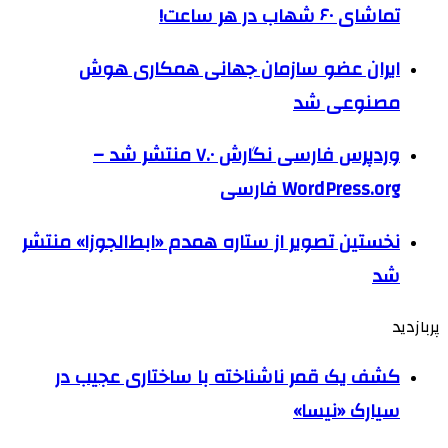
تماشای ۶۰ شهاب در هر ساعت!
ایران عضو سازمان جهانی همکاری هوش
مصنوعی شد
وردپرس فارسی نگارش ۷.۰ منتشر شد –
WordPress.org فارسی
نخستین تصویر از ستاره همدم «ابط‌الجوزا» منتشر
شد
پربازدید
کشف یک قمر ناشناخته با ساختاری عجیب در
سیارک «نیسا»