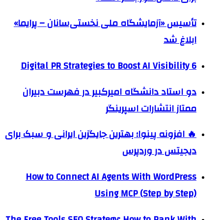
تأسیس «آزمایشگاه ملی نخستی‌سانان – پرایما»
ابلاغ شد
6 Digital PR Strategies to Boost AI Visibility
دو استاد دانشگاه امیرکبیر در فهرست دبیران
ممتاز انتشارات اسپرینگر
🔥 افزونه پینوا؛ بهترین جایگزین ایرانی و سبک برای
دیجیتس در وردپرس
How to Connect AI Agents With WordPress
Using MCP (Step by Step)
The Free Tools SEO Strategy: How to Rank With