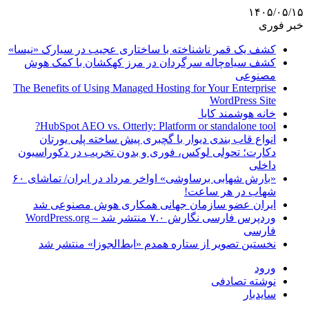
۱۴۰۵/۰۵/۱۵
خبر فوری
کشف یک قمر ناشناخته با ساختاری عجیب در سیارک «نیسا»
کشف سیاه‌چاله سرگردان در مرز کهکشان با کمک هوش
مصنوعی
The Benefits of Using Managed Hosting for Your Enterprise
WordPress Site
خانه هوشمند کایا
HubSpot AEO vs. Otterly: Platform or standalone tool?
انواع قاب بندی دیوار با گچبری پیش ساخته پلی یورتان
دکارت؛ تحولی لوکس، فوری و بدون تخریب در دکوراسیون
داخلی
«بارش شهابی برساوشی» اواخر مرداد در ایران/ تماشای ۶۰
شهاب در هر ساعت!
ایران عضو سازمان جهانی همکاری هوش مصنوعی شد
وردپرس فارسی نگارش ۷.۰ منتشر شد – WordPress.org
فارسی
نخستین تصویر از ستاره همدم «ابط‌الجوزا» منتشر شد
ورود
نوشته تصادفی
سایدبار