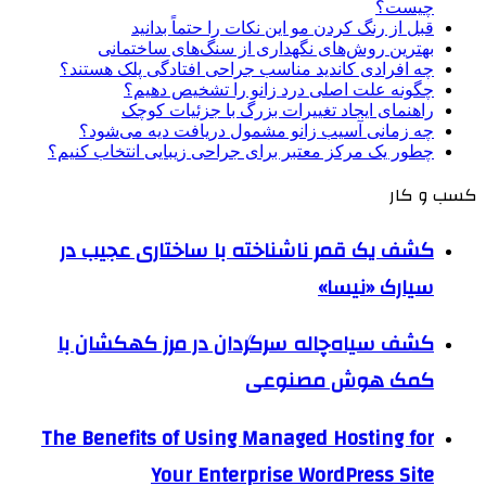
چیست؟
قبل از رنگ کردن مو این نکات را حتماً بدانید
بهترین روش‌های نگهداری از سنگ‌های ساختمانی
چه افرادی کاندید مناسب جراحی افتادگی پلک هستند؟
چگونه علت اصلی درد زانو را تشخیص دهیم؟
راهنمای ایجاد تغییرات بزرگ با جزئیات کوچک
چه زمانی آسیب زانو مشمول دریافت دیه می‌شود؟
چطور یک مرکز معتبر برای جراحی زیبایی انتخاب کنیم؟
کسب و کار
کشف یک قمر ناشناخته با ساختاری عجیب در
سیارک «نیسا»
کشف سیاه‌چاله سرگردان در مرز کهکشان با
کمک هوش مصنوعی
The Benefits of Using Managed Hosting for
Your Enterprise WordPress Site