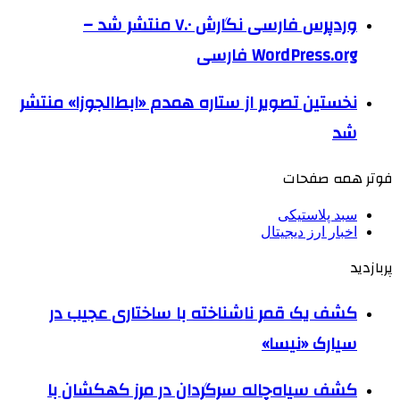
وردپرس فارسی نگارش ۷.۰ منتشر شد –
WordPress.org فارسی
نخستین تصویر از ستاره همدم «ابط‌الجوزا» منتشر
شد
فوتر همه صفحات
سبد پلاستیکی
اخبار ارز دیجیتال
پربازدید
کشف یک قمر ناشناخته با ساختاری عجیب در
سیارک «نیسا»
کشف سیاه‌چاله سرگردان در مرز کهکشان با