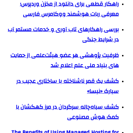
راهکار قطعی برای دانلود از مخزن وردپرس؛
معرفی ربات هوشمند ووکامرس فارسی
بررسی راهکارهای تاب آوری و خدمات مستمر آب
در شرایط جنگی
ظرفیت پژوهشی هر عضو هیئت‌علمی از حمایت
های بنیاد ملی علم اعلام شد
کشف یک قمر ناشناخته با ساختاری عجیب در
سیارک «نیسا»
کشف سیاه‌چاله سرگردان در مرز کهکشان با
کمک هوش مصنوعی
The Benefits of Using Managed Hosting for