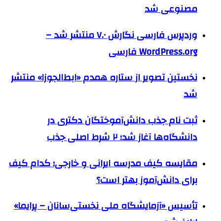
مصنوعی شد
وردپرس فارسی نگارش ۷.۰ منتشر شد –
WordPress.org فارسی
نخستین تصویر از ستاره همدم «ابط‌الجوزا» منتشر
شد
ثبت نام جذب دانش‌آموختگان دکتری در
دانشگاه‌ها آغاز شد؛ ۲ شرط اصلی جذب
مقایسه کیف مدرسه ایرانی و خارجی؛ کدام کیف
برای دانش‌آموز بهتر است؟
تأسیس «آزمایشگاه ملی نخستی‌سانان – پرایما»