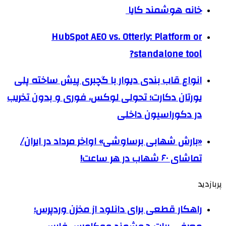
خانه هوشمند کایا
HubSpot AEO vs. Otterly: Platform or
standalone tool?
انواع قاب بندی دیوار با گچبری پیش ساخته پلی
یورتان دکارت؛ تحولی لوکس، فوری و بدون تخریب
در دکوراسیون داخلی
«بارش شهابی برساوشی» اواخر مرداد در ایران/
تماشای ۶۰ شهاب در هر ساعت!
پربازدید
راهکار قطعی برای دانلود از مخزن وردپرس؛