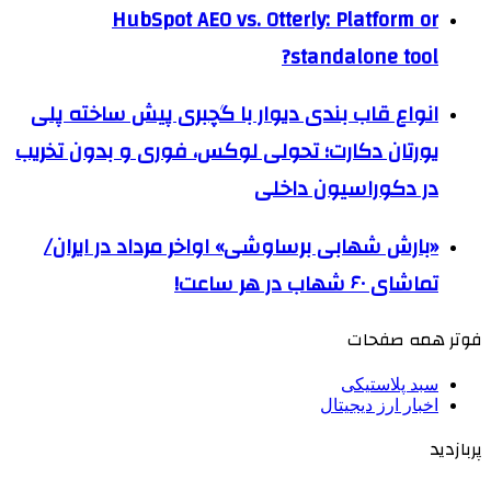
HubSpot AEO vs. Otterly: Platform or
standalone tool?
انواع قاب بندی دیوار با گچبری پیش ساخته پلی
یورتان دکارت؛ تحولی لوکس، فوری و بدون تخریب
در دکوراسیون داخلی
«بارش شهابی برساوشی» اواخر مرداد در ایران/
تماشای ۶۰ شهاب در هر ساعت!
فوتر همه صفحات
سبد پلاستیکی
اخبار ارز دیجیتال
پربازدید