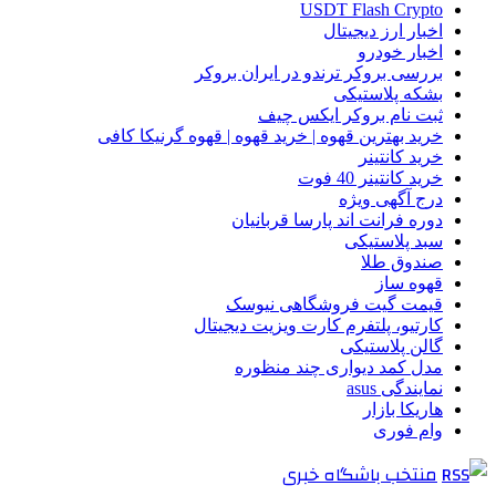
USDT Flash Crypto
اخبار ارز دیجیتال
اخبار خودرو
بررسی بروکر ترندو در ایران بروکر
بشکه پلاستیکی
ثبت نام بروکر ایکس چیف
خرید بهترین قهوه | خرید قهوه | قهوه گرنیکا کافی
خرید کانتینر
خرید کانتینر 40 فوت
درج آگهی ویژه
دوره فرانت اند پارسا قربانیان
سبد پلاستیکی
صندوق طلا
قهوه ساز
قیمت گیت فروشگاهی نیوسک
کارتیو، پلتفرم کارت ویزیت دیجیتال
گالن پلاستیکی
مدل کمد دیواری چند منظوره
نمایندگی asus
هاریکا بازار
وام فوری
منتخب باشگاه خبری