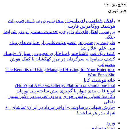
۱۴۰۵/۰۵/۱۹
خبر فوری
راهکار قطعی برای دانلود از مخزن وردپرس؛ معرفی ربات
هوشمند ووکامرس فارسی
بررسی راهکارهای تاب آوری و خدمات مستمر آب در شرایط
جنگی
ظرفیت پژوهشی هر عضو هیئت‌علمی از حمایت های بنیاد
ملی علم اعلام شد
کشف یک قمر ناشناخته با ساختاری عجیب در سیارک «نیسا»
کشف سیاه‌چاله سرگردان در مرز کهکشان با کمک هوش
مصنوعی
The Benefits of Using Managed Hosting for Your Enterprise
WordPress Site
خانه هوشمند کایا
HubSpot AEO vs. Otterly: Platform or standalone tool?
انواع قاب بندی دیوار با گچبری پیش ساخته پلی یورتان
دکارت؛ تحولی لوکس، فوری و بدون تخریب در دکوراسیون
داخلی
«بارش شهابی برساوشی» اواخر مرداد در ایران/ تماشای ۶۰
شهاب در هر ساعت!
ورود
نوشته تصادفی