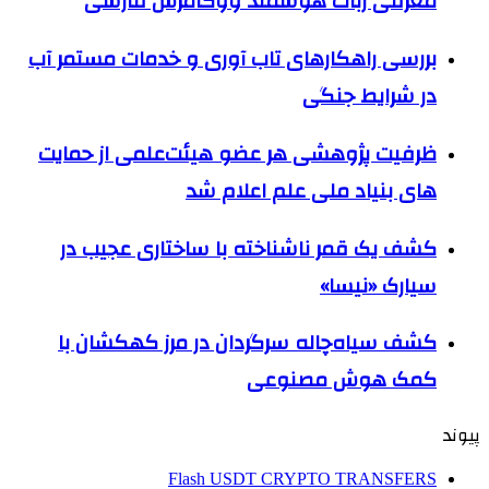
معرفی ربات هوشمند ووکامرس فارسی
بررسی راهکارهای تاب آوری و خدمات مستمر آب
در شرایط جنگی
ظرفیت پژوهشی هر عضو هیئت‌علمی از حمایت
های بنیاد ملی علم اعلام شد
کشف یک قمر ناشناخته با ساختاری عجیب در
سیارک «نیسا»
کشف سیاه‌چاله سرگردان در مرز کهکشان با
کمک هوش مصنوعی
پیوند
Flash USDT CRYPTO TRANSFERS