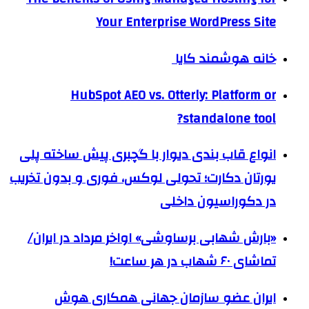
Your Enterprise WordPress Site
خانه هوشمند کایا
HubSpot AEO vs. Otterly: Platform or
standalone tool?
انواع قاب بندی دیوار با گچبری پیش ساخته پلی
یورتان دکارت؛ تحولی لوکس، فوری و بدون تخریب
در دکوراسیون داخلی
«بارش شهابی برساوشی» اواخر مرداد در ایران/
تماشای ۶۰ شهاب در هر ساعت!
ایران عضو سازمان جهانی همکاری هوش