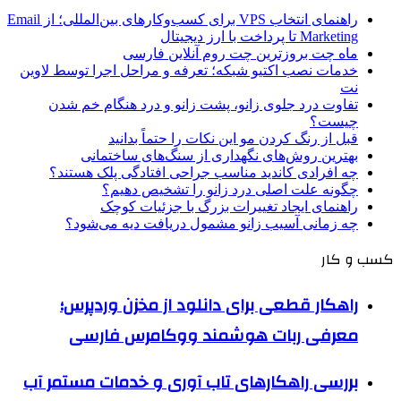
راهنمای انتخاب VPS برای کسب‌وکارهای بین‌المللی؛ از Email
Marketing تا پرداخت با ارز دیجیتال
ماه چت بروزترین چت روم آنلاین فارسی
خدمات نصب اکتیو شبکه؛ تعرفه و مراحل اجرا توسط لاوین
نت
تفاوت درد جلوی زانو، پشت زانو و درد هنگام خم شدن
چیست؟
قبل از رنگ کردن مو این نکات را حتماً بدانید
بهترین روش‌های نگهداری از سنگ‌های ساختمانی
چه افرادی کاندید مناسب جراحی افتادگی پلک هستند؟
چگونه علت اصلی درد زانو را تشخیص دهیم؟
راهنمای ایجاد تغییرات بزرگ با جزئیات کوچک
چه زمانی آسیب زانو مشمول دریافت دیه می‌شود؟
کسب و کار
راهکار قطعی برای دانلود از مخزن وردپرس؛
معرفی ربات هوشمند ووکامرس فارسی
بررسی راهکارهای تاب آوری و خدمات مستمر آب