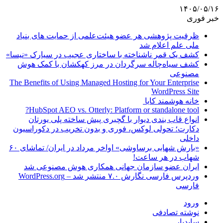
۱۴۰۵/۰۵/۱۶
خبر فوری
ظرفیت پژوهشی هر عضو هیئت‌علمی از حمایت های بنیاد
ملی علم اعلام شد
کشف یک قمر ناشناخته با ساختاری عجیب در سیارک «نیسا»
کشف سیاه‌چاله سرگردان در مرز کهکشان با کمک هوش
مصنوعی
The Benefits of Using Managed Hosting for Your Enterprise
WordPress Site
خانه هوشمند کایا
HubSpot AEO vs. Otterly: Platform or standalone tool?
انواع قاب بندی دیوار با گچبری پیش ساخته پلی یورتان
دکارت؛ تحولی لوکس، فوری و بدون تخریب در دکوراسیون
داخلی
«بارش شهابی برساوشی» اواخر مرداد در ایران/ تماشای ۶۰
شهاب در هر ساعت!
ایران عضو سازمان جهانی همکاری هوش مصنوعی شد
وردپرس فارسی نگارش ۷.۰ منتشر شد – WordPress.org
فارسی
ورود
نوشته تصادفی
سایدبار