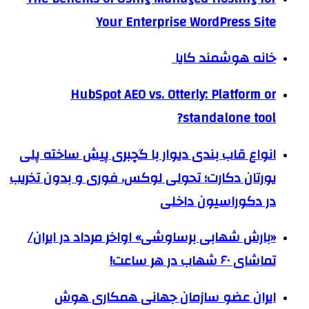
Your Enterprise WordPress Site
خانه هوشمند کایا
HubSpot AEO vs. Otterly: Platform or
standalone tool?
انواع قاب بندی دیوار با گچبری پیش ساخته پلی
یورتان دکارت؛ تحولی لوکس، فوری و بدون تخریب
در دکوراسیون داخلی
«بارش شهابی برساوشی» اواخر مرداد در ایران/
تماشای ۶۰ شهاب در هر ساعت!
ایران عضو سازمان جهانی همکاری هوش