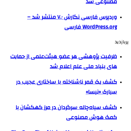
مصنوعی شد
وردپرس فارسی نگارش ۷.۰ منتشر شد –
WordPress.org فارسی
پربازدید
ظرفیت پژوهشی هر عضو هیئت‌علمی از حمایت
های بنیاد ملی علم اعلام شد
کشف یک قمر ناشناخته با ساختاری عجیب در
سیارک «نیسا»
کشف سیاه‌چاله سرگردان در مرز کهکشان با
کمک هوش مصنوعی