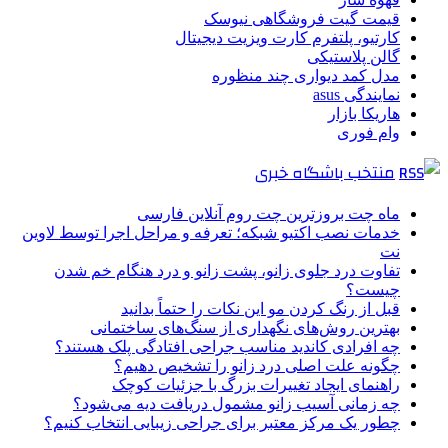
قیمت گیت فروشگاهی نیوسک
کارتیو، پلتفرم کارت ویزیت دیجیتال
گالن پلاستیکی
مدل کمد دیواری چند منظوره
نمایندگی asus
هاریکا بازار
وام فوری
منتخب باشگاه خبری
ماه چت بروزترین چت روم آنلاین فارسی
خدمات نصب اکتیو شبکه؛ تعرفه و مراحل اجرا توسط لاوین
نت
تفاوت درد جلوی زانو، پشت زانو و درد هنگام خم شدن
چیست؟
قبل از رنگ کردن مو این نکات را حتماً بدانید
بهترین روش‌های نگهداری از سنگ‌های ساختمانی
چه افرادی کاندید مناسب جراحی افتادگی پلک هستند؟
چگونه علت اصلی درد زانو را تشخیص دهیم؟
راهنمای ایجاد تغییرات بزرگ با جزئیات کوچک
چه زمانی آسیب زانو مشمول دریافت دیه می‌شود؟
چطور یک مرکز معتبر برای جراحی زیبایی انتخاب کنیم؟