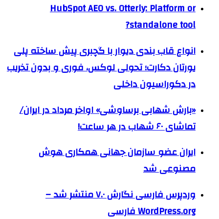
HubSpot AEO vs. Otterly: Platform or
standalone tool?
انواع قاب بندی دیوار با گچبری پیش ساخته پلی
یورتان دکارت؛ تحولی لوکس، فوری و بدون تخریب
در دکوراسیون داخلی
«بارش شهابی برساوشی» اواخر مرداد در ایران/
تماشای ۶۰ شهاب در هر ساعت!
ایران عضو سازمان جهانی همکاری هوش
مصنوعی شد
وردپرس فارسی نگارش ۷.۰ منتشر شد –
WordPress.org فارسی