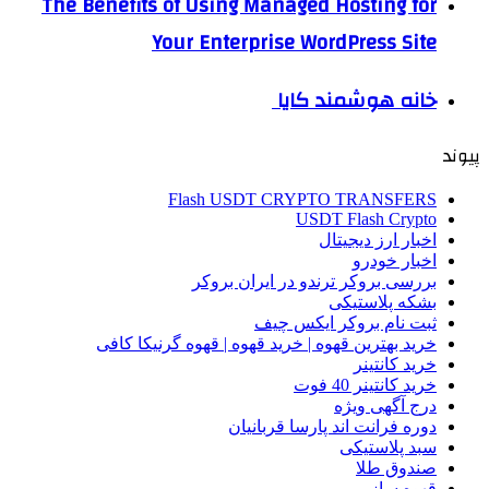
The Benefits of Using Managed Hosting for
Your Enterprise WordPress Site
خانه هوشمند کایا
پیوند
Flash USDT CRYPTO TRANSFERS
USDT Flash Crypto
اخبار ارز دیجیتال
اخبار خودرو
بررسی بروکر ترندو در ایران بروکر
بشکه پلاستیکی
ثبت نام بروکر ایکس چیف
خرید بهترین قهوه | خرید قهوه | قهوه گرنیکا کافی
خرید کانتینر
خرید کانتینر 40 فوت
درج آگهی ویژه
دوره فرانت اند پارسا قربانیان
سبد پلاستیکی
صندوق طلا
قهوه ساز