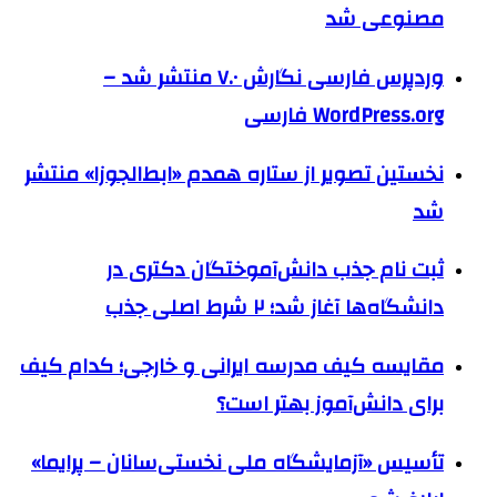
مصنوعی شد
وردپرس فارسی نگارش ۷.۰ منتشر شد –
WordPress.org فارسی
نخستین تصویر از ستاره همدم «ابط‌الجوزا» منتشر
شد
ثبت نام جذب دانش‌آموختگان دکتری در
دانشگاه‌ها آغاز شد؛ ۲ شرط اصلی جذب
مقایسه کیف مدرسه ایرانی و خارجی؛ کدام کیف
برای دانش‌آموز بهتر است؟
تأسیس «آزمایشگاه ملی نخستی‌سانان – پرایما»