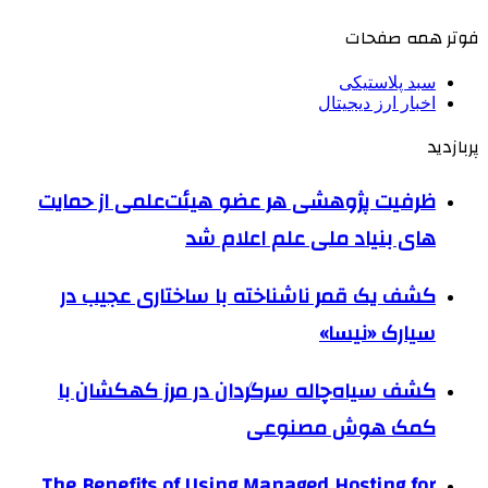
فوتر همه صفحات
سبد پلاستیکی
اخبار ارز دیجیتال
پربازدید
ظرفیت پژوهشی هر عضو هیئت‌علمی از حمایت
های بنیاد ملی علم اعلام شد
کشف یک قمر ناشناخته با ساختاری عجیب در
سیارک «نیسا»
کشف سیاه‌چاله سرگردان در مرز کهکشان با
کمک هوش مصنوعی
The Benefits of Using Managed Hosting for