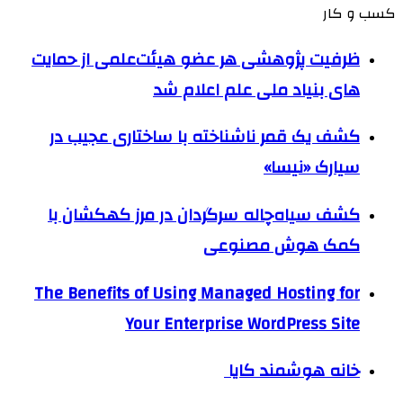
کسب و کار
ظرفیت پژوهشی هر عضو هیئت‌علمی از حمایت
های بنیاد ملی علم اعلام شد
کشف یک قمر ناشناخته با ساختاری عجیب در
سیارک «نیسا»
کشف سیاه‌چاله سرگردان در مرز کهکشان با
کمک هوش مصنوعی
The Benefits of Using Managed Hosting for
Your Enterprise WordPress Site
خانه هوشمند کایا