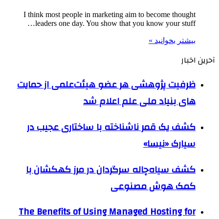
I think most people in marketing aim to become thought
leaders one day. You show that you know your stuff…
بیشتر بخوانید »
آحرین اخبار
ظرفیت پژوهشی هر عضو هیئت‌علمی از حمایت
های بنیاد ملی علم اعلام شد
کشف یک قمر ناشناخته با ساختاری عجیب در
سیارک «نیسا»
کشف سیاه‌چاله سرگردان در مرز کهکشان با
کمک هوش مصنوعی
The Benefits of Using Managed Hosting for