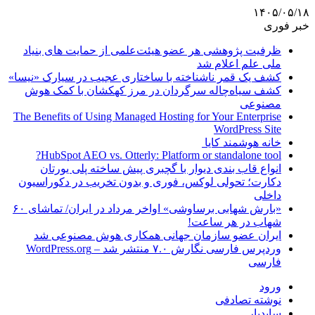
۱۴۰۵/۰۵/۱۸
خبر فوری
ظرفیت پژوهشی هر عضو هیئت‌علمی از حمایت های بنیاد
ملی علم اعلام شد
کشف یک قمر ناشناخته با ساختاری عجیب در سیارک «نیسا»
کشف سیاه‌چاله سرگردان در مرز کهکشان با کمک هوش
مصنوعی
The Benefits of Using Managed Hosting for Your Enterprise
WordPress Site
خانه هوشمند کایا
HubSpot AEO vs. Otterly: Platform or standalone tool?
انواع قاب بندی دیوار با گچبری پیش ساخته پلی یورتان
دکارت؛ تحولی لوکس، فوری و بدون تخریب در دکوراسیون
داخلی
«بارش شهابی برساوشی» اواخر مرداد در ایران/ تماشای ۶۰
شهاب در هر ساعت!
ایران عضو سازمان جهانی همکاری هوش مصنوعی شد
وردپرس فارسی نگارش ۷.۰ منتشر شد – WordPress.org
فارسی
ورود
نوشته تصادفی
سایدبار