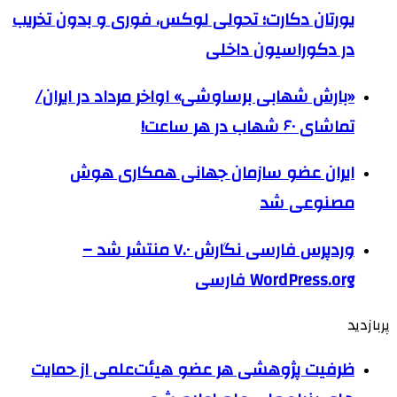
یورتان دکارت؛ تحولی لوکس، فوری و بدون تخریب
در دکوراسیون داخلی
«بارش شهابی برساوشی» اواخر مرداد در ایران/
تماشای ۶۰ شهاب در هر ساعت!
ایران عضو سازمان جهانی همکاری هوش
مصنوعی شد
وردپرس فارسی نگارش ۷.۰ منتشر شد –
WordPress.org فارسی
پربازدید
ظرفیت پژوهشی هر عضو هیئت‌علمی از حمایت