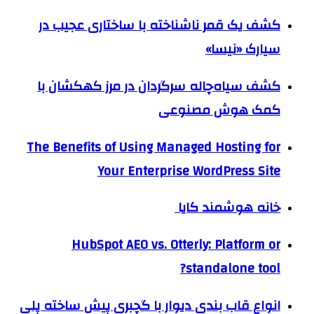
کشف یک قمر ناشناخته با ساختاری عجیب در
سیارک «نیسا»
کشف سیاه‌چاله سرگردان در مرز کهکشان با
کمک هوش مصنوعی
The Benefits of Using Managed Hosting for
Your Enterprise WordPress Site
خانه هوشمند کایا
HubSpot AEO vs. Otterly: Platform or
standalone tool?
انواع قاب بندی دیوار با گچبری پیش ساخته پلی