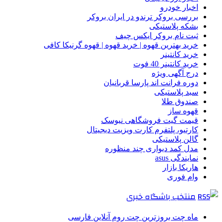
اخبار خودرو
بررسی بروکر ترندو در ایران بروکر
بشکه پلاستیکی
ثبت نام بروکر ایکس چیف
خرید بهترین قهوه | خرید قهوه | قهوه گرنیکا کافی
خرید کانتینر
خرید کانتینر 40 فوت
درج آگهی ویژه
دوره فرانت اند پارسا قربانیان
سبد پلاستیکی
صندوق طلا
قهوه ساز
قیمت گیت فروشگاهی نیوسک
کارتیو، پلتفرم کارت ویزیت دیجیتال
گالن پلاستیکی
مدل کمد دیواری چند منظوره
نمایندگی asus
هاریکا بازار
وام فوری
منتخب باشگاه خبری
ماه چت بروزترین چت روم آنلاین فارسی