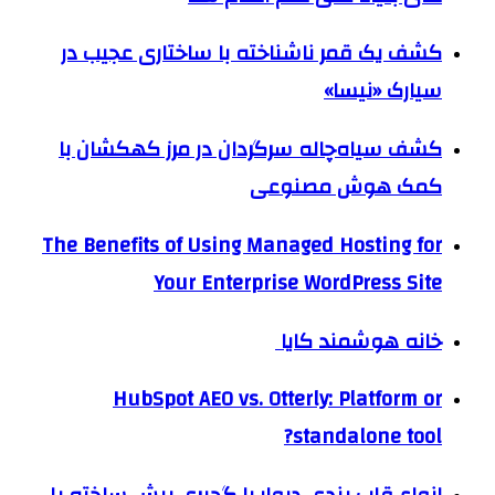
کشف یک قمر ناشناخته با ساختاری عجیب در
سیارک «نیسا»
کشف سیاه‌چاله سرگردان در مرز کهکشان با
کمک هوش مصنوعی
The Benefits of Using Managed Hosting for
Your Enterprise WordPress Site
خانه هوشمند کایا
HubSpot AEO vs. Otterly: Platform or
standalone tool?
انواع قاب بندی دیوار با گچبری پیش ساخته پلی