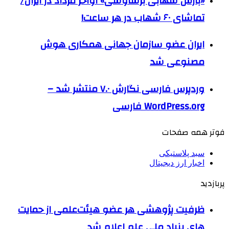
«بارش شهابی برساوشی» اواخر مرداد در ایران/
تماشای ۶۰ شهاب در هر ساعت!
ایران عضو سازمان جهانی همکاری هوش
مصنوعی شد
وردپرس فارسی نگارش ۷.۰ منتشر شد –
WordPress.org فارسی
فوتر همه صفحات
سبد پلاستیکی
اخبار ارز دیجیتال
پربازدید
ظرفیت پژوهشی هر عضو هیئت‌علمی از حمایت
های بنیاد ملی علم اعلام شد