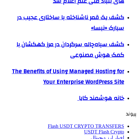
های بنیاد ملی علم اعلام شد
کشف یک قمر ناشناخته با ساختاری عجیب در
سیارک «نیسا»
کشف سیاه‌چاله سرگردان در مرز کهکشان با
کمک هوش مصنوعی
The Benefits of Using Managed Hosting for
Your Enterprise WordPress Site
خانه هوشمند کایا
پیوند
Flash USDT CRYPTO TRANSFERS
USDT Flash Crypto
اخبار ارز دیجیتال