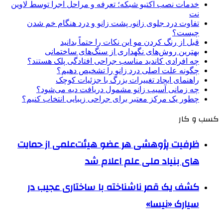
خدمات نصب اکتیو شبکه؛ تعرفه و مراحل اجرا توسط لاوین
نت
تفاوت درد جلوی زانو، پشت زانو و درد هنگام خم شدن
چیست؟
قبل از رنگ کردن مو این نکات را حتماً بدانید
بهترین روش‌های نگهداری از سنگ‌های ساختمانی
چه افرادی کاندید مناسب جراحی افتادگی پلک هستند؟
چگونه علت اصلی درد زانو را تشخیص دهیم؟
راهنمای ایجاد تغییرات بزرگ با جزئیات کوچک
چه زمانی آسیب زانو مشمول دریافت دیه می‌شود؟
چطور یک مرکز معتبر برای جراحی زیبایی انتخاب کنیم؟
کسب و کار
ظرفیت پژوهشی هر عضو هیئت‌علمی از حمایت
های بنیاد ملی علم اعلام شد
کشف یک قمر ناشناخته با ساختاری عجیب در
سیارک «نیسا»