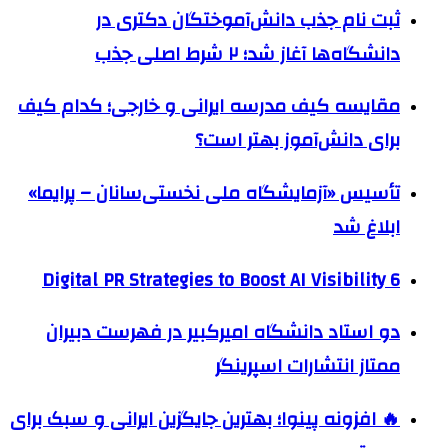
ثبت نام جذب دانش‌آموختگان دکتری در
دانشگاه‌ها آغاز شد؛ ۲ شرط اصلی جذب
مقایسه کیف مدرسه ایرانی و خارجی؛ کدام کیف
برای دانش‌آموز بهتر است؟
تأسیس «آزمایشگاه ملی نخستی‌سانان – پرایما»
ابلاغ شد
6 Digital PR Strategies to Boost AI Visibility
دو استاد دانشگاه امیرکبیر در فهرست دبیران
ممتاز انتشارات اسپرینگر
🔥 افزونه پینوا؛ بهترین جایگزین ایرانی و سبک برای