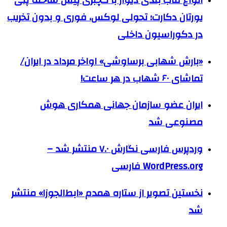
یورتان دکارت؛ تحولی لوکس، فوری و بدون تخریب
در دکوراسیون داخلی
«بارش شهابی برساوشی» اواخر مرداد در ایران/
تماشای ۶۰ شهاب در هر ساعت!
ایران عضو سازمان جهانی همکاری هوش
مصنوعی شد
وردپرس فارسی نگارش ۷.۰ منتشر شد –
WordPress.org فارسی
نخستین تصویر از ستاره همدم «ابط‌الجوزا» منتشر
شد