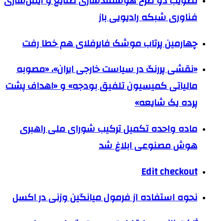
تصویب دو طرح هوشمندسازی صنایع و ایمن‌سازی
فناوری شبکه رادیویی باز
چهارمین پرتاب موشک فایرفلای هم خطا رفت
«نقشی پررنگ در سیاست خارجی ایران»، «مصوبه
مالیاتی کمیسیون تلفیق بودجه» و «اهداف پشت
پرده یک شایعه»
ماده واحده تکمیل ترکیب شورای ملی راهبری
هوش مصنوعی ابلاغ شد
Edit checkout
نحوه استفاده از فرمول میانگین وزنی در اکسل