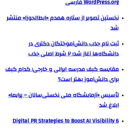
WordPress.org فارسی
نخستین تصویر از ستاره همدم «ابط‌الجوزا» منتشر
شد
ثبت نام جذب دانش‌آموختگان دکتری در
دانشگاه‌ها آغاز شد؛ ۲ شرط اصلی جذب
مقایسه کیف مدرسه ایرانی و خارجی؛ کدام کیف
برای دانش‌آموز بهتر است؟
تأسیس «آزمایشگاه ملی نخستی‌سانان – پرایما»
ابلاغ شد
6 Digital PR Strategies to Boost AI Visibility