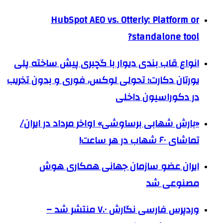
HubSpot AEO vs. Otterly: Platform or
standalone tool?
انواع قاب بندی دیوار با گچبری پیش ساخته پلی
یورتان دکارت؛ تحولی لوکس، فوری و بدون تخریب
در دکوراسیون داخلی
«بارش شهابی برساوشی» اواخر مرداد در ایران/
تماشای ۶۰ شهاب در هر ساعت!
ایران عضو سازمان جهانی همکاری هوش
مصنوعی شد
وردپرس فارسی نگارش ۷.۰ منتشر شد –