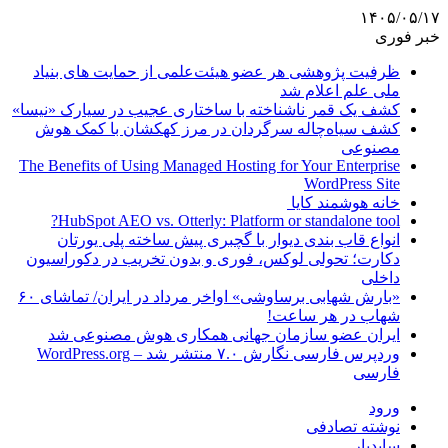
۱۴۰۵/۰۵/۱۷
خبر فوری
ظرفیت پژوهشی هر عضو هیئت‌علمی از حمایت های بنیاد
ملی علم اعلام شد
کشف یک قمر ناشناخته با ساختاری عجیب در سیارک «نیسا»
کشف سیاه‌چاله سرگردان در مرز کهکشان با کمک هوش
مصنوعی
The Benefits of Using Managed Hosting for Your Enterprise
WordPress Site
خانه هوشمند کایا
HubSpot AEO vs. Otterly: Platform or standalone tool?
انواع قاب بندی دیوار با گچبری پیش ساخته پلی یورتان
دکارت؛ تحولی لوکس، فوری و بدون تخریب در دکوراسیون
داخلی
«بارش شهابی برساوشی» اواخر مرداد در ایران/ تماشای ۶۰
شهاب در هر ساعت!
ایران عضو سازمان جهانی همکاری هوش مصنوعی شد
وردپرس فارسی نگارش ۷.۰ منتشر شد – WordPress.org
فارسی
ورود
نوشته تصادفی
سایدبار