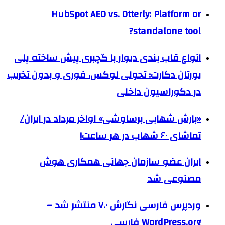
HubSpot AEO vs. Otterly: Platform or
standalone tool?
انواع قاب بندی دیوار با گچبری پیش ساخته پلی
یورتان دکارت؛ تحولی لوکس، فوری و بدون تخریب
در دکوراسیون داخلی
«بارش شهابی برساوشی» اواخر مرداد در ایران/
تماشای ۶۰ شهاب در هر ساعت!
ایران عضو سازمان جهانی همکاری هوش
مصنوعی شد
وردپرس فارسی نگارش ۷.۰ منتشر شد –
WordPress.org فارسی