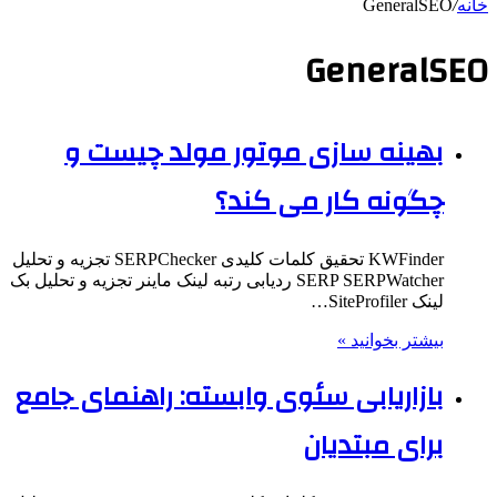
خانه
/
GeneralSEO
GeneralSEO
بهینه سازی موتور مولد چیست و
چگونه کار می کند؟
KWFinder تحقیق کلمات کلیدی SERPChecker تجزیه و تحلیل
SERP SERPWatcher ردیابی رتبه لینک ماینر تجزیه و تحلیل بک
لینک SiteProfiler…
بیشتر بخوانید »
بازاریابی سئوی وابسته: راهنمای جامع
برای مبتدیان