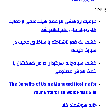
پربازدید
ظرفیت پژوهشی هر عضو هیئت‌علمی از حمایت
های بنیاد ملی علم اعلام شد
کشف یک قمر ناشناخته با ساختاری عجیب در
سیارک «نیسا»
کشف سیاه‌چاله سرگردان در مرز کهکشان با
کمک هوش مصنوعی
The Benefits of Using Managed Hosting for
Your Enterprise WordPress Site
خانه هوشمند کایا