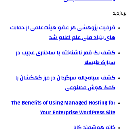
پربازدید
ظرفیت پژوهشی هر عضو هیئت‌علمی از حمایت
های بنیاد ملی علم اعلام شد
کشف یک قمر ناشناخته با ساختاری عجیب در
سیارک «نیسا»
کشف سیاه‌چاله سرگردان در مرز کهکشان با
کمک هوش مصنوعی
The Benefits of Using Managed Hosting for
Your Enterprise WordPress Site
خانه هوشمند کایا