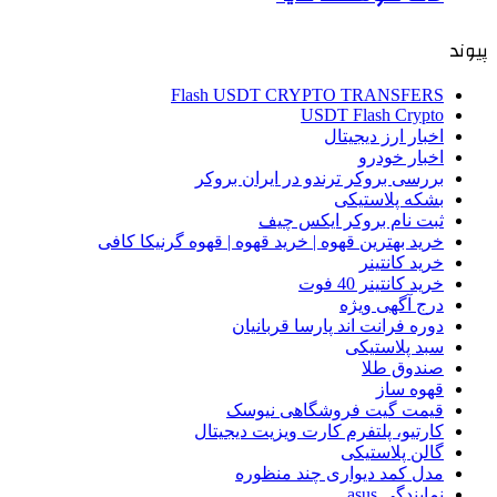
پیوند
Flash USDT CRYPTO TRANSFERS
USDT Flash Crypto
اخبار ارز دیجیتال
اخبار خودرو
بررسی بروکر ترندو در ایران بروکر
بشکه پلاستیکی
ثبت نام بروکر ایکس چیف
خرید بهترین قهوه | خرید قهوه | قهوه گرنیکا کافی
خرید کانتینر
خرید کانتینر 40 فوت
درج آگهی ویژه
دوره فرانت اند پارسا قربانیان
سبد پلاستیکی
صندوق طلا
قهوه ساز
قیمت گیت فروشگاهی نیوسک
کارتیو، پلتفرم کارت ویزیت دیجیتال
گالن پلاستیکی
مدل کمد دیواری چند منظوره
نمایندگی asus