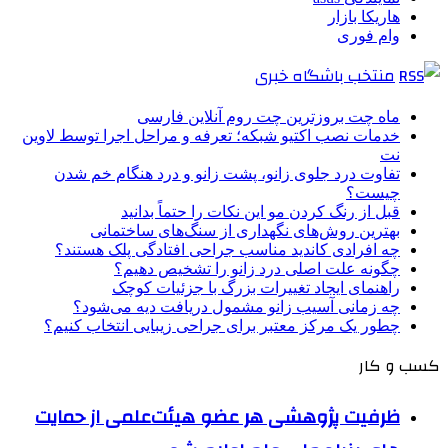
هاریکا بازار
وام فوری
منتخب باشگاه خبری
ماه چت بروزترین چت روم آنلاین فارسی
خدمات نصب اکتیو شبکه؛ تعرفه و مراحل اجرا توسط لاوین
نت
تفاوت درد جلوی زانو، پشت زانو و درد هنگام خم شدن
چیست؟
قبل از رنگ کردن مو این نکات را حتماً بدانید
بهترین روش‌های نگهداری از سنگ‌های ساختمانی
چه افرادی کاندید مناسب جراحی افتادگی پلک هستند؟
چگونه علت اصلی درد زانو را تشخیص دهیم؟
راهنمای ایجاد تغییرات بزرگ با جزئیات کوچک
چه زمانی آسیب زانو مشمول دریافت دیه می‌شود؟
چطور یک مرکز معتبر برای جراحی زیبایی انتخاب کنیم؟
کسب و کار
ظرفیت پژوهشی هر عضو هیئت‌علمی از حمایت