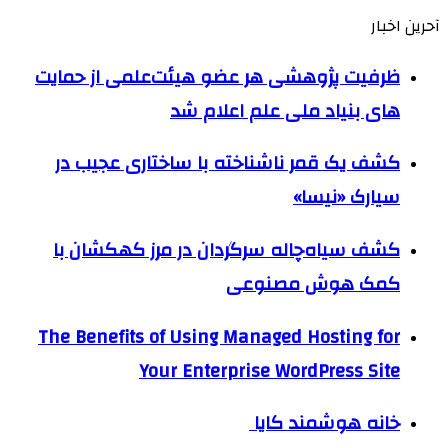
آحرین اخبار
ظرفیت پژوهشی هر عضو هیئت‌علمی از حمایت
های بنیاد ملی علم اعلام شد
کشف یک قمر ناشناخته با ساختاری عجیب در
سیارک «نیسا»
کشف سیاه‌چاله سرگردان در مرز کهکشان با
کمک هوش مصنوعی
The Benefits of Using Managed Hosting for
Your Enterprise WordPress Site
خانه هوشمند کایا