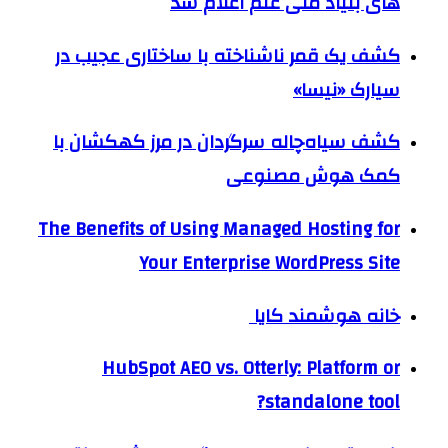
های بنیاد ملی علم اعلام شد
کشف یک قمر ناشناخته با ساختاری عجیب در
سیارک «نیسا»
کشف سیاه‌چاله سرگردان در مرز کهکشان با
کمک هوش مصنوعی
The Benefits of Using Managed Hosting for
Your Enterprise WordPress Site
خانه هوشمند کایا
HubSpot AEO vs. Otterly: Platform or
standalone tool?