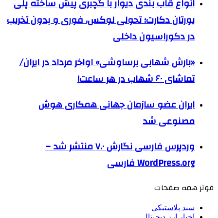
انواع قاب بندی دیوار با گچبری پیش ساخته پلی
یورتان دکارت؛ تحولی لوکس، فوری و بدون تخریب
در دکوراسیون داخلی
«بارش شهابی برساوشی» اواخر مرداد در ایران/
تماشای ۶۰ شهاب در هر ساعت!
ایران عضو سازمان جهانی همکاری هوش
مصنوعی شد
وردپرس فارسی نگارش ۷.۰ منتشر شد –
WordPress.org فارسی
فوتر همه صفحات
سبد پلاستیکی
اخبار ارز دیجیتال