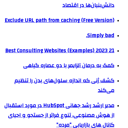
دانش‌بنیان‌ها در اقتصاد
Exclude URL path from caching (Free Version)
Simply bad.
21 Best Consulting Websites (Examples) 2023
کمک به درمان آلزایمر با دو عصاره گیاهی
کشف ژنی که اندازه سلول‌های بدن را تنظیم
می‌کند
مدیر ارشد رشد جهانی HubSpot در مورد استقبال
از هوش مصنوعی، تنوع فراتر از جستجو و احیای
کانال های بازاریابی “مرده”