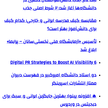
دانشگاه‌ها آغاز شد؛ ۲ شرط اصلی جذب
مقایسه کیف مدرسه ایرانی و خارجی؛ کدام کیف
برای دانش‌آموز بهتر است؟
تأسیس «آزمایشگاه ملی نخستی‌سانان – پرایما»
ابلاغ شد
6 Digital PR Strategies to Boost AI Visibility
دو استاد دانشگاه امیرکبیر در فهرست دبیران
ممتاز انتشارات اسپرینگر
🔥 افزونه پینوا؛ بهترین جایگزین ایرانی و سبک برای
دیجیتس در وردپرس