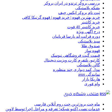
بررسی بروکر ترندو در ایران بروکر
بشکه پلاستیکی
ثبت نام بروکر ایکس چیف
خرید بهترین قهوه | خرید قهوه | قهوه گرنیکا کافی
خرید کانتینر
خرید کانتینر 40 فوت
درج آگهی ویژه
دوره فرانت اند پارسا قربانیان
سبد پلاستیکی
صندوق طلا
قهوه ساز
قیمت گیت فروشگاهی نیوسک
کارتیو، پلتفرم کارت ویزیت دیجیتال
گالن پلاستیکی
مدل کمد دیواری چند منظوره
نمایندگی asus
هاریکا بازار
وام فوری
منتخب باشگاه خبری
ماه چت بروزترین چت روم آنلاین فارسی
خدمات نصب اکتیو شبکه؛ تعرفه و مراحل اجرا توسط لاوین