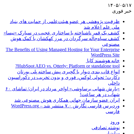
۱۴۰۵/۰۵/۱۷
خبر فوری
ظرفیت پژوهشی هر عضو هیئت‌علمی از حمایت های بنیاد
ملی علم اعلام شد
کشف یک قمر ناشناخته با ساختاری عجیب در سیارک «نیسا»
کشف سیاه‌چاله سرگردان در مرز کهکشان با کمک هوش
مصنوعی
The Benefits of Using Managed Hosting for Your Enterprise
WordPress Site
خانه هوشمند کایا
HubSpot AEO vs. Otterly: Platform or standalone tool?
انواع قاب بندی دیوار با گچبری پیش ساخته پلی یورتان
دکارت؛ تحولی لوکس، فوری و بدون تخریب در دکوراسیون
داخلی
«بارش شهابی برساوشی» اواخر مرداد در ایران/ تماشای ۶۰
شهاب در هر ساعت!
ایران عضو سازمان جهانی همکاری هوش مصنوعی شد
وردپرس فارسی نگارش ۷.۰ منتشر شد – WordPress.org
فارسی
ورود
نوشته تصادفی
سایدبار