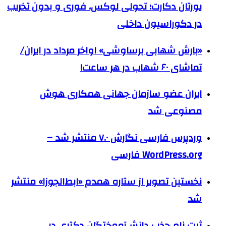
یورتان دکارت؛ تحولی لوکس، فوری و بدون تخریب
در دکوراسیون داخلی
«بارش شهابی برساوشی» اواخر مرداد در ایران/
تماشای ۶۰ شهاب در هر ساعت!
ایران عضو سازمان جهانی همکاری هوش
مصنوعی شد
وردپرس فارسی نگارش ۷.۰ منتشر شد –
WordPress.org فارسی
نخستین تصویر از ستاره همدم «ابط‌الجوزا» منتشر
شد
ثبت نام جذب دانش‌آموختگان دکتری در