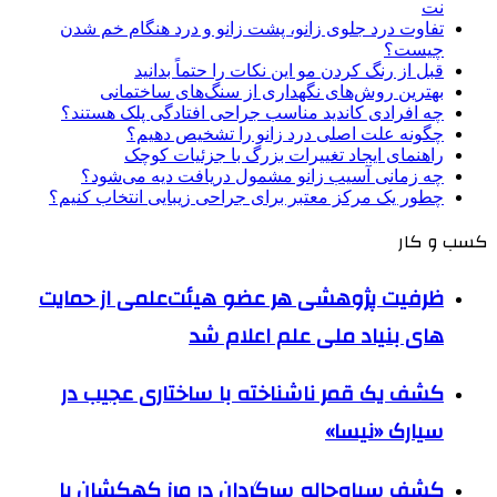
نت
تفاوت درد جلوی زانو، پشت زانو و درد هنگام خم شدن
چیست؟
قبل از رنگ کردن مو این نکات را حتماً بدانید
بهترین روش‌های نگهداری از سنگ‌های ساختمانی
چه افرادی کاندید مناسب جراحی افتادگی پلک هستند؟
چگونه علت اصلی درد زانو را تشخیص دهیم؟
راهنمای ایجاد تغییرات بزرگ با جزئیات کوچک
چه زمانی آسیب زانو مشمول دریافت دیه می‌شود؟
چطور یک مرکز معتبر برای جراحی زیبایی انتخاب کنیم؟
کسب و کار
ظرفیت پژوهشی هر عضو هیئت‌علمی از حمایت
های بنیاد ملی علم اعلام شد
کشف یک قمر ناشناخته با ساختاری عجیب در
سیارک «نیسا»
کشف سیاه‌چاله سرگردان در مرز کهکشان با