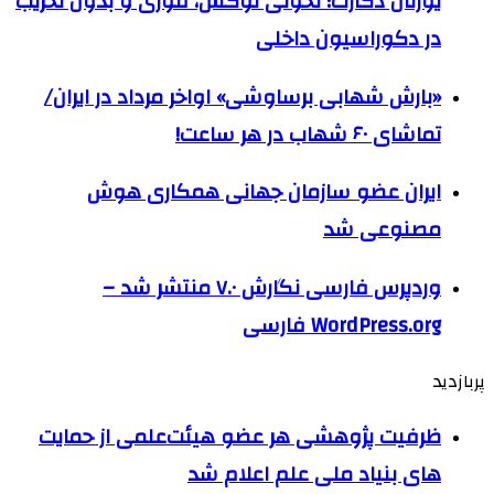
یورتان دکارت؛ تحولی لوکس، فوری و بدون تخریب
در دکوراسیون داخلی
«بارش شهابی برساوشی» اواخر مرداد در ایران/
تماشای ۶۰ شهاب در هر ساعت!
ایران عضو سازمان جهانی همکاری هوش
مصنوعی شد
وردپرس فارسی نگارش ۷.۰ منتشر شد –
WordPress.org فارسی
پربازدید
ظرفیت پژوهشی هر عضو هیئت‌علمی از حمایت
های بنیاد ملی علم اعلام شد