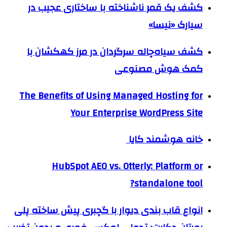
کشف یک قمر ناشناخته با ساختاری عجیب در
سیارک «نیسا»
کشف سیاه‌چاله سرگردان در مرز کهکشان با
کمک هوش مصنوعی
The Benefits of Using Managed Hosting for
Your Enterprise WordPress Site
خانه هوشمند کایا
HubSpot AEO vs. Otterly: Platform or
standalone tool?
انواع قاب بندی دیوار با گچبری پیش ساخته پلی