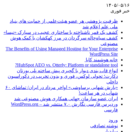
۱۴۰۵/۰۵/۱۶
خبر فوری
ظرفیت پژوهشی هر عضو هیئت‌علمی از حمایت های بنیاد
ملی علم اعلام شد
کشف یک قمر ناشناخته با ساختاری عجیب در سیارک «نیسا»
کشف سیاه‌چاله سرگردان در مرز کهکشان با کمک هوش
مصنوعی
The Benefits of Using Managed Hosting for Your Enterprise
WordPress Site
خانه هوشمند کایا
HubSpot AEO vs. Otterly: Platform or standalone tool?
انواع قاب بندی دیوار با گچبری پیش ساخته پلی یورتان
دکارت؛ تحولی لوکس، فوری و بدون تخریب در دکوراسیون
داخلی
«بارش شهابی برساوشی» اواخر مرداد در ایران/ تماشای ۶۰
شهاب در هر ساعت!
ایران عضو سازمان جهانی همکاری هوش مصنوعی شد
وردپرس فارسی نگارش ۷.۰ منتشر شد – WordPress.org
فارسی
ورود
نوشته تصادفی
سایدبار