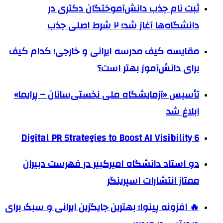
ثبت نام جذب دانش‌آموختگان دکتری در
دانشگاه‌ها آغاز شد؛ ۲ شرط اصلی جذب
مقایسه کیف مدرسه ایرانی و خارجی؛ کدام کیف
برای دانش‌آموز بهتر است؟
تأسیس «آزمایشگاه ملی نخستی‌سانان – پرایما»
ابلاغ شد
6 Digital PR Strategies to Boost AI Visibility
دو استاد دانشگاه امیرکبیر در فهرست دبیران
ممتاز انتشارات اسپرینگر
🔥 افزونه پینوا؛ بهترین جایگزین ایرانی و سبک برای