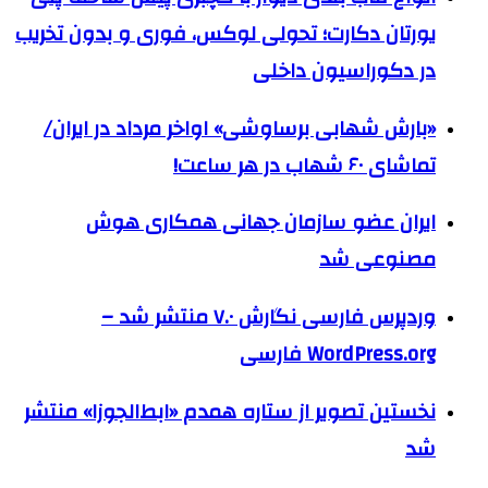
یورتان دکارت؛ تحولی لوکس، فوری و بدون تخریب
در دکوراسیون داخلی
«بارش شهابی برساوشی» اواخر مرداد در ایران/
تماشای ۶۰ شهاب در هر ساعت!
ایران عضو سازمان جهانی همکاری هوش
مصنوعی شد
وردپرس فارسی نگارش ۷.۰ منتشر شد –
WordPress.org فارسی
نخستین تصویر از ستاره همدم «ابط‌الجوزا» منتشر
شد