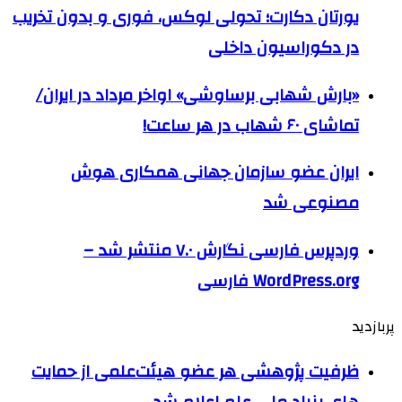
یورتان دکارت؛ تحولی لوکس، فوری و بدون تخریب
در دکوراسیون داخلی
«بارش شهابی برساوشی» اواخر مرداد در ایران/
تماشای ۶۰ شهاب در هر ساعت!
ایران عضو سازمان جهانی همکاری هوش
مصنوعی شد
وردپرس فارسی نگارش ۷.۰ منتشر شد –
WordPress.org فارسی
پربازدید
ظرفیت پژوهشی هر عضو هیئت‌علمی از حمایت