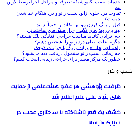
خدمات نصب اکتیو شبکه؛ تعرفه و مراحل اجرا توسط لاوین
نت
تفاوت درد جلوی زانو، پشت زانو و درد هنگام خم شدن
چیست؟
قبل از رنگ کردن مو این نکات را حتماً بدانید
بهترین روش‌های نگهداری از سنگ‌های ساختمانی
چه افرادی کاندید مناسب جراحی افتادگی پلک هستند؟
چگونه علت اصلی درد زانو را تشخیص دهیم؟
راهنمای ایجاد تغییرات بزرگ با جزئیات کوچک
چه زمانی آسیب زانو مشمول دریافت دیه می‌شود؟
چطور یک مرکز معتبر برای جراحی زیبایی انتخاب کنیم؟
کسب و کار
ظرفیت پژوهشی هر عضو هیئت‌علمی از حمایت
های بنیاد ملی علم اعلام شد
کشف یک قمر ناشناخته با ساختاری عجیب در
سیارک «نیسا»