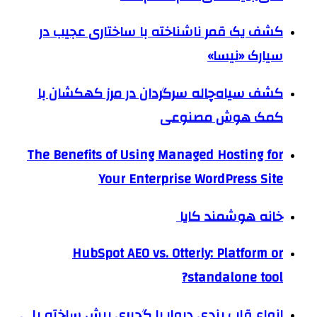
کشف یک قمر ناشناخته با ساختاری عجیب در
سیارک «نیسا»
کشف سیاه‌چاله سرگردان در مرز کهکشان با
کمک هوش مصنوعی
The Benefits of Using Managed Hosting for
Your Enterprise WordPress Site
خانه هوشمند کایا
HubSpot AEO vs. Otterly: Platform or
standalone tool?
انواع قاب بندی دیوار با گچبری پیش ساخته پلی