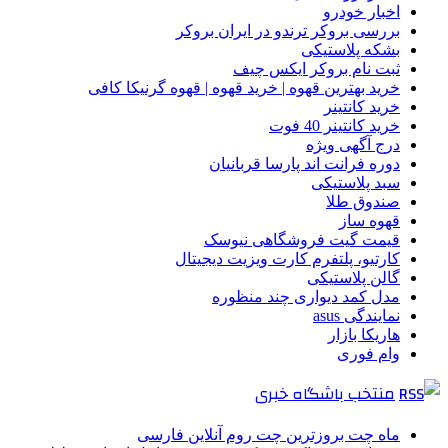
اخبار خودرو
بررسی بروکر ترندو در ایران بروکر
بشکه پلاستیکی
ثبت نام بروکر ایکس چیف
خرید بهترین قهوه | خرید قهوه | قهوه گرنیکا کافی
خرید کانتینر
خرید کانتینر 40 فوت
درج آگهی ویژه
دوره فرانت اند پارسا قربانیان
سبد پلاستیکی
صندوق طلا
قهوه ساز
قیمت گیت فروشگاهی نیوسک
کارتیو، پلتفرم کارت ویزیت دیجیتال
گالن پلاستیکی
مدل کمد دیواری چند منظوره
نمایندگی asus
هاریکا بازار
وام فوری
منتخب باشگاه خبری
ماه چت بروزترین چت روم آنلاین فارسی