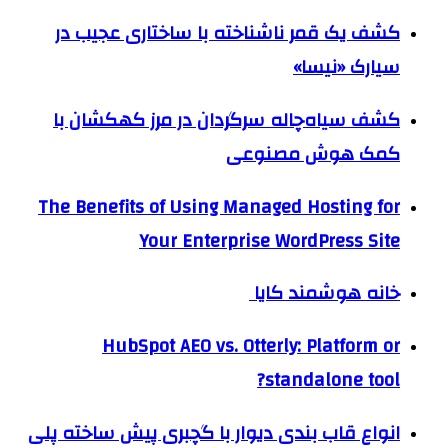
کشف یک قمر ناشناخته با ساختاری عجیب در
سیارک «نیسا»
کشف سیاه‌چاله سرگردان در مرز کهکشان با
کمک هوش مصنوعی
The Benefits of Using Managed Hosting for
Your Enterprise WordPress Site
خانه هوشمند کایا
HubSpot AEO vs. Otterly: Platform or
standalone tool?
انواع قاب بندی دیوار با گچبری پیش ساخته پلی