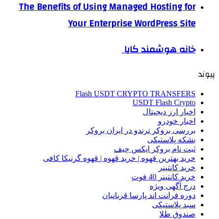
The Benefits of Using Managed Hosting for
Your Enterprise WordPress Site
خانه هوشمند کایا
پیوند
Flash USDT CRYPTO TRANSFERS
USDT Flash Crypto
اخبار ارز دیجیتال
اخبار خودرو
بررسی بروکر ترندو در ایران بروکر
بشکه پلاستیکی
ثبت نام بروکر ایکس چیف
خرید بهترین قهوه | خرید قهوه | قهوه گرنیکا کافی
خرید کانتینر
خرید کانتینر 40 فوت
درج آگهی ویژه
دوره فرانت اند پارسا قربانیان
سبد پلاستیکی
صندوق طلا