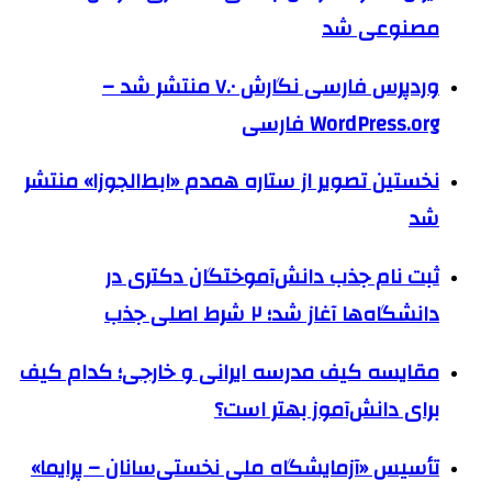
مصنوعی شد
وردپرس فارسی نگارش ۷.۰ منتشر شد –
WordPress.org فارسی
نخستین تصویر از ستاره همدم «ابط‌الجوزا» منتشر
شد
ثبت نام جذب دانش‌آموختگان دکتری در
دانشگاه‌ها آغاز شد؛ ۲ شرط اصلی جذب
مقایسه کیف مدرسه ایرانی و خارجی؛ کدام کیف
برای دانش‌آموز بهتر است؟
تأسیس «آزمایشگاه ملی نخستی‌سانان – پرایما»