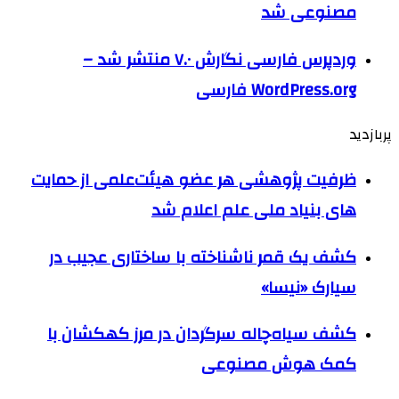
مصنوعی شد
وردپرس فارسی نگارش ۷.۰ منتشر شد –
WordPress.org فارسی
پربازدید
ظرفیت پژوهشی هر عضو هیئت‌علمی از حمایت
های بنیاد ملی علم اعلام شد
کشف یک قمر ناشناخته با ساختاری عجیب در
سیارک «نیسا»
کشف سیاه‌چاله سرگردان در مرز کهکشان با
کمک هوش مصنوعی