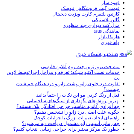
قهوه ساز
قیمت گیت فروشگاهی نیوسک
کارتیو، پلتفرم کارت ویزیت دیجیتال
گالن پلاستیکی
مدل کمد دیواری چند منظوره
نمایندگی asus
هاریکا بازار
وام فوری
منتخب باشگاه خبری
ماه چت بروزترین چت روم آنلاین فارسی
خدمات نصب اکتیو شبکه؛ تعرفه و مراحل اجرا توسط لاوین
نت
تفاوت درد جلوی زانو، پشت زانو و درد هنگام خم شدن
چیست؟
قبل از رنگ کردن مو این نکات را حتماً بدانید
بهترین روش‌های نگهداری از سنگ‌های ساختمانی
چه افرادی کاندید مناسب جراحی افتادگی پلک هستند؟
چگونه علت اصلی درد زانو را تشخیص دهیم؟
راهنمای ایجاد تغییرات بزرگ با جزئیات کوچک
چه زمانی آسیب زانو مشمول دریافت دیه می‌شود؟
چطور یک مرکز معتبر برای جراحی زیبایی انتخاب کنیم؟