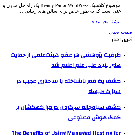
موضوع کلاسیک Beauty Parlor WordPress یک راه حل مدرن و
غنی است که به طور خاص برای سالن های زیبایی…
بیشتر بخوانید »
صفحه بعدی
آحرین اخبار
ظرفیت پژوهشی هر عضو هیئت‌علمی از حمایت
های بنیاد ملی علم اعلام شد
کشف یک قمر ناشناخته با ساختاری عجیب در
سیارک «نیسا»
کشف سیاه‌چاله سرگردان در مرز کهکشان با
کمک هوش مصنوعی
The Benefits of Using Managed Hosting for