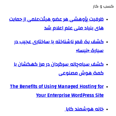
کسب و کار
ظرفیت پژوهشی هر عضو هیئت‌علمی از حمایت
های بنیاد ملی علم اعلام شد
کشف یک قمر ناشناخته با ساختاری عجیب در
سیارک «نیسا»
کشف سیاه‌چاله سرگردان در مرز کهکشان با
کمک هوش مصنوعی
The Benefits of Using Managed Hosting for
Your Enterprise WordPress Site
خانه هوشمند کایا