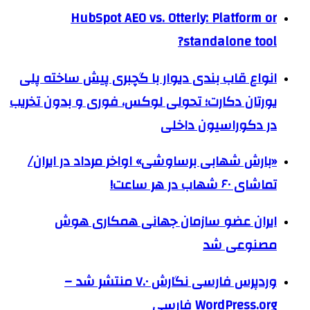
HubSpot AEO vs. Otterly: Platform or
standalone tool?
انواع قاب بندی دیوار با گچبری پیش ساخته پلی
یورتان دکارت؛ تحولی لوکس، فوری و بدون تخریب
در دکوراسیون داخلی
«بارش شهابی برساوشی» اواخر مرداد در ایران/
تماشای ۶۰ شهاب در هر ساعت!
ایران عضو سازمان جهانی همکاری هوش
مصنوعی شد
وردپرس فارسی نگارش ۷.۰ منتشر شد –
WordPress.org فارسی