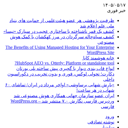
۱۴۰۵/۰۵/۱۷
خبر فوری
ظرفیت پژوهشی هر عضو هیئت‌علمی از حمایت های بنیاد
ملی علم اعلام شد
کشف یک قمر ناشناخته با ساختاری عجیب در سیارک «نیسا»
کشف سیاه‌چاله سرگردان در مرز کهکشان با کمک هوش
مصنوعی
The Benefits of Using Managed Hosting for Your Enterprise
WordPress Site
خانه هوشمند کایا
HubSpot AEO vs. Otterly: Platform or standalone tool?
انواع قاب بندی دیوار با گچبری پیش ساخته پلی یورتان
دکارت؛ تحولی لوکس، فوری و بدون تخریب در دکوراسیون
داخلی
«بارش شهابی برساوشی» اواخر مرداد در ایران/ تماشای ۶۰
شهاب در هر ساعت!
ایران عضو سازمان جهانی همکاری هوش مصنوعی شد
وردپرس فارسی نگارش ۷.۰ منتشر شد – WordPress.org
فارسی
ورود
نوشته تصادفی
سایدبار