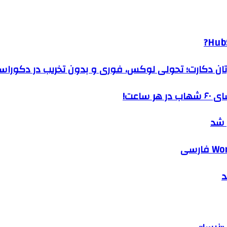
HubS
رتان دکارت؛ تحولی لوکس، فوری و بدون تخریب در دکوراس
ساعت!
 شد
د