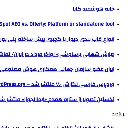
خانه هوشمند کایا
pot AEO vs. Otterly: Platform or standalone tool?
انواع قاب بندی دیوار با گچبری پیش ساخته پلی یو
«بارش شهابی برساوشی» اواخر مرداد در ایران/ تماشای ۶۰ شهاب در هر 
ایران عضو سازمان جهانی همکاری هوش مصنوعی
وردپرس فارسی نگارش ۷.۰ منتشر شد – WordPress.org فارسی
نخستین تصویر از ستاره همدم «ابط‌الجوزا» منتشر ش
پربازدید