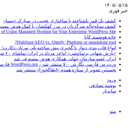
۱۴۰۵/۰۵/۱۵
خبر فوری
کشف یک قمر ناشناخته با ساختاری عجیب در سیارک «نیسا»
کشف سیاه‌چاله سرگردان در مرز کهکشان با کمک هوش مصن
 of Using Managed Hosting for Your Enterprise WordPress Site
خانه هوشمند کایا
HubSpot AEO vs. Otterly: Platform or standalone tool?
انواع قاب بندی دیوار با گچبری پیش ساخته پلی یورتان دکارت
«بارش شهابی برساوشی» اواخر مرداد در ایران/ تماشای ۶۰ شهاب در هر ساعت!
ایران عضو سازمان جهانی همکاری هوش مصنوعی شد
وردپرس فارسی نگارش ۷.۰ منتشر شد – WordPress.org فارسی
نخستین تصویر از ستاره همدم «ابط‌الجوزا» منتشر شد
ورود
نوشته تصادفی
سایدبار
منو