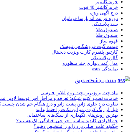
خرید کانتینر
خرید کانتینر 40 فوت
درج آگهی ویژه
دوره فرانت اند پارسا قربانیان
سبد پلاستیکی
صندوق طلا
صندوق طلا
قهوه ساز
قیمت گیت فروشگاهی نیوسک
کارتیو، پلتفرم کارت ویزیت دیجیتال
گالن پلاستیکی
مدل کمد دیواری چند منظوره
نمایندگی asus
منتخب باشگاه خبری
ماه چت بروزترین چت روم آنلاین فارسی
خدمات نصب اکتیو شبکه؛ تعرفه و مراحل اجرا توسط لاوین نت
تفاوت درد جلوی زانو، پشت زانو و درد هنگام خم شدن چیست؟
قبل از رنگ کردن مو این نکات را حتماً بدانید
بهترین روش‌های نگهداری از سنگ‌های ساختمانی
چه افرادی کاندید مناسب جراحی افتادگی پلک هستند؟
چگونه علت اصلی درد زانو را تشخیص دهیم؟
راهنمای ایجاد تغییرات بزرگ با جزئیات کوچک