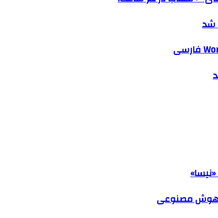
 شد
د
«نیسا»
ک هوش مصنوعی