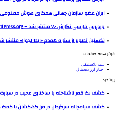
ایران عضو سازمان جهانی همکاری هوش مصنوعی
وردپرس فارسی نگارش ۷.۰ منتشر شد – WordPress.org فارسی
نخستین تصویر از ستاره همدم «ابط‌الجوزا» منتشر ش
فوتر همه صفحات
سبد پلاستیکی
اخبار ارز دیجیتال
پربازدید
کشف یک قمر ناشناخته با ساختاری عجیب در سیارک 
کشف سیاه‌چاله سرگردان در مرز کهکشان با کم