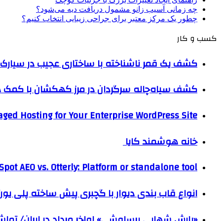
چه زمانی آسیب زانو مشمول دریافت دیه می‌شود؟
چطور یک مرکز معتبر برای جراحی زیبایی انتخاب کنیم؟
کسب و کار
کشف یک قمر ناشناخته با ساختاری عجیب در سیارک 
کشف سیاه‌چاله سرگردان در مرز کهکشان با کم
ged Hosting for Your Enterprise WordPress Site
خانه هوشمند کایا
pot AEO vs. Otterly: Platform or standalone tool?
انواع قاب بندی دیوار با گچبری پیش ساخته پلی یو
«بارش شهابی برساوشی» اواخر مرداد در ایران/ تماشای ۶۰ شهاب در هر 