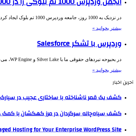
انجمن وردپرس 1000 تم بلوکی را در 1000 روز ایجاد می کند
در نزدیک به 1000 روز، جامعه وردپرس 1000 تم بلوک ایجاد کرده است – با هم گرد هم می آیند…
بیشتر بخوانید »
وردپرس با تشکر Salesforce
در بحبوحه نبردهای حقوقی ما با Silver Lake و WP Engine، می‌خواستم لحظه‌ای وقت بگذارم و چیز مثبتی را برجسته…
بیشتر بخوانید »
آحرین اخبار
کشف یک قمر ناشناخته با ساختاری عجیب در سیارک 
کشف سیاه‌چاله سرگردان در مرز کهکشان با کم
ged Hosting for Your Enterprise WordPress Site