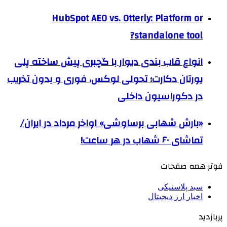
HubSpot AEO vs. Otterly: Platform or
standalone tool?
انواع قاب بندی دیوار با گچبری پیش ساخته پلی
یورتان دکارت؛ تحولی لوکس، فوری و بدون تخریب
در دکوراسیون داخلی
«بارش شهابی برساوشی» اواخر مرداد در ایران/
تماشای ۶۰ شهاب در هر ساعت!
فوتر همه صفحات
سبد پلاستیکی
اخبار ارز دیجیتال
پربازدید