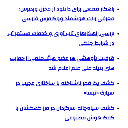
راهکار قطعی برای دانلود از مخزن وردپرس؛
معرفی ربات هوشمند ووکامرس فارسی
بررسی راهکارهای تاب آوری و خدمات مستمر آب
در شرایط جنگی
ظرفیت پژوهشی هر عضو هیئت‌علمی از حمایت
های بنیاد ملی علم اعلام شد
کشف یک قمر ناشناخته با ساختاری عجیب در
سیارک «نیسا»
کشف سیاه‌چاله سرگردان در مرز کهکشان با
کمک هوش مصنوعی