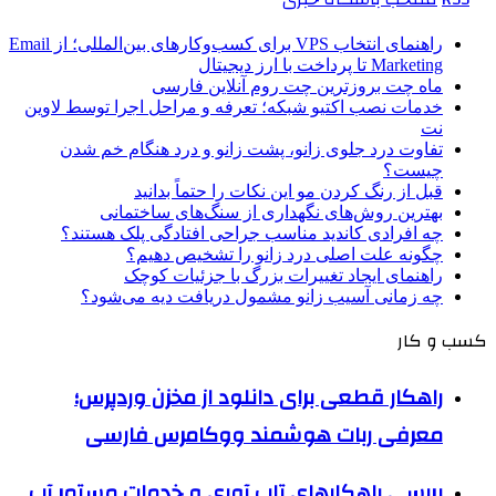
راهنمای انتخاب VPS برای کسب‌وکارهای بین‌المللی؛ از Email
Marketing تا پرداخت با ارز دیجیتال
ماه چت بروزترین چت روم آنلاین فارسی
خدمات نصب اکتیو شبکه؛ تعرفه و مراحل اجرا توسط لاوین
نت
تفاوت درد جلوی زانو، پشت زانو و درد هنگام خم شدن
چیست؟
قبل از رنگ کردن مو این نکات را حتماً بدانید
بهترین روش‌های نگهداری از سنگ‌های ساختمانی
چه افرادی کاندید مناسب جراحی افتادگی پلک هستند؟
چگونه علت اصلی درد زانو را تشخیص دهیم؟
راهنمای ایجاد تغییرات بزرگ با جزئیات کوچک
چه زمانی آسیب زانو مشمول دریافت دیه می‌شود؟
کسب و کار
راهکار قطعی برای دانلود از مخزن وردپرس؛
معرفی ربات هوشمند ووکامرس فارسی
بررسی راهکارهای تاب آوری و خدمات مستمر آب