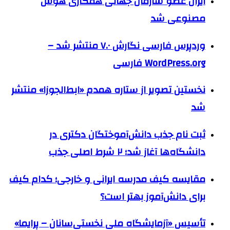
ایران عضو سازمان جهانی همکاری هوش
مصنوعی شد
وردپرس فارسی نگارش ۷.۰ منتشر شد –
WordPress.org فارسی
نخستین تصویر از ستاره همدم «ابط‌الجوزا» منتشر
شد
ثبت نام جذب دانش‌آموختگان دکتری در
دانشگاه‌ها آغاز شد؛ ۲ شرط اصلی جذب
مقایسه کیف مدرسه ایرانی و خارجی؛ کدام کیف
برای دانش‌آموز بهتر است؟
تأسیس «آزمایشگاه ملی نخستی‌سانان – پرایما»