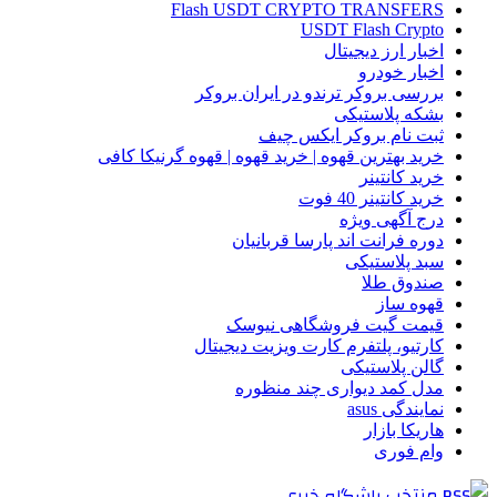
Flash USDT CRYPTO TRANSFERS
USDT Flash Crypto
اخبار ارز دیجیتال
اخبار خودرو
بررسی بروکر ترندو در ایران بروکر
بشکه پلاستیکی
ثبت نام بروکر ایکس چیف
خرید بهترین قهوه | خرید قهوه | قهوه گرنیکا کافی
خرید کانتینر
خرید کانتینر 40 فوت
درج آگهی ویژه
دوره فرانت اند پارسا قربانیان
سبد پلاستیکی
صندوق طلا
قهوه ساز
قیمت گیت فروشگاهی نیوسک
کارتیو، پلتفرم کارت ویزیت دیجیتال
گالن پلاستیکی
مدل کمد دیواری چند منظوره
نمایندگی asus
هاریکا بازار
وام فوری
منتخب باشگاه خبری