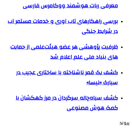
معرفی ربات هوشمند ووکامرس فارسی
بررسی راهکارهای تاب آوری و خدمات مستمر آب
در شرایط جنگی
ظرفیت پژوهشی هر عضو هیئت‌علمی از حمایت
های بنیاد ملی علم اعلام شد
کشف یک قمر ناشناخته با ساختاری عجیب در
سیارک «نیسا»
کشف سیاه‌چاله سرگردان در مرز کهکشان با
کمک هوش مصنوعی
پیوند