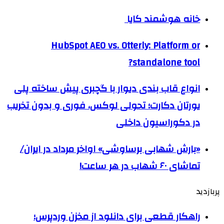
خانه هوشمند کایا
HubSpot AEO vs. Otterly: Platform or
standalone tool?
انواع قاب بندی دیوار با گچبری پیش ساخته پلی
یورتان دکارت؛ تحولی لوکس، فوری و بدون تخریب
در دکوراسیون داخلی
«بارش شهابی برساوشی» اواخر مرداد در ایران/
تماشای ۶۰ شهاب در هر ساعت!
پربازدید
راهکار قطعی برای دانلود از مخزن وردپرس؛