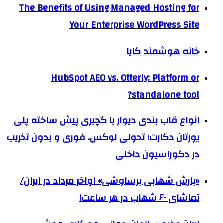
The Benefits of Using Managed Hosting for
Your Enterprise WordPress Site
خانه هوشمند کایا
HubSpot AEO vs. Otterly: Platform or
standalone tool?
انواع قاب بندی دیوار با گچبری پیش ساخته پلی
یورتان دکارت؛ تحولی لوکس، فوری و بدون تخریب
در دکوراسیون داخلی
«بارش شهابی برساوشی» اواخر مرداد در ایران/
تماشای ۶۰ شهاب در هر ساعت!