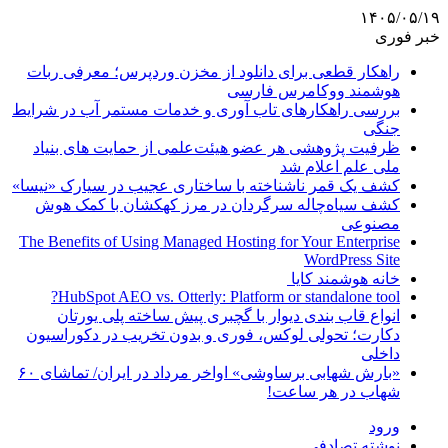
۱۴۰۵/۰۵/۱۹
خبر فوری
راهکار قطعی برای دانلود از مخزن وردپرس؛ معرفی ربات
هوشمند ووکامرس فارسی
بررسی راهکارهای تاب آوری و خدمات مستمر آب در شرایط
جنگی
ظرفیت پژوهشی هر عضو هیئت‌علمی از حمایت های بنیاد
ملی علم اعلام شد
کشف یک قمر ناشناخته با ساختاری عجیب در سیارک «نیسا»
کشف سیاه‌چاله سرگردان در مرز کهکشان با کمک هوش
مصنوعی
The Benefits of Using Managed Hosting for Your Enterprise
WordPress Site
خانه هوشمند کایا
HubSpot AEO vs. Otterly: Platform or standalone tool?
انواع قاب بندی دیوار با گچبری پیش ساخته پلی یورتان
دکارت؛ تحولی لوکس، فوری و بدون تخریب در دکوراسیون
داخلی
«بارش شهابی برساوشی» اواخر مرداد در ایران/ تماشای ۶۰
شهاب در هر ساعت!
ورود
نوشته تصادفی