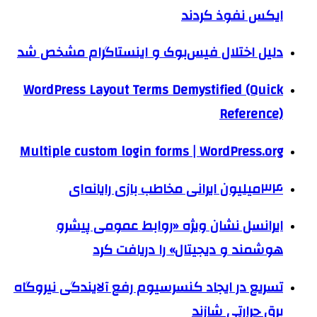
ایکس نفوذ کردند
دلیل اختلال فیس‌بوک و اینستاگرام مشخص شد
WordPress Layout Terms Demystified (Quick
Reference)
Multiple custom login forms | WordPress.org
۳۴میلیون ایرانی مخاطب بازی‌ رایانه‌ای
ایرانسل نشان ویژه «روابط عمومی پیشرو
هوشمند و دیجیتال» را دریافت کرد
تسریع در ایجاد کنسرسیوم رفع آلایندگی نیروگاه
برق حرارتی شازند