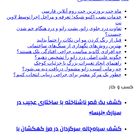
ماه چت بروزترین چت روم آنلاین فارسی
خدمات نصب اکتیو شبکه؛ تعرفه و مراحل اجرا توسط لاوین
نت
تفاوت درد جلوی زانو، پشت زانو و درد هنگام خم شدن
چیست؟
قبل از رنگ کردن مو این نکات را حتماً بدانید
بهترین روش‌های نگهداری از سنگ‌های ساختمانی
چه افرادی کاندید مناسب جراحی افتادگی پلک هستند؟
چگونه علت اصلی درد زانو را تشخیص دهیم؟
راهنمای ایجاد تغییرات بزرگ با جزئیات کوچک
چه زمانی آسیب زانو مشمول دریافت دیه می‌شود؟
چطور یک مرکز معتبر برای جراحی زیبایی انتخاب کنیم؟
کسب و کار
کشف یک قمر ناشناخته با ساختاری عجیب در
سیارک «نیسا»
کشف سیاه‌چاله سرگردان در مرز کهکشان با