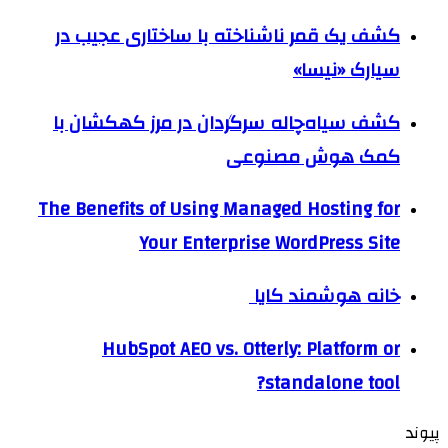
کشف یک قمر ناشناخته با ساختاری عجیب در
سیارک «نیسا»
کشف سیاه‌چاله سرگردان در مرز کهکشان با
کمک هوش مصنوعی
The Benefits of Using Managed Hosting for
Your Enterprise WordPress Site
خانه هوشمند کایا
HubSpot AEO vs. Otterly: Platform or
standalone tool?
پیوند