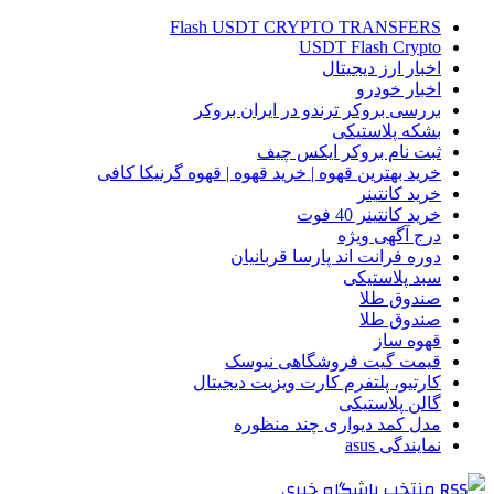
Flash USDT CRYPTO TRANSFERS
USDT Flash Crypto
اخبار ارز دیجیتال
اخبار خودرو
بررسی بروکر ترندو در ایران بروکر
بشکه پلاستیکی
ثبت نام بروکر ایکس چیف
خرید بهترین قهوه | خرید قهوه | قهوه گرنیکا کافی
خرید کانتینر
خرید کانتینر 40 فوت
درج آگهی ویژه
دوره فرانت اند پارسا قربانیان
سبد پلاستیکی
صندوق طلا
صندوق طلا
قهوه ساز
قیمت گیت فروشگاهی نیوسک
کارتیو، پلتفرم کارت ویزیت دیجیتال
گالن پلاستیکی
مدل کمد دیواری چند منظوره
نمایندگی asus
منتخب باشگاه خبری