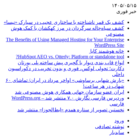
۱۴۰۵/۰۵/۱۵
خبر فوری
کشف یک قمر ناشناخته با ساختاری عجیب در سیارک «نیسا»
کشف سیاه‌چاله سرگردان در مرز کهکشان با کمک هوش
مصنوعی
The Benefits of Using Managed Hosting for Your Enterprise
WordPress Site
خانه هوشمند کایا
HubSpot AEO vs. Otterly: Platform or standalone tool?
انواع قاب بندی دیوار با گچبری پیش ساخته پلی یورتان
دکارت؛ تحولی لوکس، فوری و بدون تخریب در دکوراسیون
داخلی
«بارش شهابی برساوشی» اواخر مرداد در ایران/ تماشای ۶۰
شهاب در هر ساعت!
ایران عضو سازمان جهانی همکاری هوش مصنوعی شد
وردپرس فارسی نگارش ۷.۰ منتشر شد – WordPress.org
فارسی
نخستین تصویر از ستاره همدم «ابط‌الجوزا» منتشر شد
ورود
نوشته تصادفی
سایدبار