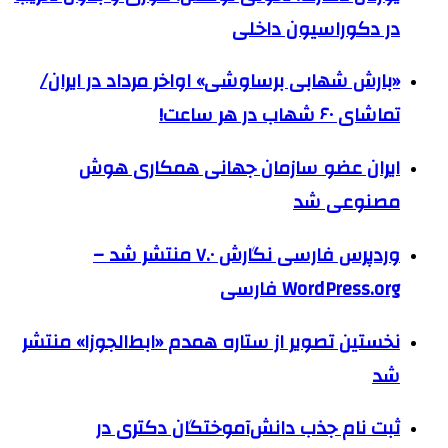
در دکوراسیون داخلی
«بارش شهابی برساوشی» اواخر مرداد در ایران/
تماشای ۶۰ شهاب در هر ساعت!
ایران عضو سازمان جهانی همکاری هوش
مصنوعی شد
وردپرس فارسی نگارش ۷.۰ منتشر شد –
WordPress.org فارسی
نخستین تصویر از ستاره همدم «ابط‌الجوزا» منتشر
شد
ثبت نام جذب دانش‌آموختگان دکتری در