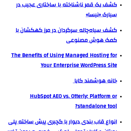
کشف یک قمر ناشناخته با ساختاری عجیب در
سیارک «نیسا»
کشف سیاه‌چاله سرگردان در مرز کهکشان با
کمک هوش مصنوعی
The Benefits of Using Managed Hosting for
Your Enterprise WordPress Site
خانه هوشمند کایا
HubSpot AEO vs. Otterly: Platform or
standalone tool?
انواع قاب بندی دیوار با گچبری پیش ساخته پلی