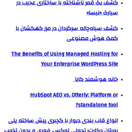
کشف یک قمر ناشناخته با ساختاری عجیب در
سیارک «نیسا»
کشف سیاه‌چاله سرگردان در مرز کهکشان با
کمک هوش مصنوعی
The Benefits of Using Managed Hosting for
Your Enterprise WordPress Site
خانه هوشمند کایا
HubSpot AEO vs. Otterly: Platform or
standalone tool?
انواع قاب بندی دیوار با گچبری پیش ساخته پلی
یورتان دکارت؛ تحولی لوکس، فوری و بدون تخریب