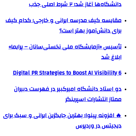
دانشگاه‌ها آغاز شد؛ ۲ شرط اصلی جذب
مقایسه کیف مدرسه ایرانی و خارجی؛ کدام کیف
برای دانش‌آموز بهتر است؟
تأسیس «آزمایشگاه ملی نخستی‌سانان – پرایما»
ابلاغ شد
6 Digital PR Strategies to Boost AI Visibility
دو استاد دانشگاه امیرکبیر در فهرست دبیران
ممتاز انتشارات اسپرینگر
🔥 افزونه پینوا؛ بهترین جایگزین ایرانی و سبک برای
دیجیتس در وردپرس