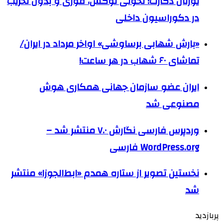
یورتان دکارت؛ تحولی لوکس، فوری و بدون تخریب
در دکوراسیون داخلی
«بارش شهابی برساوشی» اواخر مرداد در ایران/
تماشای ۶۰ شهاب در هر ساعت!
ایران عضو سازمان جهانی همکاری هوش
مصنوعی شد
وردپرس فارسی نگارش ۷.۰ منتشر شد –
WordPress.org فارسی
نخستین تصویر از ستاره همدم «ابط‌الجوزا» منتشر
شد
پربازدید