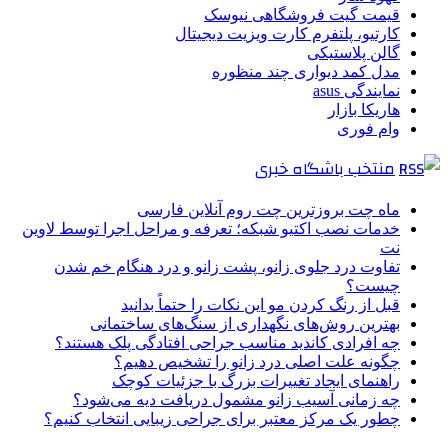
قیمت گیت فروشگاهی نیوسک
کارتیو، پلتفرم کارت ویزیت دیجیتال
گالن پلاستیکی
مدل کمد دیواری چند منظوره
نمایندگی asus
هاریکا بازار
وام فوری
منتخب باشگاه خبری
ماه چت بروزترین چت روم آنلاین فارسی
خدمات نصب اکتیو شبکه؛ تعرفه و مراحل اجرا توسط لاوین
نت
تفاوت درد جلوی زانو، پشت زانو و درد هنگام خم شدن
چیست؟
قبل از رنگ کردن مو این نکات را حتماً بدانید
بهترین روش‌های نگهداری از سنگ‌های ساختمانی
چه افرادی کاندید مناسب جراحی افتادگی پلک هستند؟
چگونه علت اصلی درد زانو را تشخیص دهیم؟
راهنمای ایجاد تغییرات بزرگ با جزئیات کوچک
چه زمانی آسیب زانو مشمول دریافت دیه می‌شود؟
چطور یک مرکز معتبر برای جراحی زیبایی انتخاب کنیم؟