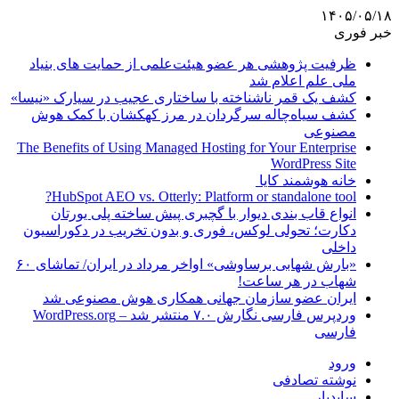
۱۴۰۵/۰۵/۱۸
خبر فوری
ظرفیت پژوهشی هر عضو هیئت‌علمی از حمایت های بنیاد
ملی علم اعلام شد
کشف یک قمر ناشناخته با ساختاری عجیب در سیارک «نیسا»
کشف سیاه‌چاله سرگردان در مرز کهکشان با کمک هوش
مصنوعی
The Benefits of Using Managed Hosting for Your Enterprise
WordPress Site
خانه هوشمند کایا
HubSpot AEO vs. Otterly: Platform or standalone tool?
انواع قاب بندی دیوار با گچبری پیش ساخته پلی یورتان
دکارت؛ تحولی لوکس، فوری و بدون تخریب در دکوراسیون
داخلی
«بارش شهابی برساوشی» اواخر مرداد در ایران/ تماشای ۶۰
شهاب در هر ساعت!
ایران عضو سازمان جهانی همکاری هوش مصنوعی شد
وردپرس فارسی نگارش ۷.۰ منتشر شد – WordPress.org
فارسی
ورود
نوشته تصادفی
سایدبار