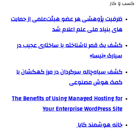
کسب و کار
ظرفیت پژوهشی هر عضو هیئت‌علمی از حمایت
های بنیاد ملی علم اعلام شد
کشف یک قمر ناشناخته با ساختاری عجیب در
سیارک «نیسا»
کشف سیاه‌چاله سرگردان در مرز کهکشان با
کمک هوش مصنوعی
The Benefits of Using Managed Hosting for
Your Enterprise WordPress Site
خانه هوشمند کایا