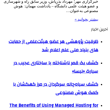
خبرگزاری مهر؛ مهرداد بذرپاش، وزیر سابق راه و شهرسازی
و عضو هیئت علمی دانشگاه – یادداشت مهمان: هوش
مصنوعی به‌عنوان…
بیشتر بخوانید »
آحرین اخبار
ظرفیت پژوهشی هر عضو هیئت‌علمی از حمایت
های بنیاد ملی علم اعلام شد
کشف یک قمر ناشناخته با ساختاری عجیب در
سیارک «نیسا»
کشف سیاه‌چاله سرگردان در مرز کهکشان با
کمک هوش مصنوعی
The Benefits of Using Managed Hosting for