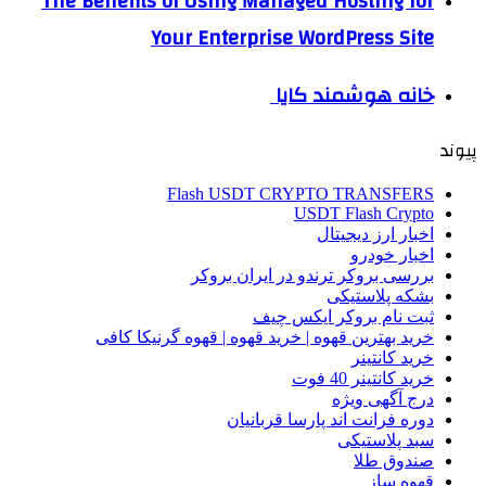
The Benefits of Using Managed Hosting for
Your Enterprise WordPress Site
خانه هوشمند کایا
پیوند
Flash USDT CRYPTO TRANSFERS
USDT Flash Crypto
اخبار ارز دیجیتال
اخبار خودرو
بررسی بروکر ترندو در ایران بروکر
بشکه پلاستیکی
ثبت نام بروکر ایکس چیف
خرید بهترین قهوه | خرید قهوه | قهوه گرنیکا کافی
خرید کانتینر
خرید کانتینر 40 فوت
درج آگهی ویژه
دوره فرانت اند پارسا قربانیان
سبد پلاستیکی
صندوق طلا
قهوه ساز