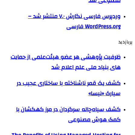
مصنوعی شد
وردپرس فارسی نگارش ۷.۰ منتشر شد –
WordPress.org فارسی
پربازدید
ظرفیت پژوهشی هر عضو هیئت‌علمی از حمایت
های بنیاد ملی علم اعلام شد
کشف یک قمر ناشناخته با ساختاری عجیب در
سیارک «نیسا»
کشف سیاه‌چاله سرگردان در مرز کهکشان با
کمک هوش مصنوعی