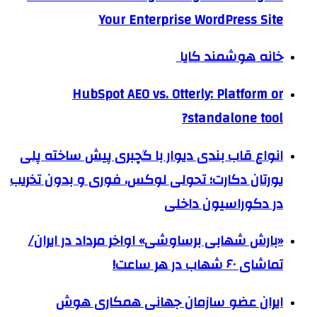
Your Enterprise WordPress Site
خانه هوشمند کایا
HubSpot AEO vs. Otterly: Platform or
standalone tool?
انواع قاب بندی دیوار با گچبری پیش ساخته پلی
یورتان دکارت؛ تحولی لوکس، فوری و بدون تخریب
در دکوراسیون داخلی
«بارش شهابی برساوشی» اواخر مرداد در ایران/
تماشای ۶۰ شهاب در هر ساعت!
ایران عضو سازمان جهانی همکاری هوش