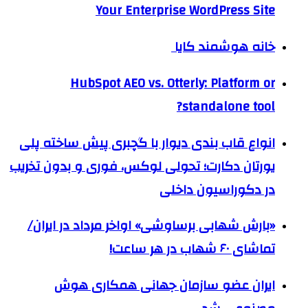
Your Enterprise WordPress Site
خانه هوشمند کایا
HubSpot AEO vs. Otterly: Platform or
standalone tool?
انواع قاب بندی دیوار با گچبری پیش ساخته پلی
یورتان دکارت؛ تحولی لوکس، فوری و بدون تخریب
در دکوراسیون داخلی
«بارش شهابی برساوشی» اواخر مرداد در ایران/
تماشای ۶۰ شهاب در هر ساعت!
ایران عضو سازمان جهانی همکاری هوش