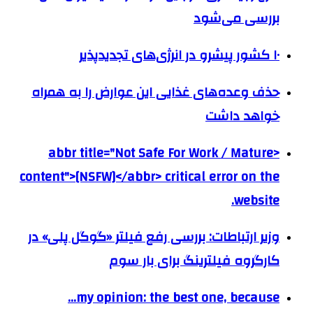
بررسی می‌شود
۱۰ کشور پیشرو در انرژی‌های تجدیدپذیر
حذف وعده‌های غذایی این عوارض را به همراه
خواهد داشت
<abbr title="Not Safe For Work / Mature
content">[NSFW]</abbr> critical error on the
website.
وزیر ارتباطات: بررسی رفع فیلتر «گوگل پلی» در
کارگروه فیلترینگ برای بار سوم
my opinion: the best one, because…