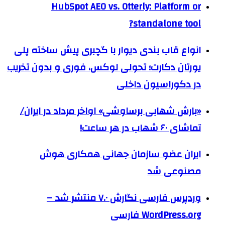
HubSpot AEO vs. Otterly: Platform or
standalone tool?
انواع قاب بندی دیوار با گچبری پیش ساخته پلی
یورتان دکارت؛ تحولی لوکس، فوری و بدون تخریب
در دکوراسیون داخلی
«بارش شهابی برساوشی» اواخر مرداد در ایران/
تماشای ۶۰ شهاب در هر ساعت!
ایران عضو سازمان جهانی همکاری هوش
مصنوعی شد
وردپرس فارسی نگارش ۷.۰ منتشر شد –
WordPress.org فارسی