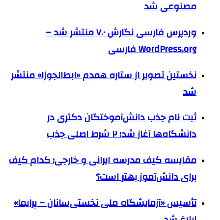
مصنوعی شد
وردپرس فارسی نگارش ۷.۰ منتشر شد –
WordPress.org فارسی
نخستین تصویر از ستاره همدم «ابط‌الجوزا» منتشر
شد
ثبت نام جذب دانش‌آموختگان دکتری در
دانشگاه‌ها آغاز شد؛ ۲ شرط اصلی جذب
مقایسه کیف مدرسه ایرانی و خارجی؛ کدام کیف
برای دانش‌آموز بهتر است؟
تأسیس «آزمایشگاه ملی نخستی‌سانان – پرایما»
ابلاغ شد