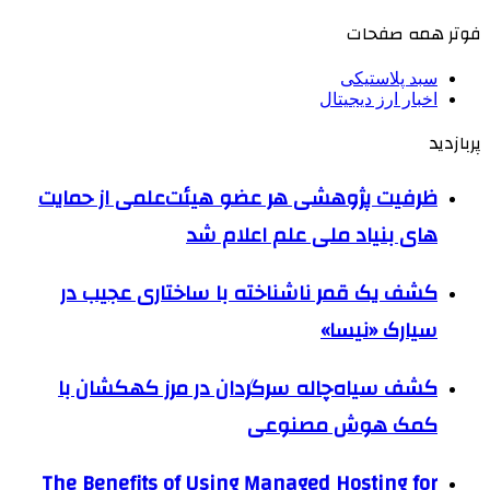
فوتر همه صفحات
سبد پلاستیکی
اخبار ارز دیجیتال
پربازدید
ظرفیت پژوهشی هر عضو هیئت‌علمی از حمایت
های بنیاد ملی علم اعلام شد
کشف یک قمر ناشناخته با ساختاری عجیب در
سیارک «نیسا»
کشف سیاه‌چاله سرگردان در مرز کهکشان با
کمک هوش مصنوعی
The Benefits of Using Managed Hosting for