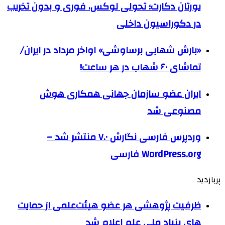
یورتان دکارت؛ تحولی لوکس، فوری و بدون تخریب
در دکوراسیون داخلی
«بارش شهابی برساوشی» اواخر مرداد در ایران/
تماشای ۶۰ شهاب در هر ساعت!
ایران عضو سازمان جهانی همکاری هوش
مصنوعی شد
وردپرس فارسی نگارش ۷.۰ منتشر شد –
WordPress.org فارسی
پربازدید
ظرفیت پژوهشی هر عضو هیئت‌علمی از حمایت
های بنیاد ملی علم اعلام شد