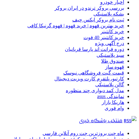
اخبار خودرو
بررسی بروکر ترندو در ایران بروکر
بشکه پلاستیکی
ثبت نام بروکر ایکس چیف
خرید بهترین قهوه | خرید قهوه | قهوه گرنیکا کافی
خرید کانتینر
خرید کانتینر 40 فوت
درج آگهی ویژه
دوره فرانت اند پارسا قربانیان
سبد پلاستیکی
صندوق طلا
قهوه ساز
قیمت گیت فروشگاهی نیوسک
کارتیو، پلتفرم کارت ویزیت دیجیتال
گالن پلاستیکی
مدل کمد دیواری چند منظوره
نمایندگی asus
هاریکا بازار
وام فوری
منتخب باشگاه خبری
ماه چت بروزترین چت روم آنلاین فارسی