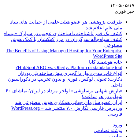
۱۴۰۵/۰۵/۱۷
خبر فوری
ظرفیت پژوهشی هر عضو هیئت‌علمی از حمایت های بنیاد
ملی علم اعلام شد
کشف یک قمر ناشناخته با ساختاری عجیب در سیارک «نیسا»
کشف سیاه‌چاله سرگردان در مرز کهکشان با کمک هوش
مصنوعی
The Benefits of Using Managed Hosting for Your Enterprise
WordPress Site
خانه هوشمند کایا
HubSpot AEO vs. Otterly: Platform or standalone tool?
انواع قاب بندی دیوار با گچبری پیش ساخته پلی یورتان
دکارت؛ تحولی لوکس، فوری و بدون تخریب در دکوراسیون
داخلی
«بارش شهابی برساوشی» اواخر مرداد در ایران/ تماشای ۶۰
شهاب در هر ساعت!
ایران عضو سازمان جهانی همکاری هوش مصنوعی شد
وردپرس فارسی نگارش ۷.۰ منتشر شد – WordPress.org
فارسی
ورود
نوشته تصادفی
سایدبار