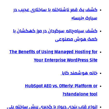
کشف یک قمر ناشناخته با ساختاری عجیب در
سیارک «نیسا»
کشف سیاه‌چاله سرگردان در مرز کهکشان با
کمک هوش مصنوعی
The Benefits of Using Managed Hosting for
Your Enterprise WordPress Site
خانه هوشمند کایا
HubSpot AEO vs. Otterly: Platform or
standalone tool?
انواع قاب بندی دیوار با گچبری پیش ساخته پلی