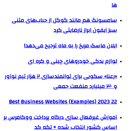
ها
سامسونگ هم مانند گوگل از حباب‌های متنی
سبز آیفون ابراز نارضایتی کرد
ایلان ماسک مریخ را به ماه ترجیح می‌دهد!
لوازم یدکی خودروهای چینی و کره ای
«رعنا» سکویی برای توانمندسازی ۲ هزار تیم نوآور
و ۳۰ میلیارد منفعت جمعی
22 Best Business Websites (Examples) 2023
آموزش غیرفعال سازی درگاه پرداخت ووکامرس بر
اساس کشور انتخاب شده + تکه کد