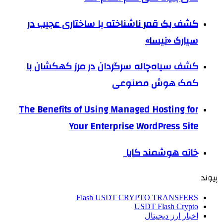
کشف یک قمر ناشناخته با ساختاری عجیب در
سیارک «نیسا»
کشف سیاه‌چاله سرگردان در مرز کهکشان با
کمک هوش مصنوعی
The Benefits of Using Managed Hosting for
Your Enterprise WordPress Site
خانه هوشمند کایا
پیوند
Flash USDT CRYPTO TRANSFERS
USDT Flash Crypto
اخبار ارز دیجیتال