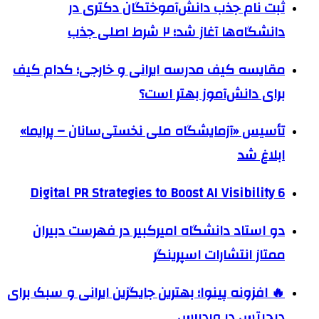
ثبت نام جذب دانش‌آموختگان دکتری در
دانشگاه‌ها آغاز شد؛ ۲ شرط اصلی جذب
مقایسه کیف مدرسه ایرانی و خارجی؛ کدام کیف
برای دانش‌آموز بهتر است؟
تأسیس «آزمایشگاه ملی نخستی‌سانان – پرایما»
ابلاغ شد
6 Digital PR Strategies to Boost AI Visibility
دو استاد دانشگاه امیرکبیر در فهرست دبیران
ممتاز انتشارات اسپرینگر
🔥 افزونه پینوا؛ بهترین جایگزین ایرانی و سبک برای
دیجیتس در وردپرس