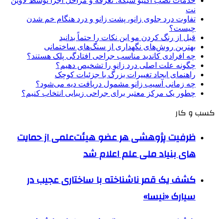
خدمات نصب اکتیو شبکه؛ تعرفه و مراحل اجرا توسط لاوین
نت
تفاوت درد جلوی زانو، پشت زانو و درد هنگام خم شدن
چیست؟
قبل از رنگ کردن مو این نکات را حتماً بدانید
بهترین روش‌های نگهداری از سنگ‌های ساختمانی
چه افرادی کاندید مناسب جراحی افتادگی پلک هستند؟
چگونه علت اصلی درد زانو را تشخیص دهیم؟
راهنمای ایجاد تغییرات بزرگ با جزئیات کوچک
چه زمانی آسیب زانو مشمول دریافت دیه می‌شود؟
چطور یک مرکز معتبر برای جراحی زیبایی انتخاب کنیم؟
کسب و کار
ظرفیت پژوهشی هر عضو هیئت‌علمی از حمایت
های بنیاد ملی علم اعلام شد
کشف یک قمر ناشناخته با ساختاری عجیب در
سیارک «نیسا»