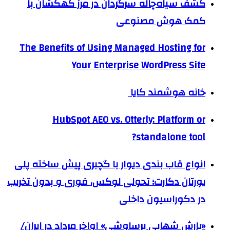
کشف سیاه‌چاله سرگردان در مرز کهکشان با
کمک هوش مصنوعی
The Benefits of Using Managed Hosting for
Your Enterprise WordPress Site
خانه هوشمند کایا
HubSpot AEO vs. Otterly: Platform or
standalone tool?
انواع قاب بندی دیوار با گچبری پیش ساخته پلی
یورتان دکارت؛ تحولی لوکس، فوری و بدون تخریب
در دکوراسیون داخلی
«بارش شهابی برساوشی» اواخر مرداد در ایران/