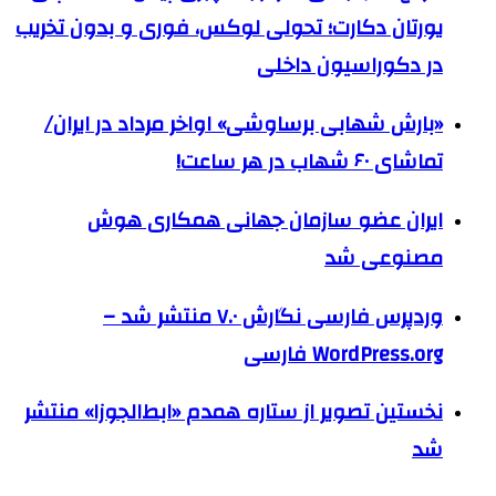
یورتان دکارت؛ تحولی لوکس، فوری و بدون تخریب
در دکوراسیون داخلی
«بارش شهابی برساوشی» اواخر مرداد در ایران/
تماشای ۶۰ شهاب در هر ساعت!
ایران عضو سازمان جهانی همکاری هوش
مصنوعی شد
وردپرس فارسی نگارش ۷.۰ منتشر شد –
WordPress.org فارسی
نخستین تصویر از ستاره همدم «ابط‌الجوزا» منتشر
شد