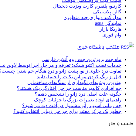
قیمت گیت فروشگاهی نیوسک
کارتیو، پلتفرم کارت ویزیت دیجیتال
گالن پلاستیکی
مدل کمد دیواری چند منظوره
نمایندگی asus
هاریکا بازار
وام فوری
منتخب باشگاه خبری
ماه چت بروزترین چت روم آنلاین فارسی
خدمات نصب اکتیو شبکه؛ تعرفه و مراحل اجرا توسط لاوین نت
تفاوت درد جلوی زانو، پشت زانو و درد هنگام خم شدن چیست؟
قبل از رنگ کردن مو این نکات را حتماً بدانید
بهترین روش‌های نگهداری از سنگ‌های ساختمانی
چه افرادی کاندید مناسب جراحی افتادگی پلک هستند؟
چگونه علت اصلی درد زانو را تشخیص دهیم؟
راهنمای ایجاد تغییرات بزرگ با جزئیات کوچک
چه زمانی آسیب زانو مشمول دریافت دیه می‌شود؟
چطور یک مرکز معتبر برای جراحی زیبایی انتخاب کنیم؟
کسب و کار