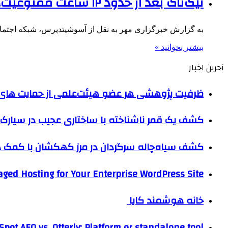
تیک‌تاک بعد از حدود ۱۲ ساعت ممنوعیت، با دستور ترامپ به آمریکا بازگشت
به گزارش خبرگزاری مهر به نقل از آسوشیتدپرس، شبکه اجتماعی 
بیشتر بخوانید »
آحرین اخبار
ظرفیت پژوهشی هر عضو هیئت‌علمی از حمایت های ب
کشف یک قمر ناشناخته با ساختاری عجیب در سیارک 
کشف سیاه‌چاله سرگردان در مرز کهکشان با کم
ged Hosting for Your Enterprise WordPress Site
خانه هوشمند کایا
pot AEO vs. Otterly: Platform or standalone tool?