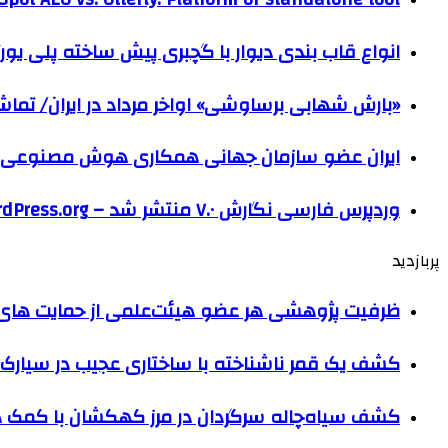
انواع قاب بندی دیوار با گچبری پیش ساخته پلی یو
«بارش شهابی برساوشی» اواخر مرداد در ایران/ تماشای ۶۰ شهاب در هر 
ایران عضو سازمان جهانی همکاری هوش مصنوعی
وردپرس فارسی نگارش ۷.۰ منتشر شد – WordPress.org فارسی
پربازدید
ظرفیت پژوهشی هر عضو هیئت‌علمی از حمایت های ب
کشف یک قمر ناشناخته با ساختاری عجیب در سیارک 
کشف سیاه‌چاله سرگردان در مرز کهکشان با کم