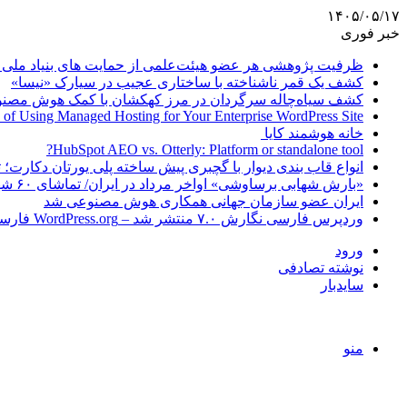
۱۴۰۵/۰۵/۱۷
خبر فوری
ظرفیت پژوهشی هر عضو هیئت‌علمی از حمایت های بنیاد ملی 
کشف یک قمر ناشناخته با ساختاری عجیب در سیارک «نیسا»
کشف سیاه‌چاله سرگردان در مرز کهکشان با کمک هوش مصن
 of Using Managed Hosting for Your Enterprise WordPress Site
خانه هوشمند کایا
HubSpot AEO vs. Otterly: Platform or standalone tool?
انواع قاب بندی دیوار با گچبری پیش ساخته پلی یورتان دکارت
«بارش شهابی برساوشی» اواخر مرداد در ایران/ تماشای ۶۰ شهاب در هر ساعت!
ایران عضو سازمان جهانی همکاری هوش مصنوعی شد
وردپرس فارسی نگارش ۷.۰ منتشر شد – WordPress.org فارسی
ورود
نوشته تصادفی
سایدبار
منو