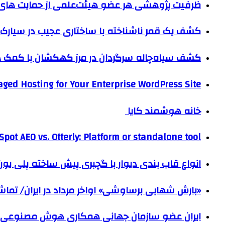
ظرفیت پژوهشی هر عضو هیئت‌علمی از حمایت های ب
کشف یک قمر ناشناخته با ساختاری عجیب در سیارک 
کشف سیاه‌چاله سرگردان در مرز کهکشان با کم
ged Hosting for Your Enterprise WordPress Site
خانه هوشمند کایا
pot AEO vs. Otterly: Platform or standalone tool?
انواع قاب بندی دیوار با گچبری پیش ساخته پلی یو
«بارش شهابی برساوشی» اواخر مرداد در ایران/ تماشای ۶۰ شهاب در هر 
ایران عضو سازمان جهانی همکاری هوش مصنوعی