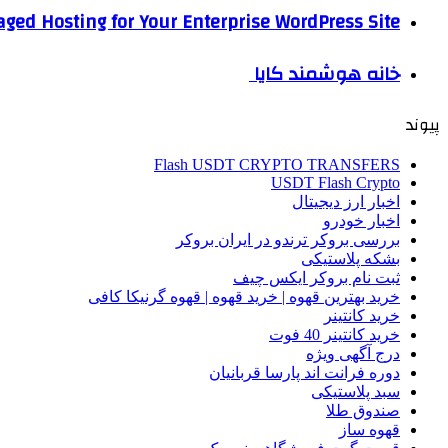
ged Hosting for Your Enterprise WordPress Site
خانه هوشمند کایا
پیوند
Flash USDT CRYPTO TRANSFERS
USDT Flash Crypto
اخبار ارز دیجیتال
اخبار خودرو
بررسی بروکر ترندو در ایران بروکر
بشکه پلاستیکی
ثبت نام بروکر ایکس چیف
خرید بهترین قهوه | خرید قهوه | قهوه گرنیکا کافی
خرید کانتینر
خرید کانتینر 40 فوت
درج آگهی ویژه
دوره فرانت اند پارسا قربانیان
سبد پلاستیکی
صندوق طلا
قهوه ساز