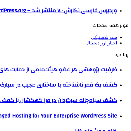
وردپرس فارسی نگارش ۷.۰ منتشر شد – WordPress.org فارسی
فوتر همه صفحات
سبد پلاستیکی
اخبار ارز دیجیتال
پربازدید
ظرفیت پژوهشی هر عضو هیئت‌علمی از حمایت های ب
کشف یک قمر ناشناخته با ساختاری عجیب در سیارک 
کشف سیاه‌چاله سرگردان در مرز کهکشان با کم
ged Hosting for Your Enterprise WordPress Site