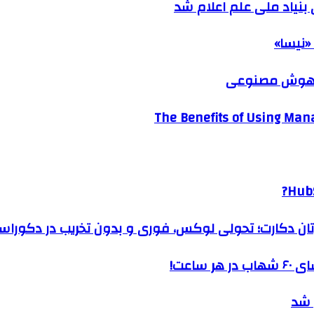
نیاد ملی علم اعلام شد
«نیسا»
ک هوش مصنوعی
The Benefits of Using Mana
HubS
رتان دکارت؛ تحولی لوکس، فوری و بدون تخریب در دکوراس
ساعت!
 شد