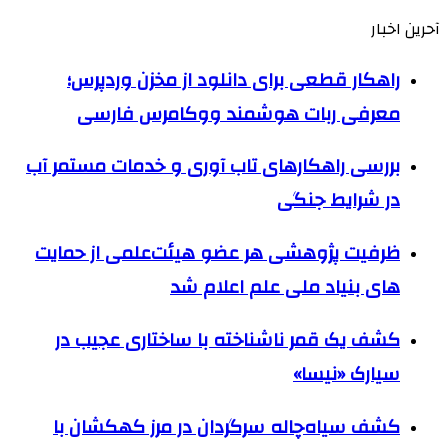
آحرین اخبار
راهکار قطعی برای دانلود از مخزن وردپرس؛
معرفی ربات هوشمند ووکامرس فارسی
بررسی راهکارهای تاب آوری و خدمات مستمر آب
در شرایط جنگی
ظرفیت پژوهشی هر عضو هیئت‌علمی از حمایت
های بنیاد ملی علم اعلام شد
کشف یک قمر ناشناخته با ساختاری عجیب در
سیارک «نیسا»
کشف سیاه‌چاله سرگردان در مرز کهکشان با