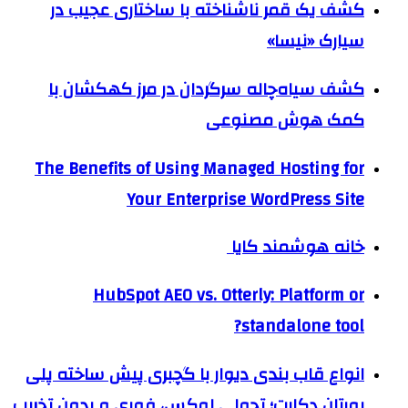
کشف یک قمر ناشناخته با ساختاری عجیب در
سیارک «نیسا»
کشف سیاه‌چاله سرگردان در مرز کهکشان با
کمک هوش مصنوعی
The Benefits of Using Managed Hosting for
Your Enterprise WordPress Site
خانه هوشمند کایا
HubSpot AEO vs. Otterly: Platform or
standalone tool?
انواع قاب بندی دیوار با گچبری پیش ساخته پلی
یورتان دکارت؛ تحولی لوکس، فوری و بدون تخریب