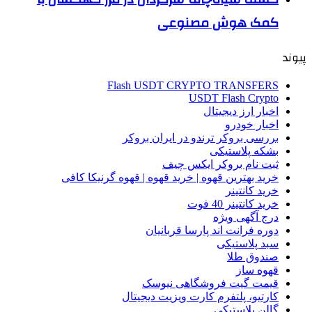
کمک هوش مصنوعی
پیوند
Flash USDT CRYPTO TRANSFERS
USDT Flash Crypto
اخبار ارز دیجیتال
اخبار خودرو
بررسی بروکر ترندو در ایران بروکر
بشکه پلاستیکی
ثبت نام بروکر ایکس چیف
خرید بهترین قهوه | خرید قهوه | قهوه گرنیکا کافی
خرید کانتینر
خرید کانتینر 40 فوت
درج آگهی ویژه
دوره فرانت اند پارسا قربانیان
سبد پلاستیکی
صندوق طلا
قهوه ساز
قیمت گیت فروشگاهی نیوسک
کارتیو، پلتفرم کارت ویزیت دیجیتال
گالن پلاستیکی