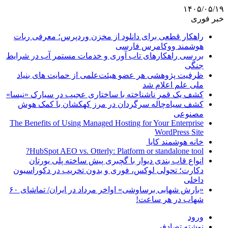
۱۴۰۵/۰۵/۱۹
خبر فوری
راهکار قطعی برای دانلود از مخزن وردپرس؛ معرفی ربات
هوشمند ووکامرس فارسی
بررسی راهکارهای تاب آوری و خدمات مستمر آب در شرایط
جنگی
ظرفیت پژوهشی هر عضو هیئت‌علمی از حمایت های بنیاد
ملی علم اعلام شد
کشف یک قمر ناشناخته با ساختاری عجیب در سیارک «نیسا»
کشف سیاه‌چاله سرگردان در مرز کهکشان با کمک هوش
مصنوعی
The Benefits of Using Managed Hosting for Your Enterprise
WordPress Site
خانه هوشمند کایا
HubSpot AEO vs. Otterly: Platform or standalone tool?
انواع قاب بندی دیوار با گچبری پیش ساخته پلی یورتان
دکارت؛ تحولی لوکس، فوری و بدون تخریب در دکوراسیون
داخلی
«بارش شهابی برساوشی» اواخر مرداد در ایران/ تماشای ۶۰
شهاب در هر ساعت!
ورود
نوشته تصادفی