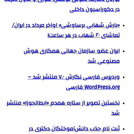
در دکوراسیون داخلی
«بارش شهابی برساوشی» اواخر مرداد در ایران/
تماشای ۶۰ شهاب در هر ساعت!
ایران عضو سازمان جهانی همکاری هوش
مصنوعی شد
وردپرس فارسی نگارش ۷.۰ منتشر شد –
WordPress.org فارسی
نخستین تصویر از ستاره همدم «ابط‌الجوزا» منتشر
شد
ثبت نام جذب دانش‌آموختگان دکتری در