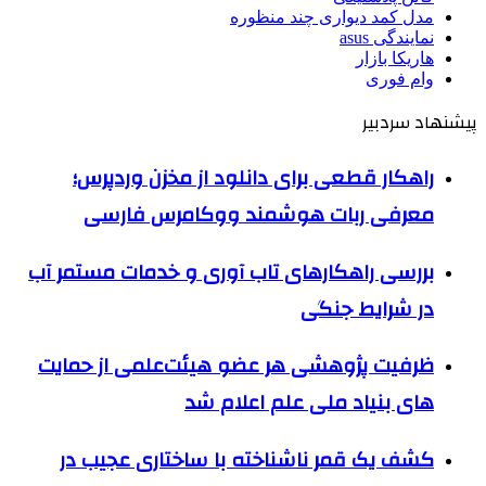
مدل کمد دیواری چند منظوره
نمایندگی asus
هاریکا بازار
وام فوری
پیشنهاد سردبیر
راهکار قطعی برای دانلود از مخزن وردپرس؛
معرفی ربات هوشمند ووکامرس فارسی
بررسی راهکارهای تاب آوری و خدمات مستمر آب
در شرایط جنگی
ظرفیت پژوهشی هر عضو هیئت‌علمی از حمایت
های بنیاد ملی علم اعلام شد
کشف یک قمر ناشناخته با ساختاری عجیب در