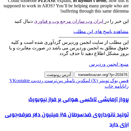
Could someone
PLEASE
explain,
in layman’s terms
, how this is
supposed to work in AIOS? You’ll be helping many people who are
suffering through this same dilemma!
این خبر را در
ایران وب سازان مرجع وب و فناوری
دنبال کنید
مشاهده پاسخ های این مطلب
———————————————
این مطلب از سایت انجمن وردپرس گردآوری شده است و کلیه
حقوق مطلق به انجمن وردپرس می باشد در صورت مغایرت و یا
بروز مشکل اطلاع دهید تا حذف گردد
منبع: انجمن وردپرس
آدرس رونوشت
فیس بوک
توییتر (X)
لینکدین
‫تامبلر
‫پین‌ترست
‫رددیت
‫VKontakte
رایانامه
چاپ
پرواز آزمایشی تاکسی هوایی بر فراز نیویورک
تولید نانوداروی ضدسرطان ۲۵ میلیون دلار صرفه‌جویی
ارزی دارد