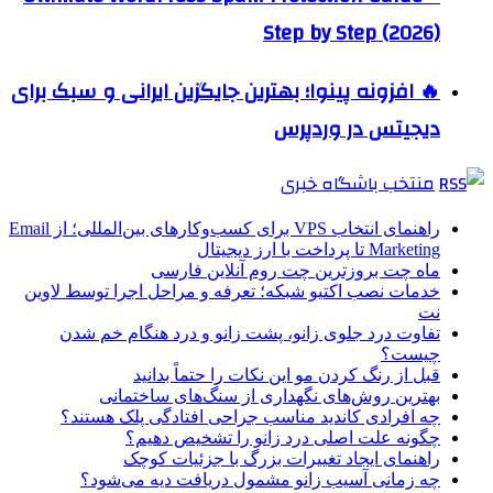
Step by Step (2026)
🔥 افزونه پینوا؛ بهترین جایگزین ایرانی و سبک برای
دیجیتس در وردپرس
منتخب باشگاه خبری
راهنمای انتخاب VPS برای کسب‌وکارهای بین‌المللی؛ از Email
Marketing تا پرداخت با ارز دیجیتال
ماه چت بروزترین چت روم آنلاین فارسی
خدمات نصب اکتیو شبکه؛ تعرفه و مراحل اجرا توسط لاوین
نت
تفاوت درد جلوی زانو، پشت زانو و درد هنگام خم شدن
چیست؟
قبل از رنگ کردن مو این نکات را حتماً بدانید
بهترین روش‌های نگهداری از سنگ‌های ساختمانی
چه افرادی کاندید مناسب جراحی افتادگی پلک هستند؟
چگونه علت اصلی درد زانو را تشخیص دهیم؟
راهنمای ایجاد تغییرات بزرگ با جزئیات کوچک
چه زمانی آسیب زانو مشمول دریافت دیه می‌شود؟