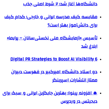
دانشگاه‌ها آغاز شد؛ ۲ شرط اصلی جذب
مقایسه کیف مدرسه ایرانی و خارجی؛ کدام کیف
برای دانش‌آموز بهتر است؟
تأسیس «آزمایشگاه ملی نخستی‌سانان – پرایما»
ابلاغ شد
6 Digital PR Strategies to Boost AI Visibility
دو استاد دانشگاه امیرکبیر در فهرست دبیران
ممتاز انتشارات اسپرینگر
🔥 افزونه پینوا؛ بهترین جایگزین ایرانی و سبک برای
دیجیتس در وردپرس