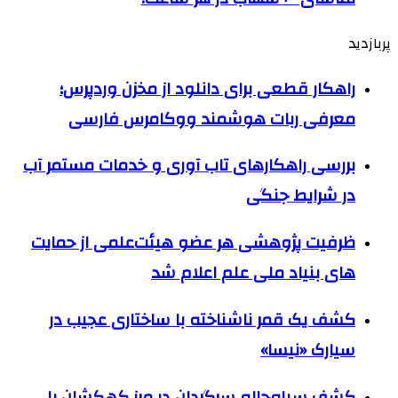
پربازدید
راهکار قطعی برای دانلود از مخزن وردپرس؛
معرفی ربات هوشمند ووکامرس فارسی
بررسی راهکارهای تاب آوری و خدمات مستمر آب
در شرایط جنگی
ظرفیت پژوهشی هر عضو هیئت‌علمی از حمایت
های بنیاد ملی علم اعلام شد
کشف یک قمر ناشناخته با ساختاری عجیب در
سیارک «نیسا»
کشف سیاه‌چاله سرگردان در مرز کهکشان با