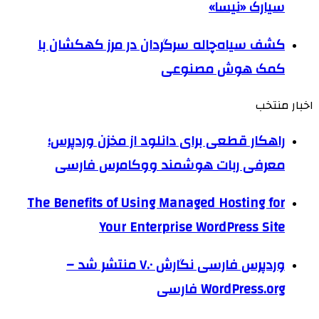
سیارک «نیسا»
کشف سیاه‌چاله سرگردان در مرز کهکشان با
کمک هوش مصنوعی
اخبار منتخب
راهکار قطعی برای دانلود از مخزن وردپرس؛
معرفی ربات هوشمند ووکامرس فارسی
The Benefits of Using Managed Hosting for
Your Enterprise WordPress Site
وردپرس فارسی نگارش ۷.۰ منتشر شد –
WordPress.org فارسی