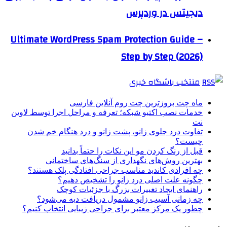
دیجیتس در وردپرس
Ultimate WordPress Spam Protection Guide –
Step by Step (2026)
منتخب باشگاه خبری
ماه چت بروزترین چت روم آنلاین فارسی
خدمات نصب اکتیو شبکه؛ تعرفه و مراحل اجرا توسط لاوین
نت
تفاوت درد جلوی زانو، پشت زانو و درد هنگام خم شدن
چیست؟
قبل از رنگ کردن مو این نکات را حتماً بدانید
بهترین روش‌های نگهداری از سنگ‌های ساختمانی
چه افرادی کاندید مناسب جراحی افتادگی پلک هستند؟
چگونه علت اصلی درد زانو را تشخیص دهیم؟
راهنمای ایجاد تغییرات بزرگ با جزئیات کوچک
چه زمانی آسیب زانو مشمول دریافت دیه می‌شود؟
چطور یک مرکز معتبر برای جراحی زیبایی انتخاب کنیم؟