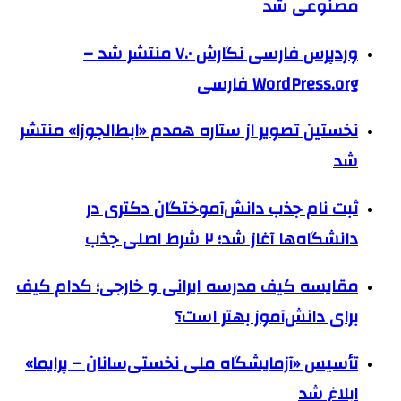
مصنوعی شد
وردپرس فارسی نگارش ۷.۰ منتشر شد –
WordPress.org فارسی
نخستین تصویر از ستاره همدم «ابط‌الجوزا» منتشر
شد
ثبت نام جذب دانش‌آموختگان دکتری در
دانشگاه‌ها آغاز شد؛ ۲ شرط اصلی جذب
مقایسه کیف مدرسه ایرانی و خارجی؛ کدام کیف
برای دانش‌آموز بهتر است؟
تأسیس «آزمایشگاه ملی نخستی‌سانان – پرایما»
ابلاغ شد