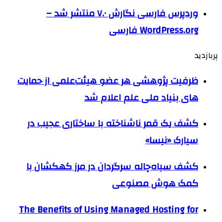
وردپرس فارسی نگارش ۷.۰ منتشر شد –
WordPress.org فارسی
پربازدید
ظرفیت پژوهشی هر عضو هیئت‌علمی از حمایت
های بنیاد ملی علم اعلام شد
کشف یک قمر ناشناخته با ساختاری عجیب در
سیارک «نیسا»
کشف سیاه‌چاله سرگردان در مرز کهکشان با
کمک هوش مصنوعی
The Benefits of Using Managed Hosting for