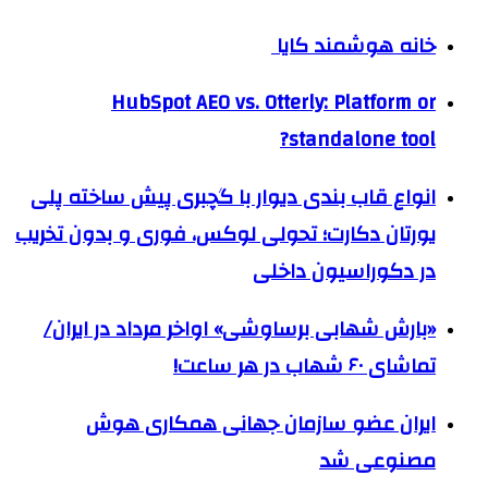
خانه هوشمند کایا
HubSpot AEO vs. Otterly: Platform or
standalone tool?
انواع قاب بندی دیوار با گچبری پیش ساخته پلی
یورتان دکارت؛ تحولی لوکس، فوری و بدون تخریب
در دکوراسیون داخلی
«بارش شهابی برساوشی» اواخر مرداد در ایران/
تماشای ۶۰ شهاب در هر ساعت!
ایران عضو سازمان جهانی همکاری هوش
مصنوعی شد