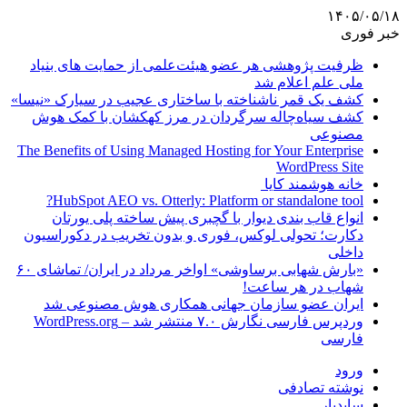
۱۴۰۵/۰۵/۱۸
خبر فوری
ظرفیت پژوهشی هر عضو هیئت‌علمی از حمایت های بنیاد
ملی علم اعلام شد
کشف یک قمر ناشناخته با ساختاری عجیب در سیارک «نیسا»
کشف سیاه‌چاله سرگردان در مرز کهکشان با کمک هوش
مصنوعی
The Benefits of Using Managed Hosting for Your Enterprise
WordPress Site
خانه هوشمند کایا
HubSpot AEO vs. Otterly: Platform or standalone tool?
انواع قاب بندی دیوار با گچبری پیش ساخته پلی یورتان
دکارت؛ تحولی لوکس، فوری و بدون تخریب در دکوراسیون
داخلی
«بارش شهابی برساوشی» اواخر مرداد در ایران/ تماشای ۶۰
شهاب در هر ساعت!
ایران عضو سازمان جهانی همکاری هوش مصنوعی شد
وردپرس فارسی نگارش ۷.۰ منتشر شد – WordPress.org
فارسی
ورود
نوشته تصادفی
سایدبار