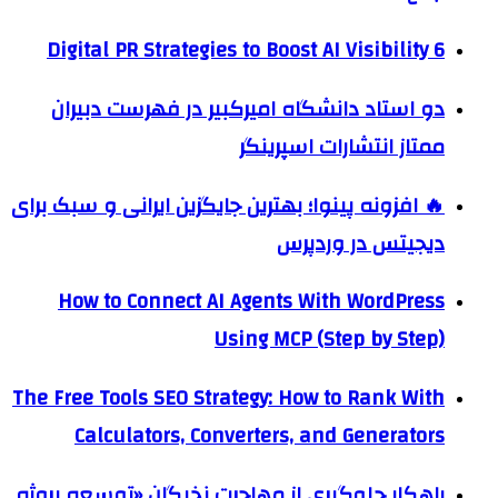
6 Digital PR Strategies to Boost AI Visibility
دو استاد دانشگاه امیرکبیر در فهرست دبیران
ممتاز انتشارات اسپرینگر
🔥 افزونه پینوا؛ بهترین جایگزین ایرانی و سبک برای
دیجیتس در وردپرس
How to Connect AI Agents With WordPress
Using MCP (Step by Step)
The Free Tools SEO Strategy: How to Rank With
Calculators, Converters, and Generators
راهکار جلوگیری از مهاجرت نخبگان «توسعه پروژه