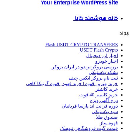
Your Enterprise WordPress Site
خانه هوشمند کایا
پیوند
Flash USDT CRYPTO TRANSFERS
USDT Flash Crypto
اخبار ارز دیجیتال
اخبار خودرو
بررسی بروکر ترندو در ایران بروکر
بشکه پلاستیکی
ثبت نام بروکر ایکس چیف
خرید بهترین قهوه | خرید قهوه | قهوه گرنیکا کافی
خرید کانتینر
خرید کانتینر 40 فوت
درج آگهی ویژه
دوره فرانت اند پارسا قربانیان
سبد پلاستیکی
صندوق طلا
قهوه ساز
قیمت گیت فروشگاهی نیوسک