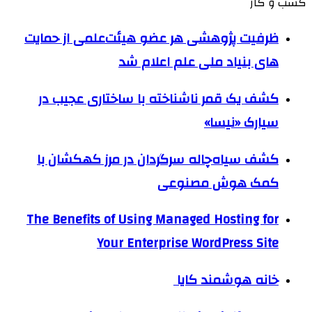
کسب و کار
ظرفیت پژوهشی هر عضو هیئت‌علمی از حمایت
های بنیاد ملی علم اعلام شد
کشف یک قمر ناشناخته با ساختاری عجیب در
سیارک «نیسا»
کشف سیاه‌چاله سرگردان در مرز کهکشان با
کمک هوش مصنوعی
The Benefits of Using Managed Hosting for
Your Enterprise WordPress Site
خانه هوشمند کایا