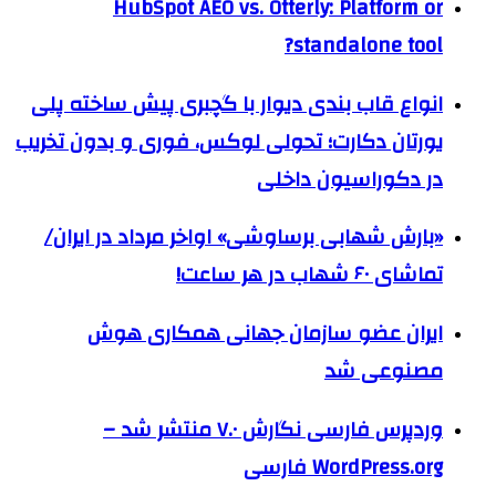
HubSpot AEO vs. Otterly: Platform or
standalone tool?
انواع قاب بندی دیوار با گچبری پیش ساخته پلی
یورتان دکارت؛ تحولی لوکس، فوری و بدون تخریب
در دکوراسیون داخلی
«بارش شهابی برساوشی» اواخر مرداد در ایران/
تماشای ۶۰ شهاب در هر ساعت!
ایران عضو سازمان جهانی همکاری هوش
مصنوعی شد
وردپرس فارسی نگارش ۷.۰ منتشر شد –
WordPress.org فارسی