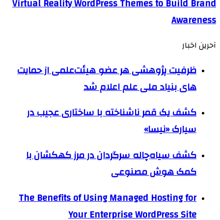
Virtual Reality WordPress Themes to Build Brand
Awareness
آحرین اخبار
ظرفیت پژوهشی هر عضو هیئت‌علمی از حمایت
های بنیاد ملی علم اعلام شد
کشف یک قمر ناشناخته با ساختاری عجیب در
سیارک «نیسا»
کشف سیاه‌چاله سرگردان در مرز کهکشان با
کمک هوش مصنوعی
The Benefits of Using Managed Hosting for
Your Enterprise WordPress Site