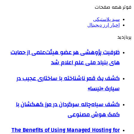
فوتر همه صفحات
سبد پلاستیکی
اخبار ارز دیجیتال
پربازدید
ظرفیت پژوهشی هر عضو هیئت‌علمی از حمایت
های بنیاد ملی علم اعلام شد
کشف یک قمر ناشناخته با ساختاری عجیب در
سیارک «نیسا»
کشف سیاه‌چاله سرگردان در مرز کهکشان با
کمک هوش مصنوعی
The Benefits of Using Managed Hosting for