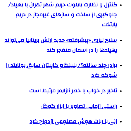
کنترل و نظارت پایلوت حریم شهر تهران با پهپاد/
جلوگیری از ساخت و سازهای غیرمجاز در حریم
پایتخت
سلاح لیزری «پیشرفته‌» جدید ارتش بریتانیا می‌تواند
پهپادها را در آسمان منفجر کند
برادر چند سالته؟/ بلینگام کاپیتان سابق یونایتد را
شوکه کرد
تاخیر در خواب با خطر آلزایمر مرتبط است
راستی آزمایی تصاویر با ابزار گوگل
زنی با ربات هوش مصنوعی ازدواج کرد