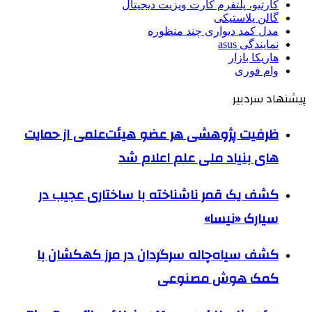
کارتیو، پلتفرم کارت ویزیت دیجیتال
گالن پلاستیکی
مدل کمد دیواری چند منظوره
نمایندگی asus
هاریکا بازار
وام فوری
پیشنهاد سردبیر
ظرفیت پژوهشی هر عضو هیئت‌علمی از حمایت
های بنیاد ملی علم اعلام شد
کشف یک قمر ناشناخته با ساختاری عجیب در
سیارک «نیسا»
کشف سیاه‌چاله سرگردان در مرز کهکشان با
کمک هوش مصنوعی