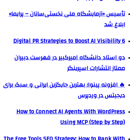
تأسیس «آزمایشگاه ملی نخستی‌سانان – پرایما»
ابلاغ شد
6 Digital PR Strategies to Boost AI Visibility
دو استاد دانشگاه امیرکبیر در فهرست دبیران
ممتاز انتشارات اسپرینگر
🔥 افزونه پینوا؛ بهترین جایگزین ایرانی و سبک برای
دیجیتس در وردپرس
How to Connect AI Agents With WordPress
Using MCP (Step by Step)
The Free Tools SEO Strategy: How to Rank With