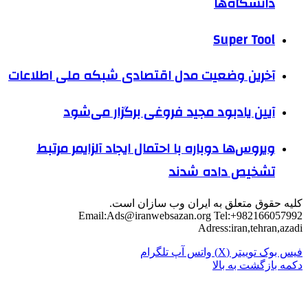
دانشگاه‌ها
Super Tool
آخرین وضعیت مدل اقتصادی شبکه ملی اطلاعات
آیین یادبود مجید فروغی برگزار می‌شود
ویروس‌ها دوباره با احتمال ایجاد آلزایمر مرتبط
تشخیص داده شدند
کلیه حقوق متعلق به ایران وب سازان است.
Email:
Ads@iranwebsazan.org
Tel:+982166057992
Adress:iran,tehran,azadi
فیس بوک
توییتر (X)
واتس آپ
تلگرام
دکمه بازگشت به بالا