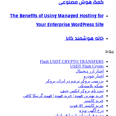
کمک هوش مصنوعی
The Benefits of Using Managed Hosting for
Your Enterprise WordPress Site
خانه هوشمند کایا
پیوند
Flash USDT CRYPTO TRANSFERS
USDT Flash Crypto
اخبار ارز دیجیتال
اخبار خودرو
بررسی بروکر ترندو در ایران بروکر
بشکه پلاستیکی
ثبت نام بروکر ایکس چیف
خرید بهترین قهوه | خرید قهوه | قهوه گرنیکا کافی
خرید کانتینر
خرید کانتینر 40 فوت
درج آگهی ویژه
دوره فرانت اند پارسا قربانیان