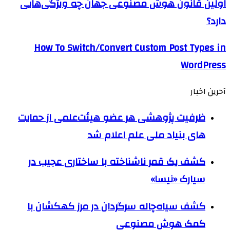
اولین قانون هوش مصنوعی جهان چه ویژگی‌هایی
دارد؟
How To Switch/Convert Custom Post Types in
WordPress
آحرین اخبار
ظرفیت پژوهشی هر عضو هیئت‌علمی از حمایت
های بنیاد ملی علم اعلام شد
کشف یک قمر ناشناخته با ساختاری عجیب در
سیارک «نیسا»
کشف سیاه‌چاله سرگردان در مرز کهکشان با
کمک هوش مصنوعی