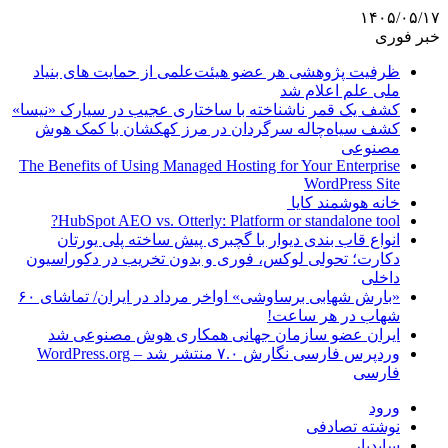
۱۴۰۵/۰۵/۱۷
خبر فوری
ظرفیت پژوهشی هر عضو هیئت‌علمی از حمایت های بنیاد
ملی علم اعلام شد
کشف یک قمر ناشناخته با ساختاری عجیب در سیارک «نیسا»
کشف سیاه‌چاله سرگردان در مرز کهکشان با کمک هوش
مصنوعی
The Benefits of Using Managed Hosting for Your Enterprise
WordPress Site
خانه هوشمند کایا
HubSpot AEO vs. Otterly: Platform or standalone tool?
انواع قاب بندی دیوار با گچبری پیش ساخته پلی یورتان
دکارت؛ تحولی لوکس، فوری و بدون تخریب در دکوراسیون
داخلی
«بارش شهابی برساوشی» اواخر مرداد در ایران/ تماشای ۶۰
شهاب در هر ساعت!
ایران عضو سازمان جهانی همکاری هوش مصنوعی شد
وردپرس فارسی نگارش ۷.۰ منتشر شد – WordPress.org
فارسی
ورود
نوشته تصادفی
سایدبار