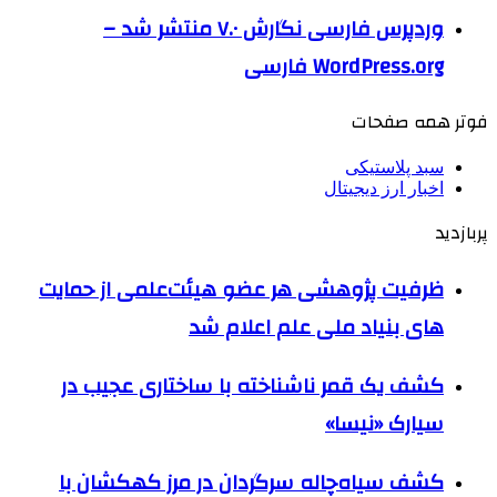
وردپرس فارسی نگارش ۷.۰ منتشر شد –
WordPress.org فارسی
فوتر همه صفحات
سبد پلاستیکی
اخبار ارز دیجیتال
پربازدید
ظرفیت پژوهشی هر عضو هیئت‌علمی از حمایت
های بنیاد ملی علم اعلام شد
کشف یک قمر ناشناخته با ساختاری عجیب در
سیارک «نیسا»
کشف سیاه‌چاله سرگردان در مرز کهکشان با