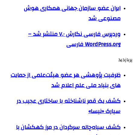
ایران عضو سازمان جهانی همکاری هوش
مصنوعی شد
وردپرس فارسی نگارش ۷.۰ منتشر شد –
WordPress.org فارسی
پربازدید
ظرفیت پژوهشی هر عضو هیئت‌علمی از حمایت
های بنیاد ملی علم اعلام شد
کشف یک قمر ناشناخته با ساختاری عجیب در
سیارک «نیسا»
کشف سیاه‌چاله سرگردان در مرز کهکشان با