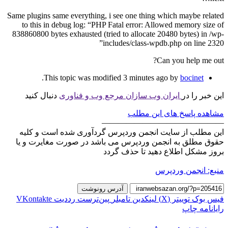
Same plugins same everything, i see one thing which maybe related
to this in debug log: “PHP Fatal error: Allowed memory size of
838860800 bytes exhausted (tried to allocate 20480 bytes) in /wp-
includes/class-wpdb.php on line 2320”
Can you help me out?
.
This topic was modified 3 minutes ago by
bocinet
این خبر را در
ایران وب سازان مرجع وب و فناوری
دنبال کنید
مشاهده پاسخ های این مطلب
———————————————
این مطلب از سایت انجمن وردپرس گردآوری شده است و کلیه
حقوق مطلق به انجمن وردپرس می باشد در صورت مغایرت و یا
بروز مشکل اطلاع دهید تا حذف گردد
منبع: انجمن وردپرس
آدرس رونوشت
فیس بوک
توییتر (X)
لینکدین
‫تامبلر
‫پین‌ترست
‫رددیت
‫VKontakte
رایانامه
چاپ