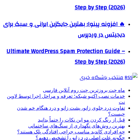
Step by Step (2026)
🔥 افزونه پینوا؛ بهترین جایگزین ایرانی و سبک برای
دیجیتس در وردپرس
Ultimate WordPress Spam Protection Guide –
Step by Step (2026)
منتخب باشگاه خبری
ماه چت بروزترین چت روم آنلاین فارسی
خدمات نصب اکتیو شبکه؛ تعرفه و مراحل اجرا توسط لاوین
نت
تفاوت درد جلوی زانو، پشت زانو و درد هنگام خم شدن
چیست؟
قبل از رنگ کردن مو این نکات را حتماً بدانید
بهترین روش‌های نگهداری از سنگ‌های ساختمانی
چه افرادی کاندید مناسب جراحی افتادگی پلک هستند؟
چگونه علت اصلی درد زانو را تشخیص دهیم؟