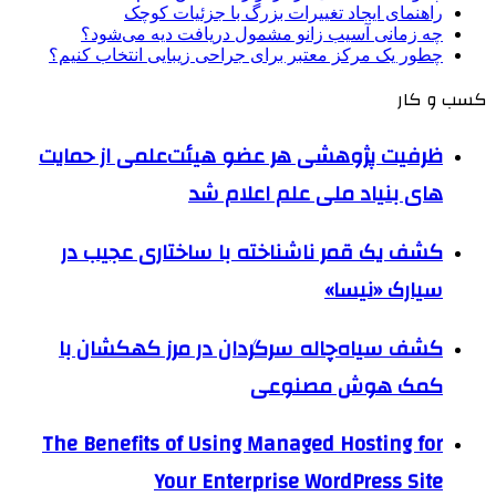
راهنمای ایجاد تغییرات بزرگ با جزئیات کوچک
چه زمانی آسیب زانو مشمول دریافت دیه می‌شود؟
چطور یک مرکز معتبر برای جراحی زیبایی انتخاب کنیم؟
کسب و کار
ظرفیت پژوهشی هر عضو هیئت‌علمی از حمایت
های بنیاد ملی علم اعلام شد
کشف یک قمر ناشناخته با ساختاری عجیب در
سیارک «نیسا»
کشف سیاه‌چاله سرگردان در مرز کهکشان با
کمک هوش مصنوعی
The Benefits of Using Managed Hosting for
Your Enterprise WordPress Site