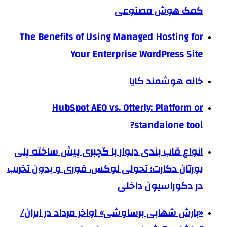
کمک هوش مصنوعی
The Benefits of Using Managed Hosting for
Your Enterprise WordPress Site
خانه هوشمند کایا
HubSpot AEO vs. Otterly: Platform or
standalone tool?
انواع قاب بندی دیوار با گچبری پیش ساخته پلی
یورتان دکارت؛ تحولی لوکس، فوری و بدون تخریب
در دکوراسیون داخلی
«بارش شهابی برساوشی» اواخر مرداد در ایران/