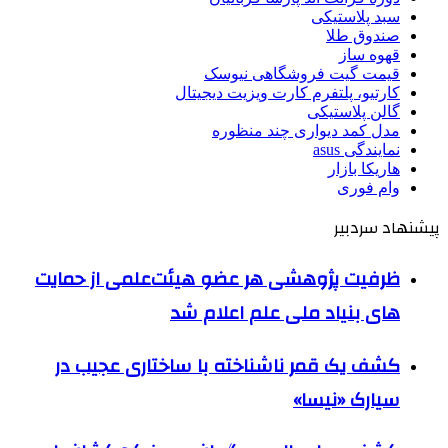
سبد پلاستیکی
صندوق طلا
قهوه ساز
قیمت گیت فروشگاهی نیوسک
کارتیو، پلتفرم کارت ویزیت دیجیتال
گالن پلاستیکی
مدل کمد دیواری چند منظوره
نمایندگی asus
هاریکا بازار
وام فوری
پیشنهاد سردبیر
ظرفیت پژوهشی هر عضو هیئت‌علمی از حمایت
های بنیاد ملی علم اعلام شد
کشف یک قمر ناشناخته با ساختاری عجیب در
سیارک «نیسا»