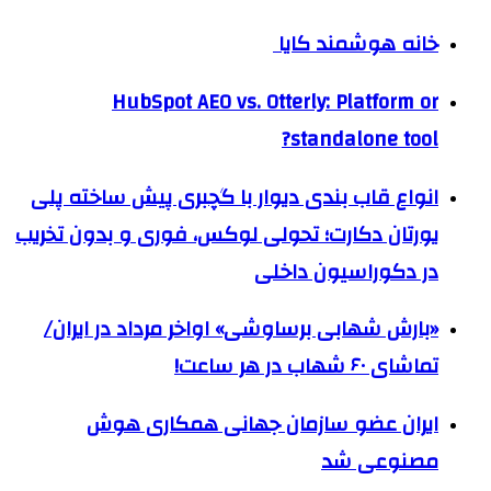
خانه هوشمند کایا
HubSpot AEO vs. Otterly: Platform or
standalone tool?
انواع قاب بندی دیوار با گچبری پیش ساخته پلی
یورتان دکارت؛ تحولی لوکس، فوری و بدون تخریب
در دکوراسیون داخلی
«بارش شهابی برساوشی» اواخر مرداد در ایران/
تماشای ۶۰ شهاب در هر ساعت!
ایران عضو سازمان جهانی همکاری هوش
مصنوعی شد