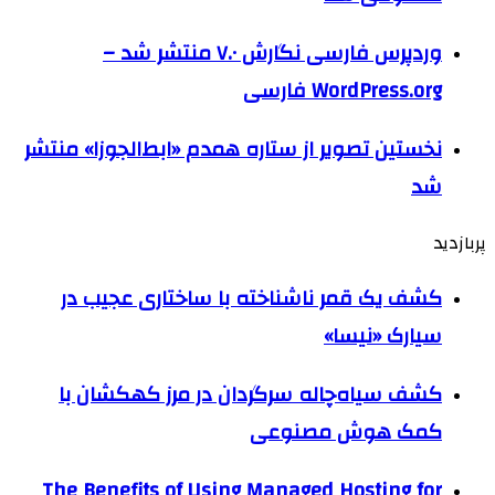
وردپرس فارسی نگارش ۷.۰ منتشر شد –
WordPress.org فارسی
نخستین تصویر از ستاره همدم «ابط‌الجوزا» منتشر
شد
پربازدید
کشف یک قمر ناشناخته با ساختاری عجیب در
سیارک «نیسا»
کشف سیاه‌چاله سرگردان در مرز کهکشان با
کمک هوش مصنوعی
The Benefits of Using Managed Hosting for