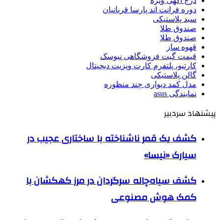
درج آگهی ویژه
دوره فرانت اند پارسا قربانیان
سبد پلاستیکی
صندوق طلا
صندوق طلا
قهوه ساز
قیمت گیت فروشگاهی نیوسک
کارتیو، پلتفرم کارت ویزیت دیجیتال
گالن پلاستیکی
مدل کمد دیواری چند منظوره
نمایندگی asus
پیشنهاد سردبیر
کشف یک قمر ناشناخته با ساختاری عجیب در
سیارک «نیسا»
کشف سیاه‌چاله سرگردان در مرز کهکشان با
کمک هوش مصنوعی