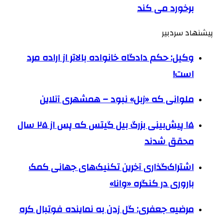
برخورد می کند
پیشنهاد سردبیر
وکیل: حکم دادگاه خانواده بالاتر از اراده مرد
است!
ملوانی که «زبل» نبود – همشهری آنلاین
۱۵ پیش‌بینی بزرگ بیل‌ گیتس که پس از ۲۵ سال
محقق شدند
اشتراک‌گذاری آخرین تکنیک‌های جهانی کمک
باروری در کنگره «وانا»
مرضیه جعفری: گل زدن به نماینده فوتبال کره