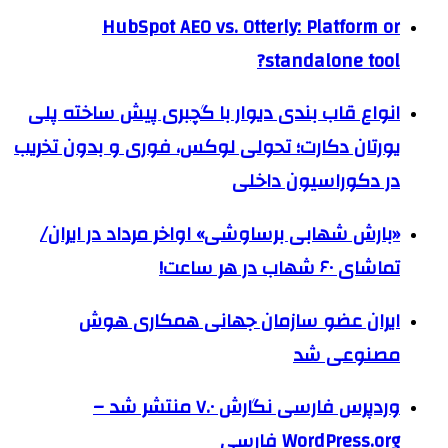
HubSpot AEO vs. Otterly: Platform or
standalone tool?
انواع قاب بندی دیوار با گچبری پیش ساخته پلی
یورتان دکارت؛ تحولی لوکس، فوری و بدون تخریب
در دکوراسیون داخلی
«بارش شهابی برساوشی» اواخر مرداد در ایران/
تماشای ۶۰ شهاب در هر ساعت!
ایران عضو سازمان جهانی همکاری هوش
مصنوعی شد
وردپرس فارسی نگارش ۷.۰ منتشر شد –
WordPress.org فارسی