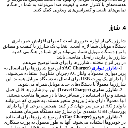
هدست‌های با کنترل حجم و کیفیت صدا می‌توانند به شما در هنگام
تماس‌های تلفنی و کنفرانس‌های ویدئویی کمک کنند.
4. شارژر
شارژر یکی از لوازم ضروری است که برای افزایش عمر باتری
دستگاه موبایل شما لازم است. انتخاب یک شارژر با کیفیت و مطابق
با نوع دستگاه موبایل شما، می‌تواند برای شما در هنگامی که به
شارژر نیاز دارید، راه‌حل مناسبی باشد.
در زیر انواع مختلف شارژرها را برای شما توضیح می‌دهم:
1-
شارژر دیواری
(AC Charger)
: این نوع شارژرها برای اتصال به
پریز دیواری معمولاً با ولتاژ AC (جریان متناوب) استفاده می‌شوند.
آنها دارای یک پورت USB برای اتصال به دستگاه موبایل هستند. این
شارژرها معمولاً با دستگاه‌های جدید موبایل همراه می‌شوند.
2-
شارژر سفری (Travel Charger)
: این نوع شارژرها قابل حمل
هستند و برای استفاده در مسافرت‌ها یا در سفرها مناسب هستند.
آنها معمولاً دارای ولتاژ ورودی متغیر هستند، به طوری که می‌توانند
با ولتاژ AC در سراسر جهان کار کنند. همچنین، برخی از آنها دارای
پورت‌های USB متعددی برای شارژ چند دستگاه همزمان هستند.
3-
شارژر خودرو (Car Charger)
: این نوع شارژرها برای استفاده
در خودروها استفاده می‌شوند. آنها به طور معمول به پورت سیگاری
خودرو متصل می‌شوند و دارای یک یا چند پورت USB برای شارژ