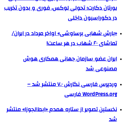
یورتان دکارت؛ تحولی لوکس، فوری و بدون تخریب
در دکوراسیون داخلی
«بارش شهابی برساوشی» اواخر مرداد در ایران/
تماشای ۶۰ شهاب در هر ساعت!
ایران عضو سازمان جهانی همکاری هوش
مصنوعی شد
وردپرس فارسی نگارش ۷.۰ منتشر شد –
WordPress.org فارسی
نخستین تصویر از ستاره همدم «ابط‌الجوزا» منتشر
شد