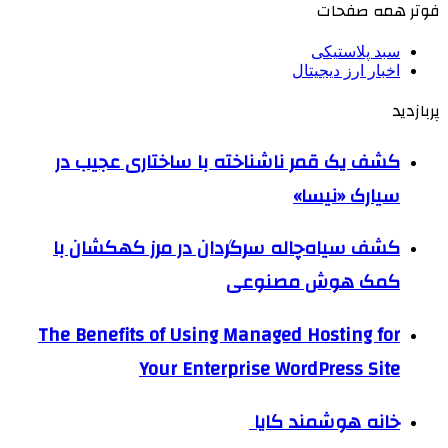
فوتر همه صفحات
سبد پلاستیکی
اخبار ارز دیجیتال
پربازدید
کشف یک قمر ناشناخته با ساختاری عجیب در
سیارک «نیسا»
کشف سیاه‌چاله سرگردان در مرز کهکشان با
کمک هوش مصنوعی
The Benefits of Using Managed Hosting for
Your Enterprise WordPress Site
خانه هوشمند کایا