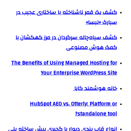
کشف یک قمر ناشناخته با ساختاری عجیب در
سیارک «نیسا»
کشف سیاه‌چاله سرگردان در مرز کهکشان با
کمک هوش مصنوعی
The Benefits of Using Managed Hosting for
Your Enterprise WordPress Site
خانه هوشمند کایا
HubSpot AEO vs. Otterly: Platform or
standalone tool?
انواع قاب بندی دیوار با گچبری پیش ساخته پلی