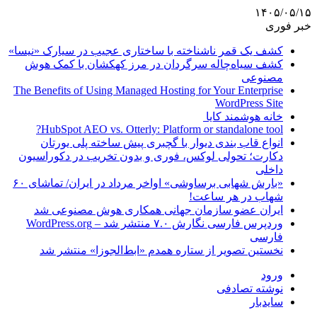
۱۴۰۵/۰۵/۱۵
خبر فوری
کشف یک قمر ناشناخته با ساختاری عجیب در سیارک «نیسا»
کشف سیاه‌چاله سرگردان در مرز کهکشان با کمک هوش
مصنوعی
The Benefits of Using Managed Hosting for Your Enterprise
WordPress Site
خانه هوشمند کایا
HubSpot AEO vs. Otterly: Platform or standalone tool?
انواع قاب بندی دیوار با گچبری پیش ساخته پلی یورتان
دکارت؛ تحولی لوکس، فوری و بدون تخریب در دکوراسیون
داخلی
«بارش شهابی برساوشی» اواخر مرداد در ایران/ تماشای ۶۰
شهاب در هر ساعت!
ایران عضو سازمان جهانی همکاری هوش مصنوعی شد
وردپرس فارسی نگارش ۷.۰ منتشر شد – WordPress.org
فارسی
نخستین تصویر از ستاره همدم «ابط‌الجوزا» منتشر شد
ورود
نوشته تصادفی
سایدبار