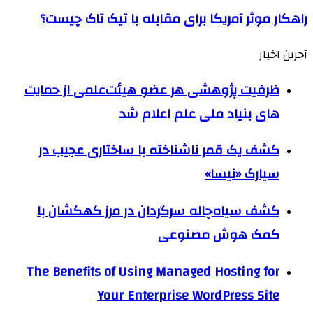
راهکار موثر آمریکا برای مقابله با تیک تاک چیست؟
آحرین اخبار
ظرفیت پژوهشی هر عضو هیئت‌علمی از حمایت
های بنیاد ملی علم اعلام شد
کشف یک قمر ناشناخته با ساختاری عجیب در
سیارک «نیسا»
کشف سیاه‌چاله سرگردان در مرز کهکشان با
کمک هوش مصنوعی
The Benefits of Using Managed Hosting for
Your Enterprise WordPress Site