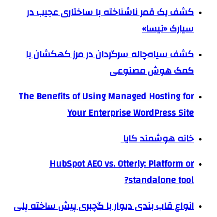
کشف یک قمر ناشناخته با ساختاری عجیب در
سیارک «نیسا»
کشف سیاه‌چاله سرگردان در مرز کهکشان با
کمک هوش مصنوعی
The Benefits of Using Managed Hosting for
Your Enterprise WordPress Site
خانه هوشمند کایا
HubSpot AEO vs. Otterly: Platform or
standalone tool?
انواع قاب بندی دیوار با گچبری پیش ساخته پلی