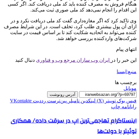
هنگام فروش به مصرف کننده باید کد ملی دریافت کند. اگر کسی
این اقدام را انجام نمی‌دهد کد ملی صوری ثبت می‌کند.
وی تاکید کرد که اگر مغازه‌داری گفت کد ملی دریافت نکرد و در
ازای آن پول بیشتری طلب کرد، تخلف است. در این شرایط مصرف
کننده می‌تواند به اتحادیه شکایت کند تا بر اساس قیمت در سایت
شرکت‌های واردکننده بررسی خواهد شد.
انتهای پیام
این خبر را در
ایران وب سازان مرجع وب و فناوری
دنبال کنید
منبع:ایسنا
برچسب ها
موبایل
آدرس رونوشت
فیس بوک
توییتر (X)
لینکدین
‫تامبلر
‫پین‌ترست
‫رددیت
‫VKontakte
رایانامه
چاپ
اینستاگرام تهاجمی‌ترین اپ در سرقت داده/ همکاری
توئیتر با دولت‌ها