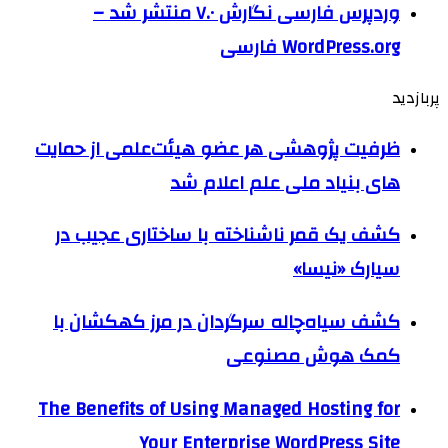
وردپرس فارسی نگارش ۷.۰ منتشر شد –
WordPress.org فارسی
پربازدید
ظرفیت پژوهشی هر عضو هیئت‌علمی از حمایت
های بنیاد ملی علم اعلام شد
کشف یک قمر ناشناخته با ساختاری عجیب در
سیارک «نیسا»
کشف سیاه‌چاله سرگردان در مرز کهکشان با
کمک هوش مصنوعی
The Benefits of Using Managed Hosting for
Your Enterprise WordPress Site