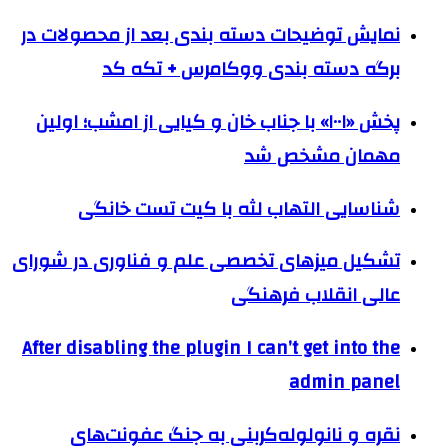
نمایش توضیحات دسته بندی بعد از محصولات در
برگه دسته بندی ووکامرس + تکه کد
پخش «۱۰۰۱» با جناب خان و کیایی از امشب؛ اولین
مهمان مشخص شد
شناسایی التهاب لثه با کیت تست خانگی
تشکیل میزهای تخصصی علم و فناوری در شورای
عالی انقلاب فرهنگی
After disabling the plugin I can’t get into the
admin panel
نقره و نانولوله‌کربنی به جنگ عفونت‌های