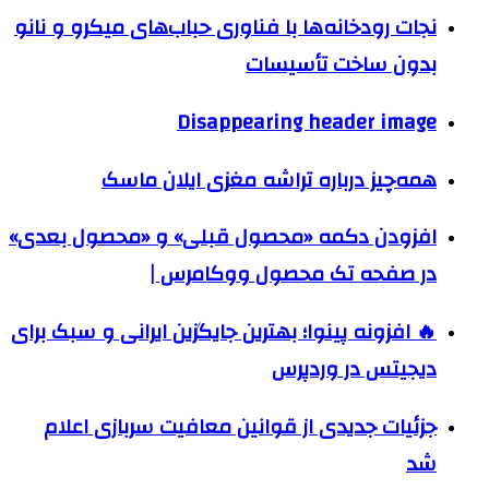
نجات رودخانه‌ها با فناوری حباب‌های میکرو و نانو
بدون ساخت تأسیسات
Disappearing header image
همه‌چیز درباره تراشه مغزی ایلان ماسک
افزودن دکمه «محصول قبلی» و «محصول بعدی»
در صفحه تک محصول ووکامرس |
🔥 افزونه پینوا؛ بهترین جایگزین ایرانی و سبک برای
دیجیتس در وردپرس
جزئیات جدیدی از قوانین معافیت سربازی اعلام
شد