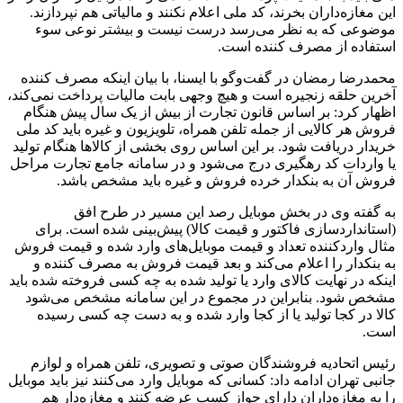
این مغازه‌داران بخرند، کد ملی اعلام نکنند و مالیاتی هم نپردازند.
موضوعی که به نظر می‌رسد درست نیست و بیشتر نوعی سوء
استفاده از مصرف کننده است.
محمدرضا رمضان در گفت‌وگو با ایسنا، با بیان اینکه مصرف کننده
آخرین حلقه زنجیره است و هیچ وجهی بابت مالیات پرداخت نمی‌کند،
اظهار کرد: بر اساس قانون تجارت از بیش از یک سال پیش هنگام
فروش هر کالایی از جمله تلفن همراه، تلویزیون و غیره باید کد ملی
خریدار دریافت شود. بر این اساس روی بخشی از کالاها هنگام تولید
یا واردات کد رهگیری درج می‌شود و در سامانه جامع تجارت مراحل
فروش آن به بنکدار خرده فروش و غیره باید مشخص باشد.
به گفته وی در بخش موبایل رصد این مسیر در طرح افق
(استانداردسازی فاکتور و قیمت کالا) پیش‌بینی شده است. برای
مثال واردکننده تعداد و قیمت موبایل‌های وارد شده و قیمت فروش
به بنکدار را اعلام می‌کند و بعد قیمت فروش به مصرف کننده و
اینکه در نهایت کالای وارد یا تولید شده به چه کسی فروخته شده باید
مشخص شود. بنابراین در مجموع در این سامانه مشخص می‌شود
کالا در کجا تولید یا از کجا وارد شده و به دست چه کسی رسیده
است.
رئیس اتحادیه فروشندگان صوتی و تصویری، تلفن همراه و لوازم
جانبی تهران ادامه داد: کسانی که موبایل وارد می‌کنند نیز باید موبایل
را به مغازه‌داران دارای جواز کسب عرضه کنند و مغازه‌دار هم