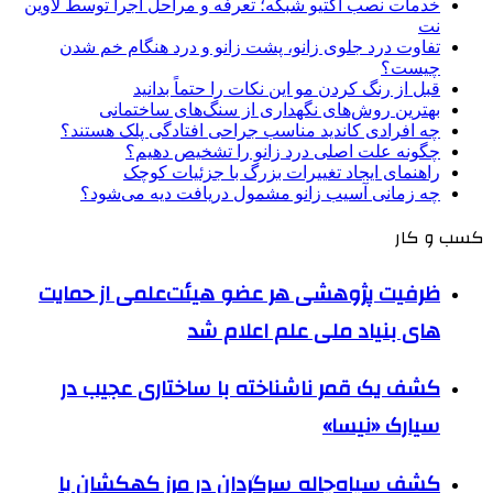
خدمات نصب اکتیو شبکه؛ تعرفه و مراحل اجرا توسط لاوین
نت
تفاوت درد جلوی زانو، پشت زانو و درد هنگام خم شدن
چیست؟
قبل از رنگ کردن مو این نکات را حتماً بدانید
بهترین روش‌های نگهداری از سنگ‌های ساختمانی
چه افرادی کاندید مناسب جراحی افتادگی پلک هستند؟
چگونه علت اصلی درد زانو را تشخیص دهیم؟
راهنمای ایجاد تغییرات بزرگ با جزئیات کوچک
چه زمانی آسیب زانو مشمول دریافت دیه می‌شود؟
کسب و کار
ظرفیت پژوهشی هر عضو هیئت‌علمی از حمایت
های بنیاد ملی علم اعلام شد
کشف یک قمر ناشناخته با ساختاری عجیب در
سیارک «نیسا»
کشف سیاه‌چاله سرگردان در مرز کهکشان با