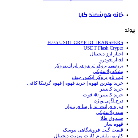
خانه هوشمند کایا
پیوند
Flash USDT CRYPTO TRANSFERS
USDT Flash Crypto
اخبار ارز دیجیتال
اخبار خودرو
بررسی بروکر ترندو در ایران بروکر
بشکه پلاستیکی
ثبت نام بروکر ایکس چیف
خرید بهترین قهوه | خرید قهوه | قهوه گرنیکا کافی
خرید کانتینر
خرید کانتینر 40 فوت
درج آگهی ویژه
دوره فرانت اند پارسا قربانیان
سبد پلاستیکی
صندوق طلا
قهوه ساز
قیمت گیت فروشگاهی نیوسک
کارتیو، پلتفرم کارت ویزیت دیجیتال