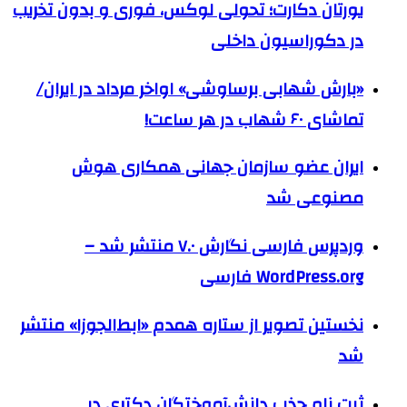
یورتان دکارت؛ تحولی لوکس، فوری و بدون تخریب
در دکوراسیون داخلی
«بارش شهابی برساوشی» اواخر مرداد در ایران/
تماشای ۶۰ شهاب در هر ساعت!
ایران عضو سازمان جهانی همکاری هوش
مصنوعی شد
وردپرس فارسی نگارش ۷.۰ منتشر شد –
WordPress.org فارسی
نخستین تصویر از ستاره همدم «ابط‌الجوزا» منتشر
شد
ثبت نام جذب دانش‌آموختگان دکتری در