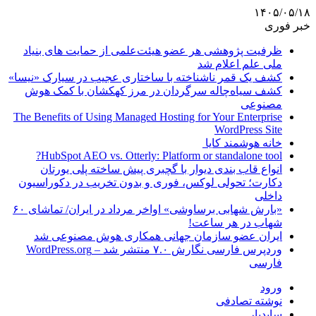
۱۴۰۵/۰۵/۱۸
خبر فوری
ظرفیت پژوهشی هر عضو هیئت‌علمی از حمایت های بنیاد
ملی علم اعلام شد
کشف یک قمر ناشناخته با ساختاری عجیب در سیارک «نیسا»
کشف سیاه‌چاله سرگردان در مرز کهکشان با کمک هوش
مصنوعی
The Benefits of Using Managed Hosting for Your Enterprise
WordPress Site
خانه هوشمند کایا
HubSpot AEO vs. Otterly: Platform or standalone tool?
انواع قاب بندی دیوار با گچبری پیش ساخته پلی یورتان
دکارت؛ تحولی لوکس، فوری و بدون تخریب در دکوراسیون
داخلی
«بارش شهابی برساوشی» اواخر مرداد در ایران/ تماشای ۶۰
شهاب در هر ساعت!
ایران عضو سازمان جهانی همکاری هوش مصنوعی شد
وردپرس فارسی نگارش ۷.۰ منتشر شد – WordPress.org
فارسی
ورود
نوشته تصادفی
سایدبار