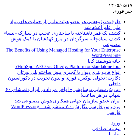
۱۴۰۵/۰۵/۱۷
خبر فوری
ظرفیت پژوهشی هر عضو هیئت‌علمی از حمایت های بنیاد
ملی علم اعلام شد
کشف یک قمر ناشناخته با ساختاری عجیب در سیارک «نیسا»
کشف سیاه‌چاله سرگردان در مرز کهکشان با کمک هوش
مصنوعی
The Benefits of Using Managed Hosting for Your Enterprise
WordPress Site
خانه هوشمند کایا
HubSpot AEO vs. Otterly: Platform or standalone tool?
انواع قاب بندی دیوار با گچبری پیش ساخته پلی یورتان
دکارت؛ تحولی لوکس، فوری و بدون تخریب در دکوراسیون
داخلی
«بارش شهابی برساوشی» اواخر مرداد در ایران/ تماشای ۶۰
شهاب در هر ساعت!
ایران عضو سازمان جهانی همکاری هوش مصنوعی شد
وردپرس فارسی نگارش ۷.۰ منتشر شد – WordPress.org
فارسی
ورود
نوشته تصادفی
سایدبار