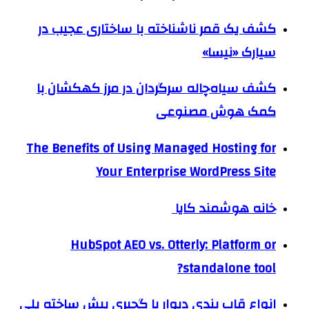
کشف یک قمر ناشناخته با ساختاری عجیب در
سیارک «نیسا»
کشف سیاه‌چاله سرگردان در مرز کهکشان با
کمک هوش مصنوعی
The Benefits of Using Managed Hosting for
Your Enterprise WordPress Site
خانه هوشمند کایا
HubSpot AEO vs. Otterly: Platform or
standalone tool?
انواع قاب بندی دیوار با گچبری پیش ساخته پلی