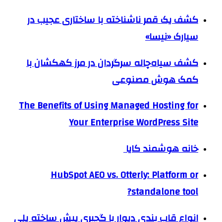
کشف یک قمر ناشناخته با ساختاری عجیب در
سیارک «نیسا»
کشف سیاه‌چاله سرگردان در مرز کهکشان با
کمک هوش مصنوعی
The Benefits of Using Managed Hosting for
Your Enterprise WordPress Site
خانه هوشمند کایا
HubSpot AEO vs. Otterly: Platform or
standalone tool?
انواع قاب بندی دیوار با گچبری پیش ساخته پلی