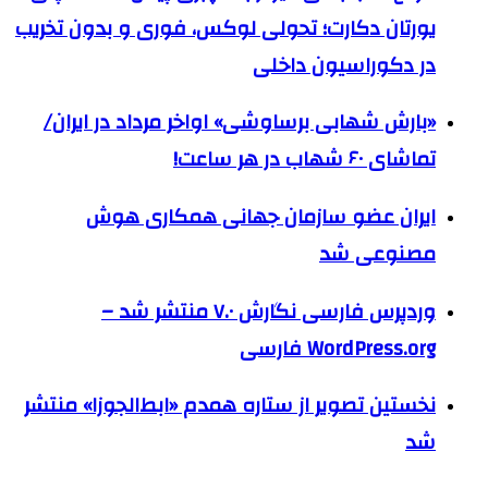
یورتان دکارت؛ تحولی لوکس، فوری و بدون تخریب
در دکوراسیون داخلی
«بارش شهابی برساوشی» اواخر مرداد در ایران/
تماشای ۶۰ شهاب در هر ساعت!
ایران عضو سازمان جهانی همکاری هوش
مصنوعی شد
وردپرس فارسی نگارش ۷.۰ منتشر شد –
WordPress.org فارسی
نخستین تصویر از ستاره همدم «ابط‌الجوزا» منتشر
شد