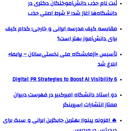
ثبت نام جذب دانش‌آموختگان دکتری در
دانشگاه‌ها آغاز شد؛ ۲ شرط اصلی جذب
مقایسه کیف مدرسه ایرانی و خارجی؛ کدام کیف
برای دانش‌آموز بهتر است؟
تأسیس «آزمایشگاه ملی نخستی‌سانان – پرایما»
ابلاغ شد
6 Digital PR Strategies to Boost AI Visibility
دو استاد دانشگاه امیرکبیر در فهرست دبیران
ممتاز انتشارات اسپرینگر
🔥 افزونه پینوا؛ بهترین جایگزین ایرانی و سبک برای
دیجیتس در وردپرس