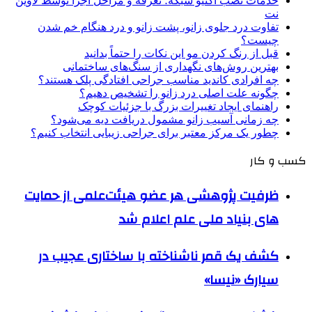
خدمات نصب اکتیو شبکه؛ تعرفه و مراحل اجرا توسط لاوین
نت
تفاوت درد جلوی زانو، پشت زانو و درد هنگام خم شدن
چیست؟
قبل از رنگ کردن مو این نکات را حتماً بدانید
بهترین روش‌های نگهداری از سنگ‌های ساختمانی
چه افرادی کاندید مناسب جراحی افتادگی پلک هستند؟
چگونه علت اصلی درد زانو را تشخیص دهیم؟
راهنمای ایجاد تغییرات بزرگ با جزئیات کوچک
چه زمانی آسیب زانو مشمول دریافت دیه می‌شود؟
چطور یک مرکز معتبر برای جراحی زیبایی انتخاب کنیم؟
کسب و کار
ظرفیت پژوهشی هر عضو هیئت‌علمی از حمایت
های بنیاد ملی علم اعلام شد
کشف یک قمر ناشناخته با ساختاری عجیب در
سیارک «نیسا»