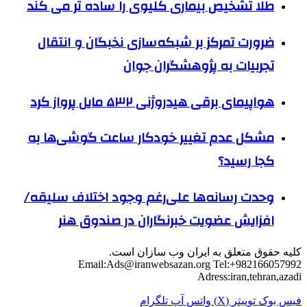
طلا تشخیص بیماری کلیوی را ساده تر می کند
ضرورت تمرکز بر شبکه‌سازی نخبگان و انتقال
تجربیات به پژوهشگران جوان
هواپیمای برقی هیدروژنی ۵۳۲ مایل پرواز کرد
مشکل عدم تغییر خودکار ساعت گوشی‌ها به
کجا رسید؟
وحدت رسانه‌ها علی‌رغم وجود اختلاف سلیقه/
افزایش عضویت خبرنگاران در صندوق هنر
کلیه حقوق متعلق به ایران وب سازان است.
Email:
Ads@iranwebsazan.org
Tel:+982166057992
Adress:iran,tehran,azadi
فیس بوک
توییتر (X)
واتس آپ
تلگرام