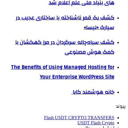
های بنیاد ملی علم اعلام شد
کشف یک قمر ناشناخته با ساختاری عجیب در
سیارک «نیسا»
کشف سیاه‌چاله سرگردان در مرز کهکشان با
کمک هوش مصنوعی
The Benefits of Using Managed Hosting for
Your Enterprise WordPress Site
خانه هوشمند کایا
پیوند
Flash USDT CRYPTO TRANSFERS
USDT Flash Crypto