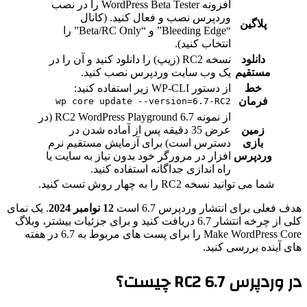
افزونه WordPress Beta Tester را در نصب
وردپرس نصب و فعال کنید. (کانال
پلاگین
“Bleeding Edge” و “Beta/RC Only” را
انتخاب کنید).
دانلود
نسخه RC2 (زیپ) را دانلود کنید و آن را در
مستقیم
یک وب سایت وردپرس نصب کنید.
خط
از دستور WP-CLI زیر استفاده کنید:
فرمان
wp core update --version=6.7-RC2
از نمونه 6.7 RC2 WordPress Playground (در
زمین
عرض 35 دقیقه پس از آماده شدن در
بازی
دسترس است) برای آزمایش مستقیم نرم
وردپرس
افزار در مرورگر خود بدون نیاز به سایت یا
راه اندازی جداگانه استفاده کنید.
شما می توانید نسخه RC2 را به چهار روش تست کنید.
هدف فعلی برای انتشار وردپرس 6.7 است
12 نوامبر 2024
. یک نمای
کلی از چرخه انتشار 6.7 دریافت کنید و برای جزئیات بیشتر، وبلاگ
Make WordPress Core را برای پست های مربوط به 6.7 در هفته
های آینده بررسی کنید.
در وردپرس 6.7 RC2 چیست؟