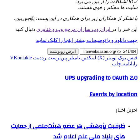
RC2 اشکالات را از بین می برد،
سایت ها محکم و قوی هستند.
با تشکر از همکاران زیر برای همکاری در این پست:
@
جوربین
.
این خبر را در
ایران وب سازان مرجع وب و فناوری
دنبال کنید
جهت دانلود و یا توضیحات بیشتر اینجا را کلیک نمایید
آدرس رونوشت
فیس بوک
توییتر (X)
لینکدین
‫تامبلر
‫پین‌ترست
‫رددیت
‫VKontakte
رایانامه
چاپ
UPS upgrading to OAuth 2.0
Events by location
آحرین اخبار
ظرفیت پژوهشی هر عضو هیئت‌علمی از حمایت
های بنیاد ملی علم اعلام شد