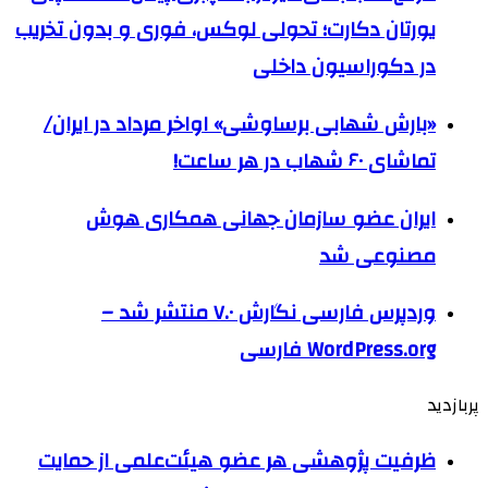
یورتان دکارت؛ تحولی لوکس، فوری و بدون تخریب
در دکوراسیون داخلی
«بارش شهابی برساوشی» اواخر مرداد در ایران/
تماشای ۶۰ شهاب در هر ساعت!
ایران عضو سازمان جهانی همکاری هوش
مصنوعی شد
وردپرس فارسی نگارش ۷.۰ منتشر شد –
WordPress.org فارسی
پربازدید
ظرفیت پژوهشی هر عضو هیئت‌علمی از حمایت