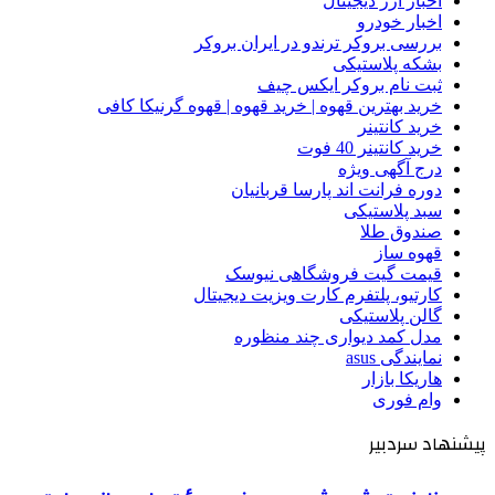
اخبار ارز دیجیتال
اخبار خودرو
بررسی بروکر ترندو در ایران بروکر
بشکه پلاستیکی
ثبت نام بروکر ایکس چیف
خرید بهترین قهوه | خرید قهوه | قهوه گرنیکا کافی
خرید کانتینر
خرید کانتینر 40 فوت
درج آگهی ویژه
دوره فرانت اند پارسا قربانیان
سبد پلاستیکی
صندوق طلا
قهوه ساز
قیمت گیت فروشگاهی نیوسک
کارتیو، پلتفرم کارت ویزیت دیجیتال
گالن پلاستیکی
مدل کمد دیواری چند منظوره
نمایندگی asus
هاریکا بازار
وام فوری
پیشنهاد سردبیر