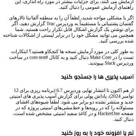
آزمایش می کنند، برای جزئیات بیشتر در مورد راه اندازی، این
راهنمای آزمایش عمومی را دنبال کنید.
اگر با مشکلی مواجه شدید، لطفاً آن را به منطقه آلفا/بتا تالارهای
گفتمان پشتیبانی یا مستقیماً به وردپرس Trac گزارش دهید، اگر
برای نوشتن یک گزارش اشکال قابل تکرار راحت هستید. شما
همچنین می توانید مشکل خود را در برابر لیستی از اشکالات شناخته
شده بررسی کنید.
به طور کلی در مورد آزمایش نسخه ها کنجکاو هستید؟ ابتکارات
تست را در Make Core دنبال کنید و به کانال #core-test در ساخت
وردپرس Slack بپیوندید.
آسیب پذیری ها را جستجو کنید
از هم اکنون تا انتشار نهایی وردپرس 6.7 (برنامه ریزی برای 12
نوامبر 2024)، پاداش پولی برای گزارش آسیب پذیری های امنیتی
جدید و منتشر نشده دو برابر می شود. لطفاً شیوه‌های افشای
مسئولانه را که در رویه‌ها و خط‌مشی‌های امنیتی پروژه که در
صفحه HackerOne و در کاغذ سفید امنیتی مشخص شده است،
دنبال کنید.
تم یا افزونه خود را به روز کنید