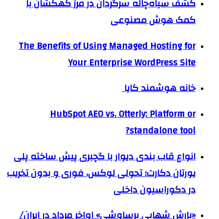
کشف سیاه‌چاله سرگردان در مرز کهکشان با
کمک هوش مصنوعی
The Benefits of Using Managed Hosting for
Your Enterprise WordPress Site
خانه هوشمند کایا
HubSpot AEO vs. Otterly: Platform or
standalone tool?
انواع قاب بندی دیوار با گچبری پیش ساخته پلی
یورتان دکارت؛ تحولی لوکس، فوری و بدون تخریب
در دکوراسیون داخلی
«بارش شهابی برساوشی» اواخر مرداد در ایران/