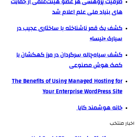
ظرفیت پژوهشی هر عضو هیئت‌علمی از حمایت
های بنیاد ملی علم اعلام شد
کشف یک قمر ناشناخته با ساختاری عجیب در
سیارک «نیسا»
کشف سیاه‌چاله سرگردان در مرز کهکشان با
کمک هوش مصنوعی
The Benefits of Using Managed Hosting for
Your Enterprise WordPress Site
خانه هوشمند کایا
اخبار منتخب