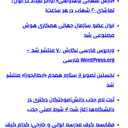
«بارش شهابی برساوشی» اواخر مرداد در ایران/
تماشای ۶۰ شهاب در هر ساعت!
ایران عضو سازمان جهانی همکاری هوش
مصنوعی شد
وردپرس فارسی نگارش ۷.۰ منتشر شد –
WordPress.org فارسی
نخستین تصویر از ستاره همدم «ابط‌الجوزا» منتشر
شد
ثبت نام جذب دانش‌آموختگان دکتری در
دانشگاه‌ها آغاز شد؛ ۲ شرط اصلی جذب
مقایسه کیف مدرسه ایرانی و خارجی؛ کدام کیف