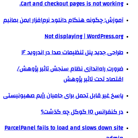
Cart and checkout pages is not working.
آموزش: چگونه هنگام دانلود نرم‌افزار ایمن بمانیم
Not displaying | WordPress.org
طراحی جدید پنل تنظیمات صدا در اندروید ۱۶
ضرورت راه‌اندازی نظام سنجش تاثیر پژوهش/
اقتصاد تحت تاثیر پژوهش
پاسخ غیر قابل تحمل برای حامیان رژیم صهیونیستی
در کنفرانس IO گوگل چه گذشت؟
ParcelPanel fails to load and slows down site