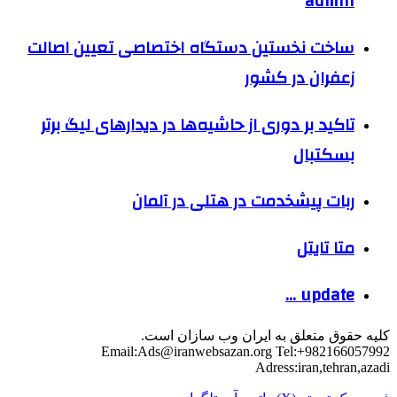
admin
ساخت نخستین دستگاه اختصاصی تعیین اصالت
زعفران در کشور
تاکید بر دوری از حاشیه‌ها در دیدارهای لیگ برتر
بسکتبال
ربات پیشخدمت در هتلی در آلمان
متا تایتل
update …
کلیه حقوق متعلق به ایران وب سازان است.
Email:
Ads@iranwebsazan.org
Tel:+982166057992
Adress:iran,tehran,azadi