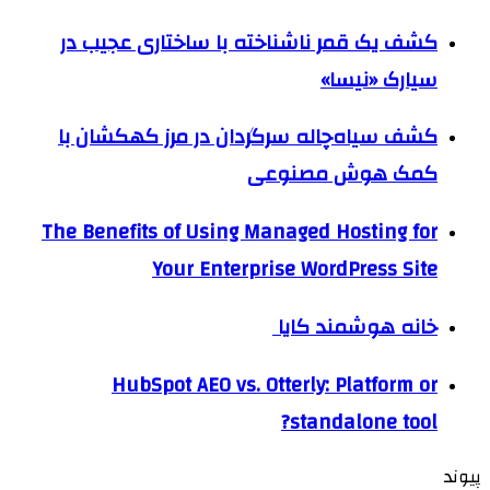
کشف یک قمر ناشناخته با ساختاری عجیب در
سیارک «نیسا»
کشف سیاه‌چاله سرگردان در مرز کهکشان با
کمک هوش مصنوعی
The Benefits of Using Managed Hosting for
Your Enterprise WordPress Site
خانه هوشمند کایا
HubSpot AEO vs. Otterly: Platform or
standalone tool?
پیوند