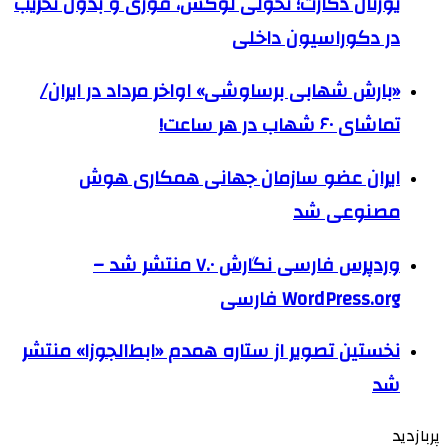
یورتان دکارت؛ تحولی لوکس، فوری و بدون تخریب
در دکوراسیون داخلی
«بارش شهابی برساوشی» اواخر مرداد در ایران/
تماشای ۶۰ شهاب در هر ساعت!
ایران عضو سازمان جهانی همکاری هوش
مصنوعی شد
وردپرس فارسی نگارش ۷.۰ منتشر شد –
WordPress.org فارسی
نخستین تصویر از ستاره همدم «ابط‌الجوزا» منتشر
شد
پربازدید