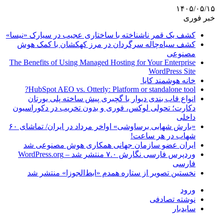
۱۴۰۵/۰۵/۱۵
خبر فوری
کشف یک قمر ناشناخته با ساختاری عجیب در سیارک «نیسا»
کشف سیاه‌چاله سرگردان در مرز کهکشان با کمک هوش
مصنوعی
The Benefits of Using Managed Hosting for Your Enterprise
WordPress Site
خانه هوشمند کایا
HubSpot AEO vs. Otterly: Platform or standalone tool?
انواع قاب بندی دیوار با گچبری پیش ساخته پلی یورتان
دکارت؛ تحولی لوکس، فوری و بدون تخریب در دکوراسیون
داخلی
«بارش شهابی برساوشی» اواخر مرداد در ایران/ تماشای ۶۰
شهاب در هر ساعت!
ایران عضو سازمان جهانی همکاری هوش مصنوعی شد
وردپرس فارسی نگارش ۷.۰ منتشر شد – WordPress.org
فارسی
نخستین تصویر از ستاره همدم «ابط‌الجوزا» منتشر شد
ورود
نوشته تصادفی
سایدبار