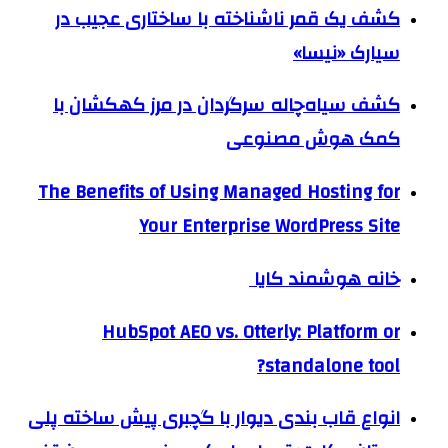
کشف یک قمر ناشناخته با ساختاری عجیب در
سیارک «نیسا»
کشف سیاه‌چاله سرگردان در مرز کهکشان با
کمک هوش مصنوعی
The Benefits of Using Managed Hosting for
Your Enterprise WordPress Site
خانه هوشمند کایا
HubSpot AEO vs. Otterly: Platform or
standalone tool?
انواع قاب بندی دیوار با گچبری پیش ساخته پلی