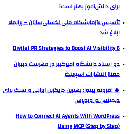
برای دانش‌آموز بهتر است؟
تأسیس «آزمایشگاه ملی نخستی‌سانان – پرایما»
ابلاغ شد
6 Digital PR Strategies to Boost AI Visibility
دو استاد دانشگاه امیرکبیر در فهرست دبیران
ممتاز انتشارات اسپرینگر
🔥 افزونه پینوا؛ بهترین جایگزین ایرانی و سبک برای
دیجیتس در وردپرس
How to Connect AI Agents With WordPress
Using MCP (Step by Step)