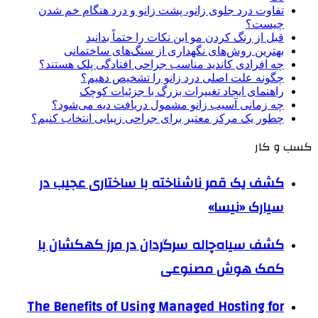
تفاوت درد جلوی زانو، پشت زانو و درد هنگام خم شدن
چیست؟
قبل از رنگ کردن مو این نکات را حتماً بدانید
بهترین روش‌های نگهداری از سنگ‌های ساختمانی
چه افرادی کاندید مناسب جراحی افتادگی پلک هستند؟
چگونه علت اصلی درد زانو را تشخیص دهیم؟
راهنمای ایجاد تغییرات بزرگ با جزئیات کوچک
چه زمانی آسیب زانو مشمول دریافت دیه می‌شود؟
چطور یک مرکز معتبر برای جراحی زیبایی انتخاب کنیم؟
کسب و کار
کشف یک قمر ناشناخته با ساختاری عجیب در
سیارک «نیسا»
کشف سیاه‌چاله سرگردان در مرز کهکشان با
کمک هوش مصنوعی
The Benefits of Using Managed Hosting for