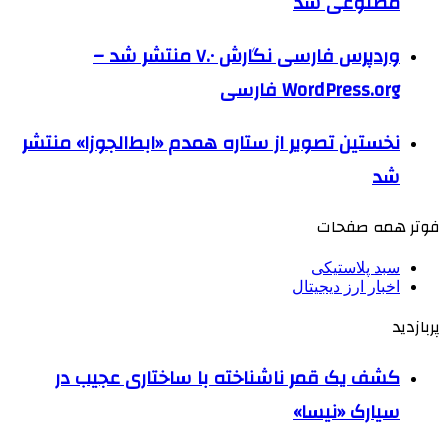
مصنوعی شد
وردپرس فارسی نگارش ۷.۰ منتشر شد –
WordPress.org فارسی
نخستین تصویر از ستاره همدم «ابط‌الجوزا» منتشر
شد
فوتر همه صفحات
سبد پلاستیکی
اخبار ارز دیجیتال
پربازدید
کشف یک قمر ناشناخته با ساختاری عجیب در
سیارک «نیسا»