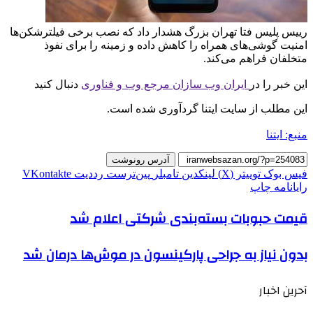
رییس پلیس فتا تهران بزرگ هشدار داد که نصب برخی فیلترشکن‌ها
امنیت گوشی‌های همراه را کاهش داده و زمینه را برای نفوذ
متخلفان فراهم می‌کند.
این خبر را در
ایران وب سازان مرجع وب و فناوری
دنبال کنید
این مطلب از سایت ایتنا گردآوری شده است.
منبع: ایتنا
آدرس رونوشت
فیس بوک
توییتر (X)
لینکدین
‫تامبلر
‫پین‌ترست
‫رددیت
‫VKontakte
رایانامه
چاپ
قیمت حبوبات بسته‌بندی شرکتی اعلام شد
بدون نیاز به جراحی پارکینسون در موش‌ها درمان شد
آحرین اخبار