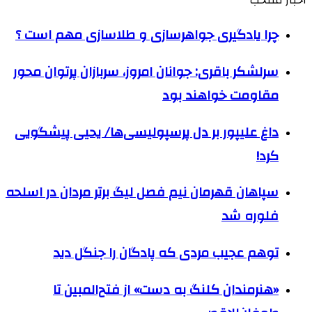
چرا یادگیری جواهرسازی و طلاسازی مهم است ؟
سرلشکر باقری: جوانان امروز، سربازان پرتوان محور
مقاومت خواهند بود
داغ علیپور بر دل پرسپولیسی‌ها/ یحیی پیشگویی
کرد!
سپاهان قهرمان نیم فصل لیگ برتر مردان در اسلحه
فلوره شد
توهم عجیب مردی که پادگان را جنگل دید
«هنرمندان کلنگ به دست» از فتح‌المبین تا