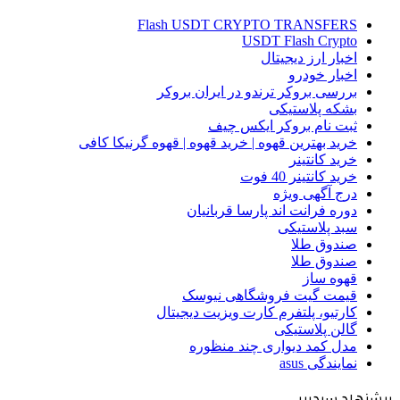
Flash USDT CRYPTO TRANSFERS
USDT Flash Crypto
اخبار ارز دیجیتال
اخبار خودرو
بررسی بروکر ترندو در ایران بروکر
بشکه پلاستیکی
ثبت نام بروکر ایکس چیف
خرید بهترین قهوه | خرید قهوه | قهوه گرنیکا کافی
خرید کانتینر
خرید کانتینر 40 فوت
درج آگهی ویژه
دوره فرانت اند پارسا قربانیان
سبد پلاستیکی
صندوق طلا
صندوق طلا
قهوه ساز
قیمت گیت فروشگاهی نیوسک
کارتیو، پلتفرم کارت ویزیت دیجیتال
گالن پلاستیکی
مدل کمد دیواری چند منظوره
نمایندگی asus
پیشنهاد سردبیر