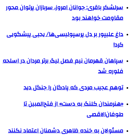
سرلشکر باقری: جوانان امروز، سربازان پرتوان محور
مقاومت خواهند بود
داغ علیپور بر دل پرسپولیسی‌ها/ یحیی پیشگویی
کرد!
سپاهان قهرمان نیم فصل لیگ برتر مردان در اسلحه
فلوره شد
توهم عجیب مردی که پادگان را جنگل دید
«هنرمندان کلنگ به دست» از فتح‌المبین تا
طوفان‌الاقصی
مسئولان به خنده ظاهری دشمنان اعتماد نکنند