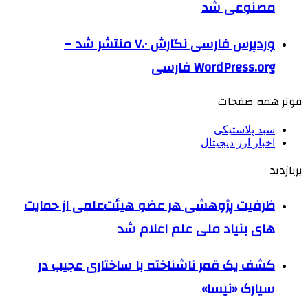
مصنوعی شد
وردپرس فارسی نگارش ۷.۰ منتشر شد –
WordPress.org فارسی
فوتر همه صفحات
سبد پلاستیکی
اخبار ارز دیجیتال
پربازدید
ظرفیت پژوهشی هر عضو هیئت‌علمی از حمایت
های بنیاد ملی علم اعلام شد
کشف یک قمر ناشناخته با ساختاری عجیب در
سیارک «نیسا»