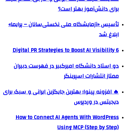
برای دانش‌آموز بهتر است؟
تأسیس «آزمایشگاه ملی نخستی‌سانان – پرایما»
ابلاغ شد
6 Digital PR Strategies to Boost AI Visibility
دو استاد دانشگاه امیرکبیر در فهرست دبیران
ممتاز انتشارات اسپرینگر
🔥 افزونه پینوا؛ بهترین جایگزین ایرانی و سبک برای
دیجیتس در وردپرس
How to Connect AI Agents With WordPress
Using MCP (Step by Step)