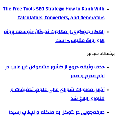
The Free Tools SEO Strategy: How to Rank With
Calculators, Converters, and Generators
راهکار جلوگیری از مهاجرت نخبگان «توسعه پروژه
های بزرگ مقیاس» است
پیشنهاد سردبیر
حذف وثیقه خروج از کشور مشمولان غیر غایب در
ایام محرم و صفر
آخرین مصوبات شورای عالی علوم، تحقیقات و
فناوری ابلاغ شد
صرفه‌جویی در گوگل به منگنه و لپ‌تاپ رسید!