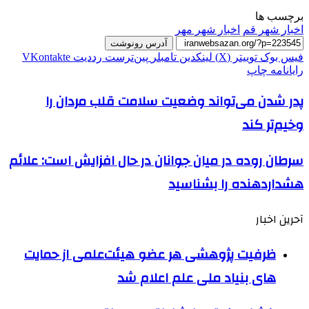
برچسب ها
اخبار شهر قم
اخبار شهر مهر
آدرس رونوشت
فیس بوک
توییتر (X)
لینکدین
‫تامبلر
‫پین‌ترست
‫رددیت
‫VKontakte
رایانامه
چاپ
پدر‌ شدن می‌تواند وضعیت سلامت قلب مردان را
وخیم‌تر کند
سرطان روده در میان جوانان در حال افزایش است: علائم
هشداردهنده را بشناسید
آحرین اخبار
ظرفیت پژوهشی هر عضو هیئت‌علمی از حمایت
های بنیاد ملی علم اعلام شد