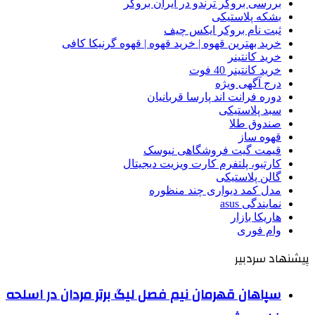
بررسی بروکر ترندو در ایران بروکر
بشکه پلاستیکی
ثبت نام بروکر ایکس چیف
خرید بهترین قهوه | خرید قهوه | قهوه گرنیکا کافی
خرید کانتینر
خرید کانتینر 40 فوت
درج آگهی ویژه
دوره فرانت اند پارسا قربانیان
سبد پلاستیکی
صندوق طلا
قهوه ساز
قیمت گیت فروشگاهی نیوسک
کارتیو، پلتفرم کارت ویزیت دیجیتال
گالن پلاستیکی
مدل کمد دیواری چند منظوره
نمایندگی asus
هاریکا بازار
وام فوری
پیشنهاد سردبیر
سپاهان قهرمان نیم فصل لیگ برتر مردان در اسلحه