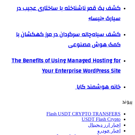
کشف یک قمر ناشناخته با ساختاری عجیب در
سیارک «نیسا»
کشف سیاه‌چاله سرگردان در مرز کهکشان با
کمک هوش مصنوعی
The Benefits of Using Managed Hosting for
Your Enterprise WordPress Site
خانه هوشمند کایا
پیوند
Flash USDT CRYPTO TRANSFERS
USDT Flash Crypto
اخبار ارز دیجیتال
اخبار خودرو