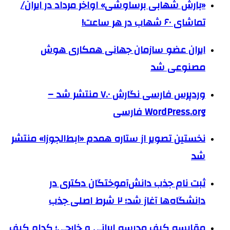
«بارش شهابی برساوشی» اواخر مرداد در ایران/
تماشای ۶۰ شهاب در هر ساعت!
ایران عضو سازمان جهانی همکاری هوش
مصنوعی شد
وردپرس فارسی نگارش ۷.۰ منتشر شد –
WordPress.org فارسی
نخستین تصویر از ستاره همدم «ابط‌الجوزا» منتشر
شد
ثبت نام جذب دانش‌آموختگان دکتری در
دانشگاه‌ها آغاز شد؛ ۲ شرط اصلی جذب
مقایسه کیف مدرسه ایرانی و خارجی؛ کدام کیف