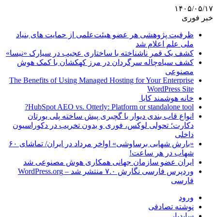
۱۴۰۵/۰۵/۱۷
خبر فوری
ظرفیت پژوهشی هر عضو هیئت‌علمی از حمایت های بنیاد
ملی علم اعلام شد
کشف یک قمر ناشناخته با ساختاری عجیب در سیارک «نیسا»
کشف سیاه‌چاله سرگردان در مرز کهکشان با کمک هوش
مصنوعی
The Benefits of Using Managed Hosting for Your Enterprise
WordPress Site
خانه هوشمند کایا
HubSpot AEO vs. Otterly: Platform or standalone tool?
انواع قاب بندی دیوار با گچبری پیش ساخته پلی یورتان
دکارت؛ تحولی لوکس، فوری و بدون تخریب در دکوراسیون
داخلی
«بارش شهابی برساوشی» اواخر مرداد در ایران/ تماشای ۶۰
شهاب در هر ساعت!
ایران عضو سازمان جهانی همکاری هوش مصنوعی شد
وردپرس فارسی نگارش ۷.۰ منتشر شد – WordPress.org
فارسی
ورود
نوشته تصادفی
سایدبار