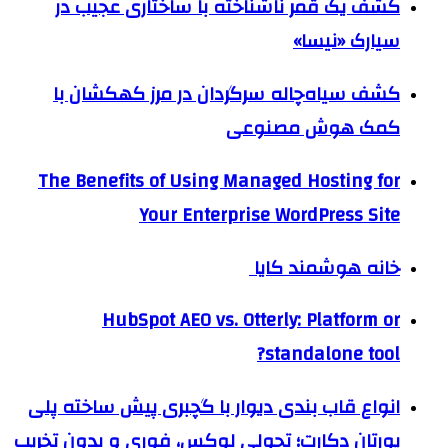
کشف یک قمر ناشناخته با ساختاری عجیب در
سیارک «نیسا»
کشف سیاه‌چاله سرگردان در مرز کهکشان با
کمک هوش مصنوعی
The Benefits of Using Managed Hosting for
Your Enterprise WordPress Site
خانه هوشمند کایا
HubSpot AEO vs. Otterly: Platform or
standalone tool?
انواع قاب بندی دیوار با گچبری پیش ساخته پلی
یورتان دکارت؛ تحولی لوکس، فوری و بدون تخریب