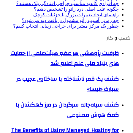
چه افرادی کاندید مناسب جراحی افتادگی پلک هستند؟
چگونه علت اصلی درد زانو را تشخیص دهیم؟
راهنمای ایجاد تغییرات بزرگ با جزئیات کوچک
چه زمانی آسیب زانو مشمول دریافت دیه می‌شود؟
چطور یک مرکز معتبر برای جراحی زیبایی انتخاب کنیم؟
کسب و کار
ظرفیت پژوهشی هر عضو هیئت‌علمی از حمایت
های بنیاد ملی علم اعلام شد
کشف یک قمر ناشناخته با ساختاری عجیب در
سیارک «نیسا»
کشف سیاه‌چاله سرگردان در مرز کهکشان با
کمک هوش مصنوعی
The Benefits of Using Managed Hosting for