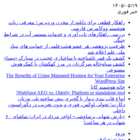
۱۴۰۵/۰۵/۱۹
خبر فوری
راهکار قطعی برای دانلود از مخزن وردپرس؛ معرفی ربات
هوشمند ووکامرس فارسی
بررسی راهکارهای تاب آوری و خدمات مستمر آب در شرایط
جنگی
ظرفیت پژوهشی هر عضو هیئت‌علمی از حمایت های بنیاد
ملی علم اعلام شد
کشف یک قمر ناشناخته با ساختاری عجیب در سیارک «نیسا»
کشف سیاه‌چاله سرگردان در مرز کهکشان با کمک هوش
مصنوعی
The Benefits of Using Managed Hosting for Your Enterprise
WordPress Site
خانه هوشمند کایا
HubSpot AEO vs. Otterly: Platform or standalone tool?
انواع قاب بندی دیوار با گچبری پیش ساخته پلی یورتان
دکارت؛ تحولی لوکس، فوری و بدون تخریب در دکوراسیون
داخلی
«بارش شهابی برساوشی» اواخر مرداد در ایران/ تماشای ۶۰
شهاب در هر ساعت!
ورود
نوشته تصادفی