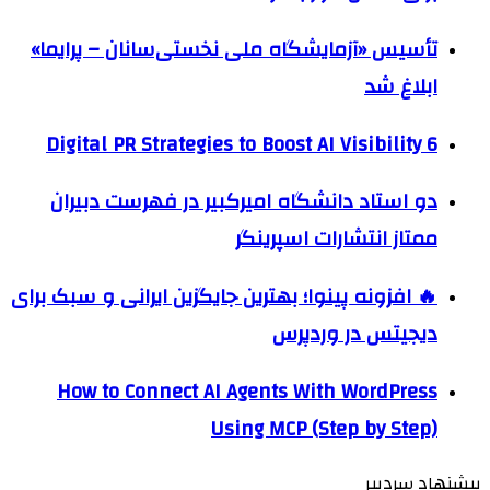
تأسیس «آزمایشگاه ملی نخستی‌سانان – پرایما»
ابلاغ شد
6 Digital PR Strategies to Boost AI Visibility
دو استاد دانشگاه امیرکبیر در فهرست دبیران
ممتاز انتشارات اسپرینگر
🔥 افزونه پینوا؛ بهترین جایگزین ایرانی و سبک برای
دیجیتس در وردپرس
How to Connect AI Agents With WordPress
Using MCP (Step by Step)
پیشنهاد سردبیر