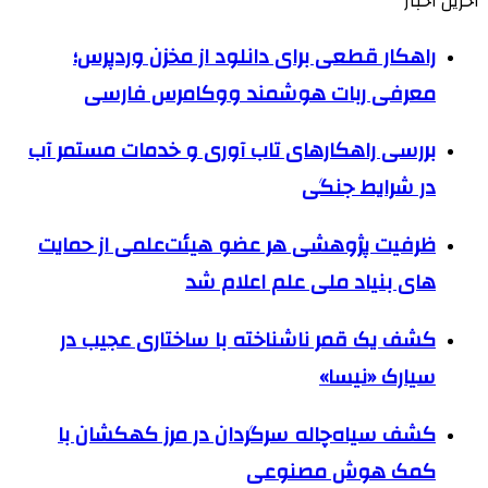
آحرین اخبار
راهکار قطعی برای دانلود از مخزن وردپرس؛
معرفی ربات هوشمند ووکامرس فارسی
بررسی راهکارهای تاب آوری و خدمات مستمر آب
در شرایط جنگی
ظرفیت پژوهشی هر عضو هیئت‌علمی از حمایت
های بنیاد ملی علم اعلام شد
کشف یک قمر ناشناخته با ساختاری عجیب در
سیارک «نیسا»
کشف سیاه‌چاله سرگردان در مرز کهکشان با
کمک هوش مصنوعی