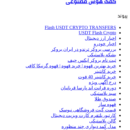
کمک هوش مصنوعی
پیوند
Flash USDT CRYPTO TRANSFERS
USDT Flash Crypto
اخبار ارز دیجیتال
اخبار خودرو
بررسی بروکر ترندو در ایران بروکر
بشکه پلاستیکی
ثبت نام بروکر ایکس چیف
خرید بهترین قهوه | خرید قهوه | قهوه گرنیکا کافی
خرید کانتینر
خرید کانتینر 40 فوت
درج آگهی ویژه
دوره فرانت اند پارسا قربانیان
سبد پلاستیکی
صندوق طلا
قهوه ساز
قیمت گیت فروشگاهی نیوسک
کارتیو، پلتفرم کارت ویزیت دیجیتال
گالن پلاستیکی
مدل کمد دیواری چند منظوره