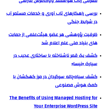
معرفی ربات هوشمند ووکامرس فارسی
بررسی راهکارهای تاب آوری و خدمات مستمر آب
در شرایط جنگی
ظرفیت پژوهشی هر عضو هیئت‌علمی از حمایت
های بنیاد ملی علم اعلام شد
کشف یک قمر ناشناخته با ساختاری عجیب در
سیارک «نیسا»
کشف سیاه‌چاله سرگردان در مرز کهکشان با
کمک هوش مصنوعی
The Benefits of Using Managed Hosting for
Your Enterprise WordPress Site