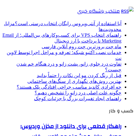
منتخب باشگاه خبری
آیا استفاده از آنتی‌ویروس رایگان انتخاب درستی است؟مزایا،
محدودیت‌ها
راهنمای انتخاب VPS برای کسب‌وکارهای بین‌المللی؛ از Email
Marketing تا پرداخت با ارز دیجیتال
ماه چت بروزترین چت روم آنلاین فارسی
خدمات نصب اکتیو شبکه؛ تعرفه و مراحل اجرا توسط لاوین
نت
تفاوت درد جلوی زانو، پشت زانو و درد هنگام خم شدن
چیست؟
قبل از رنگ کردن مو این نکات را حتماً بدانید
بهترین روش‌های نگهداری از سنگ‌های ساختمانی
چه افرادی کاندید مناسب جراحی افتادگی پلک هستند؟
چگونه علت اصلی درد زانو را تشخیص دهیم؟
راهنمای ایجاد تغییرات بزرگ با جزئیات کوچک
کسب و کار
راهکار قطعی برای دانلود از مخزن وردپرس؛