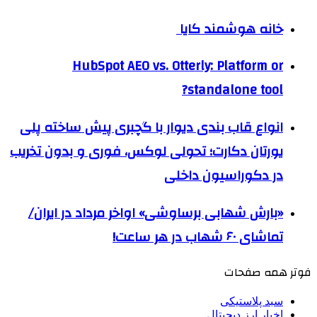
خانه هوشمند کایا
HubSpot AEO vs. Otterly: Platform or
standalone tool?
انواع قاب بندی دیوار با گچبری پیش ساخته پلی
یورتان دکارت؛ تحولی لوکس، فوری و بدون تخریب
در دکوراسیون داخلی
«بارش شهابی برساوشی» اواخر مرداد در ایران/
تماشای ۶۰ شهاب در هر ساعت!
فوتر همه صفحات
سبد پلاستیکی
اخبار ارز دیجیتال