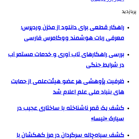
پربازدید
راهکار قطعی برای دانلود از مخزن وردپرس؛
معرفی ربات هوشمند ووکامرس فارسی
بررسی راهکارهای تاب آوری و خدمات مستمر آب
در شرایط جنگی
ظرفیت پژوهشی هر عضو هیئت‌علمی از حمایت
های بنیاد ملی علم اعلام شد
کشف یک قمر ناشناخته با ساختاری عجیب در
سیارک «نیسا»
کشف سیاه‌چاله سرگردان در مرز کهکشان با