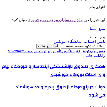
انتهای پیام
این خبر را در
ایران وب سازان مرجع وب و فناوری
دنبال کنید
منبع:ایسنا
برچسب ها
تامین اجتماعی
نمایشگاه اینوتکس
آدرس رونوشت
فیس بوک
توییتر (X)
لینکدین
‫تامبلر
‫پین‌ترست
‫رددیت
‫VKontakte
رایانامه
چاپ
همکاری صندوق‌ بازنشستگی آینده‌ساز و فرودگاه پیام
برای احداث نیروگاه خورشیدی
دولت در پنج مرحله از طریق پنجره واحد هوشمند
می‌شود