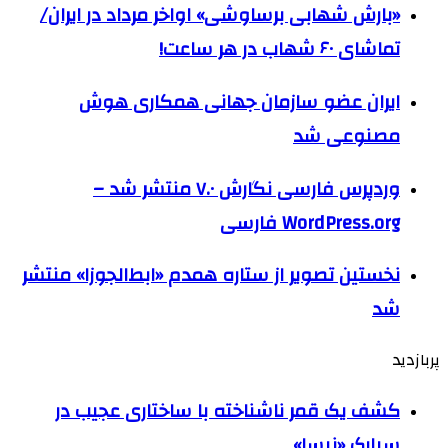
«بارش شهابی برساوشی» اواخر مرداد در ایران/
تماشای ۶۰ شهاب در هر ساعت!
ایران عضو سازمان جهانی همکاری هوش
مصنوعی شد
وردپرس فارسی نگارش ۷.۰ منتشر شد –
WordPress.org فارسی
نخستین تصویر از ستاره همدم «ابط‌الجوزا» منتشر
شد
پربازدید
کشف یک قمر ناشناخته با ساختاری عجیب در
سیارک «نیسا»