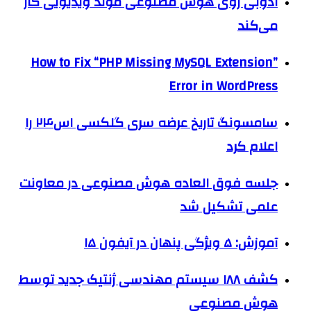
ادوبی روی هوش مصنوعی مولد ویدیویی کار
می‌کند
How to Fix “PHP Missing MySQL Extension”
Error in WordPress
سامسونگ تاریخ عرضه سری گلکسی اس۲۴ را
اعلام کرد
جلسه فوق العاده هوش مصنوعی در معاونت
علمی تشکیل شد
آموزش: ۵ ویژگی پنهان در آیفون ۱۵
کشف ۱۸۸ سیستم مهندسی ژنتیک جدید توسط
هوش مصنوعی