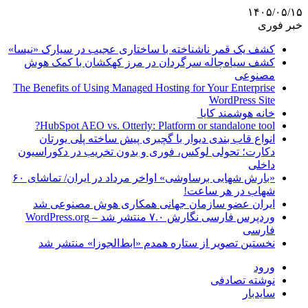
۱۴۰۵/۰۵/۱۵
خبر فوری
کشف یک قمر ناشناخته با ساختاری عجیب در سیارک «نیسا»
کشف سیاه‌چاله سرگردان در مرز کهکشان با کمک هوش
مصنوعی
The Benefits of Using Managed Hosting for Your Enterprise
WordPress Site
خانه هوشمند کایا
HubSpot AEO vs. Otterly: Platform or standalone tool?
انواع قاب بندی دیوار با گچبری پیش ساخته پلی یورتان
دکارت؛ تحولی لوکس، فوری و بدون تخریب در دکوراسیون
داخلی
«بارش شهابی برساوشی» اواخر مرداد در ایران/ تماشای ۶۰
شهاب در هر ساعت!
ایران عضو سازمان جهانی همکاری هوش مصنوعی شد
وردپرس فارسی نگارش ۷.۰ منتشر شد – WordPress.org
فارسی
نخستین تصویر از ستاره همدم «ابط‌الجوزا» منتشر شد
ورود
نوشته تصادفی
سایدبار