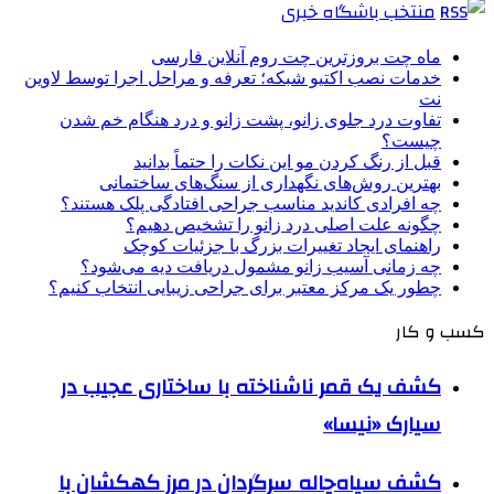
منتخب باشگاه خبری
ماه چت بروزترین چت روم آنلاین فارسی
خدمات نصب اکتیو شبکه؛ تعرفه و مراحل اجرا توسط لاوین
نت
تفاوت درد جلوی زانو، پشت زانو و درد هنگام خم شدن
چیست؟
قبل از رنگ کردن مو این نکات را حتماً بدانید
بهترین روش‌های نگهداری از سنگ‌های ساختمانی
چه افرادی کاندید مناسب جراحی افتادگی پلک هستند؟
چگونه علت اصلی درد زانو را تشخیص دهیم؟
راهنمای ایجاد تغییرات بزرگ با جزئیات کوچک
چه زمانی آسیب زانو مشمول دریافت دیه می‌شود؟
چطور یک مرکز معتبر برای جراحی زیبایی انتخاب کنیم؟
کسب و کار
کشف یک قمر ناشناخته با ساختاری عجیب در
سیارک «نیسا»
کشف سیاه‌چاله سرگردان در مرز کهکشان با