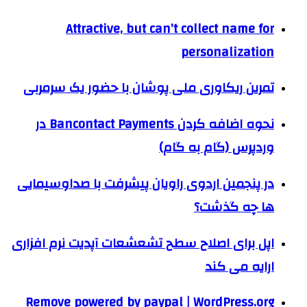
Attractive, but can’t collect name for
personalization
تمرین ریکاوری ملی پوشان با حضور یک سرمربی
نحوه اضافه کردن Bancontact Payments در
وردپرس (گام به گام)
در پنجمین اردوی راویان پیشرفت با صداوسیمایی
ها چه گذشت؟
اپل برای اصلاح سطح تشعشعات آپدیت نرم افزاری
ارایه می کند
Remove powered by paypal | WordPress.org