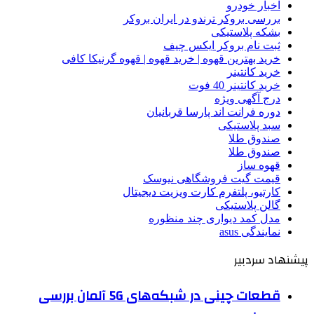
اخبار خودرو
بررسی بروکر ترندو در ایران بروکر
بشکه پلاستیکی
ثبت نام بروکر ایکس چیف
خرید بهترین قهوه | خرید قهوه | قهوه گرنیکا کافی
خرید کانتینر
خرید کانتینر 40 فوت
درج آگهی ویژه
دوره فرانت اند پارسا قربانیان
سبد پلاستیکی
صندوق طلا
صندوق طلا
قهوه ساز
قیمت گیت فروشگاهی نیوسک
کارتیو، پلتفرم کارت ویزیت دیجیتال
گالن پلاستیکی
مدل کمد دیواری چند منظوره
نمایندگی asus
پیشنهاد سردبیر
قطعات چینی در شبکه‌های 5G آلمان بررسی