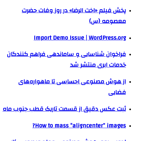
پخش فیلم «اخت الرضا» در روز وفات حضرت
معصومه (س)
Import Demo Issue | WordPress.org
فراخوان شناسایی و ساماندهی فراهم کنندگان
خدمات ابری منتشر شد
از هوش مصنوعی احساسی تا ماهواره‌های
فضایی
ثبت عکس دقیق از قسمت تاریک قطب جنوب ماه
How to mass “aligncenter” images?