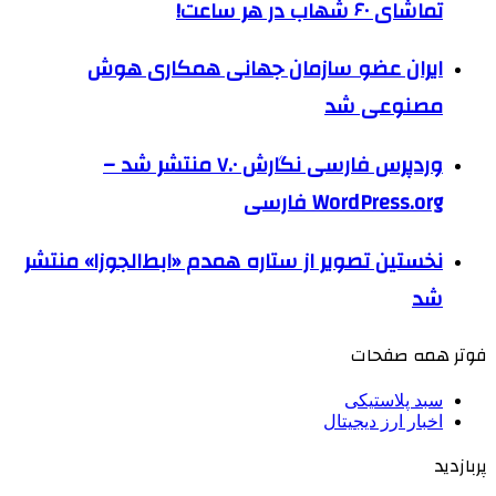
تماشای ۶۰ شهاب در هر ساعت!
ایران عضو سازمان جهانی همکاری هوش
مصنوعی شد
وردپرس فارسی نگارش ۷.۰ منتشر شد –
WordPress.org فارسی
نخستین تصویر از ستاره همدم «ابط‌الجوزا» منتشر
شد
فوتر همه صفحات
سبد پلاستیکی
اخبار ارز دیجیتال
پربازدید