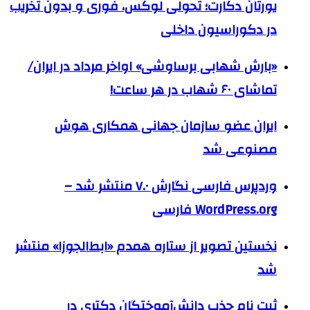
یورتان دکارت؛ تحولی لوکس، فوری و بدون تخریب
در دکوراسیون داخلی
«بارش شهابی برساوشی» اواخر مرداد در ایران/
تماشای ۶۰ شهاب در هر ساعت!
ایران عضو سازمان جهانی همکاری هوش
مصنوعی شد
وردپرس فارسی نگارش ۷.۰ منتشر شد –
WordPress.org فارسی
نخستین تصویر از ستاره همدم «ابط‌الجوزا» منتشر
شد
ثبت نام جذب دانش‌آموختگان دکتری در