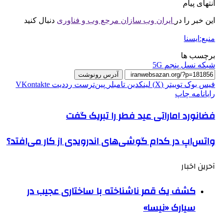
انتهای پیام
این خبر را در
ایران وب سازان مرجع وب و فناوری
دنبال کنید
منبع:ایسنا
برچسب ها
شبکه نسل پنجم 5G
آدرس رونوشت
فیس بوک
توییتر (X)
لینکدین
‫تامبلر
‫پین‌ترست
‫رددیت
‫VKontakte
رایانامه
چاپ
فضانورد اماراتی عید فطر را تبریک گفت
واتس‌اپ در کدام گوشی‌های اندرویدی از کار می‌افتد؟
آحرین اخبار
کشف یک قمر ناشناخته با ساختاری عجیب در
سیارک «نیسا»