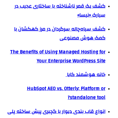
کشف یک قمر ناشناخته با ساختاری عجیب در
سیارک «نیسا»
کشف سیاه‌چاله سرگردان در مرز کهکشان با
کمک هوش مصنوعی
The Benefits of Using Managed Hosting for
Your Enterprise WordPress Site
خانه هوشمند کایا
HubSpot AEO vs. Otterly: Platform or
standalone tool?
انواع قاب بندی دیوار با گچبری پیش ساخته پلی