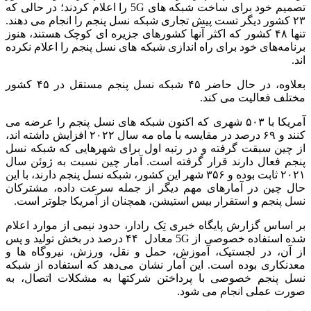
تصمیم خود برای ساخت شبکه های 5G را اعلام کردند؛ در حالی که
۲۳ کشور دیگر تست پیش تجاری شبکه نسل پنجم را انجام می دهند.
تنها ۴۸ کشور که اکثر آنها کشورهای جزیره ای کوچک هستند، هنوز
برنامه‌های خود برای راه اندازی شبکه های نسل پنجم را اعلام نکرده
اند.
بعلاوه، در حال حاضر ۴۵ شبکه نسل پنجم مستقل در ۴۵ کشور
مختلف فعالیت می کند.
آمریکا با ۵۰۳ شهری که اکنون شبکه های نسل پنجم را عرضه می
کنند و ۶۹ درصد در مقایسه با ماه مه سال ۲۰۲۲ افزایش داشته اند،
از چین سبقت گرفته و در رتبه اول برای شهرهایی که شبکه نسل
پنجم فعال دارند قرار گرفته است. آمار چین نسبت به ژوئن سال
۲۰۲۱ ثابت بوده و ۳۵۶ شهر این کشور، شبکه نسل پنجم دارند، با این
حال چین در آمارهای مهم دیگر از جمله سرعت داده، مشترکان
نسل پنجم و استقرار بیس استیشن، همچنان از آمریکا جلوتر است.
بر اساس گزارش پایگاه خبری تِک رادار، حدود نیمی از موارد اعلام
شده استفاده خصوصی از 5G معادل ۴۴ درصد در بخش تولید و پس
از آن، در لجستیک، آموزش، حمل و نقل، ورزش، نیروگاه ها و
معدنکاری بوده است. این آمار نشان می‌دهد که استفاده از شبکه
نسل پنجم خصوصی با پرداختن شرکتها به مشکلات اتصال، به
صورت عملی انجام می شود.