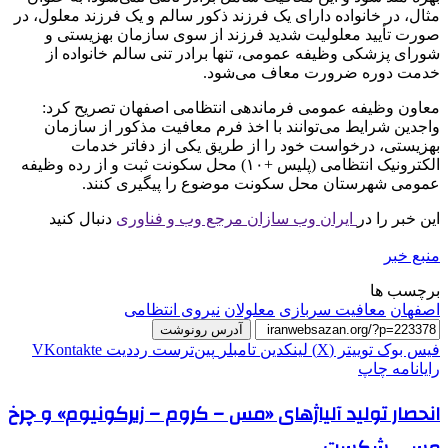
مثال، در خانواده دارای یک فرزند ذکور سالم و یک فرزند معلول، در
صورت تأیید معلولیت شدید فرزند از سوی سازمان بهزیستی و
شورای پزشکی وظیفه عمومی، تنها برادر تنی سالم خانواده از
خدمت دوره ضرورت معاف می‌شود.
معاون وظیفه عمومی فرماندهی انتظامی اصفهان تصریح کرد:
واجدین شرایط می‌توانند با اخذ فرم معافیت مذکور از سازمان
بهزیستی، درخواست خود را از طریق یکی از دفاتر خدمات
الکترونیک انتظامی (پلیس +۱۰) محل سکونت ثبت و از رده وظیفه
عمومی شهرستان محل سکونت موضوع را پیگیری کنند.
این خبر را در
ایران وب سازان مرجع وب و فناوری
دنبال کنید
منبع خبر
برچسب ها
اصفهان
معافیت سربازی
معلولان
نیروی انتظامی
آدرس رونوشت
فیس بوک
توییتر (X)
لینکدین
‫تامبلر
‫پین‌ترست
‫رددیت
‫VKontakte
رایانامه
چاپ
انحصار تولید آلیاژهای «مس – کروم – زیرکونیوم» و چرخ
مسی شکست