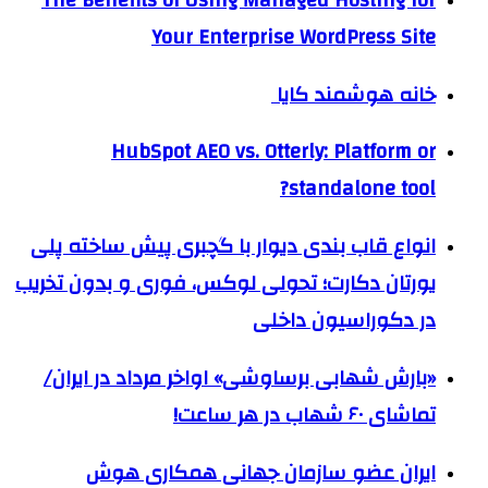
Your Enterprise WordPress Site
خانه هوشمند کایا
HubSpot AEO vs. Otterly: Platform or
standalone tool?
انواع قاب بندی دیوار با گچبری پیش ساخته پلی
یورتان دکارت؛ تحولی لوکس، فوری و بدون تخریب
در دکوراسیون داخلی
«بارش شهابی برساوشی» اواخر مرداد در ایران/
تماشای ۶۰ شهاب در هر ساعت!
ایران عضو سازمان جهانی همکاری هوش