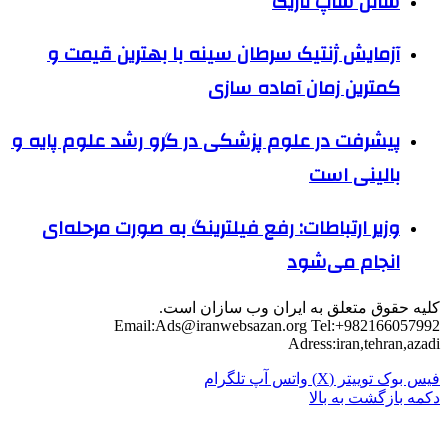
شاتل شاپ تاریک
آزمایش ژنتیک سرطان سینه با بهترین قیمت و
کمترین زمان آماده سازی
پیشرفت در علوم پزشکی در گرو رشد علوم پایه و
بالینی است
وزیر ارتباطات: رفع فیلترینگ به صورت مرحله‌ای
انجام می‌شود
کلیه حقوق متعلق به ایران وب سازان است.
Email:
Ads@iranwebsazan.org
Tel:+982166057992
Adress:iran,tehran,azadi
فیس بوک
توییتر (X)
واتس آپ
تلگرام
دکمه بازگشت به بالا