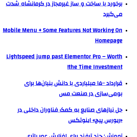
برخورد با ساخت و ساز غیرمجاز در کرمانشاه شدت
می‌گیرد
Mobile Menu + Some Features Not Working On
Homepage
Lightspeed jump past Elementor Pro – Worth
the Time Investment!
قرارداد ۱۵۰۰ میلیاردی با دانش بنیان‌ها برای
بومی‌سازی در صنعت مس
حل نیازهای صنایع به کمک فناوران داخلی در
«ریورس‌ پیچ» اینوتکس
آموزش: چند ترفند برای افزایش عمر باتری