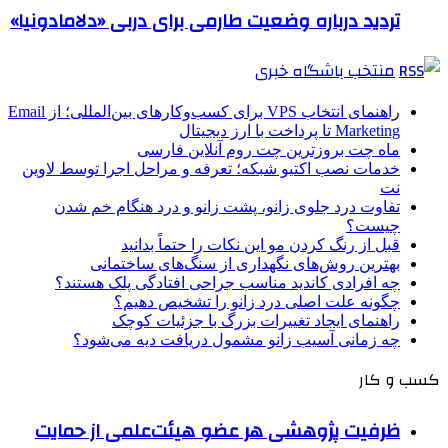
تردید درباره وضعیت طارمی برای دربی «دلامادونیا»
منتخب باشگاه خبری
راهنمای انتخاب VPS برای کسب‌وکارهای بین‌المللی؛ از Email
Marketing تا پرداخت با ارز دیجیتال
ماه چت بروزترین چت روم آنلاین فارسی
خدمات نصب اکتیو شبکه؛ تعرفه و مراحل اجرا توسط لاوین
نت
تفاوت درد جلوی زانو، پشت زانو و درد هنگام خم شدن
چیست؟
قبل از رنگ کردن مو این نکات را حتماً بدانید
بهترین روش‌های نگهداری از سنگ‌های ساختمانی
چه افرادی کاندید مناسب جراحی افتادگی پلک هستند؟
چگونه علت اصلی درد زانو را تشخیص دهیم؟
راهنمای ایجاد تغییرات بزرگ با جزئیات کوچک
چه زمانی آسیب زانو مشمول دریافت دیه می‌شود؟
کسب و کار
ظرفیت پژوهشی هر عضو هیئت‌علمی از حمایت