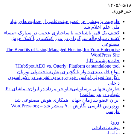
۱۴۰۵/۰۵/۱۸
خبر فوری
ظرفیت پژوهشی هر عضو هیئت‌علمی از حمایت های بنیاد
ملی علم اعلام شد
کشف یک قمر ناشناخته با ساختاری عجیب در سیارک «نیسا»
کشف سیاه‌چاله سرگردان در مرز کهکشان با کمک هوش
مصنوعی
The Benefits of Using Managed Hosting for Your Enterprise
WordPress Site
خانه هوشمند کایا
HubSpot AEO vs. Otterly: Platform or standalone tool?
انواع قاب بندی دیوار با گچبری پیش ساخته پلی یورتان
دکارت؛ تحولی لوکس، فوری و بدون تخریب در دکوراسیون
داخلی
«بارش شهابی برساوشی» اواخر مرداد در ایران/ تماشای ۶۰
شهاب در هر ساعت!
ایران عضو سازمان جهانی همکاری هوش مصنوعی شد
وردپرس فارسی نگارش ۷.۰ منتشر شد – WordPress.org
فارسی
ورود
نوشته تصادفی
سایدبار