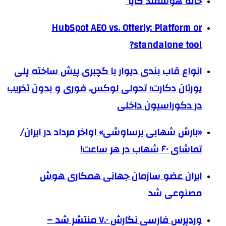
خانه هوشمند کایا
HubSpot AEO vs. Otterly: Platform or
standalone tool?
انواع قاب بندی دیوار با گچبری پیش ساخته پلی
یورتان دکارت؛ تحولی لوکس، فوری و بدون تخریب
در دکوراسیون داخلی
«بارش شهابی برساوشی» اواخر مرداد در ایران/
تماشای ۶۰ شهاب در هر ساعت!
ایران عضو سازمان جهانی همکاری هوش
مصنوعی شد
وردپرس فارسی نگارش ۷.۰ منتشر شد –