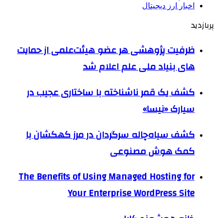
اخبار ارز دیجیتال
پربازدید
ظرفیت پژوهشی هر عضو هیئت‌علمی از حمایت
های بنیاد ملی علم اعلام شد
کشف یک قمر ناشناخته با ساختاری عجیب در
سیارک «نیسا»
کشف سیاه‌چاله سرگردان در مرز کهکشان با
کمک هوش مصنوعی
The Benefits of Using Managed Hosting for
Your Enterprise WordPress Site