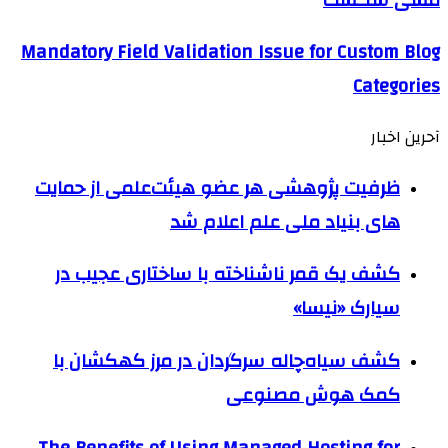
Mandatory Field Validation Issue for Custom Blog
Categories
آحرین اخبار
ظرفیت پژوهشی هر عضو هیئت‌علمی از حمایت
های بنیاد ملی علم اعلام شد
کشف یک قمر ناشناخته با ساختاری عجیب در
سیارک «نیسا»
کشف سیاه‌چاله سرگردان در مرز کهکشان با
کمک هوش مصنوعی
The Benefits of Using Managed Hosting for