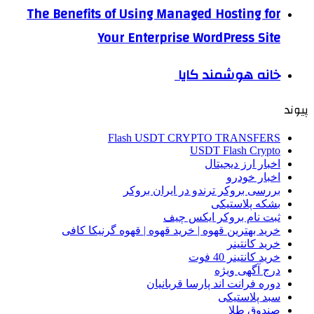
The Benefits of Using Managed Hosting for
Your Enterprise WordPress Site
خانه هوشمند کایا
پیوند
Flash USDT CRYPTO TRANSFERS
USDT Flash Crypto
اخبار ارز دیجیتال
اخبار خودرو
بررسی بروکر ترندو در ایران بروکر
بشکه پلاستیکی
ثبت نام بروکر ایکس چیف
خرید بهترین قهوه | خرید قهوه | قهوه گرنیکا کافی
خرید کانتینر
خرید کانتینر 40 فوت
درج آگهی ویژه
دوره فرانت اند پارسا قربانیان
سبد پلاستیکی
صندوق طلا