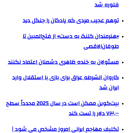
فلوره شد
توهم عجیب مردی که پادگان را جنگل دید
«هنرمندان کلنگ به دست» از فتح‌المبین تا
طوفان‌الاقصی
مسئولان به خنده ظاهری دشمنان اعتماد نکنند
کاروان الشرطه عراق برای بازی با استقلال وارد
ایران شد
بیت‌کوین ممکن است در سال 2025 مجدداً سطح
۷۳,۰۰۰ دلار را تست کند
تکلیف مهاجم ایرانی امروز مشخص می شود |