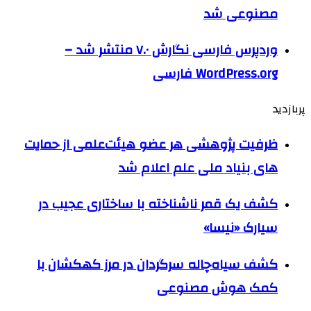
مصنوعی شد
وردپرس فارسی نگارش ۷.۰ منتشر شد –
WordPress.org فارسی
پربازدید
ظرفیت پژوهشی هر عضو هیئت‌علمی از حمایت
های بنیاد ملی علم اعلام شد
کشف یک قمر ناشناخته با ساختاری عجیب در
سیارک «نیسا»
کشف سیاه‌چاله سرگردان در مرز کهکشان با
کمک هوش مصنوعی