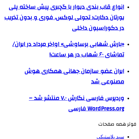
انواع قاب بندی دیوار با گچبری پیش ساخته پلی
یورتان دکارت؛ تحولی لوکس، فوری و بدون تخریب
در دکوراسیون داخلی
«بارش شهابی برساوشی» اواخر مرداد در ایران/
تماشای ۶۰ شهاب در هر ساعت!
ایران عضو سازمان جهانی همکاری هوش
مصنوعی شد
وردپرس فارسی نگارش ۷.۰ منتشر شد –
WordPress.org فارسی
فوتر همه صفحات
سبد پلاستیکی