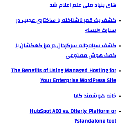
های بنیاد ملی علم اعلام شد
کشف یک قمر ناشناخته با ساختاری عجیب در
سیارک «نیسا»
کشف سیاه‌چاله سرگردان در مرز کهکشان با
کمک هوش مصنوعی
The Benefits of Using Managed Hosting for
Your Enterprise WordPress Site
خانه هوشمند کایا
HubSpot AEO vs. Otterly: Platform or
standalone tool?